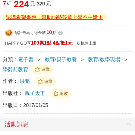
224
7
折
元
320
元
認購希望書包，幫助弱勢孩童上學不中斷！
10
預計最高可得金幣
點
?
100累1點 4點抵1元
HAPPY GO享
折抵無上限
分類：
電子書
＞
教育/親子教養
＞
教育/教學現場
＞
學齡前教育
追蹤
作者：
洪蘭
追蹤
出版社：
親子天下
追蹤
出版日：
2017/01/05
活動訊息