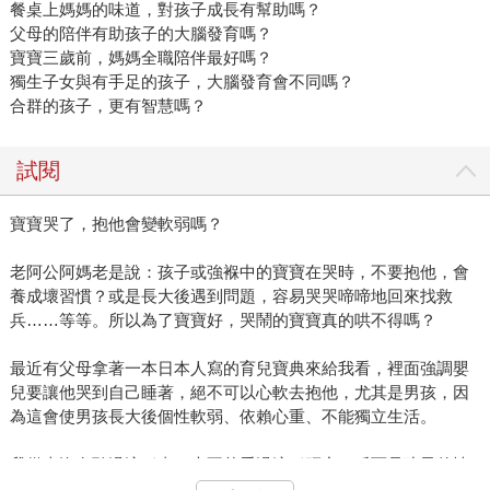
餐桌上媽媽的味道，對孩子成長有幫助嗎？
父母的陪伴有助孩子的大腦發育嗎？
寶寶三歲前，媽媽全職陪伴最好嗎？
獨生子女與有手足的孩子，大腦發育會不同嗎？
合群的孩子，更有智慧嗎？
試閱
寶寶哭了，抱他會變軟弱嗎？
老阿公阿媽老是說：孩子或強褓中的寶寶在哭時，不要抱他，會
養成壞習慣？或是長大後遇到問題，容易哭哭啼啼地回來找救
兵……等等。所以為了寶寶好，哭鬧的寶寶真的哄不得嗎？
最近有父母拿著一本日本人寫的育兒寶典來給我看，裡面強調嬰
兒要讓他哭到自己睡著，絕不可以心軟去抱他，尤其是男孩，因
為這會使男孩長大後個性軟弱、依賴心重、不能獨立生活。
我從來沒有聽過這種事，也不曾看過這種研究，反而是孩子的情
緒表達方式很重要，男孩子也是人，他也有七情六欲，男生哭並