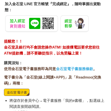
果有意義，它會很快被記住，因為語意像個大網，訊息一旦在這
加入金石堂 LINE 官方帳號『完成綁定』，隨時掌握出貨動
網中找到立身之處就不會流失，而且可以成為下一個有關聯的訊
態：
息附著的磐石。語音也有黏性，有押韻的詩詞都容易背，但音的
黏度不及意義高。
從神經科學的觀點來看，背書就是重複的活化同一組神經元，使
它們緊密連接，好像兩人的手已經緊緊的牽在一起了，只要聽到
「人之初」，後面的「性本善」就會自己跳出來。所以孩子若是
提醒您！！
了解背誦的內容，透過意義的幫助，他會學的容易、記的牢，若
金石堂及銀行均不會請您操作ATM! 如接獲電話要求您前往
不懂意義，只靠音的力量在結合，這些表徵的形成就困難得多，
ATM提款機，請不要聽從指示，以免受騙上當！
以前私塾都要大聲朗誦，就是要靠音來幫助記憶。
購買須知：
硬背卻不懂其意，易錯誤理解一輩子童年相對於成長後，干擾的
使用金石堂電子書服務即為同意
金石堂電子書服務條款
。
訊息少很多，所以童年讀的東西記憶痕跡較深，記得久。這是很
多人要趁孩子記憶力好時叫他背東西，但是不懂而背有個缺點，
電子書分為「金石堂(線上閱讀+APP)」及「Readmoo(兌換
人的大腦是一直不停的把外界合理化（所以很多原始民族的神話
碼)」兩種：
都很相似，如地牛翻身、天狗食月，因為他們要把大自然的現象
合理化），若是沒有解釋意思，只是硬背，會有錯誤解釋的危
險。又因為是大腦自己主動衍生出來的，改掉這個錯誤不容易。
將儲存於會員中心→電子書服務「我的e書櫃」，點選線上
我曾經在一份高考的卷子中，看到考生說國父孫中山先生是中華
閱讀直接開啟閱讀。
民國的「始作俑者」，他以為這是好話，其實這是一句罵人的