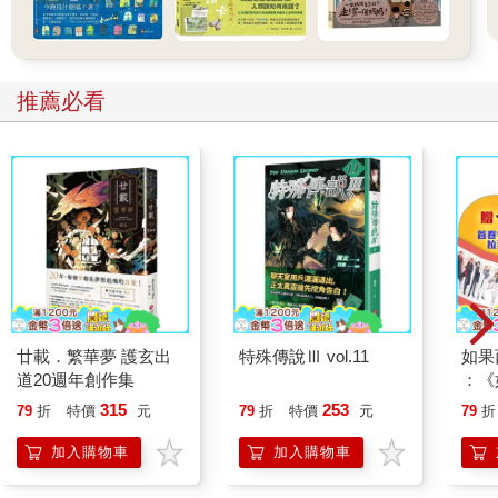
（attachment）好、聯結強的寶寶在二歲大時的睡眠品質和量都
很好；一歲時，睡眠狀況好的寶寶在十八個月、二歲和四歲時的
大腦執行功能強，因為大腦在第四階段的睡眠時，分泌生長激
素、血清張素和正腎上腺素，後二者跟大腦的學習有直接的關
推薦必看
係，尤其血清張素不但跟記憶有關，也和情緒的調控有關。由此
可知，睡眠和父母對待寶寶的方式，會直接影響大腦的執行功
能。
坊間各式各樣育兒的書很多，父母在選購時，以有科學證據的為
主，不要愛他反而害了他。
從小教孩子背古詩古文，有益處嗎？
孩子還不認識字，也不能理解古詩文的意思，讓他背誦對他的大
廿載．繁華夢 護玄出
特殊傳說Ⅲ vol.11
如果
腦發展有作用嗎？如果有益，多大開始背合適？古詩文選擇有講
道20週年創作集
：《
究嗎？讓孩子背古詩的時候，需不需要給他解釋意思呢？《三字
喵》
315
253
79
折
特價
元
79
折
特價
元
79
折
經》、《弟子規》都是先人留下教育孩子規矩的好書，讀這些書
【首
不是問題，問題是要多小的小孩去讀它？古人是六歲左右進私
加入購物車
加入購物車
塾，等於我們現在的小學一年級，所以如果教六歲孩子念這些書
是沒有問題的。