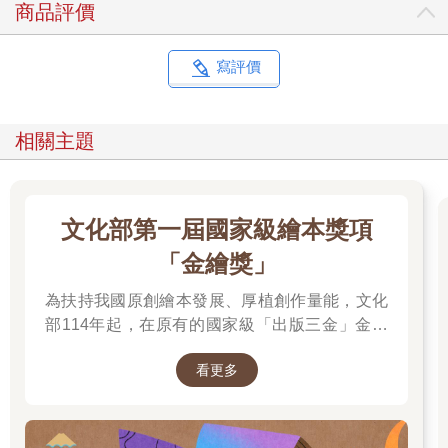
商品評價
小時候被抱的、需求被滿足的孩子個性軟弱，不能獨立生活，沒
有男子氣概，反而是少數僅有的實驗指出這種孩子比較有安全
感，身心的發育比較好。
寫評價
溫柔的聲音及擁抱，是孩子安全感來源
相關主題
溫柔的聲音會活化大腦的愉悅中心，孩子會轉過頭去注視聲音的
來源，低沉的責罵聲音會使嬰兒恐懼。最近實驗發現，出生四天
的嬰兒在核磁共振儀中聽到大人吵架聲音時，大腦負面情緒中心
的杏仁核就活化起來了。
文化部第一屆國家級繪本獎項
有規律的拍也會活化大腦的愉悅中心，大腦喜歡有韻律、有節奏
「金繪獎」
的動作。幾乎所有原始民族祭典的舞蹈都是簡單、重複性的動
作，研究發現它有催眠作用。觸摸的好處更多，因此促使很多醫
為扶持我國原創繪本發展、厚植創作量能，文化
院把已經退休的護理師找回來坐鎮育嬰室，尤其是每天花時間坐
部114年起，在原有的國家級「出版三金」金鼎
在搖椅上抱著孩子輕輕拍他，搖他入睡。因為實驗發現被抱、被
獎、金漫獎、金典獎外，新增「金繪獎」，希望
撫摸的孩子免疫力會增加，可以提早出院。所以行為主義那種
看更多
促進台灣圖文出版的多元發展。獎項分為「特別
「哭不可以抱，要等到不哭才可以抱」的理論，其實是以前不了
貢獻獎」、「繪本新人獎」、「繪本編輯獎」、
解大腦內部活化情形時的說法，實際上，它是完全不符合大腦發
「跨域應用獎」、「年度繪本獎」，以及「金繪
展原理的。
大獎」。