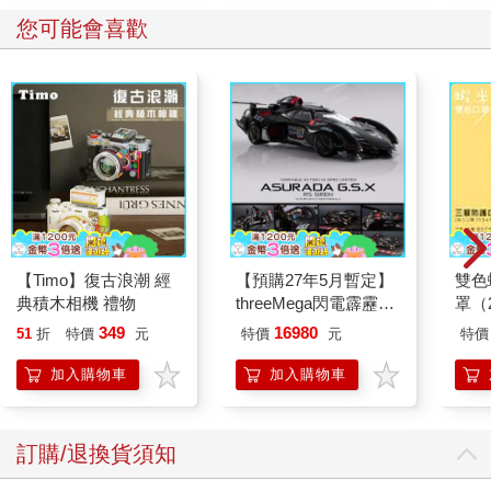
您可能會喜歡
但是目前社會的現象卻是在幼兒的階段，甚至有孩子才二歲父母
就教他背，然後出來表演，博得眾人稱讚，這不是為孩子好，而
是為父母的虛榮心，很不足取。其實不懂而硬背，除了剝奪孩子
遊戲的時間之外，沒有什麼好處，鸚鵡會說話不也就是人云亦云
嗎？這種只有表、沒有裡的表演，有什麼可炫耀的？
至於要不要講解，則應從大腦如何處理訊息來看。
背書記憶與大腦神經元關係
人的大腦是由十兆左右的神經元組合而成，它們在腦中透過軸突
【Timo】復古浪潮 經
【預購27年5月暫定】
雙色
和樹狀突來互相傳遞訊息，所以神經科學家對智慧的定義是神經
典積木相機 禮物
threeMega閃電霹靂車
罩（
連接的方式（誰跟誰連？）和神經連接的密度（是四線還是六線
VA Hi-SPEC UNITED
349
16980
51
折
特價
元
特價
元
特價
阿斯拉 G.S.X RS
大馬路？）前者是基因決定的，後者是經驗決定的。
SIREN 黑色限定
學習在神經學上的定義是神經迴路的改變和強化，它的機制在模
加入購物車
加入購物車
仿和記憶，記憶是透過一再重複的活化某一組神經元，把他們結
合成某個表徵，表徵越強，我們辨識和閱讀它的速度也越快。
訂購/退換貨須知
在結合神經元的力量中，語意最強，最能幫助記憶。一個東西如