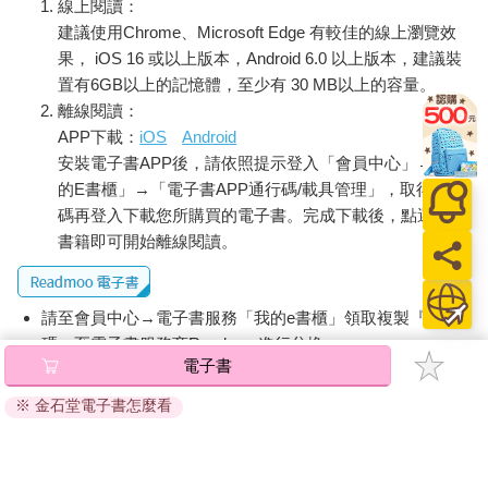
線上閱讀：
話，因下面一句是「其無後乎？」。
建議使用Chrome、Microsoft Edge 有較佳的線上瀏覽效
果， iOS 16 或以上版本，Android 6.0 以上版本，建議裝
因此，不講解意思就強迫孩子去背，對他的大腦沒有什麼好處，
置有6GB以上的記憶體，至少有 30 MB以上的容量。
只會增加他對學習的恐懼與痛恨。大腦若未成熟，硬去催熟，則
離線閱讀：
事倍功半，而且還會誤解詩文意義，以後鬧笑話，得不償失。我
APP下載：
iOS
Android
們一再說明遊戲是孩子的天性，是促使他神經連接最好的方式，
不要剝奪他天賦的權利。
安裝電子書APP後，請依照提示登入「會員中心」→「我
的E書櫃」→「電子書APP通行碼/載具管理」，取得通行
任何事都有它的「時刻表」（timetable），萬能如上帝，也不能
碼再登入下載您所購買的電子書。完成下載後，點選任一
強令百花在冬天開，時間到了，大腦成熟了，水到渠成，一切自
書籍即可開始離線閱讀。
然圓滿。
教育需要耐心，父母請不要著急。
請至會員中心→電子書服務「我的e書櫃」領取複製『兌換
碼』至電子書服務商Readmoo進行兌換。
勤作手抄筆記，有助腦子記憶嗎？
電子書
退換貨須知：
到底怎麼做才能讓孩子把單字或生字背起來，而且不容易忘掉
※ 金石堂電子書怎麼看
因版權保護，您在金石堂所購買的電子書僅能以金石堂專屬
呢？是多看幾次教學影片有用嗎？還是要孩子動手做筆記最有用
的閱讀軟體開啟閱讀，無法以其他閱讀器或直接下載檔案。
呢？
依據「消費者保護法」第19條及行政院消費者保護處公告之
「通訊交易解除權合理例外情事適用準則」，非以有形媒介