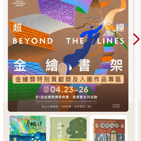
尋求關愛是天性，過度節制會適得其反
人有被關愛的需求，很小的嬰兒便會去尋求大人注意，若眼睛有
凶相，即使沒有出聲罵他，嬰兒也會恐懼，他會身體僵硬，開始
掙扎。如果父母故意不去看嬰兒眼睛，嬰兒會發出聲音來吸引父
母注意。
研究發現嬰幼兒對觸摸有原始的渴望，在猴子實驗中，幼猴甚至
會放棄食物以交換肌膚接觸。在渴望被接觸時，一條柔軟的毛巾
都比沒有東西接觸來得好。就像以前，有許多孩子在成長過程中
會抱著一條舊毛巾或小毯子，走到哪裡都不放手，被認為是沒有
安全感的象徵。
研究又發現：母親對孩子需求的敏感度和孩子睡眠品質有關。睡
眠時大腦在修補白天的損傷，母親對孩子的需求敏感度越高，且
親子關係越好的寶寶比較有安全感，睡眠時也比較不會做惡夢，
或從睡眠中驚醒。
這個研究是測量寶寶整體睡眠的時間（量）和中間醒來的次數
（質），結果發現在十五個月大時，親子依附關係