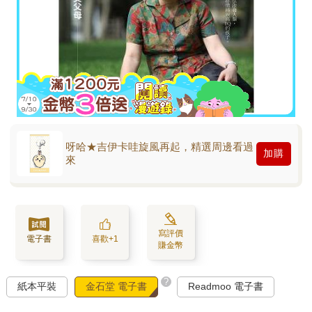
呀哈★吉伊卡哇旋風再起，精選周邊看過
加購
來
寫評價
電子書
喜歡+1
賺金幣
?
紙本平裝
金石堂 電子書
Readmoo 電子書