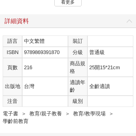
看更多
不會損害他的男子氣概，憋著反而有害。《三國演義》中劉備的
江山是哭出來的，不論真假，這似乎無損後人對他的看法。
詳細資料
孩子哭泣時抱他，會增進大腦生長
而且最近發表的嬰兒研究報告顯示：當孩子哭時，抱他、拍他、
語言
中文繁體
裝訂
撫摸他，以溫柔的聲音對他說話，對他的情緒有撫慰作用，這種
ISBN
9789869391870
分級
普通級
刺激會增進他大腦的生長，尤其情緒的部分。因為情緒迴路要被
刺激才會活化：一個從小沒有被刺激過，或刺激不足的孩子，他
商品規
的情緒反應比較遲鈍。
頁數
216
25開15*21cm
格
我們的皮膚上有兩種感受體（Receptor），一種是把資訊傳送到
適讀年
出版地
台灣
全齡適讀
大腦的身體感覺皮質區（Somatosencery Cortex），大腦就知道
齡
什麼地方被碰觸了，是什麼樣的東西在碰觸我、它的力道如何；
另一種感受體則把訊息傳送到大腦的社交部位，激發荷爾蒙如激
注音
級別
乳素（Oxytosin，又叫「催產素」），使人感到快樂並壓低血
壓。
電子書
＞
教育/親子教養
＞
教育/教學現場
＞
學齡前教育
所以哭泣的嬰兒被抱起來輕拍時，常常會停止哭，把頭靠在大人
肩膀上，這是他心情舒緩的一個表現。目前並沒有任何證據證明