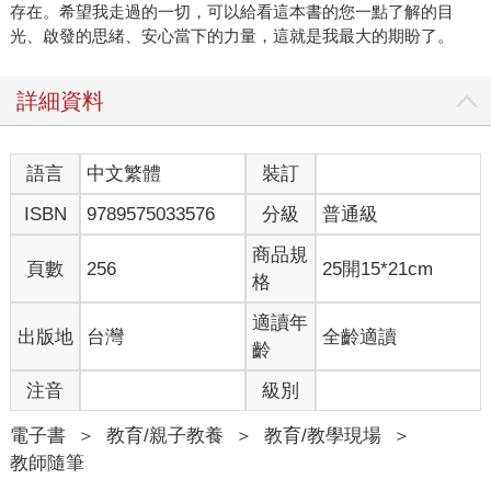
存在。希望我走過的一切，可以給看這本書的您一點了解的目
光、啟發的思緒、安心當下的力量，這就是我最大的期盼了。
詳細資料
語言
中文繁體
裝訂
ISBN
9789575033576
分級
普通級
商品規
頁數
256
25開15*21cm
格
適讀年
出版地
台灣
全齡適讀
齡
注音
級別
電子書
＞
教育/親子教養
＞
教育/教學現場
＞
教師隨筆