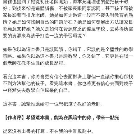
書裡也提到了她從初任老師開始，原本充滿理想的想把孩子教
好；到後來卻是遍體鱗傷、不被家長跟同事認同，甚至孩子還被
家長影響而排斥老師。她是如何走過這一段而不喪失對教育的熱
情？她是如何找到自己的問題所在？她是如何發展出方法讓家長
都願意支持她？她又是如何在資源貧乏的偏遠學校，去募得所需
要的資源來為孩子打造一流的學習環境？
如果你以為這本書只是談閱讀，你錯了，它談的是全盤性的教學
策略。如果你以為這本書只是談教學，你又錯了，它更是在談一
個老師在教學生涯的成長歷程。
看完這本書，你將會更有信心去面對班上那個一直讓你揪心卻找
不到方法幫他的孩子。看完這本書，你也將更有信心去面對鏡子
中逐漸失去教學自信風采的自己。
這本書，誠摯推薦給每一位想把孩子教好的老師。
【作者序】希望這本書，能為在黑暗中的你，帶來一點光
從來沒有出書的打算，不在我的生涯規劃中。