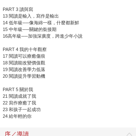
PART 3 讀與寫
13 閱讀是輸入，寫作是輸出
14 低年級──像海綿一樣，什麼都新鮮
15 中年級──關鍵的銜接期
16高年級──加強深廣度，跨進少年小說
PART 4 我的十年觀察
17 閱讀可以療癒傷痕
18 閱讀能改變價值觀
19 閱讀改善學力低落
20 閱讀提升學習動機
PART 5 關於我
21 閱讀成就了我
22 寫作療癒了我
23 和孩子一起成功
24 給年輕的你
序／導讀