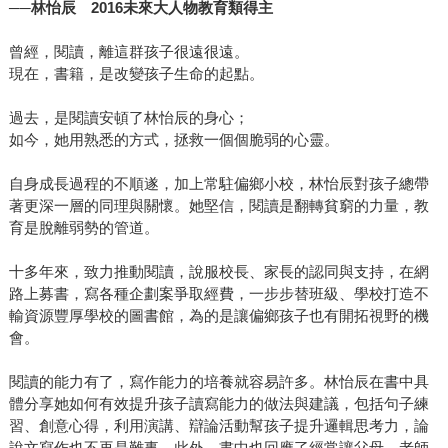
──林怡辰 2016未來大人物教育類得主
曾經，閱讀，離這群孩子很遠很遠。
現在，書籍，是改變孩子生命的起點。
過去，是閱讀安頓了林怡辰的身心；
如今，她用熟悉的方式，拯救一個個脆弱的心靈。
自身成長過程的不順遂，加上常駐偏鄉小校，林怡辰對孩子總帶
著更深一層的同理與關懷。她堅信，閱讀是翻轉貧窮的力量，教
育是脫離弱勢的管道。
十多年來，致力推動閱讀，說服校長、家長的認同與支持，在網
路上募書，寫各種企劃案爭取經費，一步步替班級、學校打造不
輸資源豐厚學校的圖書館，為的是讓偏鄉孩子也有開拓視野的機
會。
閱讀的能力有了，寫作能力的培養就容易許多。林怡辰在書中具
體分享她如何有效提升孩子讀寫能力的做法與建議，包括句子練
習、創意心得，利用演講、辯論活動幫孩子提升邏輯思考力，論
說文寫作也不再是難事。此外，書中也回應了經常讓父母、老師