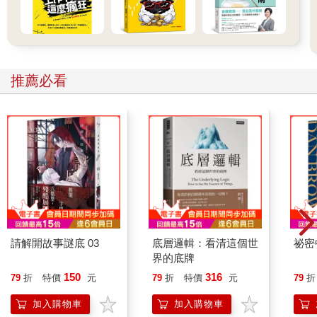
推薦必看
請解開故事謎底 03
底層邏輯：看清這個世
祕密
界的底牌
150
316
79
折
特價
元
79
折
特價
元
79
折
加入購物車
加入購物車