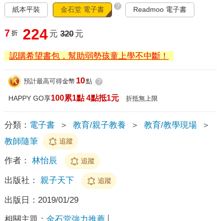
?
紙本平裝
金石堂 電子書
Readmoo 電子書
224
7
折
元
320
元
認購希望書包，幫助弱勢孩童上學不中斷！
10
預計最高可得金幣
點
?
100累1點 4點抵1元
HAPPY GO享
折抵無上限
分類：
電子書
＞
教育/親子教養
＞
教育/教學現場
＞
教師隨筆
追蹤
作者：
林怡辰
追蹤
出版社：
親子天下
追蹤
出版日：
2019/01/29
相關主題：
金石堂強力推薦