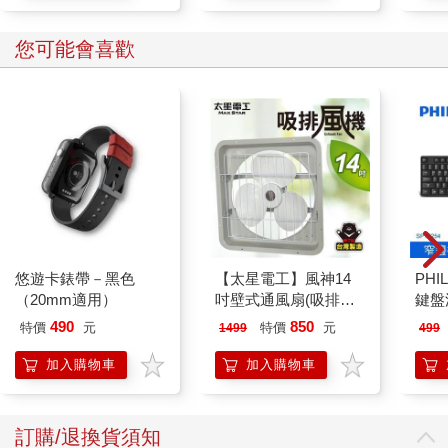
您可能會喜歡
悠遊卡錶帶－黑色
【太星電工】風神14
PHI
（20mm適用）
吋壁式通風扇(吸排風
鍵盤滑
機)
490
850
特價
元
特價
元
1499
499
加入購物車
加入購物車
訂購/退換貨須知