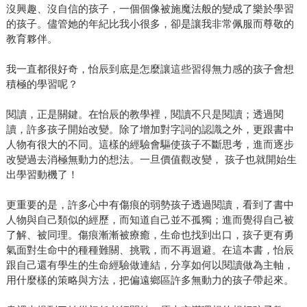
沒興趣、沒自信的孩子，一個個像被施魔法般的變成了樂於學習
的孩子。儘管她的年紀比我小很多，卻是讓我非常佩服而尊敬的
教育夥伴。
我一直都很好奇，怡辰到底是怎麼讓這些習得無力感的孩子會想
積極的學習呢？
閱讀，正是關鍵。在怡辰的教學裡，閱讀不只是閱讀；透過閱
讀，許多孩子開始改變。除了增加對字詞的認識之外，更跟書中
人物有很大的不同。這樣的經驗會驅使孩子不斷思考，進而逐步
改變過去消極無動力的想法。一旦價值觀改變， 孩子也就開始生
出學習動機了！
更重要的是，許多心中有傷痕的弱勢孩子透過閱讀，看到了書中
人物與自己類似的經歷，而知道自己並不孤獨；進而覺得自己被
了解、被同理。傷痕漸漸被療癒，生命也找到出口，孩子更有勇
氣面對生命中的種種難關、挑戰，而不再迴避。在這本書，怡辰
跟自己還有學生的生命經驗做連結，分享如何以閱讀做為主軸，
用什麼樣的策略與方法，把偏遠鄉區許多無動力的孩子帶起來。