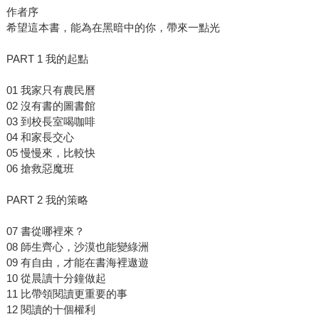
作者序
希望這本書，能為在黑暗中的你，帶來一點光
PART 1 我的起點
01 我家只有農民曆
02 沒有書的圖書館
03 到校長室喝咖啡
04 和家長交心
05 慢慢來，比較快
06 搶救惡魔班
PART 2 我的策略
07 書從哪裡來？
08 師生齊心，沙漠也能變綠洲
09 有自由，才能在書海裡遨遊
10 從晨讀十分鐘做起
11 比帶領閱讀更重要的事
12 閱讀的十個權利