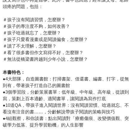
頭疼的問題，包括：
＃孩子沒有閱讀習慣，怎麼辦？
＃孩子的專注度不夠，如何改善？
＃孩子唸過就忘了，怎麼辦？
＃孩子只愛看漫畫或是閱讀偏食，怎麼辦？
＃讀了不太理解，怎麼辦？
＃看了很多書但作文寫得不好，怎麼辦？
＃無法從橋梁書跨越到少年小說，怎麼辦？
本書特色：
●4大部隊，自造圖書館：打掃書架、借還書、編書、打字，從無
到有，帶著孩子打造自己的圖書館
●3個學習段，分齡策展書單：低年級、中年級、高年級，從讀到
寫，策劃上百本適齡、適閱書單，讓閱讀為寫作打底
●10道QA，帶孩子進入閱讀世界：沒有閱讀習慣、唸過就忘、不
看沒有注音的書……，分齡解說帶孩子閱讀的策略與技巧
●4組觀察，和你談書：點出閱讀對「療癒傷痕、改變價值觀、突
破學力低落、提升學習動機」的人生影響