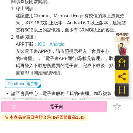
閱讀直接開啟閱讀。
線上閱讀：
建議使用Chrome、Microsoft Edge 有較佳的線上瀏覽效
果， iOS 16 或以上版本，Android 6.0 以上版本，建議裝
置有6GB以上的記憶體，至少有 30 MB以上的容量。
離線閱讀：
APP下載：
iOS
Android
安裝電子書APP後，請依照提示登入「會員中心」→「我
的E書櫃」→「電子書APP通行碼/載具管理」，取得通行
會
碼再登入下載您所購買的電子書。完成下載後，點選任一
書籍即可開始離線閱讀。
員
日
請至會員中心→電子書服務「我的e書櫃」領取複製『兌換
碼』至電子書服務商Readmoo進行兌換。
電子書
退換貨須知：
※ 本商品會員日滿額金幣加碼回饋最高15倍
因版權保護，您在金石堂所購買的電子書僅能以金石堂專屬
的閱讀軟體開啟閱讀，無法以其他閱讀器或直接下載檔案。
依據「消費者保護法」第19條及行政院消費者保護處公告之