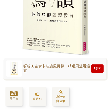
呀哈★吉伊卡哇旋風再起，精選周邊看過
加購
來
寫評價
電子書
喜歡+1
賺金幣