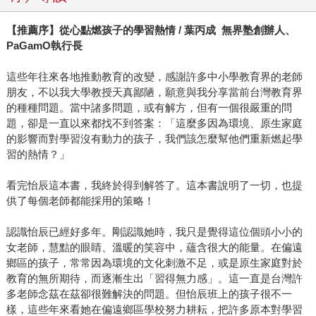
【推薦序】從心點燃孩子的學習熱情 / 葉丙成 無界塾創辦人、
PaGamO執行長
這些年往來各地推動教育的改變，感謝許多中小學教育界的老師
朋友，不以我大學教授天真鄙陋，願意與我分享當前台灣教育界
的種種問題。當中諸多問題，或有解方，但有一個很嚴重的問
題，卻是一直以來都找不到答案：「這麼多因為環境、原生家庭
的影響而對學習沒有動力的孩子，我們該怎麼幫他們重新燃起學
習的熱情？」
看完怡辰這本書，我終於得到解答了。這本書說明了一切，也提
供了每個老師都能採用的策略！
認識怡辰已經好多年。剛認識她時，我只是覺得這位個頭小小的
女老師，慧黠的眼睛、溫暖的笑容中，蘊含很大的能量。在偏遠
鄉區的孩子，常常因為環境的文化刺激不足，或是原生家庭對於
教育的無所期待，而逐漸生出「習得無力感」。這一直是台灣許
多老師念茲在茲卻很難解決的問題。但怡辰班上的孩子很不一
樣，這些年來看她在偏遠鄉區學校努力耕耘，把許多原本對學習