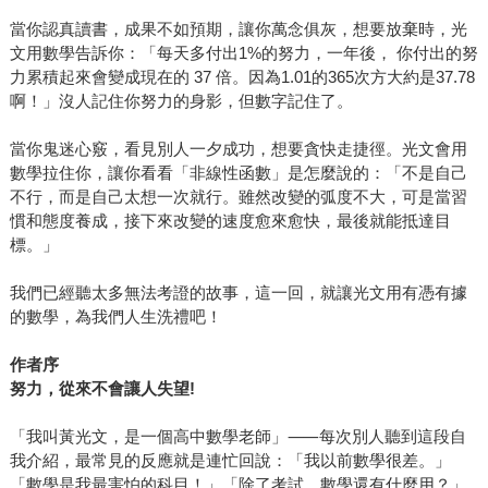
當你認真讀書，成果不如預期，讓你萬念俱灰，想要放棄時，光
文用數學告訴你：「每天多付出1%的努力，一年後， 你付出的努
力累積起來會變成現在的 37 倍。因為1.01的365次方大約是37.78
啊！」沒人記住你努力的身影，但數字記住了。
當你鬼迷心竅，看見別人一夕成功，想要貪快走捷徑。光文會用
數學拉住你，讓你看看「非線性函數」是怎麼說的：「不是自己
不行，而是自己太想一次就行。雖然改變的弧度不大，可是當習
慣和態度養成，接下來改變的速度愈來愈快，最後就能抵達目
標。」
我們已經聽太多無法考證的故事，這一回，就讓光文用有憑有據
的數學，為我們人生洗禮吧！
作者序
努力，從來不會讓人失望!
「我叫黃光文，是一個高中數學老師」⸺每次別人聽到這段自
我介紹，最常見的反應就是連忙回說：「我以前數學很差。」
「數學是我最害怕的科目！」「除了考試，數學還有什麼用？」