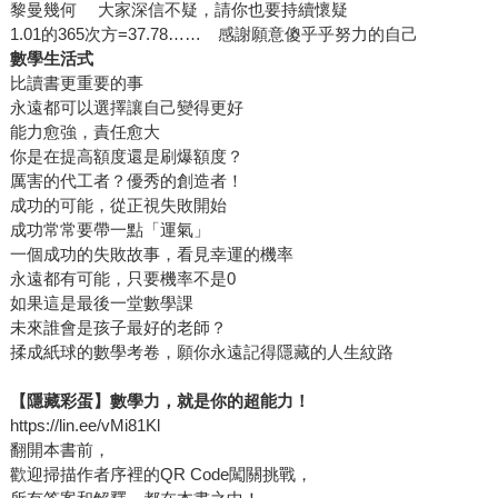
黎曼幾何 大家深信不疑，請你也要持續懷疑
1.01的365次方=37.78…… 感謝願意傻乎乎努力的自己
數學生活式
比讀書更重要的事
永遠都可以選擇讓自己變得更好
能力愈強，責任愈大
你是在提高額度還是刷爆額度？
厲害的代工者？優秀的創造者！
成功的可能，從正視失敗開始
成功常常要帶一點「運氣」
一個成功的失敗故事，看見幸運的機率
永遠都有可能，只要機率不是0
如果這是最後一堂數學課
未來誰會是孩子最好的老師？
揉成紙球的數學考卷，願你永遠記得隱藏的人生紋路
【隱藏彩蛋】數學力，就是你的超能力！
https://lin.ee/vMi81Kl
翻開本書前，
歡迎掃描作者序裡的QR Code闖關挑戰，