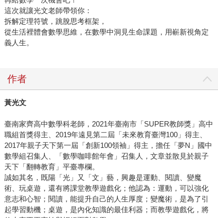
這次就讓光文老師帶領你：
拆解定理符號，跳脫思考框架，
從生活裡體會數學思維，在數學中洞見生命課題，用嶄新視角定
義人生。
作者
黃光文
臺南家齊高中數學科老師，2021年臺南市「SUPER教師獎」高中
職組首獎得主、2019年遠見第二屆「未來教育臺灣100」得主、
2017年親子天下第一屆「創新100領袖」得主，擔任「夢N」國中
數學組召集人、「數學咖啡館年會」召集人，文章並散見於親子
天下「翻轉教育」平臺專欄。
誠如其名，既陽「光」又「文」藝，興趣是運動、閱讀、變魔
術、玩桌遊，還有將課堂教學遊戲化；他認為：運動，可以強化
意志和心智；閱讀，能提升自己的人生厚度；變魔術，是為了引
起學習動機；桌遊，是內化知識的最佳利器；而教學遊戲化，將