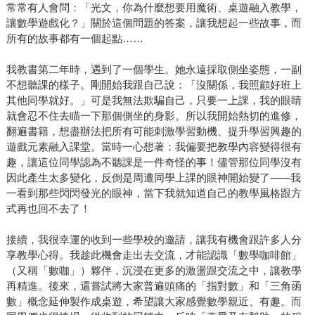
常常有人會問：「光文，你為什麼想要用魔術、桌遊融入教學，
讓數學遊戲化？」關於這個問題的答案，讓我想起一些故事，而
所有的故事都有一個起點……
我教書第二年時，遇到了一個學生。她永遠採取側坐姿態，一副
不想聽課的樣子。剛開始我跟自己說：「沒關係，我照顧好班上
其他同學就好。」可是我無法欺騙自己，只要一上課，我的眼睛
就會忍不住去瞄一下那個側坐的身影。所以我開始熱切的進修，
翻遍書籍，想盡辦法把所有可能刺激學習動機、提升學習興趣的
遊戲元素融入課堂。當時一心想著：我偏要把教學內容變得很有
趣，讓這位同學認為不聽課是一件奇怪的事！儘管那位同學沒有
因此產生太多變化，反倒是周遭同學上課的眼神開始變了⸺我
一看到那些閃閃發光的眼神，當下我就知道自己的教學風格跟方
式再也回不去了！
接續，我很幸運的收到一些學校的邀請，讓我有機會跟許多人分
享教學心得。我趁此機會走出去交流，才能認識「數學咖啡館」
（又稱「數咖」）夥伴，沉浸在更多的激盪跟交流之中，讓教學
再精進。後來，還嘗試將大家普遍頭痛的「指對數」和「三角函
數」概念延伸製作成桌遊，希望讓大家感覺數學親近、有趣。而