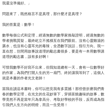
我還沒準備好。」
問題來了，既然格言不是真理，那什麼才是真理？
我的答案是：數學！
數學每個公式和定理，經過無數的數學家推敲證明，經過無數的
學者挑戰質疑，最終屹立不搖橫亙在我們眼前。沒有心靈雞湯的
羼水，也沒有心靈耳光的毒辣，全憑數字說話，指引方向。我一
直在想，坊間用故事說道理的勵志書很多，要是有一本用數學講
道理的勵志書，該有多好啊！
可惜我數學不好寫不出來，但我知道總有一天，會有一位數學好
的作家，為我們打開人生的另一扇門。終於讓我等到了，這個人
就是本書的作者光文老師！
當我在讀這本書時，你可以想見我有多震撼！那些曾折磨我們青
春的數學定理，在光文的生花妙筆下，穿插富饒趣味的故事，數
學竟然不再是當年只為拿高分、考取好學校的手段，反而成為指
引我們人生方向的明燈，而且一生受用！