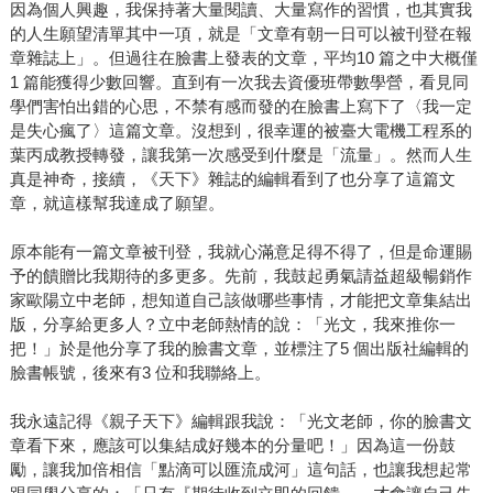
因為個人興趣，我保持著大量閱讀、大量寫作的習慣，也其實我
的人生願望清單其中一項，就是「文章有朝一日可以被刊登在報
章雜誌上」。但過往在臉書上發表的文章，平均10 篇之中大概僅
1 篇能獲得少數回響。直到有一次我去資優班帶數學營，看見同
學們害怕出錯的心思，不禁有感而發的在臉書上寫下了〈我一定
是失心瘋了〉這篇文章。沒想到，很幸運的被臺大電機工程系的
葉丙成教授轉發，讓我第一次感受到什麼是「流量」。然而人生
真是神奇，接續，《天下》雜誌的編輯看到了也分享了這篇文
章，就這樣幫我達成了願望。
原本能有一篇文章被刊登，我就心滿意足得不得了，但是命運賜
予的饋贈比我期待的多更多。先前，我鼓起勇氣請益超級暢銷作
家歐陽立中老師，想知道自己該做哪些事情，才能把文章集結出
版，分享給更多人？立中老師熱情的說：「光文，我來推你一
把！」於是他分享了我的臉書文章，並標注了5 個出版社編輯的
臉書帳號，後來有3 位和我聯絡上。
我永遠記得《親子天下》編輯跟我說：「光文老師，你的臉書文
章看下來，應該可以集結成好幾本的分量吧！」因為這一份鼓
勵，讓我加倍相信「點滴可以匯流成河」這句話，也讓我想起常