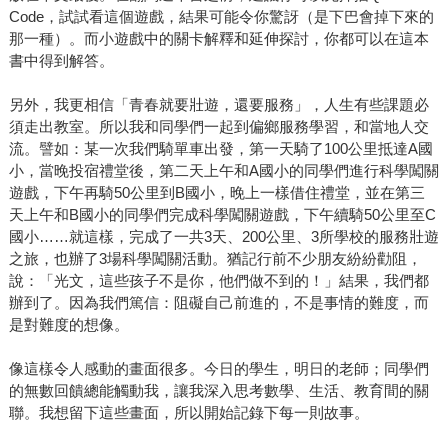
Code，試試看這個遊戲，結果可能令你驚訝（是下巴會掉下來的
那一種）。而小遊戲中的關卡解釋和延伸探討，你都可以在這本
書中得到解答。
另外，我更相信「青春就要壯遊，還要服務」，人生有些課題必
須走出教室。所以我和同學們一起到偏鄉服務學習，和當地人交
流。譬如：某一次我們騎單車出發，第一天騎了100公里抵達A國
小，當晚投宿禮堂後，第二天上午和A國小的同學們進行科學闖關
遊戲，下午再騎50公里到B國小，晚上一樣借住禮堂，並在第三
天上午和B國小的同學們完成科學闖關遊戲，下午續騎50公里至C
國小……就這樣，完成了一共3天、200公里、3所學校的服務壯遊
之旅，也辦了3場科學闖關活動。猶記行前不少朋友紛紛勸阻，
說：「光文，這些孩子不是你，他們做不到的！」結果，我們都
辦到了。因為我們篤信：阻礙自己前進的，不是事情的難度，而
是對難度的想像。
像這樣令人感動的畫面很多。今日的學生，明日的老師；同學們
的無數回饋總能觸動我，讓我深入思考數學、生活、教育間的關
聯。我想留下這些畫面，所以開始記錄下每一則故事。