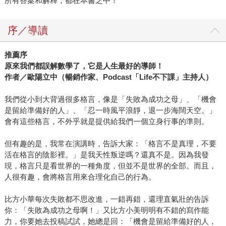
所有答案和解釋，都在本書之中！
序／導讀
推薦序
原來我們都誤解數學了，它是人生最好的導師！
作者／歐陽立中（暢銷作家、Podcast「Life不下課」主持人）
我們從小到大背過很多格言，像是「失敗為成功之母」、「機會
是留給準備好的人」、「忍一時風平浪靜，退一步海闊天空。」
會有這些格言，不外乎就是提供給我們一個立身行事的準則。
但有趣的是，我常在演講時，告訴大家：「格言不是真理，不要
活在格言的陰影裡。」是我天性叛逆嗎？還真不是。因為我發
現，格言只是看世界的一種角度，但並不是世界的全部。而且，
人很有趣，會將格言用來合理化自己的行為。
比方小華每次失敗都不思改進，一錯再錯，還理直氣壯的告訴
你：「失敗為成功之母啊！」又比方小美明明有不錯的寫作能
力，你要她去投稿試試，她總是回：「機會是留給準備好的人，