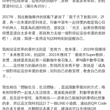
同學們也很捧場，從收到的回饋中，反映「喜愛及有幫助」的程
度達8分以上（滿分為10分）。
2017年，我在數咖夥伴的鼓勵下參加了「親子天下創新100」評
選，再一次幸運的受到肯定。印象中當年一起得獎的都是我心目
中的神人，我還為此感到惶恐。朋友說：「光文，如果你覺得能
得獎是源自太多幸運，那就努力去做一個對得起這份幸運的老師
吧！」此後，我便一直用這句話時時刻刻提醒自己。
我相信這世界的運作法則是「愈努力，愈幸運」：2019年我獲得
了「未來教育100」的認同，2021年獲得了「臺南市Super教師」
首獎，接續還肩負起第一屆數咖年會召集人、夢N國中數學召集
人……這些努力的最終目的，對我而言依舊不變，那就是「成為
一個對得起這份幸運的老師；回到自己的教室裡，教會自己的孩
子」。
我也相信「體驗生活，生活體驗」，是認識數學最好的方式；唯
有和同學們一起進入生活情境，透過親身經歷，對數學會更有
感，並且從中發現、進而相信⸺原來自己能做到的事情比想像
的多。所以這次我特別設計了一個LINE小遊戲，連結的QR Code
放在本文最後。在翻閱這本書之前，建議你可以先掃描QR