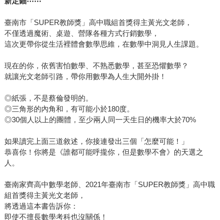
新定錨⋯⋯
臺南市「SUPER教師獎」高中職組首獎得主黃光文老師，
不僅透過魔術、桌遊、營隊各種方式行銷數學，
這次更帶你從生活裡體會數學思維，在數學中洞見人生課題。
現在的你，依舊害怕數學、不熟悉數學，甚至恐懼數學？
就讓光文老師引路，帶你用數學為人生大開外掛！
◎紙張，不是蔡倫發明的。
◎三角形的內角和，有可能小於180度。
◎30個人以上的團體，至少兩人同一天生日的機率大於70%
如果讀完上面三道敘述，你接連發出三個「怎麼可能！」
恭喜你！你將是《誰都可能呼攏你，但是數學不會》的天選之
人。
臺南家齊高中數學老師、2021年臺南市「SUPER教師獎」高中職
組首獎得主黃光文老師，
將透過這本書告訴你：
即使不擅長數學考科也沒關係！