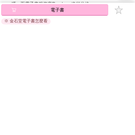
碼』至電子書服務商Readmoo進行兌換。
電子書
退換貨須知：
※ 金石堂電子書怎麼看
因版權保護，您在金石堂所購買的電子書僅能以金石堂專屬
的閱讀軟體開啟閱讀，無法以其他閱讀器或直接下載檔案。
依據「消費者保護法」第19條及行政院消費者保護處公告之
「通訊交易解除權合理例外情事適用準則」，非以有形媒介
提供之數位內容或一經提供即為完成之線上服務，經消費者
事先同意始提供。（如：電子書、電子雜誌、下載版軟體、
虛擬商品…等），
不受「網購服務需提供七日鑑賞期」的限
制
。為維護您的權益，建議您先使用「試閱」功能後再付款
購買。