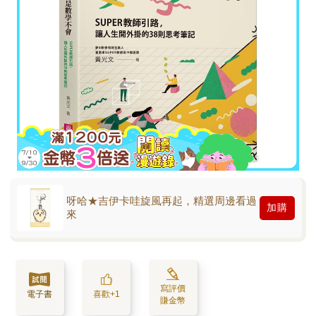
呀哈★吉伊卡哇旋風再起，精選周邊看過
加購
來
寫評價
電子書
喜歡+1
賺金幣