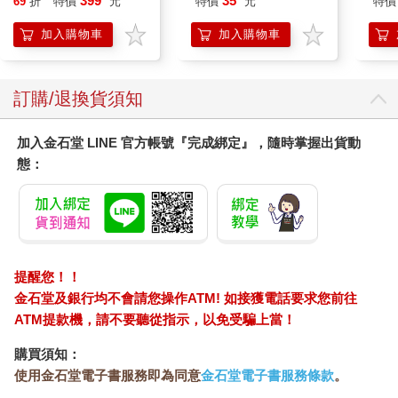
399
35
69
折
特價
元
特價
元
特價
Kitty 庫洛米 布丁狗 酷
企鵝
加入購物車
加入購物車
訂購/退換貨須知
加入金石堂 LINE 官方帳號『完成綁定』，隨時掌握出貨動
態：
提醒您！！
金石堂及銀行均不會請您操作ATM! 如接獲電話要求您前往
ATM提款機，請不要聽從指示，以免受騙上當！
購買須知：
使用金石堂電子書服務即為同意
金石堂電子書服務條款
。