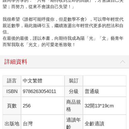
跟同學分享的：「只有『期待收到立即的回饋』，才會讓自己失
望；而努力，從來不會讓自己失望！」
我很希望《誰都可能呼攏你，但是數學不會》，可以帶年輕世代
親近數學，藉此拋磚引玉，繼續激盪出年輕世代更多的想法和自
信。
在最後的最後，謹以本書，向期待我成為陽「光」「文」藝青年
而幫我取名「光文」的可愛老爸致敬！
詳細資料
語言
中文繁體
裝訂
ISBN
9786263054011
分級
普通級
商品規
頁數
256
32開13*19cm
格
適讀年
出版地
台灣
全齡適讀
齡