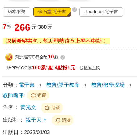
?
紙本平裝
金石堂 電子書
Readmoo 電子書
266
7
折
元
380
元
認購希望書包，幫助弱勢孩童上學不中斷！
10
預計最高可得金幣
點
?
100累1點 4點抵1元
HAPPY GO享
折抵無上限
分類：
電子書
＞
教育/親子教養
＞
教育/教學現場
＞
教師隨筆
追蹤
作者：
黃光文
追蹤
出版社：
親子天下
追蹤
出版日：
2023/01/03