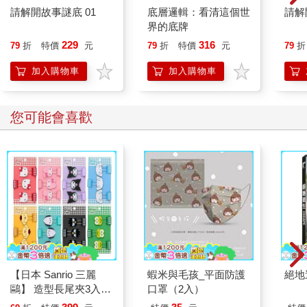
請解開故事謎底 01
底層邏輯：看清這個世
請解
界的底牌
229
316
79
折
特價
元
79
折
特價
元
79
折
加入購物車
加入購物車
您可能會喜歡
【日本 Sanrio 三麗
蝦米與毛孩_平面防護
絕地
鷗】 造型長尾夾3入組
口罩（2入）
(8款可選) 凱蒂貓 Hello