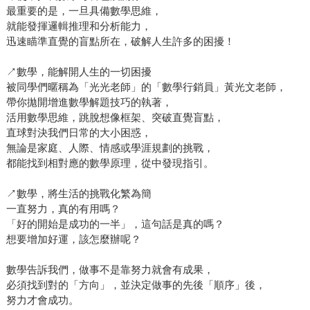
最重要的是，一旦具備數學思維，
就能發揮邏輯推理和分析能力，
迅速瞄準直覺的盲點所在，破解人生許多的困擾！
↗數學，能解開人生的一切困擾
被同學們暱稱為「光光老師」的「數學行銷員」黃光文老師，
帶你拋開增進數學解題技巧的執著，
活用數學思維，跳脫想像框架、突破直覺盲點，
直球對決我們日常的大小困惑，
無論是家庭、人際、情感或學涯規劃的挑戰，
都能找到相對應的數學原理，從中發現指引。
↗數學，將生活的挑戰化繁為簡
一直努力，真的有用嗎？
「好的開始是成功的一半」，這句話是真的嗎？
想要增加好運，該怎麼辦呢？
數學告訴我們，做事不是靠努力就會有成果，
必須找到對的「方向」，並決定做事的先後「順序」後，
努力才會成功。