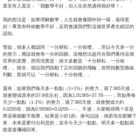
甚至有人直言：「我數學不好，但人生依然過得很好呀！」
我的想法是：如果理解數學，人生就會像開外掛一樣，過得更
好！畢竟有時候數學不好，反而會讓我們對這個世界產生錯誤的
認知。
譬如，很多人都認同「一分耕耘，一分收穫」，所以今天多一分
的努力，應該就會有一分的回饋。這種想法超符合我們看待這個
世界的直覺，然而現實是：絕大多數是「十分耕耘，一分收
穫」。除非、假設我們踩動了正向回饋的飛輪，按照指數型曲線
判斷，那就可以「一分耕耘，十分收穫」。
還有，如果我們每天多一點點（1+1%）的努力，過了365天後，
就會變成原本的37.8倍左右，因為1.01365=37.78⋯⋯；而如果每
天少一點點（1-1%）的努力，過了365天後，就會變成大約
0.0255倍，因為0.99365=0.0255⋯⋯。不過，大家曉得嗎？若是
將這兩個數字相乘，結果是小於1的。換句話說，倘若現在鬆懈下
來，未來是要付出利息的，並非今天少一點點、明天多一點點就
能直接彌補回來。