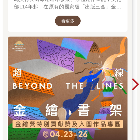
部114年起，在原有的國家級「出版三金」金鼎
獎、金漫獎、金典獎外，新增「金繪獎」，希望
看更多
促進台灣圖文出版的多元發展。獎項分為「特別
貢獻獎」、「繪本新人獎」、「繪本編輯獎」、
「跨域應用獎」、「年度繪本獎」，以及「金繪
大獎」。