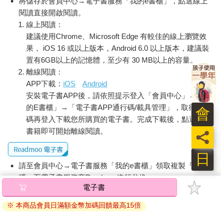
將儲存於會員中心→電子書服務「我的e書櫃」，點選線上
「無法忘記的東西。」
閱讀直接開啟閱讀。
彼特對自己腦海中浮現的這兩句話感到有點不知所措，但還是繼
線上閱讀：
續往店裡走去。
建議使用Chrome、Microsoft Edge 有較佳的線上瀏覽效
他沿著堆積如山的破銅爛鐵之間形成的狹窄縫隙走進店內，發現
果， iOS 16 或以上版本，Android 6.0 以上版本，建議裝
後方有一個櫃臺。
置有6GB以上的記憶體，至少有 30 MB以上的容量。
一個年輕男人坐在櫃臺前。他穿著深棕色的西裝背心和長褲，脖
離線閱讀：
子上繫著牛奶糖色的絲巾，一頭波浪般的栗色頭髮有點長，臉上
APP下載：
iOS
Android
戴著銀框眼鏡，眼鏡後方的琥珀色眼睛露出平靜的眼神。
安裝電子書APP後，請依照提示登入「會員中心」→「我
這個男人身上散發出讓人不由得大吃一驚的感覺。他看到彼特，
的E書櫃」→「電子書APP通行碼/載具管理」，取得通行
立刻露出了親切的笑容。
會
「歡迎光臨，歡迎來到十年屋。」
碼再登入下載您所購買的電子書。完成下載後，點選任一
「你、你好。你是……魔法師嗎？」
書籍即可開始離線閱讀。
員
「是的，而且我是這家店的老闆，請叫我十年屋。你是否有點驚
訝？請跟我來後方的會客室，先喝杯茶，我們再慢慢聊正事。」
日
請至會員中心→電子書服務「我的e書櫃」領取複製『兌換
碼』至電子書服務商Readmoo進行兌換。
電子書
退換貨須知：
※ 本商品會員日滿額金幣加碼回饋最高15倍
因版權保護，您在金石堂所購買的電子書僅能以金石堂專屬
的閱讀軟體開啟閱讀，無法以其他閱讀器或直接下載檔案。