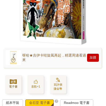
呀哈★吉伊卡哇旋風再起，精選周邊看過
加購
來
寫評價
電子書
喜歡+1
賺金幣
?
紙本平裝
金石堂 電子書
Readmoo 電子書