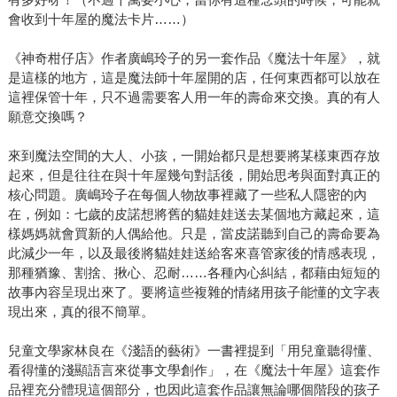
會收到十年屋的魔法卡片……）
《神奇柑仔店》作者廣嶋玲子的另一套作品《魔法十年屋》，就
是這樣的地方，這是魔法師十年屋開的店，任何東西都可以放在
這裡保管十年，只不過需要客人用一年的壽命來交換。真的有人
願意交換嗎？
來到魔法空間的大人、小孩，一開始都只是想要將某樣東西存放
起來，但是往往在與十年屋幾句對話後，開始思考與面對真正的
核心問題。廣嶋玲子在每個人物故事裡藏了一些私人隱密的內
在，例如：七歲的皮諾想將舊的貓娃娃送去某個地方藏起來，這
樣媽媽就會買新的人偶給他。只是，當皮諾聽到自己的壽命要為
此減少一年，以及最後將貓娃娃送給客來喜管家後的情感表現，
那種猶豫、割捨、揪心、忍耐……各種內心糾結，都藉由短短的
故事內容呈現出來了。要將這些複雜的情緒用孩子能懂的文字表
現出來，真的很不簡單。
兒童文學家林良在《淺語的藝術》一書裡提到「用兒童聽得懂、
看得懂的淺顯語言來從事文學創作」，在《魔法十年屋》這套作
品裡充分體現這個部分，也因此這套作品讓無論哪個階段的孩子