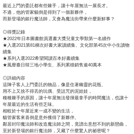
最近上門的委託都有些棘手，讓十年屋無法一展長才。
不過，他的管家貓倒是得到了一個新夥伴，
而新登場的銀行魔法師，又會為魔法街帶來什麼新鮮事？
◎得獎記錄
★2022年日本圖書館員選書大獎兒童文學類第一名續作
★入選2021第81梯次好書大家讀續集、文化部第45次中小生讀物
續集
★系列入選2022希望閱讀百本好書續集
★風靡臺日韓三地小學生、系列累積銷售逾40萬本
◎詳細內容
這陣子客人上門委託的物品，像是住著幽靈的花瓶、
用不上又捨不得丟的玩偶、受詛咒的泥娃娃，
種種棘手的原因，讓十年屋無法發揮最拿手的時間魔法，也讓十
年屋最近的生活有些乏味。
相較於十年屋近來一成不變的生活，
貓管家客來喜倒是意外獲得了新夥伴。
鄰居封印魔法師和改造魔法師之間，竟譜出意想不到的新戀曲，
至於新登場的銀行魔法師，又藏了什麼驚人的祕密呢？