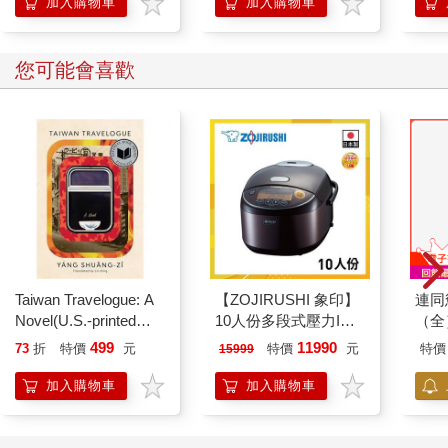
加入購物車
加入購物車
本店將連同您的回憶，妥善保管您的重要物品。
這段文字太打動人心，太不可思議又充滿了魅力，而且完全符合
您可能會喜歡
彼特目前的需求。
「『十年屋』……是可以寄放物品的地方嗎？」
卡片內一定寫了關於「十年屋」的情況，於是彼特急忙打開對折
的卡片。
耀眼的金色光芒瞬間射出，他感到眼睛都花了，用力閉上了眼。
彼特還聞到了淡淡的香氣，那是他最愛的牛奶糖香味。啊，他知
道這股香氣裡還使用了堅果和肉桂增添風味。他想起母親以前常
做的牛奶糖，心情就完全放鬆了。
他感覺到光芒漸漸收斂，於是悄悄睜開了眼睛。
「啊……」
Taiwan Travelogue: A
【ZOJIRUSHI 象印】
連同
彼特頓時說不出話。
Novel(U.S.-printed
10人份多段式壓力IH
（全
明明剛才還在自己家裡，沒想到在不知不覺中，竟然來到了戶
edition)
微電腦電子鍋(NP-
外，而且周圍的風景很陌生。
499
11990
73
折
特價
元
特價
元
特價
15999
ZAF18)
眼前是一條籠罩著藍色濃霧的石板路，目光所及的一切都很模
加入購物車
加入購物車
糊，甚至無法分辨現在的天色是白天還是晚上。周圍靜悄悄的，
一個人影都沒有。
正當彼特開始感到不安時，猛然發現不遠處有光。那道光就像是