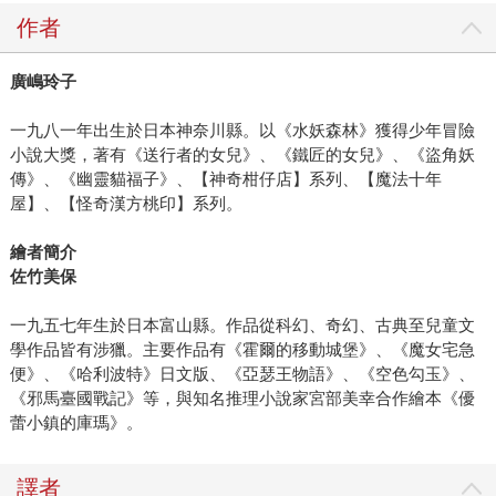
作者
廣嶋玲子
一九八一年出生於日本神奈川縣。以《水妖森林》獲得少年冒險
小說大獎，著有《送行者的女兒》、《鐵匠的女兒》、《盜角妖
傳》、《幽靈貓福子》、【神奇柑仔店】系列、【魔法十年
屋】、【怪奇漢方桃印】系列。
繪者簡介
佐竹美保
一九五七年生於日本富山縣。作品從科幻、奇幻、古典至兒童文
學作品皆有涉獵。主要作品有《霍爾的移動城堡》、《魔女宅急
便》、《哈利波特》日文版、《亞瑟王物語》、《空色勾玉》、
《邪馬臺國戰記》等，與知名推理小說家宮部美幸合作繪本《優
蕾小鎮的庫瑪》。
譯者