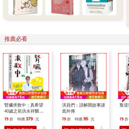
「處理……難道你要我打破那個花瓶嗎？」
「怎麼可能？這可是烏洛洛•多尼的花瓶！不是叫你做這種魯莽的
事情，而是要想辦法趕走那個幽靈！」
就算太太這麼說，彼特也不知道該怎麼辦才好。
他很喜歡那個花瓶，如果可以，他希望保留下來。他當然不想打
破花瓶，也不願意對花瓶造成任何損傷，但是他也知道，不能讓
推薦必看
幽靈繼續留在家裡。哎呀，到底該怎麼辦呢？還是暫時寄放到某
個地方呢？也許在寄放期間，幽靈就自己離開花瓶了。
正當彼特打著如意算盤時，他聽到了花瓣飄落般的聲音。
抬頭一看，發現不遠處有一張卡片。深棕色的卡片上，畫著漂亮
的金色和綠色的蔓草圖案。
這張卡片是從哪裡冒出來的？彼特感到納悶，但還是把卡片撿了
起來。
對折的卡片正面用銀色墨水寫著「十年屋」三個字，卡片背面寫
了以下的內容。
有些心愛的物品，即使壞了也捨不得丟。
正因為是充滿回憶的物品，所以也希望可以把它們好好保管在某
腎臟求救中：真希望
演員們：請解開故事謎
叛逆
個地方。
40歲之前洪永祥醫師
底外傳
無論是有意義的物品、想要保護的物品，或是想要保持距離、不
就告訴我這些事
379
95
79
折
特價
元
79
折
特價
元
79
折
想見到的物品……
如果您有這樣的物品，歡迎光臨「十年屋」。