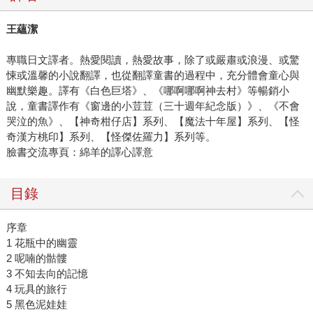
王蘊潔
專職日文譯者。熱愛閱讀，熱愛故事，除了或嚴肅或浪漫、或驚
悚或溫馨的小說翻譯，也從翻譯童書的過程中，充分體會童心與
幽默樂趣。譯有《白色巨塔》、《哪啊哪啊神去村》等暢銷小
說，童書譯作有《窗邊的小荳荳（三十週年紀念版）》、《不會
哭泣的魚》、【神奇柑仔店】系列、【魔法十年屋】系列、【怪
奇漢方桃印】系列、【怪傑佐羅力】系列等。
臉書交流專頁：綿羊的譯心譯意
目錄
序章
1 花瓶中的幽靈
2 呢喃的骷髏
3 不知去向的記憶
4 玩具的旅行
5 黑色泥娃娃