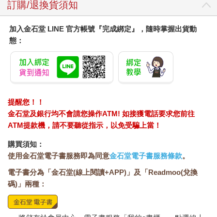
燈塔般呼喚著他，對他說：「來呀，過來這裡。」
訂購/退換貨須知
彼特在濃霧中走向燈光的方向。
走沒幾步，就看到一道門。那道門像雪一樣白，門上的彩色玻璃
加入金石堂 LINE 官方帳號『完成綁定』，隨時掌握出貨動
拼出了勿忘草的圖案。
態：
門上寫著「十年屋」。
「這、這裡就是『十年屋』嗎？」
咕嚕。彼特用力吞著口水。
突然出的神奇卡片，又在轉眼之間帶他來到陌生的地方。這些事
實讓他終於領悟一件事。
這是魔法。是魔法把他帶來這個地方。
提醒您！！
彼特微微發抖，伸手推開了白色的門走進屋內。
金石堂及銀行均不會請您操作ATM! 如接獲電話要求您前往
「叮鈴鈴。」掛在門上的鈴鐺發出了清脆的聲音。
ATM提款機，請不要聽從指示，以免受騙上當！
「太……壯觀了。」
彼特瞪大了眼睛，因為他發現屋內堆滿了東西，簡直就像是倉庫
購買須知：
一樣。
使用金石堂電子書服務即為同意
金石堂電子書服務條款
。
有家具、樂器、燈具、燭臺、動物標本、各式各樣的衣服，還有
電子書分為「金石堂(線上閱讀+APP)」及「Readmoo(兌換
閃閃發亮的寶石和首飾。
碼)」兩種：
很多東西看起來像破銅爛鐵，也有的已經破損了，甚至還有吃剩
的蛋糕。
但是，所有的物品都散發出一種難以用言語表達的氣氛。
「心愛的東西。」