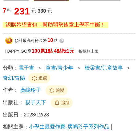
231
7
折
元
330
元
認購希望書包，幫助弱勢孩童上學不中斷！
10
預計最高可得金幣
點
?
100累1點 4點抵1元
HAPPY GO享
折抵無上限
分類：
電子書
＞
童書/青少年
＞
橋梁書/兒童故事
＞
奇幻/冒險
追蹤
作者：
廣嶋玲子
追蹤
出版社：
親子天下
追蹤
出版日：
2023/12/28
相關主題：
小學生最愛作家-廣嶋玲子系列作品