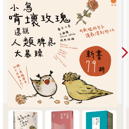
彼特並不相信，他覺得一定是太太睡迷糊了才會看到幻影。
但是，兩天之後，彼特的女兒也說看到了幽靈。接著，彼特自己
也親眼看到了。
那天晚上，彼特突然感覺客廳裡有人。
「吉拉，你還沒睡嗎？如果你睡不著，要不要我去廚房幫你熱一
杯牛奶？」
彼特以為是太太，於是這麼問，但是他沒有聽到回答，便走去客
廳一看，接著立刻倒吸了一口氣。
他看到一個蒼白的影子！
轉眼之間，那個影子就在烏洛洛•多尼的古董花瓶前變成一個男人
的身影。
那是一個年輕男人，身材乾瘦，似乎體弱多病，衣著打扮看起來
像古代人。他帶著充滿憤恨的陰鬱眼神注視著花瓶，然後好像被
吸進了花瓶般，一下子就消失不見了。
彼特嚇出一身冷汗。
原來是真的，真的有幽靈！
那天之後，幽靈就經常出現在彼特一家人面前。起初只有晚上出
現，到後來連大白天也會現身。
彼特太太和女兒嚇壞了，決定逃回太太的娘家。
「在你處理掉那個花瓶之前，我們不會回家！」