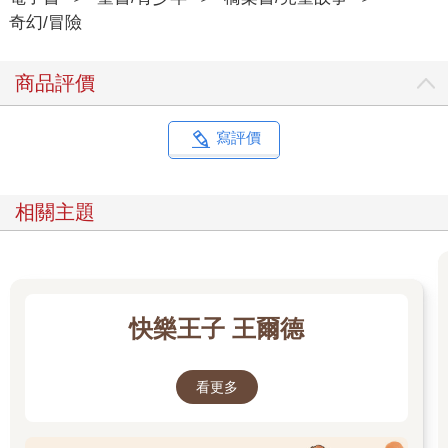
彼特太太大吃一驚，沒想到在古董市集花小錢買的花瓶，竟然是
奇幻/冒險
如此赫赫有名的陶藝家作品。
那位朋友興奮的繼續說道：「而且完全沒有人知道，他以前竟然
商品評價
做過這麼時尚的花瓶！真是驚人的發現！這個花瓶是如假包換的
寶物！」
那天之後，烏洛洛•多尼的花瓶就成為彼特家引以為傲的珍寶，彼
寫評價
特太太更邀請了很多客人來家裡，向他們炫耀花瓶。
但是，差不多也是從那個時候開始，家裡出現了詭異的動靜。
他們全家人都感覺到好像有其他人也在這棟房子內，尤其只要走
相關主題
進客廳，就會感到全身不自在。
有一天，彼特正躺在床上睡覺，突然被尖叫聲驚醒。
他慌忙跑向尖叫聲傳來的地方，發現太太跌坐在客廳地上。
「你、你怎麼了？」
「啊啊、啊啊啊！」
快樂王子 王爾德
「喂！你說話啊！」
「老、老公！我看到了！我剛才看到了！」
彼特太太臉色鐵青的指著烏洛洛•多尼的花瓶。
看更多
「就在那裡！有幽靈！從花瓶中出現，然後又消失了！」
「怎麼可能有這種荒唐……」
「不，是真的！我親眼看到了！」