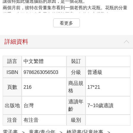
讓彼特如此傷透腦筋的原因，是一個花瓶。
兩個月前，彼特在骨董集市看到一個老舊的大花瓶。花瓶的分量
很重，上頭有銀色和黑色的螺旋圖案，價格便宜得驚人。
彼特一眼就看中了那個花瓶，毫不猶豫便買了下來。
看更多
他把花瓶帶回家後，立刻放在客廳，沒想到竟然為客廳的氣氛錦
上添花，無論插什麼花，看起來都很華麗。
彼特的太太也很高興的說：「你買了一樣好東西。」
詳細資料
有一天，太太的朋友來家裡做客時，看到了那個花瓶。
「哇，這個花瓶太漂亮了，是哪一個窯廠的作品？我可以看一下
花瓶的底部嗎？」
語言
中文繁體
裝訂
那位朋友說完便探頭看向花瓶底部，立刻發出了驚呼聲。
ISBN
9786263056503
分級
普通級
「哎喲！」
「怎、怎麼了？」
商品規
「這個花瓶很不得了！」
頁數
216
17*21
格
那位朋友臉色大變，雙眼發亮。
「這個簽名絕對不會錯！是烏洛洛•多尼的作品！」
適讀年
出版地
台灣
7~10歲適讀
「你、你說這是烏洛洛•多尼的作品？」
齡
就連不太了解藝術的彼特太太，也知道這位傳奇陶藝家的名字。
那是一位兩百年前的陶藝家，在他生前，作品就已經令人讚不絕
注音
有注音
級別
口。直到現在，只要是他的作品，即使是一個小碟子，價格也貴
得驚人。
電子書
＞
童書/青少年
＞
橋梁書/兒童故事
＞