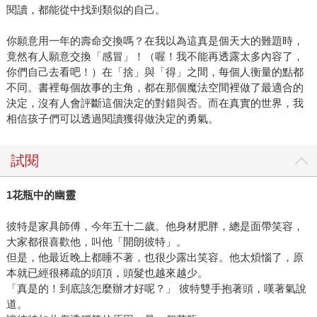
閱讀，都能從中找到類似的自己。
你願意用一年的壽命交換嗎？在我以為這真是個天大的難題時，
竟然有人願意交換「感冒」！（喔！我不能再透露太多內容了，
你們自己去看吧！）在「捨」與「得」之間，每個人衡量的點都
不同。書裡每個故事的主角，都在那個魔法空間裡做了最適合的
決定，沒有人會評斷這個決定的對錯與否。而在真實的世界，我
相信孩子們可以透過閱讀獲得做決定的勇氣。
試閱
1花瓶中的幽靈
彼特是家具師傅，今年五十二歲。他身材肥胖，總是面帶笑容，
大家都很喜歡他，叫他「開朗彼特」。
但是，他最近晚上都睡不著，也很少露出笑容。他太煩惱了，原
本就已經很稀疏的頭頂，頭髮也越來越少。
「真是的！到底該怎麼辦才好呢？」 彼特雙手抱著頭，嘆著氣說
道。