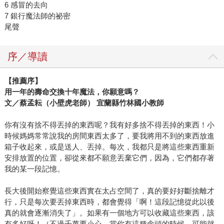
6 感冒的去向
7 銀行魔法師的祕密
尾聲
序／導讀
【推薦序】
用一年的壽命交換十年魔法，你願意嗎？
文／蔡孟耘（小壁虎老師） 宜蘭縣竹林國小教師
你有沒有捨不得丟掉的東西呢？我有好多捨不得丟掉的東西！小
時候媽媽常常說我的房間東西太多了，要我將用不到的東西放進
箱子收起來，或是送人、丟掉。每次，我都只是將這些東西重新
安排放置的位置，卻從來都不願意丟棄它們，因為，它們都存著
我的某一段記憶。
長大後開始察覺這些東西實在太占空間了，真的要好好斷捨離才
行，只是每次要丟掉東西時，都會覺得「啊！這段記憶從此以後
真的就會逐漸消失了」。如果有一個地方可以收藏這些東西，該
有多好呀！（不過千萬要小心，當你有這種念頭的時候，可能就