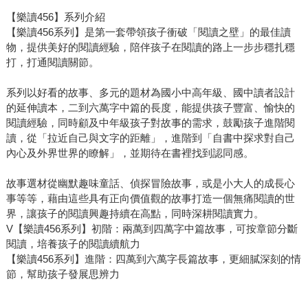
【樂讀456】系列介紹
【樂讀456系列】是第一套帶領孩子衝破「閱讀之壁」的最佳讀
物，提供美好的閱讀經驗，陪伴孩子在閱讀的路上一步步穩扎穩
打，打通閱讀關節。
系列以好看的故事、多元的題材為國小中高年級、國中讀者設計
的延伸讀本，二到六萬字中篇的長度，能提供孩子豐富、愉快的
閱讀經驗，同時顧及中年級孩子對故事的需求，鼓勵孩子進階閱
讀，從「拉近自己與文字的距離」，進階到「自書中探求對自己
內心及外界世界的瞭解」，並期待在書裡找到認同感。
故事選材從幽默趣味童話、偵探冒險故事，或是小大人的成長心
事等等，藉由這些具有正向價值觀的故事打造一個無痛閱讀的世
界，讓孩子的閱讀興趣持續在高點，同時深耕閱讀實力。
V【樂讀456系列】初階：兩萬到四萬字中篇故事，可按章節分斷
閱讀，培養孩子的閱讀續航力
【樂讀456系列】進階：四萬到六萬字長篇故事，更細膩深刻的情
節，幫助孩子發展思辨力