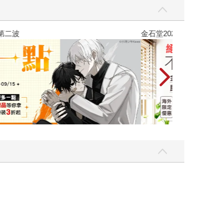
吃一點〉第二波
金石堂2026海