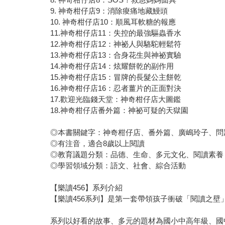
9. 神奇柑仔店9：消除痠痛地藏鰻頭
10. 神奇柑仔店10：順風耳軟糖的報應
11.神奇柑仔店11：失控的最強驅蟲香水
12.神奇柑仔店12：神祕人與駱駝輕鬆符
13.神奇柑仔店13：合身花生與神祕實驗
14.神奇柑仔店14：炫耀餅乾的副作用
15.神奇柑仔店15：冒牌的長髮公主餅乾
16.神奇柑仔店16：忍者薑片的正面對決
17.歡迎光臨錢天堂：神奇柑仔店大圖鑑
18.神奇柑仔店番外篇：神祕可疑的天獄園
◎本書關鍵字：神奇柑仔店、番外篇、廣嶋玲子、問
◎有注音，適合8歲以上閱讀
◎教育議題分類：品德、生命、多元文化、閱讀素養
◎學習領域分類：語文、社會、綜合活動
【樂讀456】系列介紹
【樂讀456系列】是第一套帶領孩子衝破「閱讀之
系列以好看的故事、多元的題材為國小中高年級、國