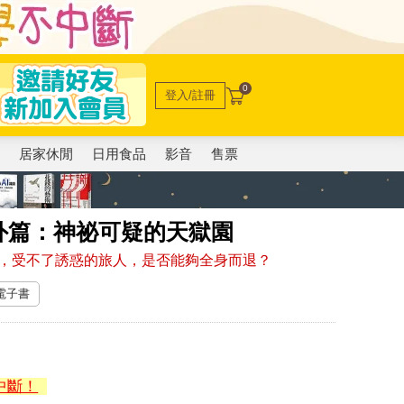
0
登入/註冊
電
居家休閒
日用食品
影音
售票
外篇：神祕可疑的天獄園
，受不了誘惑的旅人，是否能夠全身而退？
 電子書
中斷！