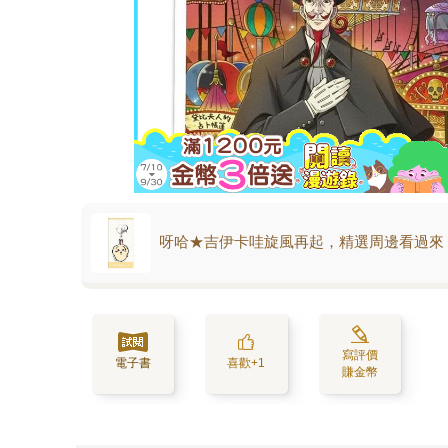
呀哈★吉伊卡哇旋風再起，精選周邊看過來
寫評價
電子書
喜歡+1
賺金幣