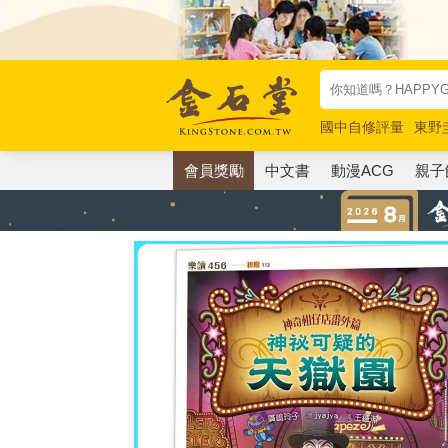
國中自修評量
東野
唯紅花綻放
奧德賽
會員獎勵
中文書
動漫ACG
親子