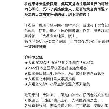
看起來像天堂般歡樂，但其實是通往暗黑世界的可疑
內心黑暗、受不了誘惑的旅人，是否能夠全身而退？
身為錢天堂忠實粉絲的你，絕不能錯過！
傅宓慧｜桃園市龍星國小圖推老師、彭遠芬｜教育部
彭冠綸｜館長小編／《療心圖書館》作者、澤爸魏瑋
蘇懿禎｜「火星童書地圖」版主、
媽咪老師Cindy＆次子胡弟｜正向教養講師&「胡弟
一致好評推薦
◎得獎記錄
★入選2023各大通路兒童文學類百大暢銷書
★2022日本全國學校圖書館協議會選書
★風靡臺日韓三地小學生、系列累積銷售逾百萬本
★入選臺北市圖好書大家讀推薦
★入選文化部中小學生讀物選介系列續集
歡迎來到「天獄園」，這是由神奇柑仔店老闆娘的勁
可以說是「此園只應天上有，人間能得幾次去」，
各種遊樂設施，無論是摩天輪、雲霄飛車、旋轉木馬