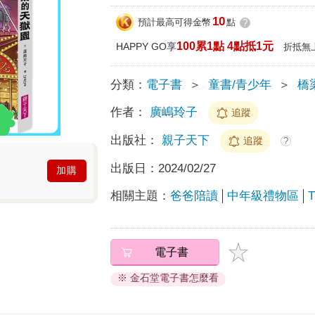
10
預計最高可得金幣
點
?
100累1點 4點抵1元
HAPPY GO享
折抵無
分類：
電子書
＞
童書/青少年
＞
橋
作者：
廣嶋玲子
追蹤
出版社：
親子天下
追蹤
?
出版日：
2024/02/27
加購
相關主題：
爸爸陪讀
中年級禮物區
電子書
※ 金石堂電子書怎麼看