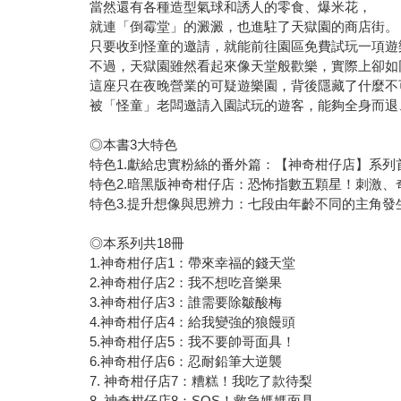
當然還有各種造型氣球和誘人的零食、爆米花，
就連「倒霉堂」的澱澱，也進駐了天獄園的商店街。
只要收到怪童的邀請，就能前往園區免費試玩一項遊
不過，天獄園雖然看起來像天堂般歡樂，實際上卻如
這座只在夜晚營業的可疑遊樂園，背後隱藏了什麼不
被「怪童」老闆邀請入園試玩的遊客，能夠全身而退
◎本書3大特色
特色1.獻給忠實粉絲的番外篇：【神奇柑仔店】系
特色2.暗黑版神奇柑仔店：恐怖指數五顆星！刺激
特色3.提升想像與思辨力：七段由年齡不同的主角
◎本系列共18冊
1.神奇柑仔店1：帶來幸福的錢天堂
2.神奇柑仔店2：我不想吃音樂果
3.神奇柑仔店3：誰需要除皺酸梅
4.神奇柑仔店4：給我變強的狼饅頭
5.神奇柑仔店5：我不要帥哥面具！
6.神奇柑仔店6：忍耐鉛筆大逆襲
7. 神奇柑仔店7：糟糕！我吃了款待梨
8. 神奇柑仔店8：SOS！救急媽媽面具