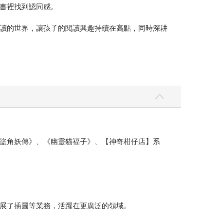
書裡找到認同感。
讀的世界，讓孩子的閱讀興趣持續在高點，同時深耕
盜角妖傳》、《幽靈貓福子》、【神奇柑仔店】系
拓展了插圖等業務，活躍在更廣泛的領域。