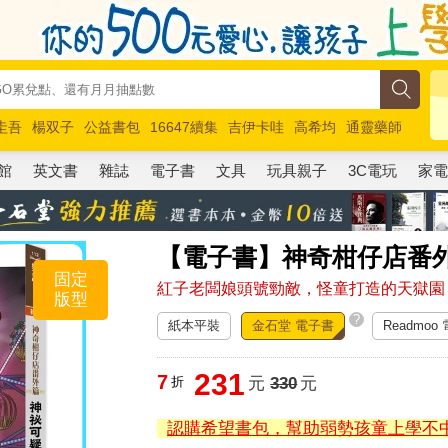
圭吾
楊双子
公益書包
16647續集
吉伊卡哇
高希均
通靈藥師
路邊攤新作
馬斯克
玩具總動員5
超慢跑
館
英文書
雜誌
電子書
文具
玩具親子
3C電玩
家
【電子書】神奇柑仔店番
固定
紅子老闆娘頭號勁敵，怪童打造的天獄園
版型
?
紙本平裝
金石堂 電子書
Readmoo
231
7
折
元
330
元
認購希望書包，幫助弱勢孩童上學不