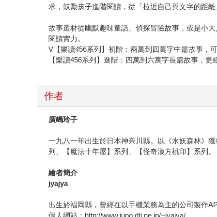
求，鼓勵孩子進階閱讀，從「拉近自己與文字的距離
故事選材從幽默趣味童話、偵探冒險故事，或是小大
閱讀實力。
V【樂讀456系列】初階：兩萬到四萬字中篇故事，
【樂讀456系列】進階：四萬到六萬字長篇故事，更
作者
廣嶋玲子
一九八一年出生於日本神奈川縣。以《水妖森林》獲
列、【魔法十年屋】系列、【怪奇漢方桃印】系列。
繪者簡介
jyajya
出生於福岡縣，曾經在以手機業務為主的公司製作A
個人網站：http://www.juno.dti.ne.jp/~jyajya/