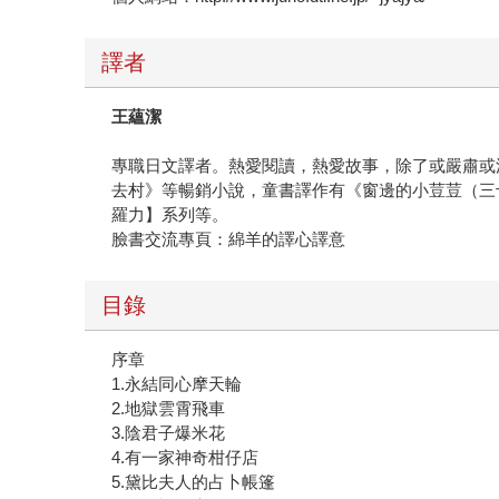
譯者
王蘊潔
專職日文譯者。熱愛閱讀，熱愛故事，除了或嚴肅或
去村》等暢銷小說，童書譯作有《窗邊的小荳荳（三
羅力】系列等。
臉書交流專頁：綿羊的譯心譯意
目錄
序章
1.永結同心摩天輪
2.地獄雲霄飛車
3.陰君子爆米花
4.有一家神奇柑仔店
5.黛比夫人的占卜帳篷