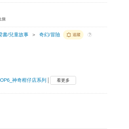
上限
梁書/兒童故事
＞
奇幻/冒險
追蹤
?
TOP6_神奇柑仔店系列
看更多