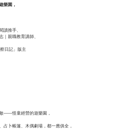
遊樂園，
閱讀推手、
志｜親職教育講師、
觀察日記」版主
敵——怪童經營的遊樂園，
、占卜帳篷、木偶劇場，都一應俱全，