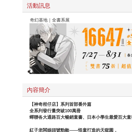
活動訊息
春光ｘ奇幻基地｜全書系展
內容簡介
【神奇柑仔店】系列首部番外篇
全系列發行量突破100萬冊
蟬聯各大通路百大暢銷童書、日本小學生最愛百大童
紅子老闆娘頭號勁敵——怪童打造的天獄園，