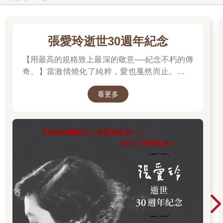
博人內心的不安越來越強烈，但也越想越生氣。
他非常清楚沒有準時交稿是自己有錯在先，也知道自己不交稿會
影響後續作業，造成編輯很大的困擾。
張愛玲逝世30週年紀念
「但是我也很忙，也有畫稿不順的時候。可惡，真希望可以順利
逃過他的魔爪，哪怕只有一次也好。」他忍不住這麼嘀咕。
【用最高的規格致上最深的敬意──紀念不朽的傳
「請問你是漫畫家梅田博人老師嗎？」有個聲音突然詢問。
奇。】當激情燒化了純粹，愛也戛然而止。透視
博人抬頭一看，發現是一個身穿紫紅色和服的女人，她的頭髮故
「張派愛情」的經典之作。
意染成白色，臉蛋卻很年輕，所以整個人顯得很奇怪。
看更多
但是看到對方滿面笑容，博人忍不住點了點頭說：
「對，我是梅田。」
「啊，真的是老師。我是你的粉絲，原本期待來這附近或許有機
會遇到你，沒想到真的遇到了。」
女人的語氣很開心，但她說話有一種特殊的腔調。
「你覺得會遇到我？」
「對，因為附近商店街的人經常提到你，說你每次快到截稿日就
會逃去很多家店，但十之八九都會被編輯逮到。你今天該不會也
在躲編輯吧？」
「呃……是啊，差不多吧。」
女人眼睛一亮，接著說：「哎喲！需不需要我助你一臂之力？」
「助我一臂之力？」