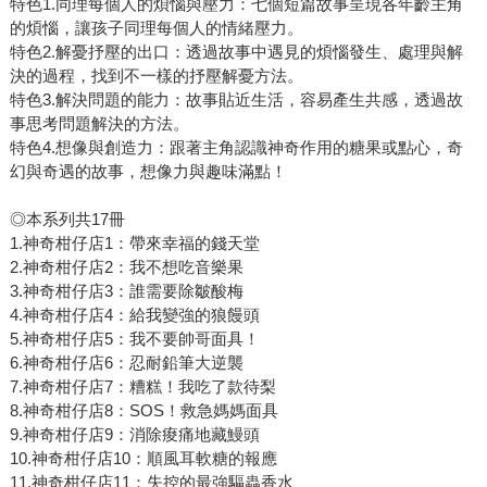
特色1.同理每個人的煩惱與壓力：七個短篇故事呈現各年齡主角
的煩惱，讓孩子同理每個人的情緒壓力。
特色2.解憂抒壓的出口：透過故事中遇見的煩惱發生、處理與解
決的過程，找到不一樣的抒壓解憂方法。
特色3.解決問題的能力：故事貼近生活，容易產生共感，透過故
事思考問題解決的方法。
特色4.想像與創造力：跟著主角認識神奇作用的糖果或點心，奇
幻與奇遇的故事，想像力與趣味滿點！
◎本系列共17冊
1.神奇柑仔店1：帶來幸福的錢天堂
2.神奇柑仔店2：我不想吃音樂果
3.神奇柑仔店3：誰需要除皺酸梅
4.神奇柑仔店4：給我變強的狼饅頭
5.神奇柑仔店5：我不要帥哥面具！
6.神奇柑仔店6：忍耐鉛筆大逆襲
7.神奇柑仔店7：糟糕！我吃了款待梨
8.神奇柑仔店8：SOS！救急媽媽面具
9.神奇柑仔店9：消除痠痛地藏鰻頭
10.神奇柑仔店10：順風耳軟糖的報應
11.神奇柑仔店11：失控的最強驅蟲香水