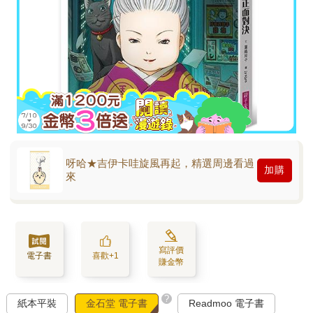
呀哈★吉伊卡哇旋風再起，精選周邊看過
加購
來
寫評價
電子書
喜歡+1
賺金幣
?
紙本平裝
金石堂 電子書
Readmoo 電子書