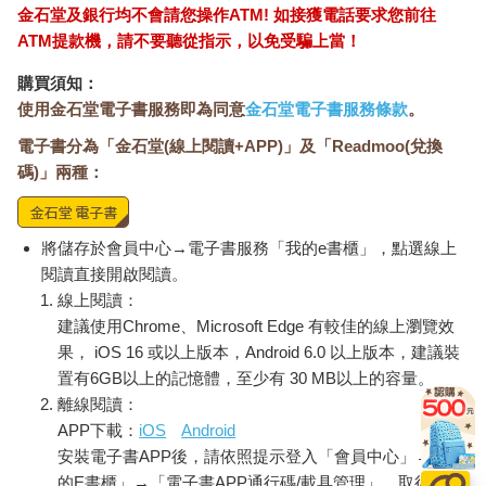
的能力。忍者的拿手絕活之一，就是能夠巧妙藏身、躲過追兵，
金石堂及銀行均不會請您操作ATM! 如接獲電話要求您前往
情況緊急時，甚至能夠飛簷走壁，從高樓逃走。如果是漫畫家想
ATM提款機，請不要聽從指示，以免受騙上當！
躲編輯，非常適合使用這款商品。」
女人的說明聽起來就像是童話故事。但是，博人完全沒有懷疑她
購買須知：
說的話。一看到「忍者薑片」他就知道，只要吃了這種薑片，真
使用金石堂電子書服務即為同意
金石堂電子書服務條款
。
的能夠具備這種能力。
電子書分為「金石堂(線上閱讀+APP)」及「Readmoo(兌換
博人盯著那包薑片心想：「就是它！這商品非常適合我，我無論
碼)」兩種：
如何我都要得到它！」
「多、多少錢？」
「這是我的一點心意，所以不收錢。來，請你收下。」
「謝、謝謝你！」博人伸出雙手，一把抓住了「忍者薑片」。
將儲存於會員中心→電子書服務「我的e書櫃」，點選線上
「這是我的！任何人都不能搶走！」
閱讀直接開啟閱讀。
博人高興得不得了，簡直快要飛上了天，以至於沒有聽到女人最
線上閱讀：
後說的話。當他回過神時，發現自己獨自站在馬路上。博人打量
建議使用Chrome、Microsoft Edge 有較佳的線上瀏覽效
四周，到處都沒有看到那個女人的身影。但是他的手上緊緊握著
果， iOS 16 或以上版本，Android 6.0 以上版本，建議裝
那包「忍者薑片」。
置有6GB以上的記憶體，至少有 30 MB以上的容量。
「太好了！」
離線閱讀：
博人決定要立刻吃看看。帶著孩子般興奮的心情，博人打開了
APP下載：
iOS
Android
「忍者薑片」的袋子。
安裝電子書APP後，請依照提示登入「會員中心」→「我
紙袋內裝滿了淡黃色像是水果乾的東西，切得薄薄的薑片裹了砂
的E書櫃」→「電子書APP通行碼/載具管理」，取得通行
糖，薑片的香氣撲鼻而來，他的口水都快流下來了。