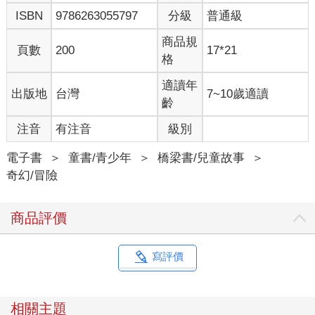
「喂？老師你好，我是指原，工作進度怎麼樣？《鯨頭鸛阿橋》
ISBN
9786263055797
分級
普通級
完成了嗎？今天我要拿到稿子……一定要拿到！」
指原主編的聲音很平靜，但他說話的語氣強而有力，甚至可以感
商品規
覺到他的殺氣。
頁數
200
17*21
格
「啊啊啊！」博人嚇得整個人差點跌倒。
慘了，慘了，指原主編的聲音聽起來超生氣。聽他的語氣，一定
適讀年
出版地
台灣
7~10歲適讀
會找上門來。不，他搞不好已經快到公寓附近了。啊啊！得趕快
齡
逃走才行。
博人抓起皮夾，不顧一切的衝出家門。
注音
有注音
級別
在所有責任編輯中，指原主編最令人害怕。他是創辦了很受歡迎
的《年輕人》雜誌的資深主編，如果漫畫的內容乏善可陳，他會
電子書
＞
童書/青少年
＞
橋梁書/兒童故事
＞
毫不留情的退稿，而且催稿催得最緊。
奇幻/冒險
他的綽號叫「獵犬指原」，無論漫畫家逃去哪裡，他都能夠找
到。據說他只要靈光一閃，就知道「那位老師一定會去這種地
商品評價
方」，準確的程度簡直達到了神人等級，博人之前好幾次躲去咖
啡店或是家庭餐廳，結果都被他找到了。
今天一定要躲去一個他絕對不會發現的地方。要去圖書館嗎？還
寫評價
是小巷子裡的網咖？或是乾脆去住商務飯店算了？
不不不，那種地方躲不過指原的火眼金睛，而且搞不好走在路
上，他就會突然從哪裡冒出來，笑著說：「博人老師，原來你在
相關主題
這裡！」