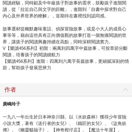
閱讀經驗，同時顧及中年級孩子對故事的需求，鼓勵孩子進階閱
讀，從「拉近自己與文字的距離」，進階到「自書中探求對自己
內心及外界世界的瞭解」，並期待在書裡找到認同感。
故事選材從幽默趣味童話、偵探冒險故事，或是小大人的成長心
事等等，藉由這些具有正向價值觀的故事打造一個無痛閱讀的世
界，讓孩子的閱讀興趣持續在高點，同時深耕閱讀實力。
V【樂讀456系列】初階：兩萬到四萬字中篇故事，可按章節分斷
閱讀，培養孩子的閱讀續航力
【樂讀456系列】進階：四萬到六萬字長篇故事，更細膩深刻的情
節，幫助孩子發展思辨力
作者
廣嶋玲子
一九八一年出生於日本神奈川縣。以《水妖森林》獲得少年冒險
小說大獎，著有《送行者的女兒》、《鐵匠的女兒》、《盜角妖
傳》、《幽靈貓福子》、【神奇柑仔店】、【魔法十年屋】、