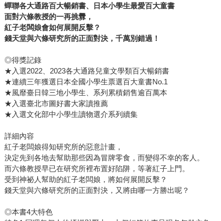
蟬聯各大通路百大暢銷書、日本小學生最愛百大童書
面對六條教授的一再挑釁，
紅子老闆娘會如何展開反擊？
錢天堂與六條研究所的正面對決，千萬別錯過！
◎得獎記錄
★入選2022、2023各大通路兒童文學類百大暢銷書
★連續三年獲選日本全國小學生票選百大童書No.1
★風靡臺日韓三地小學生、系列累積銷售逾百萬本
★入選臺北市圖好書大家讀推薦
★入選文化部中小學生讀物選介系列續集
詳細內容
紅子老闆娘得知研究所的惡意計畫，
決定先到各地去幫助那些因為冒牌零食，而變得不幸的客人。
而六條教授早已在研究所裡布置好陷阱，等著紅子上門。
受到神祕人幫助的紅子老闆娘，將如何展開反擊？
錢天堂與六條研究所的正面對決，又將由哪一方勝出呢？
◎本書4大特色