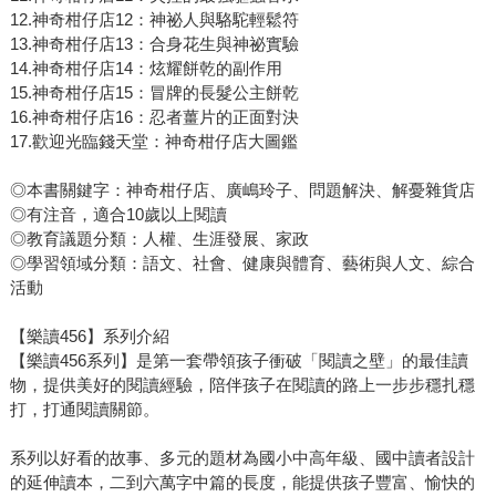
12.神奇柑仔店12：神祕人與駱駝輕鬆符
13.神奇柑仔店13：合身花生與神祕實驗
14.神奇柑仔店14：炫耀餅乾的副作用
15.神奇柑仔店15：冒牌的長髮公主餅乾
16.神奇柑仔店16：忍者薑片的正面對決
17.歡迎光臨錢天堂：神奇柑仔店大圖鑑
◎本書關鍵字：神奇柑仔店、廣嶋玲子、問題解決、解憂雜貨店
◎有注音，適合10歲以上閱讀
◎教育議題分類：人權、生涯發展、家政
◎學習領域分類：語文、社會、健康與體育、藝術與人文、綜合
活動
【樂讀456】系列介紹
【樂讀456系列】是第一套帶領孩子衝破「閱讀之壁」的最佳讀
物，提供美好的閱讀經驗，陪伴孩子在閱讀的路上一步步穩扎穩
打，打通閱讀關節。
系列以好看的故事、多元的題材為國小中高年級、國中讀者設計
的延伸讀本，二到六萬字中篇的長度，能提供孩子豐富、愉快的