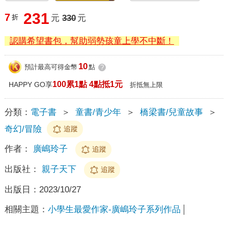
231
7
折
元
330
元
認購希望書包，幫助弱勢孩童上學不中斷！
10
預計最高可得金幣
點
?
100累1點 4點抵1元
HAPPY GO享
折抵無上限
分類：
電子書
＞
童書/青少年
＞
橋梁書/兒童故事
＞
奇幻/冒險
追蹤
作者：
廣嶋玲子
追蹤
出版社：
親子天下
追蹤
出版日：
2023/10/27
相關主題：
小學生最愛作家-廣嶋玲子系列作品