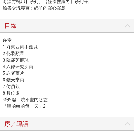
奇漢方桃印】系列、【怪傑佐羅力】系列等。
臉書交流專頁：綿羊的譯心譯意
目錄
序章
1 好東西到手雞塊
2 化妝蘋果
3 隱瞞芝麻球
4 六條研究所內……
5 忍者薑片
6 錢天堂內
7 仿仿錢
8 數位派
番外篇 燒不盡的惡意
「喵哈哈的每一天」2
序／導讀