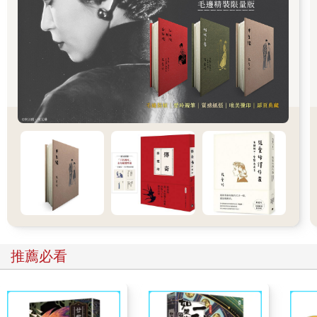
「既然編輯在追你，就代表你的稿子還沒完成吧？身為老師的粉
絲，真不忍心看你這樣被追著跑。不瞞你說，我開了一家名叫
『錢天堂』的柑仔店，本店的商品一定能幫老師的忙。」
女人說完，從手提包裡拿出一樣東西。
那是個用保鮮膜包起來的麵包。好像是吐司？表面烤成金黃色，
還撒上了砂糖。
「這是『幽靈吐司』，只要吃了這個，就可以像幽靈一樣，變得
神不知鬼不覺，別人當然也就不容易發現你。老師，你現在應該
需要這個吧？」
「你是說，可以變得像幽靈一樣？」
博人差一點笑出來。雖然這個笑話很好笑，但就連漫畫情節都不
至於這麼離譜。
不過博人決定死馬當活馬醫，只要有一線可能性，只要能夠幫助
自己擺脫眼前的困境，試一下也沒關係，更何況無視粉絲的禮物
也不太好。
「那我就不客氣嘍？」
推薦必看
「好，請你收下。」女人笑著把「幽靈吐司」遞了出去。
就在這時，旁邊伸出一隻白皙的手，用力抓住女人的手腕。
「啊？」
女人和漫畫家博人都大驚失色，轉頭看向旁邊。