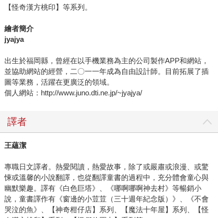
【怪奇漢方桃印】等系列。
繪者簡介
jyajya
出生於福岡縣，曾經在以手機業務為主的公司製作APP和網站，
並協助網站的經營，二〇一一年成為自由設計師。目前拓展了插
圖等業務，活躍在更廣泛的領域。
個人網站：http://www.juno.dti.ne.jp/~jyajya/
譯者
王蘊潔
專職日文譯者。熱愛閱讀，熱愛故事，除了或嚴肅或浪漫、或驚
悚或溫馨的小說翻譯，也從翻譯童書的過程中，充分體會童心與
幽默樂趣。譯有《白色巨塔》、《哪啊哪啊神去村》等暢銷小
說，童書譯作有《窗邊的小荳荳（三十週年紀念版）》、《不會
哭泣的魚》、【神奇柑仔店】系列、【魔法十年屋】系列、【怪