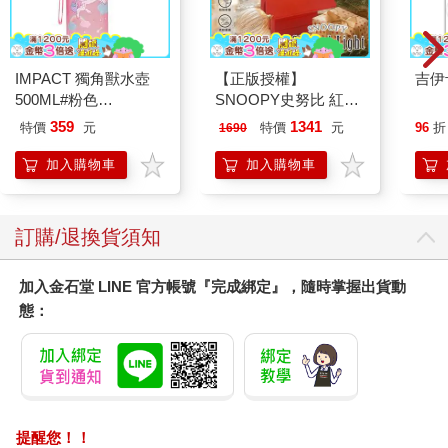
的『錢天堂』零食出現在市面上。」
「錢天堂？」
剛才那個女人好像也有提到這個名字，從眼前的情況來看，剛才
IMPACT 獨角獸水壺
【正版授權】
吉伊
那個人似乎是冒牌貨。其實只要看了就知道，雖然兩個女人的打
500ML#粉色
SNOOPY史努比 紅屋
扮一模一樣，但和眼前的這位相比，剛才逃走的那個女人感覺很
IM00B11PK
造型聲控燈 夜燈 氣氛
膚淺，即使說話的腔調類似，卻完全沒有氣勢。
359
1341
特價
元
特價
元
96
折
1690
燈
但是沒拿到「幽靈吐司」，還是讓博人感到有點遺憾，他很想吃
加入購物車
加入購物車
吃看那個零食。
女人似乎有讀心術，她對博人說：
「剛才讓你見笑了，那我就送上正牌『錢天堂』的商品表達歉
意。請問你有什麼願望？」
訂購/退換貨須知
博人聽到她甜美的呢喃，忍不住認真回答：
「不瞞你說，我是一位漫畫家，一天到晚都被編輯追著跑，所以
加入金石堂 LINE 官方帳號『完成綁定』，隨時掌握出貨動
我希望可以躲過編輯的魔爪。」
態：
「哎呀哎呀，看來你應該是很紅的漫畫家，那你要不要試試看這
款零食？」
女人從和服袖子中拿出一個小紙袋，黑色的袋子上頭，用白色粗
獷的字體寫著「忍者薑片」這幾個字。
女人出示紙袋的同時，小聲對他說：
「這款『忍者薑片』是很出色的商品，可以讓人具備古代忍者般
提醒您！！