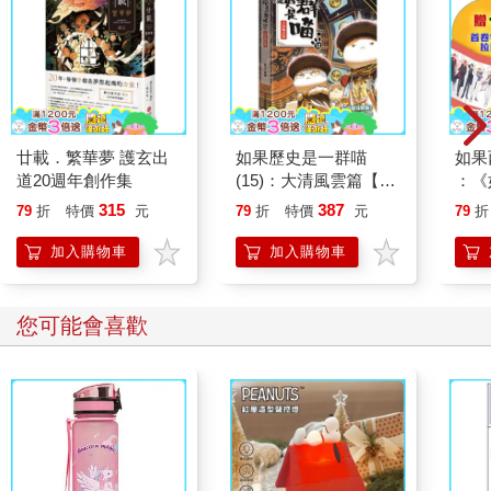
一個身材高大、體格豐腴的女人站在那裡。博人必須抬起頭才能
看到她的臉，而且她的裝扮，竟然和準備送他「幽靈吐司」的女
人幾乎相同。她也有一頭白雪般的頭髮，身上穿著古錢幣圖案的
紫紅色和服。
但是這個女人的頭髮不是染的，而且圓潤的年輕臉蛋看起來也很
自然。
她的紅色嘴脣露出令人毛骨悚然的笑容，用可怕的聲音說：
廿載．繁華夢 護玄出
如果歷史是一群喵
如果
「到此為止！」
道20週年創作集
(15)：大清風雲篇【萌
：《
「啊！」
貓漫畫學歷史】
喵》
315
387
79
折
特價
元
79
折
特價
元
79
折
「你竟然還模仿紅子我的打扮，但是我不能任由你們假冒『錢天
【首
堂』的名義，到處亂發冒牌商品。你去告訴那個教授，你們欠的
加入購物車
加入購物車
債，近日我會請他加倍償還。」
她說完這句話，就放開了女人的手。那個女人臉色蒼白，一溜煙
就逃得不見蹤影，簡直就像是死裡逃生。
您可能會喜歡
沒拿到「幽靈吐司」的博人看得目瞪口呆，完全搞不清楚狀況。
這到底是怎麼回事？
旁邊這位高大的女人慢條斯理的轉過頭，雖然她臉上帶著笑容，
卻笑得令人心裡發毛。
「如果讓這種角色出現在漫畫中，一定會很有趣。」
博人腦海閃過這個念頭的時候，女人開口向他道歉：
「很抱歉，但是我無論如何都必須阻止這件事，絕對不能讓冒牌