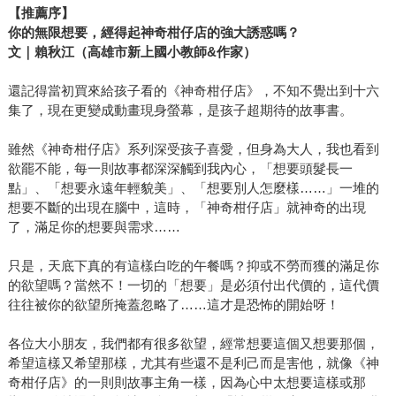
【推薦序】
你的無限想要，經得起神奇柑仔店的強大誘惑嗎？
文｜賴秋江（高雄市新上國小教師&作家）
還記得當初買來給孩子看的《神奇柑仔店》，不知不覺出到十六
集了，現在更變成動畫現身螢幕，是孩子超期待的故事書。
雖然《神奇柑仔店》系列深受孩子喜愛，但身為大人，我也看到
欲罷不能，每一則故事都深深觸到我內心，「想要頭髮長一
點」、「想要永遠年輕貌美」、「想要別人怎麼樣……」一堆的
想要不斷的出現在腦中，這時，「神奇柑仔店」就神奇的出現
了，滿足你的想要與需求……
只是，天底下真的有這樣白吃的午餐嗎？抑或不勞而獲的滿足你
的欲望嗎？當然不！一切的「想要」是必須付出代價的，這代價
往往被你的欲望所掩蓋忽略了……這才是恐怖的開始呀！
各位大小朋友，我們都有很多欲望，經常想要這個又想要那個，
希望這樣又希望那樣，尤其有些還不是利己而是害他，就像《神
奇柑仔店》的一則則故事主角一樣，因為心中太想要這樣或那