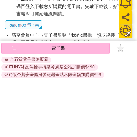
博人拿了一片放進嘴裡，「忍者薑片」好吃得不得了，強烈的刺
碼再登入下載您所購買的電子書。完成下載後，點選任一
激讓舌頭都快麻木了，接著感受到砂糖的甜味，最後散發出薑片
書籍即可開始離線閱讀。
的香氣，簡直妙不可言。
再吃一片，再來一片，博人忍不住一片接一片，轉眼之間就把一
整袋都吃完了。
請至會員中心→電子書服務「我的e書櫃」領取複製『兌換
「啊，吃完了……」他有點失望，接著突然回過了神。
碼』至電子書服務商Readmoo進行兌換。
「對了，我正在逃避指原主編的追趕。」站在馬路中間簡直就像
電子書
退換貨須知：
在等對方發現自己，必須趕快找地方躲起來。
※ 金石堂電子書怎麼看
博人急忙邁步準備離開。就在這時，他大吃一驚，因為他看到另
因版權保護，您在金石堂所購買的電子書僅能以金石堂專屬
一家出版社的井坂編輯迎面走來。他可能也是要去向博人催稿，
※ FUNY冰晶渦輪手持製冷風扇全站加購價$490
的閱讀軟體開啟閱讀，無法以其他閱讀器或直接下載檔案。
從井坂匆忙的腳步中，可以感受到他內心的憤怒和煩躁。
依據「消費者保護法」第19條及行政院消費者保護處公告之
※ Q版企鵝安全隨身警報器全站不限金額加購價$99
「慘了。」博人當然還沒有完成要交的稿子，現在絕對不能和井
「通訊交易解除權合理例外情事適用準則」，非以有形媒介
坂見面，也不想見面，更不想被他看到。
提供之數位內容或一經提供即為完成之線上服務，經消費者
沒想到馬路兩旁都是住商大樓，根本沒有地方可以躲。
事先同意始提供。（如：電子書、電子雜誌、下載版軟體、
「嗚哇……」博人發出絕望的呻吟，但仍然垂死掙扎，躲到旁邊
虛擬商品…等），
不受「網購服務需提供七日鑑賞期」的限
的郵筒旁。
制
。為維護您的權益，建議您先使用「試閱」功能後再付款
只不過井坂應該一眼就可以看到他，他膽戰心驚的做好了心理準
購買。
備，隨時會聽到井坂說：「咦？老師，你在這裡幹什麼？」
沒想到……
井坂竟然從博人面前走了過去。