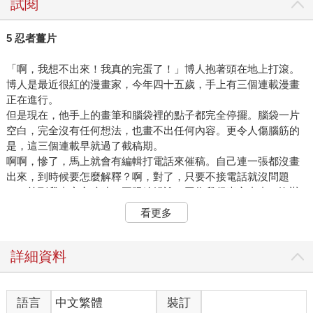
試閱
5 忍者薑片
「啊，我想不出來！我真的完蛋了！」博人抱著頭在地上打滾。
博人是最近很紅的漫畫家，今年四十五歲，手上有三個連載漫畫
正在進行。
但是現在，他手上的畫筆和腦袋裡的點子都完全停擺。腦袋一片
空白，完全沒有任何想法，也畫不出任何內容。更令人傷腦筋的
是，這三個連載早就過了截稿期。
啊啊，慘了，馬上就會有編輯打電話來催稿。自己連一張都沒畫
出來，到時候要怎麼解釋？啊，對了，只要不接電話就沒問題
了。等到我畫完交稿時，再跟編輯說，因為我很專心畫畫，沒辦
法接電話。
看更多
當他想到這個藉口的同時，電話就「鈴鈴鈴鈴」的響了起來。博
人渾身冒出冷汗，電話鈴聲一響，他就知道是編輯打來的。
「啊，會是哪一個編輯呢？希望不是最可怕的大牌出版社主編—
詳細資料
指原。」
當他在內心祈禱時，電話自動轉接到答錄機，他聽到了指原主編
的聲音。
語言
中文繁體
裝訂