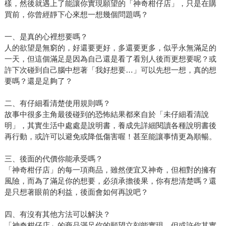
樣，然後就遇上了能讓你實現願望的「神奇柑仔店」，只是在購
買前，你曾經靜下心來想一想幾個問題嗎？
一、是真的心裡想要嗎？
人的欲望是無窮的，好還要更好，多還要更多，似乎永無滿足的
一天，但這個滿足是因為自己還是看了看別人後而更想要呢？或
許下次碰到自己腦中想著「我好想要…」可以先想一想，真的想
要嗎？還是足夠了？
二、有仔細看清楚使用規則嗎？
故事中很多主角最後碰到的恐怖結果都來自於「未仔細看清說
明」，其實生活中處處是說明書，養成先詳細閱讀各種說明書後
再行動，或許可以避免或降低傷害喔！甚至能讓事情更為順暢。
三、後面的代價你能承受嗎？
「神奇柑仔店」的每一項商品，雖然便宜又神奇，但相對的擁有
風險，而為了滿足你的想要，必須承擔後果，你有想清楚嗎？還
是只想著眼前的利益，後面會如何再說吧？
四、有沒有其他方法可以解決？
「神奇柑仔店」的商品滿足你的願望立刻能實現，但或許你其實