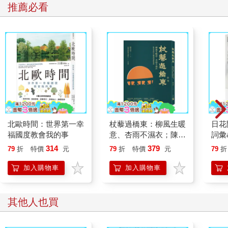
推薦必看
北歐時間：世界第一幸
杖藜過橋東：柳風生暖
日花
福國度教會我的事
意、杏雨不濕衣；陳亮
詞彙
恭談以心轉境的適齡漫
314
379
79
折
特價
元
79
折
特價
元
79
折
想
加入購物車
加入購物車
其他人也買