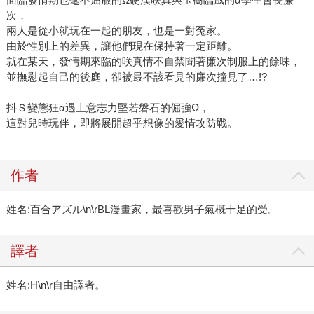
次，
兩人是從小就玩在一起的朋友，也是一對冤家。
由於性別上的差異，讓他們現在保持著一定距離。
就在某天，發情期來臨的咲真情不自禁聞著廉次制服上的餘味，
並撫慰起自己的後庭，卻被最不該看見的廉次撞見了…!?
抖Ｓ變態狂α遇上意志力堅若磐石的倔強Ω，
這對兒時玩伴，即將展開超乎想像的愛情攻防戰。
作者
姓名:百合アズル\n\rBL漫畫家，最喜歡男子氣概十足的受。
譯者
姓名:H\n\r自由譯者。