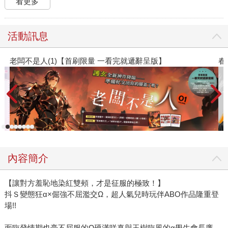
看更多
活動訊息
版】
春光ｘ奇幻基地｜全書系展
內容簡介
【讓對方羞恥地染紅雙頰，才是征服的極致！】
抖Ｓ變態狂α×倔強不屈濫交Ω，超人氣兒時玩伴ABO作品隆重登
場!!
面臨發情期也毫不屈服的Ω硬漢咲真與玉樹臨風的α學生會長廉