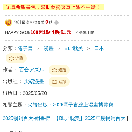
認購希望書包，幫助弱勢孩童上學不中斷！
0
預計最高可得金幣
點
?
100累1點 4點抵1元
HAPPY GO享
折抵無上限
分類：
電子書
＞
漫畫
＞
BL /耽美
＞
日本
追蹤
作者：
百合アズル
追蹤
出版社：
尖端漫畫
追蹤
出版日：
2025/05/20
相關主題：
尖端出版：2026電子書線上漫畫博覽會
2025暢銷百大-網書榜
【BL／耽美】2025年度暢銷百大