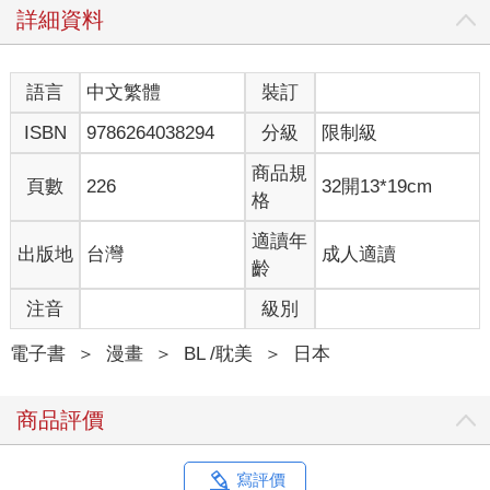
詳細資料
語言
中文繁體
裝訂
ISBN
9786264038294
分級
限制級
商品規
頁數
226
32開13*19cm
格
適讀年
出版地
台灣
成人適讀
齡
注音
級別
電子書
＞
漫畫
＞
BL /耽美
＞
日本
商品評價
寫評價