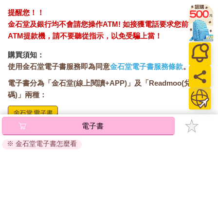
提醒您！！
金石堂及銀行均不會請您操作ATM! 如接獲電話要求您前往
ATM提款機，請不要聽從指示，以免受騙上當！
購買須知：
使用金石堂電子書服務即為同意
金石堂電子書服務條款
。
電子書分為「金石堂(線上閱讀+APP)」及「Readmoo(兌換
碼)」兩種：
電子書
將儲存於會員中心→電子書服務「我的e書櫃」，點選線上
閱讀直接開啟閱讀。
※ 金石堂電子書怎麼看
線上閱讀：
建議使用Chrome、Microsoft Edge 有較佳的線上瀏覽效
果， iOS 16 或以上版本，Android 6.0 以上版本，建議裝
置有6GB以上的記憶體，至少有 30 MB以上的容量。
離線閱讀：
APP下載：
iOS
Android