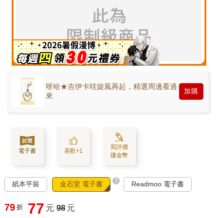
呀哈★吉伊卡哇旋風再起，精選周邊看過
加購
來
寫評價
電子書
喜歡+1
賺金幣
?
紙本平裝
金石堂 電子書
Readmoo 電子書
77
79
折
元
98
元