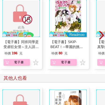
Readmoo
【電子書】同班同學是
【電子書】SKIP‧
【電
受虐狂女僕～主人請教
BEAT！─華麗的挑戰─
真摯
人家色情的侍奉～(全)
（38）
員帶
196
80
特價
元
特價
元
特價
～(第
電子書
電子書
其他人也看