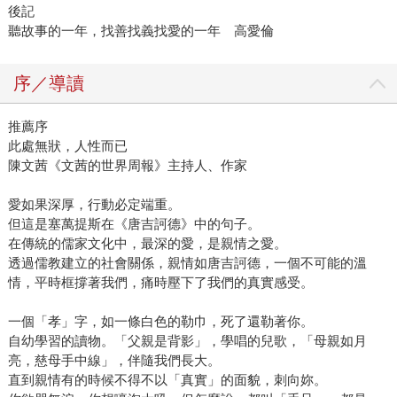
後記
聽故事的一年，找善找義找愛的一年 高愛倫
序／導讀
推薦序
此處無狀，人性而已
陳文茜《文茜的世界周報》主持人、作家
愛如果深厚，行動必定端重。
但這是塞萬提斯在《唐吉訶德》中的句子。
在傳統的儒家文化中，最深的愛，是親情之愛。
透過儒教建立的社會關係，親情如唐吉訶德，一個不可能的溫
情，平時框撐著我們，痛時壓下了我們的真實感受。
一個「孝」字，如一條白色的勒巾，死了還勒著你。
自幼學習的讀物。「父親是背影」，學唱的兒歌，「母親如月
亮，慈母手中線」，伴隨我們長大。
直到親情有的時候不得不以「真實」的面貌，刺向妳。