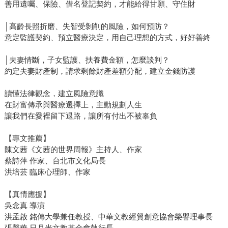
善用遺囑、保險、借名登記契約，才能給得甘願、守住財
│高齡長照折磨、失智受剝削的風險，如何預防？
意定監護契約、預立醫療決定，用自己理想的方式，好好善終
│夫妻情斷，子女監護、扶養費金額，怎麼談判？
約定夫妻財產制，請求剩餘財產差額分配，建立金錢防護
讀懂法律觀念，建立風險意識
在財富傳承與醫療選擇上，主動規劃人生
讓我們在愛裡留下退路，讓所有付出不被辜負
【專文推薦】
陳文茜《文茜的世界周報》主持人、作家
蔡詩萍 作家、台北市文化局長
洪培芸 臨床心理師、作家
【真情應援】
吳念真 導演
洪孟啟 銘傳大學兼任教授、中華文教經貿創意協會榮譽理事長
張聲華 日月光文教基金會執行長