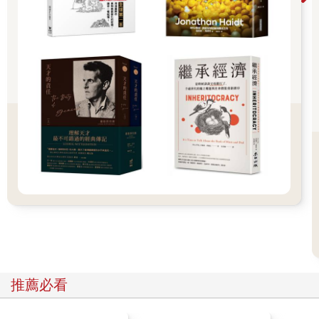
如果一個人的遺產由無狀之人繼承，誰願意這樣所託非人？誰甘
心用遺愛換來遺害？
如果親你愛你疼你卻偏偏因為不是「法定繼承人」，以致該得到
遺澤的對象，卻成為苦無資格的人，這樣的遺憾能不提早預防
嗎？
相信以上都不是一個被繼承人甘願的結局。
那麼，「善選對象留遺愛」「擺脫無狀避遺害」之重要，豈能不
提前準備或防備？
富翁們有專業律師團隊處理龐大產業的信託與分配，但他們的標
準，並不是萬家燈火的標準。他們動輒百億身家，動輒數千萬遺
產稅，讓跟著新聞學知識的老百姓陷入迷思……。
你屬於大富？中富？還是小康？一般家庭夠瞭解自己的財富處境
嗎？我們必須先釐清完整的財務狀態，才能對遺產稅、遺產分
配，安置不同安全設定的適當選擇。
親情風險，不像衛星雲圖預測颱風那麼準確，從自立自主到貧病
交迫，除了是命運使然，更多的可能是人為因素。因為不親不
愛，因為有貪有奪，傳承的美德美意，讓所有的捨得，轉念為如
推薦必看
履薄冰的三思後行，我們在不想被不公平對待時，能不能也反思
如何約束自己不生妄念？