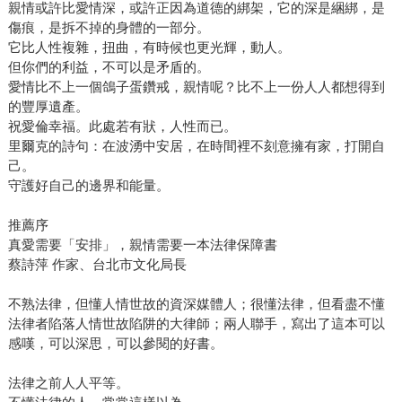
親情或許比愛情深，或許正因為道德的綁架，它的深是綑綁，是
傷痕，是拆不掉的身體的一部分。
它比人性複雜，扭曲，有時候也更光輝，動人。
但你們的利益，不可以是矛盾的。
愛情比不上一個鴿子蛋鑽戒，親情呢？比不上一份人人都想得到
的豐厚遺產。
祝愛倫幸福。此處若有狀，人性而已。
里爾克的詩句：在波湧中安居，在時間裡不刻意擁有家，打開自
己。
守護好自己的邊界和能量。
推薦序
真愛需要「安排」，親情需要一本法律保障書
蔡詩萍 作家、台北市文化局長
不熟法律，但懂人情世故的資深媒體人；很懂法律，但看盡不懂
法律者陷落人情世故陷阱的大律師；兩人聯手，寫出了這本可以
感嘆，可以深思，可以參閱的好書。
法律之前人人平等。