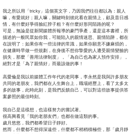
我之所以用「tricky」這個英文字，乃因我們往往都以為：親人
嘛，有愛就好；親人嘛，關鍵時刻彼此看在親情上，顧及昔日感
情，有什麼好爭得臉紅脖子粗？有什麼好形同陌路的呢？
可是，無論是從新聞媒體所報導的豪門爭產，還是這本書裡，所
描述的一般民眾如你我，可能陷入的親情迷思、親情陷阱，都在
在說明了：如果你有一些法律的常識，如果你願意不嫌麻煩的，
在健康時早做一些規劃，在身後不想你摯愛的人遭受親情變臉的
損失，那麼「善用法律制度」，「為自己也為家人預作安排」，
絕對才是「為了親情好」而最該做的事！
高愛倫是我以前媒體工作年代的老同事，李永然是我與許多朋友
共同的老朋友，我們都在人生舞台上，職場經歷上，看了太多太
多的故事，此時此刻，是我們反饋自己，可以對這些故事提供答
案參照的最佳時刻。
我自己是這樣想，也這樣努力的嘗試著。
很高興看見「我的老朋友們」也都在做這類的事。
歲月悠悠，我們都希望日子靜好。
然而，什麼都不想得深遠些，什麼都不稍稍積極些，那「歲月靜