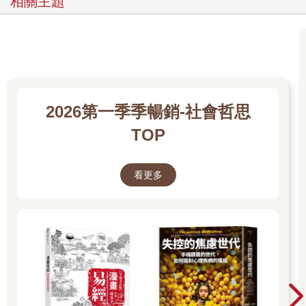
相關主題
外重要。這本書期待完成的社會責任，就是「協助或糾正個案當
事人迷途知返與及時停損」。
我明白李律師的顧忌，特別又特別的強調：李律師，不要擔心你
的專業知識會反駁到故事情節，這不是形成對立，這是對不懂法
律者必要的醍醐灌頂。
這本書的責任編輯何靜芬已編我第三本書，她很靈巧的理解每一
篇文章的用意，並對李律師提出建議：「先簡答一般人對法律邏
2026第一季季暢銷-社會哲思
輯不通的真實問題」，「再詳答一般人應該具備的法律知識」，
立刻點通我和李律師在同一個故事裡相互映照的默契。
TOP
我一生歌頌婚姻倫理，更崇仰家庭倫理，我也相信善良的人多想
想自己安危，跟這兩項倫理並沒有矛盾與牴觸。
引述《西遊記》第二回：「你這潑猴，十分無狀！師父傳你道
看更多
法，如何不學，卻與師父頂嘴？」
此處無狀，意旨放肆無禮，傲慢粗魯。
更甚二例，《漢書．卷四八．賈誼傳》：「自傷為傅無狀，常哭
泣。」
《漢武故事》：「今繼母無狀，手殺其父，則下手之日，母恩絕
矣。」
此處無狀，意旨不肖、非善。
是以，以「無狀」形容的事物態勢與人物態度，多為負面評價。