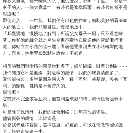
你欲哭無淚，你想嚎淘大吼，但怎麼說，都叫「手足」，都是一
家子的人。一個大寶蓋宀，有時候是遮擋風雨，有時候何嘗不是
壓迫呢？
即使走入二十一世紀，我們仍有出色的作家，如此美好的看著家
人的離去，「我們只能目送。慢慢地放手。」
「我慢慢地、慢慢地了解到，所謂父女母子一場，只不過意味
著，你和他的緣分就是今生今世不斷地在目送他的背影漸行漸
遠。你站立在小路的這一端，看著他逐漸消失在小路轉彎的地
方，而且，他用背影默默告訴你：不必追。」
相反的我們對愛情的態度銳利多了，婚前協議，財產分別制⋯⋯
我們知道它不是血緣，對這樣的感情，我們的腦袋清醒多了。
愛情能持久：多半是因為兩人有一種「互利」的基礎。沒有「互
利」的關係，愛情是不會持久的。
親情呢？
它或許不完全依靠互利，但當利益來敲門時，親情也會脆弱不
堪。
可是除了親情外，我們的社會網絡，別無其他的依靠。
儘管撕裂的親情，比比皆是。
於是我們選擇盲目，選擇逃避。好運的，可以在儒教帝國保護
下，好好走完這一生。