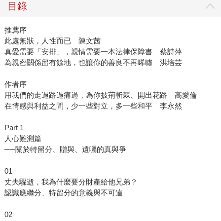
目錄
推薦序
此處無狀，人性而已 陳文茜
真愛需要「安排」，親情需要一本法律保障書 蔡詩萍
為親密關係留有餘地，也讓你的善良不再唏噓 洪培芸
作者序
用我們的走過路過痛過，為你披荊斬棘、開出花路 高愛倫
在情感與利益之間，少一些對立，多一些和平 李永然
Part 1
人心難測篇
──關於特留分、贈與、遺囑的真與爭
01
丈夫驟逝，我為什麼要分財產給他兄弟？
認識應繼分、特留分的意義與不可違
02