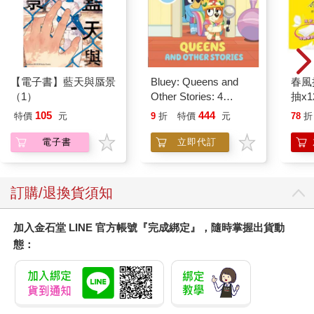
理的影響，甚少談及夫妻間的財產安排或往生後遺產的規劃，甚
至將「預立遺囑」視為不吉利，加以避諱。這樣的觀念導致女性
在婚姻關係中常處於弱勢地位，也讓不少手足間在繼承問題上爭
吵不休，造成親情關係難以修復的裂痕。
而隨著時代變遷，即便在兩性地位已漸趨平等，「預立遺囑」的
【電子書】藍天與蜃景
Bluey: Queens and
春風
觀念逐漸為大眾所接受之今日，關於家庭間的糾紛仍未因此減
（1）
Other Stories: 4
抽x1
少，反而因為離婚率不斷升高，單身族、頂客族越來越多，使得
Stories in 1 Book.
家庭法律問題變得更加複雜難解。
105
444
特價
元
9
折
特價
元
78
折
Hooray!
我在承辦家事案件的過程中，觀察到許多爭議的產生，除了親族
電子書
立即代訂
間的感情不睦外，很多時候是因為民眾對相關的法律知識所知太
少，甚至不知道該如何尋求專業的協助。
出於這樣的觀察，我一直希望能以律師的專業與經驗，讓更多人
理解並善用法律，使民眾在事前即建立起基本的法律觀念與風險
訂購/退換貨須知
意識，進而減少紛爭的發生，並避免無謂的訴訟。
我與這本書的另一位作者高愛倫女士多年未見，蒙共同友人王美
加入金石堂 LINE 官方帳號『完成綁定』，隨時掌握出貨動
娜女士協助，因而重逢。當高愛倫女士向我提起共同撰寫一本結
態：
合家庭故事與法律解析的書籍時，我喜出望外。我們倆有一致的
目標，就是希望透過文字能讓更多人瞭解相關的「實用」法律，
這本書於焉誕生。
本書精選二十多個真實故實，由高愛倫女士以其細膩、深刻的筆
觸，描繪出一則則家庭間的情感糾葛與現實難題。內容涵蓋夫妻