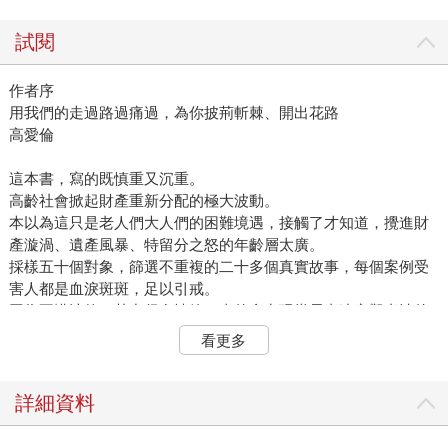
試閱
作者序
用我們的走過路過痛過，為你披荊斬棘、開出花路
高愛倫
這本書，寫的既慎重又沉重。
高齡社會掀起財產重新分配的極大波動。
本以為這只是老人們大人們的困難境遇，接觸了才知道，攪進財
產漩渦、遺產風暴、特留分之怒的年齡層太廣。
採樣五十個對象，篩選不重複的二十多個真實故事，每個案例受
害人都是血淚斑斑，足以引戒。
因為不懂法律，其中很多情節，真的會出現當局者迷旁觀者清的
荒謬，過程裡，有時我會忍不住脫口而出：你腦袋壞了嗎？
看更多
為了保護當事人的寧靜，背景盡量柔焦模糊，透過他們的遭遇，
讓法律知識淺薄的人們，及早知道自己是否陷入相同的危機？能
有多少機會修復損傷？
詳細資料
我是一個不懂法律的人，要寫一本跟法律有關的書，的確有點自