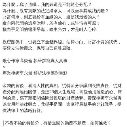
為什麼，寫了遺囑，我的錢還是不能隨心分配？
為什麼，沒有貢獻的法定繼承人，可以坐享其成我的錢？
財富傳承，到底要給有血緣的人，還是我最愛的人？
縱向兩代間的遺產贈與，若有偏心，或許情有可原；
橫向手足間的繼承爭奪，暗中角力，才是叫人心碎。
親密關係中，也要立下金錢界線。法律小白、財富小資的我們，
要建立法律觀念、保護自己遠離風險。
暖心作家高愛倫 執筆撰寫真人真事
×
專業律師李永然 解析法律應對重點
金錢的背後，看清人性的真相。從特留分爭議到長照責任、從財
產分配到離婚賠償，走進23個人生現場，高愛倫用溫暖的心、犀
利的筆，寫下親密關係間最難堪的財產搶奪。資深律師李永然再
以實用的法律觀念，救援手足間、家庭裡最棘手的金錢戰爭，提
供法律上的清晰解答。
│不得不給的特留分，有借無回的動產不動產，如何挽救？