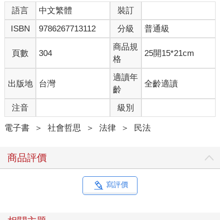
不量力，所以我只選擇個人擅長的部分，透過傾聽、同理心，以
語言
中文繁體
裝訂
帶入感的敘事方式，簡述與陳述事件，幫助讀者從故事裡看到自
ISBN
9786267713112
分級
普通級
己可能也正在經歷的事。
我真心覺得，這是我為人喉舌的一次機會，並試著讓一些人間真
商品規
相在形成新聞事件、法律糾紛之前，還能來得及獲得拆雷避險的
頁數
304
25開15*21cm
格
警覺。
至於我不擅長的部分，當然是交給專業。
適讀年
出版地
台灣
全齡適讀
這本書的另一位作者—李永然律師，是我任職報社時的法律顧
齡
問，在法律層面，我是無知一方，他是有智之師，我們合著此書
目的相同：要為受苦的家事案例當事人找到可行依據。
注音
級別
我相信很多市井小民都迫切需要法律進修。藉由文字，李律師對
電子書
＞
社會哲思
＞
法律
＞
民法
個案當事人，進行補救援救搶救的專業指導，為受困者開闢解惑
解套解鎖路徑。
商品評價
著手寫作之後，我感覺到李律師有些為難，因為很多當事人的法
律認知過度薄弱，單篇案例裡難免出現矛盾跟不合邏輯的行為情
節，他都不好意思修改……。
寫評價
我敬覆李律師：這些尋常人家照事實陳述的故事，就是需要請李
律師在增述中直接指出錯誤。所有案例，不都是因為無知才掉進
錯誤的陷阱？這些無知（都是根據事實），讓律師的解析顯得格