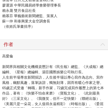
廖運源 中華民國易經學會榮譽理事長
賴永晟 雙月食品社長
賴慕芬 華巍藝術新聞總監、策展人
蘇一仲 和泰興業大金空調會長
（依姓氏筆畫排序）
作者
高愛倫
新聞界與相關文化機構資歷計有《民生報》總監、《大成報》總
編輯、《星報》總編輯、湯臣國際娛樂公司執行長。
人生前半場專攻新聞採訪，人生後半場以專心寫作為志向。寫作
風格，幽默風趣，落筆詼諧，獨無刻薄，因而有暖心作家之譽。
65歲正式受邀「轉職」新手作家，72歲完成寫作履歷上的第七本
作品，著有：《快樂不怕命來磨》（寶瓶文化）、《此刻最美
好》（三采文化）、《我微笑，但不一定快樂》（聯經出版）、
《美麗只是一朵花，女人值得永遠精彩》（時報出版）、《委屈