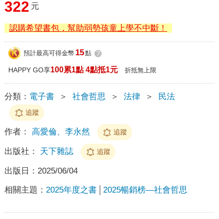
322
元
認購希望書包，幫助弱勢孩童上學不中斷！
15
預計最高可得金幣
點
?
100累1點 4點抵1元
HAPPY GO享
折抵無上限
分類：
電子書
＞
社會哲思
＞
法律
＞
民法
追蹤
作者：
高愛倫、李永然
追蹤
出版社：
天下雜誌
追蹤
出版日：
2025/06/04
相關主題：
2025年度之書
2025暢銷榜—社會哲思