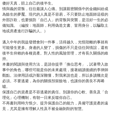
傻好天真，賠上自己的後半生。
情與義的背叛，往往最讓人心痛。別讓親密關係中的金錢糾紛成
為餘生的夢魘。現代的人真是不容易，不只要防止地面師這樣的
外部詐欺，也要慎防「自己人」的背叛與突襲，是活好一生的必
備知識。（編按：地面師，利用偽造文書、冒用身分，以騙取土
地或房產進行詐騙的人。）
邁入中年的我益發體會到一件事，活得越久，光怪陸離的事就有
可能發生更多。身邊的人變了，損傷的不只是信任與情誼，還有
後半生仰賴的各種資產。對人性的風險管理，才有長久關係的維
持。
本書的閱讀與使用方法，是請你提早「換位思考」，試著帶入故
事中的角色，哪些可能是你的未來處境，接著細讀後續的李律師
觀點。法律用語或許艱深難懂，對我來說也是，所以多讀幾次是
必須。不要逃避，為你的關係預留餘地，也讓你的善良不再唏
噓。
保護自己的資產是不容逃避的責任。別讓你的心軟、善良及「合
理化」心理機制，有朝一日來反噬你自己。
不再書到用時方恨少。提升保護自己的能力，具備守護資產的遠
見，尤其是擁有理解人性及不被金融剝削的智慧。