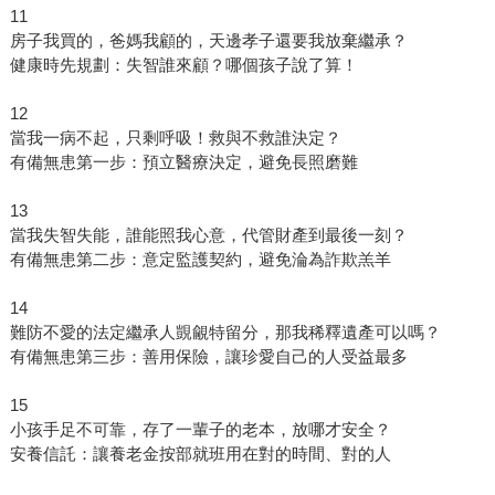
11
房子我買的，爸媽我顧的，天邊孝子還要我放棄繼承？
健康時先規劃：失智誰來顧？哪個孩子說了算！
12
當我一病不起，只剩呼吸！救與不救誰決定？
有備無患第一步：預立醫療決定，避免長照磨難
13
當我失智失能，誰能照我心意，代管財產到最後一刻？
有備無患第二步：意定監護契約，避免淪為詐欺羔羊
14
難防不愛的法定繼承人覬覦特留分，那我稀釋遺產可以嗎？
有備無患第三步：善用保險，讓珍愛自己的人受益最多
15
小孩手足不可靠，存了一輩子的老本，放哪才安全？
安養信託：讓養老金按部就班用在對的時間、對的人