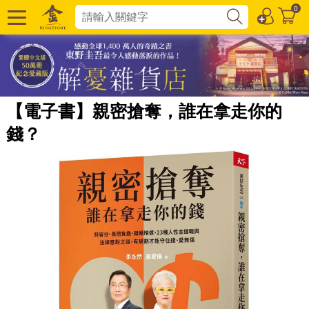
0
【電子書】親密搶奪，誰在拿走你的
錢？