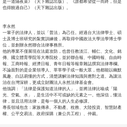
是一道隔夜菜》（天下雜誌出版）、《誰都希望從一而終，但是
也得饒過自己》（天下雜誌出版）。
李永然
一輩子的法律人，並以「普法」為己任。經過台大法律學士、碩
士及博士班研究的紮實訓練後，再取得中國政法大學法學博士學
位，並創辦永然聯合法律事務所。
他的專業不僅展現在法庭攻防，也曾任教淡江、輔仁、文化、銘
傳、國立體育學院等大專院校，並於聯合報、中國時報、自由時
報、工商時報、經濟日報、青年日報等報章雜誌撰寫法律專欄。
不論面對的是企業領導人、莘莘學子或一般大眾，他都能以幽默
風趣、白話易懂的方式，清楚講解法律知識與應對之道。為讓法
治在台灣深耕，更成立財團法人永然法律基金會。
他強調：「法律是保護知道法律的人」，並將法律比喻成「陽
光、空氣、水」，是生活中不可或缺的元素之一。他深信，懂法
律，並且活用法律，是每一個人的人生必修課。
專長領域包含：家族傳承、不動產、稅務、大陸投資、智慧財產
權、公平交易法、政府採購（兼公共工程）、仲裁。