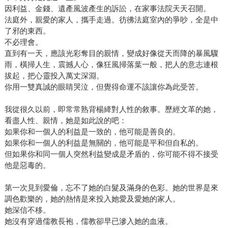
因利益、金錢、遺產風波產生的訴訟，在家事法院天天召開。
法庭外，親愛的家人，攜手走過。彷彿法庭室內的爭吵，全是中
了邪的東西。
不必理會。
直到有一天，應該光彩奪目的親情，變成好像從天而降的暴風驟
雨，橫掃人生，震撼人心，像狂風掃落葉一般，把人的意志連根
拔起，把心靈投入萬丈深淵。
你用一雙真誠的眼睛哭泣，但覺得命運不該讓你為此受苦。
我從很久以前，即常常熟背楊絳對人性的敘事。歷經文革的她，
看盡人性、親情，她是如此說的吧：
如果你和一個人的利益是一致的，他可能是善良的。
如果你和一個人的利益是無關的，他可能是平和但自私的。
但如果你和同一個人突然利益變成是矛盾的，你可能不得不接受
他是惡毒的。
第一次見到愛倫，忘不了她的白髮及滿身的色彩。她的世界是來
調色歡樂的，她的熱情是來投入她愛及愛她的家人。
她深信不移。
她沒有穿過儒教長袍，儒教卻早已滲入她的血液。