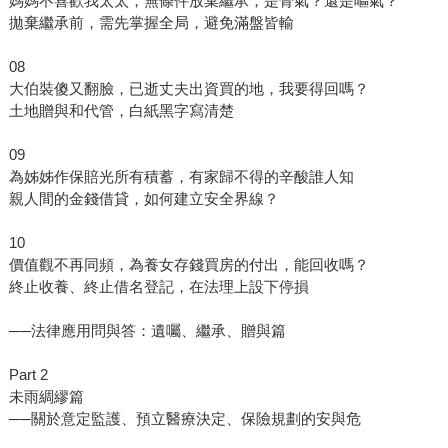
媽媽不喜歡我太太，無條件放棄繼承，是骨氣？還是嘔氣？
拋棄繼承前，需先掌握全局，避免滿盤皆輸
08
大伯裝傻又翻臉，已逝丈夫出資買的地，我要得回嗎？
土地贈與和代管，白紙黑字寫清楚
09
為姊姊作保賠光所有積蓄，有家歸不得的辛酸誰人知
親人間的金錢借貸，如何建立安全界線？
10
價值觀不再同頻，為養女存錢買房的付出，能回收嗎？
終止收養、終止借名登記，在法理上設下停損
──法律應用問與答：遺囑、繼承、贈與篇
Part 2
未雨綢繆篇
──關於意定監護、預立醫療決定、保險規劃的安與危