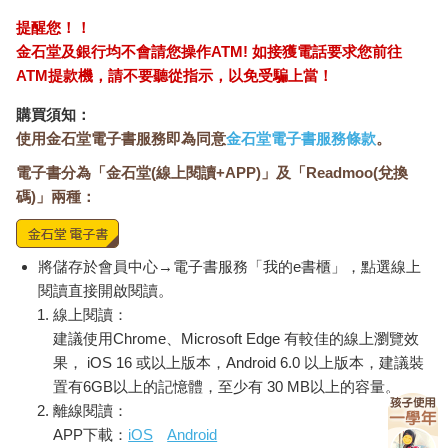
關係中的衝突與背叛、親子關係間的矛盾與疏離、手足間因繼承
提醒您！！
所產生的爭執，以及許多家庭長者所面臨的晚年照護與財產安排
金石堂及銀行均不會請您操作ATM! 如接獲電話要求您前往
問題。而我則從律師的法律實務經驗及法律規定的角度，針對每
ATM提款機，請不要聽從指示，以免受騙上當！
則故事所涉及的法律爭議進行解析，介紹相關的法律規定與實務
見解，並提出相對應的解決對策，藉此協助讀者在面臨相似情境
購買須知：
時，都能知道如何應對，而不致徬徨，甚至不要佈錯局、走錯
使用金石堂電子書服務即為同意
金石堂電子書服務條款
。
路。
電子書分為「金石堂(線上閱讀+APP)」及「Readmoo(兌換
我始終認為家庭中的法律糾紛，雖然多半牽涉「情感」與「利
益」的糾葛，但透過妥善周延的事前規劃，是可以有效降低，甚
碼)」兩種：
至避免的。尤其台灣當前的離婚率高居不下，且已步入「超高齡
社會」，如何善用現有的法律制度，包括約定夫妻財產制、借名
登記、人壽保險安排、預立遺囑及預定醫療決定、安養信託、意
將儲存於會員中心→電子書服務「我的e書櫃」，點選線上
定監護等，為自己與家人預作安排，是每個人都該正視的課題。
閱讀直接開啟閱讀。
希望本書能為讀者建構關於家庭糾紛的基本法律知識，並幫助讀
線上閱讀：
者在步入每個人生階段前，都能做出更有智慧的安排，讓親人間
建議使用Chrome、Microsoft Edge 有較佳的線上瀏覽效
少一些對立，多一些和平，使我們的社會更加溫暖與和諧。
果， iOS 16 或以上版本，Android 6.0 以上版本，建議裝
最後，誠摯感謝高愛倫女士的邀約及天下雜誌的出版，使我能在
置有6GB以上的記憶體，至少有 30 MB以上的容量。
「普法」的道路上，更往前邁步。
離線閱讀：
APP下載：
iOS
Android
01