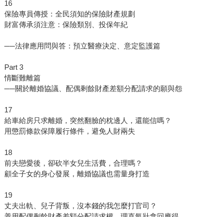
16
保險專員傳授：全民須知的保險財產規劃
財富傳承須注意：保險類別、投保年紀
──法律應用問與答：預立醫療決定、意定監護篇
Part 3
情斷難離篇
──關於離婚協議、配偶剩餘財產差額分配請求的願與怨
17
給車給房只求離婚，突然翻臉的枕邊人，還能信嗎？
用懲罰條款保障履行條件，避免人財兩失
18
前夫戀愛後，卻砍半女兒生活費，合理嗎？
顧全子女的身心發展，離婚協議也需量身打造
19
丈夫出軌、兒子背叛，沒本錢的我怎麼打官司？
善用配偶剩餘財產差額分配請求權，理直氣壯拿回應得