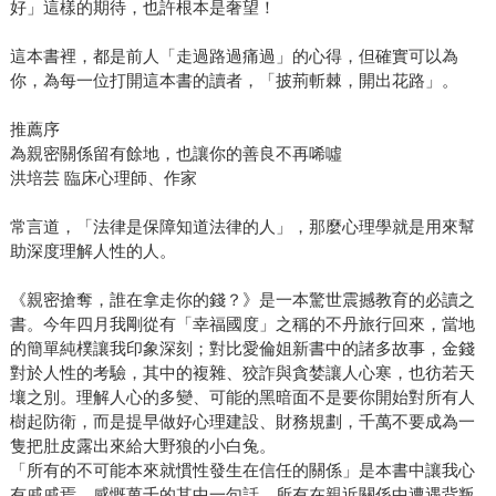
好」這樣的期待，也許根本是奢望！
這本書裡，都是前人「走過路過痛過」的心得，但確實可以為
你，為每一位打開這本書的讀者，「披荊斬棘，開出花路」。
推薦序
為親密關係留有餘地，也讓你的善良不再唏噓
洪培芸 臨床心理師、作家
常言道，「法律是保障知道法律的人」，那麼心理學就是用來幫
助深度理解人性的人。
《親密搶奪，誰在拿走你的錢？》是一本驚世震撼教育的必讀之
書。今年四月我剛從有「幸福國度」之稱的不丹旅行回來，當地
的簡單純樸讓我印象深刻；對比愛倫姐新書中的諸多故事，金錢
對於人性的考驗，其中的複雜、狡詐與貪婪讓人心寒，也彷若天
壤之別。理解人心的多變、可能的黑暗面不是要你開始對所有人
樹起防衛，而是提早做好心理建設、財務規劃，千萬不要成為一
隻把肚皮露出來給大野狼的小白兔。
「所有的不可能本來就慣性發生在信任的關係」是本書中讓我心
有戚戚焉、感慨萬千的其中一句話。所有在親近關係中遭遇背叛