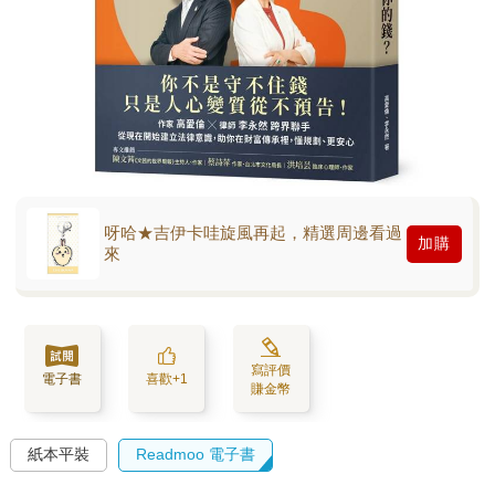
呀哈★吉伊卡哇旋風再起，精選周邊看過
加購
來
寫評價
電子書
喜歡+1
賺金幣
紙本平裝
Readmoo 電子書