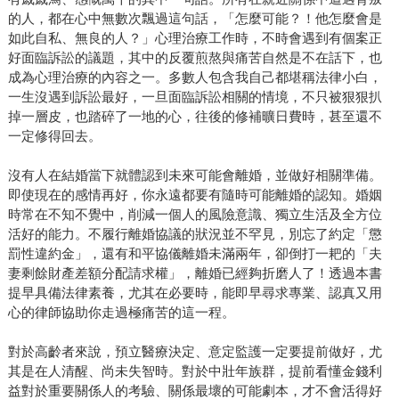
的人，都在心中無數次飄過這句話，「怎麼可能？！他怎麼會是
如此自私、無良的人？」心理治療工作時，不時會遇到有個案正
好面臨訴訟的議題，其中的反覆煎熬與痛苦自然是不在話下，也
成為心理治療的內容之一。多數人包含我自己都堪稱法律小白，
一生沒遇到訴訟最好，一旦面臨訴訟相關的情境，不只被狠狠扒
掉一層皮，也踏碎了一地的心，往後的修補曠日費時，甚至還不
一定修得回去。
沒有人在結婚當下就體認到未來可能會離婚，並做好相關準備。
即使現在的感情再好，你永遠都要有隨時可能離婚的認知。婚姻
時常在不知不覺中，削減一個人的風險意識、獨立生活及全方位
活好的能力。不履行離婚協議的狀況並不罕見，別忘了約定「懲
罰性違約金」，還有和平協儀離婚未滿兩年，卻倒打一耙的「夫
妻剩餘財產差額分配請求權」，離婚已經夠折磨人了！透過本書
提早具備法律素養，尤其在必要時，能即早尋求專業、認真又用
心的律師協助你走過極痛苦的這一程。
對於高齡者來說，預立醫療決定、意定監護一定要提前做好，尤
其是在人清醒、尚未失智時。對於中壯年族群，提前看懂金錢利
益對於重要關係人的考驗、關係最壞的可能劇本，才不會活得好