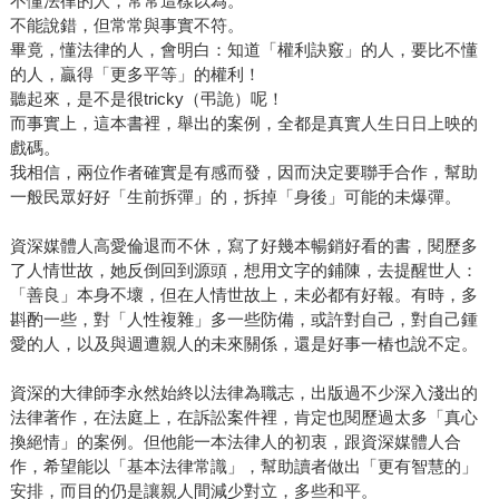
不懂法律的人，常常這樣以為。
不能說錯，但常常與事實不符。
畢竟，懂法律的人，會明白：知道「權利訣竅」的人，要比不懂
的人，贏得「更多平等」的權利！
聽起來，是不是很tricky（弔詭）呢！
而事實上，這本書裡，舉出的案例，全都是真實人生日日上映的
戲碼。
我相信，兩位作者確實是有感而發，因而決定要聯手合作，幫助
一般民眾好好「生前拆彈」的，拆掉「身後」可能的未爆彈。
資深媒體人高愛倫退而不休，寫了好幾本暢銷好看的書，閱歷多
了人情世故，她反倒回到源頭，想用文字的鋪陳，去提醒世人：
「善良」本身不壞，但在人情世故上，未必都有好報。有時，多
斟酌一些，對「人性複雜」多一些防備，或許對自己，對自己鍾
愛的人，以及與週遭親人的未來關係，還是好事一樁也說不定。
資深的大律師李永然始終以法律為職志，出版過不少深入淺出的
法律著作，在法庭上，在訴訟案件裡，肯定也閱歷過太多「真心
換絕情」的案例。但他能一本法律人的初衷，跟資深媒體人合
作，希望能以「基本法律常識」，幫助讀者做出「更有智慧的」
安排，而目的仍是讓親人間減少對立，多些和平。