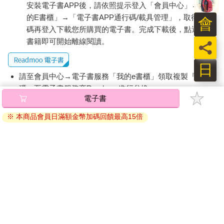
安裝電子書APP後，請依照提示登入「會員中心」→「我
丈夫驟逝，我為什麼要分財產給他兄弟？
認識應繼分、特留分的意義與不可違
的E書櫃」→「電子書APP通行碼/載具管理」，取得通行
碼再登入下載您所購買的電子書。完成下載後，點選任一
玉兔年，小滿夫妻回台灣度假的第一天，健壯先生高燒不退，院
書籍即可開始離線閱讀。
員
方顧慮有帶原傳染性疾病的可能，急診後就立刻安排住院；四十
八小時之後，小滿失去了她的丈夫，不是染疫，不是急梗，院方
日
與醫生的病情說明，夾帶很多專有名詞，小滿悲痛欲絕。
請至會員中心→電子書服務「我的e書櫃」領取複製『兌換
難以節哀，仍得順變。
碼』至電子書服務商Readmoo進行兌換。
小滿夫妻遠離台灣十多年，突然回到台灣、突然病逝、突然手足
電子書
乍現、突然瞬間多出好幾個順位繼承人……。就算有遺囑，只因
退換貨須知：
生故者沒有子嗣，受法令保障的特留分仍將侵犯小滿的庫房，何
※ 本商品會員日滿額金幣加碼回饋最高15倍
因版權保護，您在金石堂所購買的電子書僅能以金石堂專屬
況還沒有遺囑，夫婿手足的法定繼承是比特留分比例更高的應繼
的閱讀軟體開啟閱讀，無法以其他閱讀器或直接下載檔案。
分。
依據「消費者保護法」第19條及行政院消費者保護處公告之
美國朋友聽聞台灣的特留分強制法，大驚失色，認為這簡直是硬
「通訊交易解除權合理例外情事適用準則」，非以有形媒介
搶豪奪的強盜行為，再聽說家事法庭極多特留分官司纏訟，很直
提供之數位內容或一經提供即為完成之線上服務，經消費者
覺的批判：兄弟姊妹不願意把遺產給你，你該羞愧問自己做了什
事先同意始提供。（如：電子書、電子雜誌、下載版軟體、
麼，怎麼還好意思去搶人家的一生辛苦？
虛擬商品…等），
不受「網購服務需提供七日鑑賞期」的限
夫家手足的慰問，夾雜一些財務試探，小滿不正面回答，更不正
制
。為維護您的權益，建議您先使用「試閱」功能後再付款
面衝突，委婉的說事發突然，她需要整理連自己都不清楚的各項
購買。
細目。