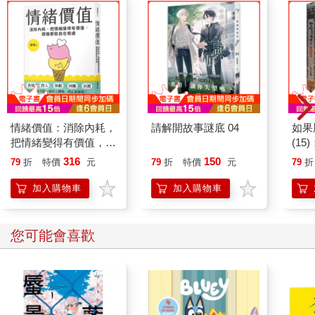
這本書之初，是為呼籲「預立遺囑」、「瞭解特留分」、「借重
信託與保險來保障自己財產」而寫，但是婚姻的戰爭，也件件令
人稱奇，於是將前任現任的婚姻關係也納入書中；其實，所有問
題追根結底都跟金錢有關，相形之下，我們主題沒有走偏，而是
走寬了。
現在不管你遭遇什麼狀況，這本書都感同身受的提醒你：
明明是你自己的錢，為什麼你卻沒有支配權？
情緒價值：消除內耗，
請解開故事謎底 04
如果
你自己的錢，又為什麼會被迫成為別人的錢？
把情緒變得有價值，跟
(1
誰都能自在相處
貓漫
316
150
79
折
特價
元
79
折
特價
元
79
折
作者序
加入購物車
加入購物車
在情感與利益之間，少一些對立，多一些和平
李永然
您可能會喜歡
在我四十餘年的律師執業生涯裡，處理過各式各樣與家庭有關的
法律紛爭，從企業大老闆的百億遺產風波，到尋常百姓家中剪不
斷、理還亂的婚姻與繼承問題。不論身分地位如何，當婚姻、親
情關係牽涉到金錢與法律時，其複雜程度往往出乎想像。
過去台灣社會家庭關係較為單純，多數人深受傳統習俗、親情倫