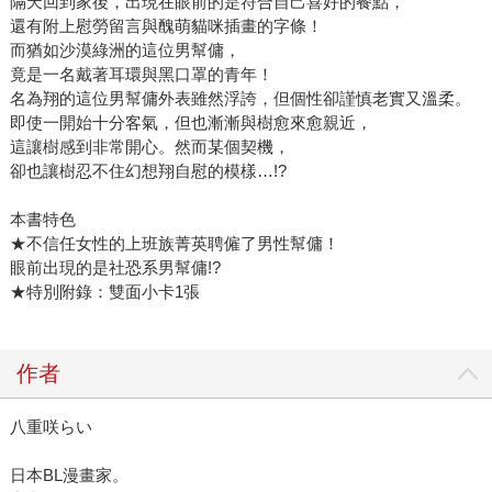
隔天回到家後，出現在眼前的是符合自己喜好的餐點，
還有附上慰勞留言與醜萌貓咪插畫的字條！
而猶如沙漠綠洲的這位男幫傭，
竟是一名戴著耳環與黑口罩的青年！
名為翔的這位男幫傭外表雖然浮誇，但個性卻謹慎老實又溫柔。
即使一開始十分客氣，但也漸漸與樹愈來愈親近，
這讓樹感到非常開心。然而某個契機，
卻也讓樹忍不住幻想翔自慰的模樣…!?
本書特色
★不信任女性的上班族菁英聘僱了男性幫傭！
眼前出現的是社恐系男幫傭!?
★特別附錄：雙面小卡1張
作者
八重咲らい
日本BL漫畫家。