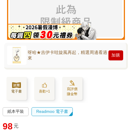
呀哈★吉伊卡哇旋風再起，精選周邊看過
加購
來
寫評價
電子書
喜歡+1
賺金幣
紙本平裝
Readmoo 電子書
98
元