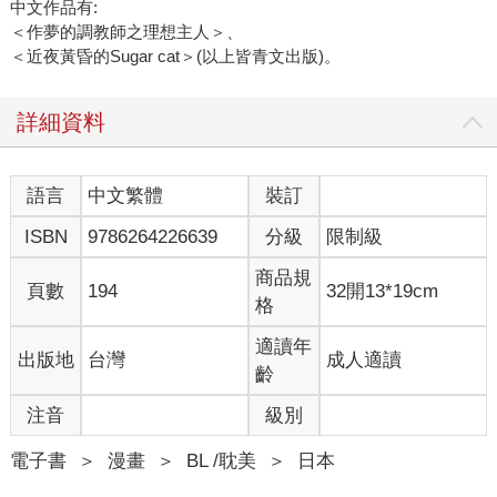
中文作品有:
＜作夢的調教師之理想主人＞、
＜近夜黃昏的Sugar cat＞(以上皆青文出版)。
詳細資料
語言
中文繁體
裝訂
ISBN
9786264226639
分級
限制級
商品規
頁數
194
32開13*19cm
格
適讀年
出版地
台灣
成人適讀
齡
注音
級別
電子書
＞
漫畫
＞
BL /耽美
＞
日本