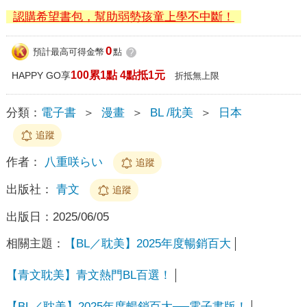
認購希望書包，幫助弱勢孩童上學不中斷！
0
預計最高可得金幣
點
?
100累1點 4點抵1元
HAPPY GO享
折抵無上限
分類：
電子書
＞
漫畫
＞
BL /耽美
＞
日本
追蹤
作者：
八重咲らい
追蹤
出版社：
青文
追蹤
出版日：
2025/06/05
相關主題：
【BL／耽美】2025年度暢銷百大
【青文耽美】青文熱門BL百選！
【BL／耽美】2025年度暢銷百大──電子書版！