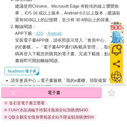
建議使用Chrome、Microsoft Edge 有較佳的線上瀏覽效
果， iOS 16 或以上版本，Android 6.0 以上版本，建議裝
置有6GB以上的記憶體，至少有 30 MB以上的容量。
離線閱讀：
APP下載：
iOS
Android
安裝電子書APP後，請依照提示登入「會員中心」→「我
的E書櫃」→「電子書APP通行碼/載具管理」，取得通行
碼再登入下載您所購買的電子書。完成下載後，點選任一
書籍即可開始離線閱讀。
請至會員中心→電子書服務「我的e書櫃」領取複製『兌換
碼』至電子書服務商Readmoo進行兌換。
電子書
退換貨須知：
※ 金石堂電子書怎麼看
因版權保護，您在金石堂所購買的電子書僅能以金石堂專屬
※ FUNY冰晶渦輪手持製冷風扇全站加購價$490
的閱讀軟體開啟閱讀，無法以其他閱讀器或直接下載檔案。
依據「消費者保護法」第19條及行政院消費者保護處公告之
※ Q版企鵝安全隨身警報器全站不限金額加購價$99
「通訊交易解除權合理例外情事適用準則」，非以有形媒介