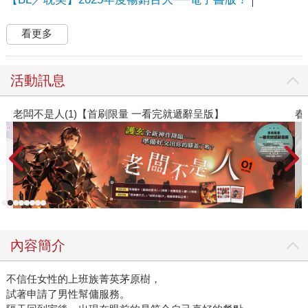
看更多
活動訊息
遞辭呈版】
春光ｘ奇幻基地｜全書系展
內容簡介
不信任女性的上班族菁英茅原樹，
試著申請了男性幫傭服務。