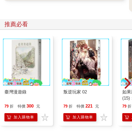
推薦必看
臺灣漫遊錄
叛逆玩家 02
如果
(1
貓漫
300
221
79
折
特價
元
79
折
特價
元
79
折
加入購物車
加入購物車