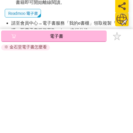
書籍即可開始離線閱讀。
請至會員中心→電子書服務「我的e書櫃」領取複製『兌換
碼』至電子書服務商Readmoo進行兌換。
電子書
退換貨須知：
※ 金石堂電子書怎麼看
因版權保護，您在金石堂所購買的電子書僅能以金石堂專屬
的閱讀軟體開啟閱讀，無法以其他閱讀器或直接下載檔案。
依據「消費者保護法」第19條及行政院消費者保護處公告之
「通訊交易解除權合理例外情事適用準則」，非以有形媒介
提供之數位內容或一經提供即為完成之線上服務，經消費者
事先同意始提供。（如：電子書、電子雜誌、下載版軟體、
虛擬商品…等），
不受「網購服務需提供七日鑑賞期」的限
制
。為維護您的權益，建議您先使用「試閱」功能後再付款
購買。