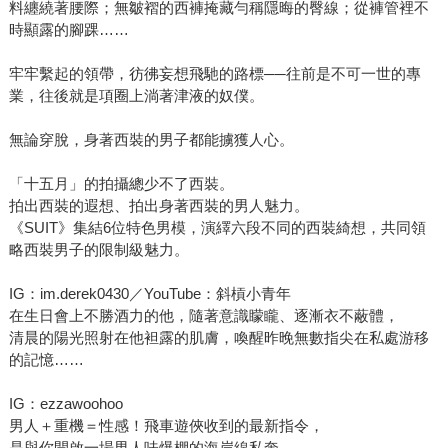
料纏繞著腰際；無皺褶的西褲掩藏勻稱隱晦的臀線；從褲管裡不
時顯露的腳踝……
牢牢繫起的領帶，彷彿妄想飛馳的路標──往前是不可一世的專
業，往後就是項圈上淌著津液的奴僕。
無論穿脫，身著西裝的男子都能擄獲人心。
「十五月」的拍攝總少不了西裝。
拍出西裝的遐想、拍出身著西裝的男人魅力。
《SUIT》集結6位特色男模，演繹六段不同的西裝綺想，共同領
略西裝男子的限制級魅力。
IG：im.derek0430／YouTube：斜槓小青年
在生日會上不勝酒力的他，隨著意識矇矓、逐漸衣不蔽體，
清晨的陽光照射在他袒露的肌膚，喚醒昨晚無數指尖在私處游移
的記憶……
IG：ezzawoohoo
男人＋重機＝性感！飛車遊俠收到的最新指令，
是與你開啟一場男人味爆棚的海岸線私奔。