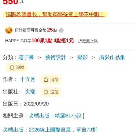
550
元
認購希望書包，幫助弱勢孩童上學不中斷！
25
預計最高可得金幣
點
?
100累1點 4點抵1元
HAPPY GO享
折抵無上限
分類：
電子書
＞
藝術設計
＞
攝影
＞
攝影作品集
追蹤
作者：
十五月
追蹤
出版社：
尖端
追蹤
出版日：
2022/09/20
相關主題：
尖端出版：精選BL小說
尖端出版：2026線上國際書展，單書79折