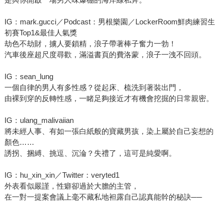
IG：mark.gucci／Podcast：男根樂園／LockerRoom鮮肉練習生
初賽Top1&最佳人氣獎
劫色不劫財，擄人要鎖精，浪子帶著棒子奮力一勃！
汽車後座超尺度尋歡，滿溢書頁的費洛蒙，浪子一洩不回頭。
IG：sean_lung
一個自律的男人有多性感？從起床、梳洗到著裝出門，
由裸到穿的反轉性感，一睹足夠接近才有機會挖掘的日常親密。
IG：ulang_malivaiian
將未經人事、有如一張白紙般的寶藏男孩，染上屬於自己妄想的
顏色……
誘拐、捆縛、挑逗、沉淪？失禮了，這可是純愛啊。
IG：hu_xin_xin／Twitter：veryted1
外表看似嚴謹，性癖卻過於大膽的主管，
在一對一提案會議上毫不藏私地袒露自己認真能幹的秘訣──