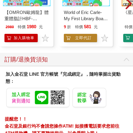
【OMRON歐姆龍】體
World of Eric Carle-
《星
重體脂計HBF-
My First Library Board
212W+送原價2980元
Book Block Set
1980
581
特價
元
9
折
特價
元
特價
2980
電動切菜調理機
221053
加入購物車
立即代訂
訂購/退換貨須知
加入金石堂 LINE 官方帳號『完成綁定』，隨時掌握出貨動
態：
提醒您！！
金石堂及銀行均不會請您操作ATM! 如接獲電話要求您前往