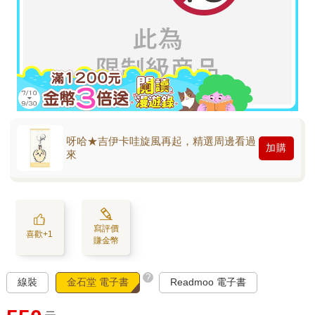
呀哈★吉伊卡哇旋風再起，精選周邊看過
加購
來
寫評價
喜歡+1
賺金幣
?
線裝
金石堂 電子書
Readmoo 電子書