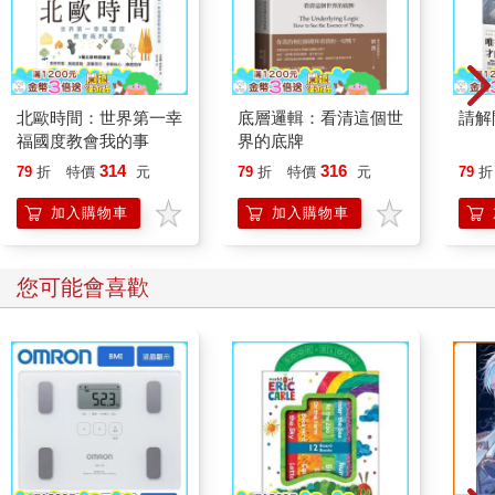
北歐時間：世界第一幸
底層邏輯：看清這個世
請解
福國度教會我的事
界的底牌
314
316
79
折
特價
元
79
折
特價
元
79
折
加入購物車
加入購物車
您可能會喜歡