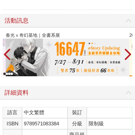
活動訊息
基地｜全書系展
2026金石堂暑
詳細資料
語言
中文繁體
裝訂
ISBN
9789571083384
分級
限制級
商品規