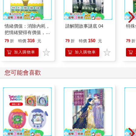
情緒價值：消除內耗，
請解開故事謎底 04
特殊傳
把情緒變得有價值，跟
誰都能自在相處
316
150
79
折
特價
元
79
折
特價
元
79
折
加入購物車
加入購物車
您可能會喜歡