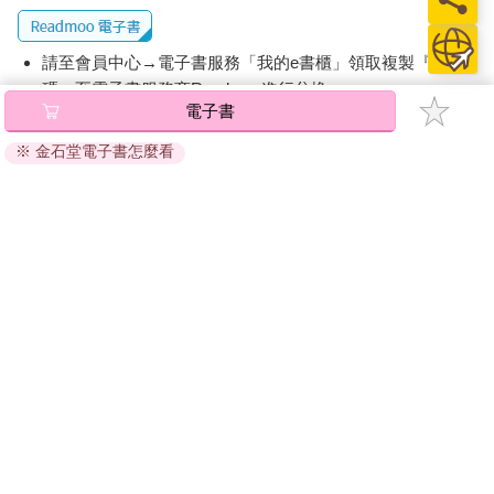
請至會員中心→電子書服務「我的e書櫃」領取複製『兌換
碼』至電子書服務商Readmoo進行兌換。
電子書
退換貨須知：
※ 金石堂電子書怎麼看
因版權保護，您在金石堂所購買的電子書僅能以金石堂專屬
的閱讀軟體開啟閱讀，無法以其他閱讀器或直接下載檔案。
依據「消費者保護法」第19條及行政院消費者保護處公告之
「通訊交易解除權合理例外情事適用準則」，非以有形媒介
提供之數位內容或一經提供即為完成之線上服務，經消費者
事先同意始提供。（如：電子書、電子雜誌、下載版軟體、
虛擬商品…等），
不受「網購服務需提供七日鑑賞期」的限
制
。為維護您的權益，建議您先使用「試閱」功能後再付款
購買。