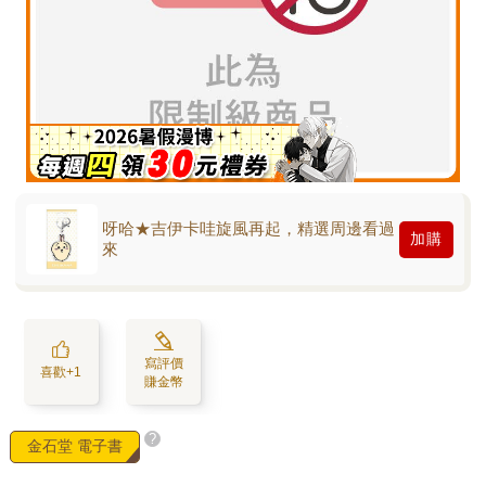
呀哈★吉伊卡哇旋風再起，精選周邊看過
加購
來
寫評價
喜歡+1
賺金幣
?
金石堂 電子書