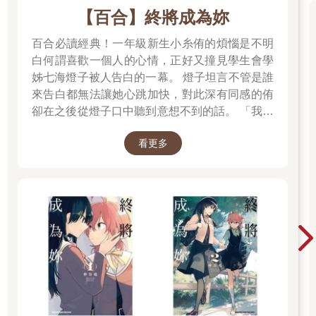
【百合】終將成為妳
百合必讀經典！一年級新生小糸侑的煩惱是不明
白何謂喜歡一個人的心情，正好又撞見學生會學
姊七海燈子被人告白的一幕。 燈子坦言不管是誰
來告白都無法讓她心跳加快，對此深有同感的侑
卻在之後從燈子口中聽到意想不到的話。 「我好
像會喜歡上妳。」
看更多