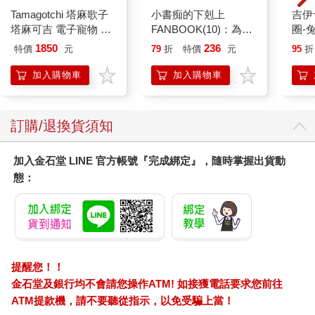
Tamagotchi 塔麻歌子
小書痴的下剋上
吉伊卡哇 
塔麻可吉 電子寵物 樂
FANBOOK(10)：為了
圈-
園系列（熱帶橙果／極
成為圖書管理員不擇手
1850
236
特價
元
79
折
特價
元
95
折
地冰雪）
段！
加入購物車
加入購物車
訂購/退換貨須知
加入金石堂 LINE 官方帳號『完成綁定』，隨時掌握出貨動
態：
提醒您！！
金石堂及銀行均不會請您操作ATM! 如接獲電話要求您前往
ATM提款機，請不要聽從指示，以免受騙上當！