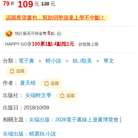
109
79
折
元
138
元
認購希望書包，幫助弱勢孩童上學不中斷！
5
預計最高可得金幣
點
?
100累1點 4點抵1元
HAPPY GO享
折抵無上限
分類：
電子書
＞
輕小說
＞
BL /耽美
＞
華文
追蹤
作者：
夏天晴
追蹤
出版社：
尖端輕文學
追蹤
出版日：
2018/10/09
相關主題：
尖端出版：2026電子書線上漫畫博覽會
尖端出版：精選BL小說