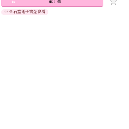
電子書
將儲存於會員中心→電子書服務「我的e書櫃」，點選線上
閱讀直接開啟閱讀。
※ 金石堂電子書怎麼看
線上閱讀：
建議使用Chrome、Microsoft Edge 有較佳的線上瀏覽效
果， iOS 16 或以上版本，Android 6.0 以上版本，建議裝
置有6GB以上的記憶體，至少有 30 MB以上的容量。
離線閱讀：
APP下載：
iOS
Android
安裝電子書APP後，請依照提示登入「會員中心」→「我
的E書櫃」→「電子書APP通行碼/載具管理」，取得通行
碼再登入下載您所購買的電子書。完成下載後，點選任一
書籍即可開始離線閱讀。
請至會員中心→電子書服務「我的e書櫃」領取複製『兌換
碼』至電子書服務商Readmoo進行兌換。
退換貨須知：
因版權保護，您在金石堂所購買的電子書僅能以金石堂專屬