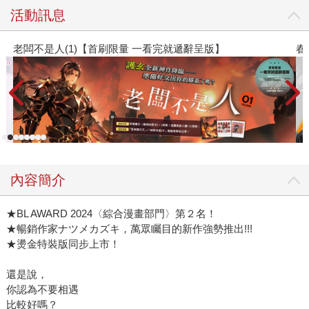
活動訊息
春光ｘ奇幻基地｜全書系展
內容簡介
★BL AWARD 2024〈綜合漫畫部門〉第２名！
★暢銷作家ナツメカズキ，萬眾矚目的新作強勢推出!!!
★燙金特裝版同步上市！
還是說，
你認為不要相遇
比較好嗎？