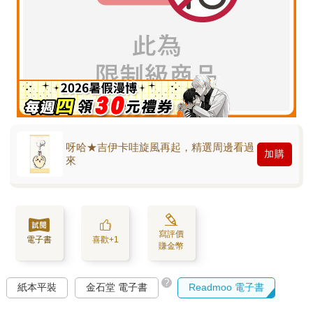
呀哈★吉伊卡哇旋風再起，精選周邊看過
加購
來
寫評價
電子書
喜歡+1
賺金幣
?
紙本平裝
金石堂 電子書
Readmoo 電子書