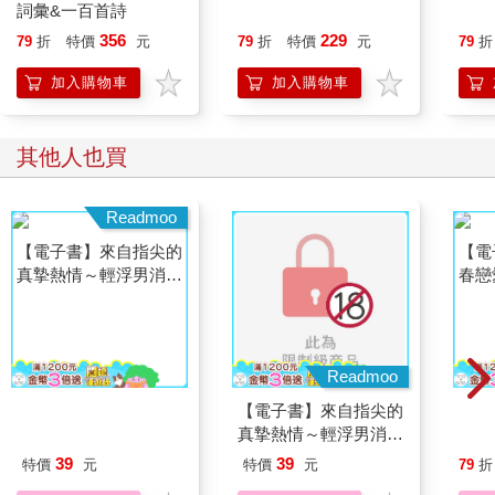
詞彙&一百首詩
356
229
79
折
特價
元
79
折
特價
元
79
折
加入購物車
加入購物車
其他人也買
Readmoo
Readmoo
【電子書】來自指尖的
【電子書】來自指尖的
【電
真摯熱情～輕浮男消防
真摯熱情～輕浮男消防
春戀
員帶著熱烈眼神擁抱我
員帶著熱烈眼神擁抱我
（3
39
39
特價
元
特價
元
79
折
～(第17話)
～(第01話)