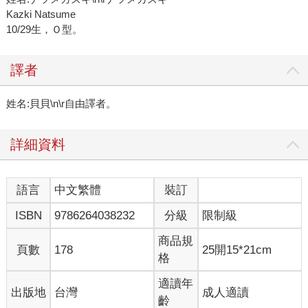
Kazki Natsume
10/29生，Ｏ型。
譯者
姓名:貝貝\n\r自由譯者。
詳細資料
語言
中文繁體
裝訂
ISBN
9786264038232
分級
限制級
商品規
頁數
178
25開15*21cm
格
適讀年
出版地
台灣
成人適讀
齡