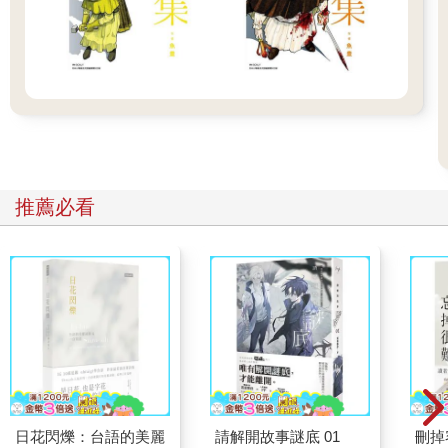
推薦必看
日花閃爍：台語的美麗
請解開故事謎底 01
刪掉