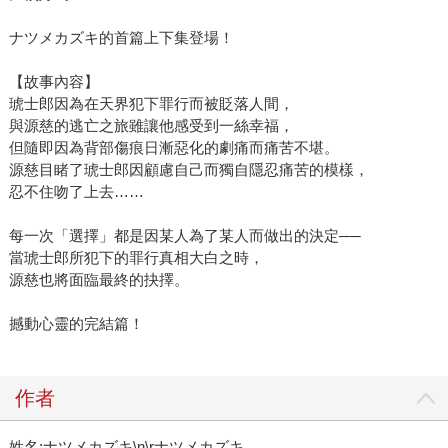
ナツメカズキ的首篇上下集登場！
【故事內容】
琥士郎因為在天界犯下罪行而被貶落人間，
與源慈的逃亡之旅雖讓他感受到一絲幸福，
但隨即因為背部傷痕日漸惡化的劇痛而痛苦不堪。
源慈目睹了琥士郎因顧慮自己而獨自隱忍痛苦的模樣，
忍不住吻了上去……
每一次「選擇」都是因某人為了某人而做出的決定──
當琥士郎所犯下的罪行真相大白之時，
源慈也將面臨最終的抉擇。
撼動心靈的完結篇！
作者
姓名:ナツメカズキ\n\rナツメカズキ