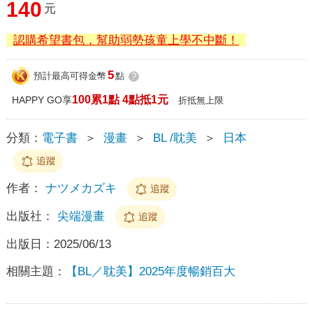
140
元
認購希望書包，幫助弱勢孩童上學不中斷！
5
預計最高可得金幣
點
?
100累1點 4點抵1元
HAPPY GO享
折抵無上限
分類：
電子書
＞
漫畫
＞
BL /耽美
＞
日本
追蹤
作者：
ナツメカズキ
追蹤
出版社：
尖端漫畫
追蹤
出版日：
2025/06/13
相關主題：
【BL／耽美】2025年度暢銷百大