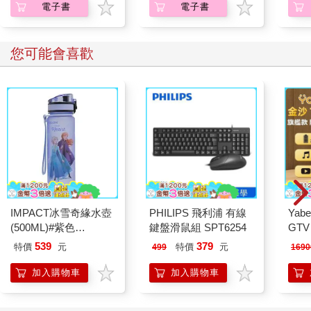
電子書
電子書
您可能會喜歡
IMPACT冰雪奇緣水壺
PHILIPS 飛利浦 有線
Yabe
(500ML)#紫色
鍵盤滑鼠組 SPT6254
GT
IMDSB01PL
機
539
379
特價
元
特價
元
499
1690
加入購物車
加入購物車