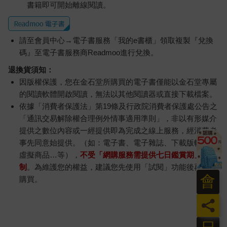
書籍即可開始離線閱讀。
請至會員中心→電子書服務「我的e書櫃」領取複製『兌換
碼』至電子書服務商Readmoo進行兌換。
退換貨須知：
因版權保護，您在金石堂所購買的電子書僅能以金石堂專屬
的閱讀軟體開啟閱讀，無法以其他閱讀器或直接下載檔案。
依據「消費者保護法」第19條及行政院消費者保護處公告之
「通訊交易解除權合理例外情事適用準則」，非以有形媒介
提供之數位內容或一經提供即為完成之線上服務，經消費者
事先同意始提供。（如：電子書、電子雜誌、下載版軟體、
虛擬商品…等），
不受「網購服務需提供七日鑑賞期」的限
制
。為維護您的權益，建議您先使用「試閱」功能後再付款
會
購買。
員