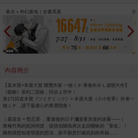
2026金石堂暑假漫博〈你好，我吃一點〉第二波
內容簡介
【直木賞×本屋大賞 獲獎作家 一穂ミチ‧青春向ＢＬ虐戀大作】
《親吻》系列二部曲，同步上市中！
第171回直木賞《ツミデミック》× 本屋大賞《小小世界》作者一
穂ミチ，譜下最虐心的青澀戀曲！
｜霸道攻 × 堅忍受 ，重逢後的日子瀰漫著浪漫的迷霧——｜
青梅竹馬的苑與明渡，從情侶關係再次走回曖昧的「摯友」！
雖然很想知道明渡的想法，卻不願意打破此刻的幸福……