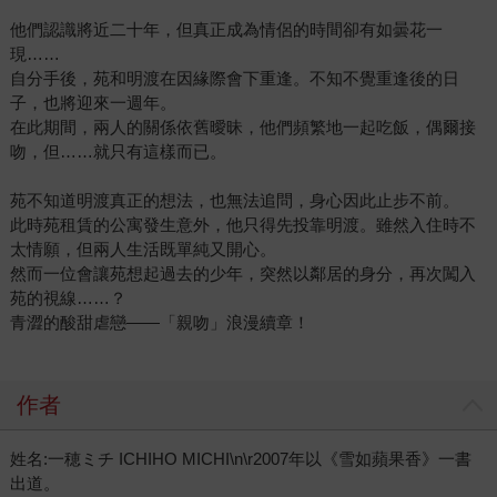
他們認識將近二十年，但真正成為情侶的時間卻有如曇花一
現……
自分手後，苑和明渡在因緣際會下重逢。不知不覺重逢後的日
子，也將迎來一週年。
在此期間，兩人的關係依舊曖昧，他們頻繁地一起吃飯，偶爾接
吻，但……就只有這樣而已。
苑不知道明渡真正的想法，也無法追問，身心因此止步不前。
此時苑租賃的公寓發生意外，他只得先投靠明渡。雖然入住時不
太情願，但兩人生活既單純又開心。
然而一位會讓苑想起過去的少年，突然以鄰居的身分，再次闖入
苑的視線……？
青澀的酸甜虐戀——「親吻」浪漫續章！
作者
姓名:一穂ミチ ICHIHO MICHI\n\r2007年以《雪如蘋果香》一書
出道。