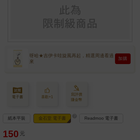
呀哈★吉伊卡哇旋風再起，精選周邊看過
加購
來
寫評價
電子書
喜歡+1
賺金幣
?
紙本平裝
金石堂 電子書
Readmoo 電子書
150
元