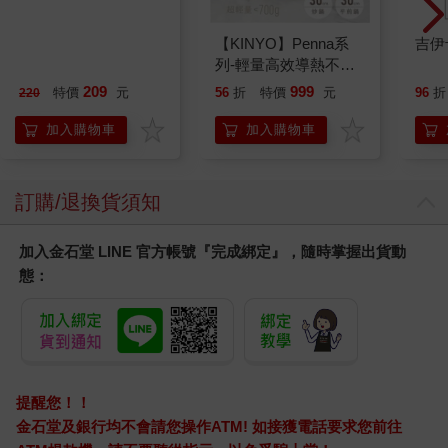
MARIE CLAIRE美麗
【KINYO】Penna系
吉伊
佳人08月2026第400期
列-輕量高效導熱不沾
平煎鍋30cm
209
999
特價
元
56
折
特價
元
96
折
220
加入購物車
加入購物車
訂購/退換貨須知
加入金石堂 LINE 官方帳號『完成綁定』，隨時掌握出貨動
態：
提醒您！！
金石堂及銀行均不會請您操作ATM! 如接獲電話要求您前往