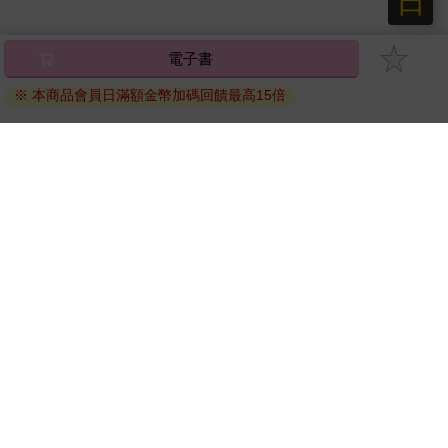
日
電子書
※ 本商品會員日滿額金幣加碼回饋最高15倍
關於我們
門市查詢
分紅大聯盟
客服中心
加好友
訂閱
粉絲團
追蹤
聯絡我們
公司名稱：金石網絡股份有限公司
統編 : 70832800
食品業者登錄字號：A-170832800-00000-6
Copyright© 2000–2026 金石網絡股份有限公司