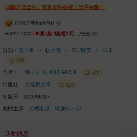
認購希望書包，幫助弱勢孩童上學不中斷！
5
預計最高可得金幣
點
?
100累1點 4點抵1元
HAPPY GO享
折抵無上限
分類：
電子書
＞
輕小說
＞
BL /耽美
＞
日本
追蹤
作者：
一穂ミチ ICHIHO MICHI
追蹤
出版社：
尖端輕文學
追蹤
出版日：
2025/06/10
相關主題：
尖端出版：精選BL小說
活動訊息