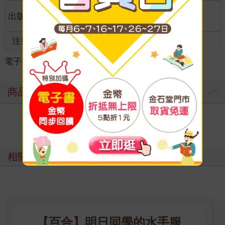
適讀年
出版地
台灣
成人適讀
齡
注音
級別
電子書
＞
輕小說
＞
BL /耽美
＞
日本
商品評價
寫評價
相關主題
【百合】明日同學的水手服