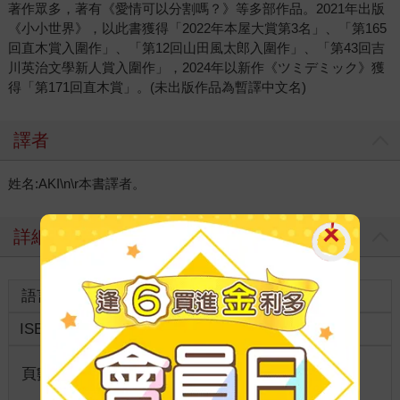
著作眾多，著有《愛情可以分割嗎？》等多部作品。2021年出版
《小小世界》，以此書獲得「2022年本屋大賞第3名」、「第165
回直木賞入圍作」、「第12回山田風太郎入圍作」、「第43回吉
川英治文學新人賞入圍作」，2024年以新作《ツミデミック》獲
得「第171回直木賞」。(未出版作品為暫譯中文名)
譯者
姓名:AKI\n\r本書譯者。
詳細資料
語言
中文繁體
裝訂
ISBN
9786264340205
分級
限制級
商品規
頁數
240
25開15*21cm
格