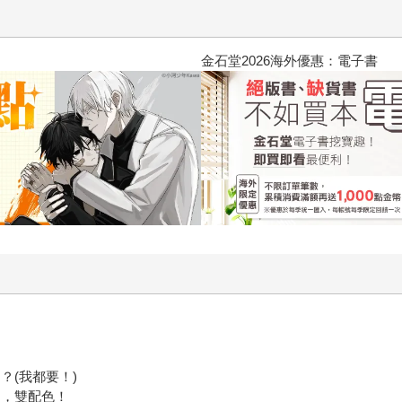
隊 (1995) 4K數位修復版
！
？(我都要！)
圖，雙配色！