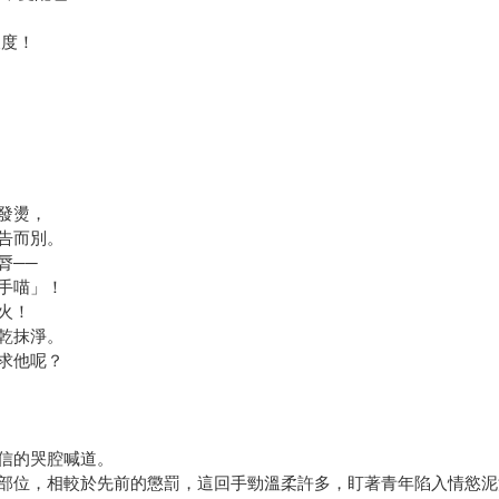
！
尺度！
發燙，
告而別。
脣──
手喵」！
火！
乾抹淨。
求他呢？
信的哭腔喊道。
部位，相較於先前的懲罰，這回手勁溫柔許多，盯著青年陷入情慾泥