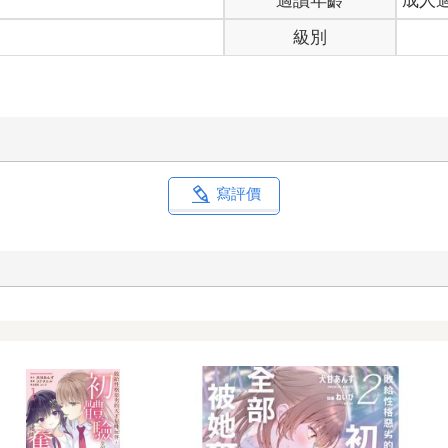
適讀年齡
成人
。」這位西裝筆挺的男賓客一見寧夏登場，眼睛頓時亮了起來：「我
級別
」寧夏不鹹不淡的打斷對方的話，並拉著韓守恆的手臂向所有人說：
附設的休息室，一落入獨處的空間，男人沒了剛才的笑容，取而代之
罵。
寫評價
守恆下意識與他保持距離，這番質問讓他感到不舒服。
失態？」寧夏勾起冷笑，青年的倔強多年不見，變本加厲了。「我並
嗎？畢竟這是貴公司的活動，寧先生身為瑪格麗特的台柱之一，不需