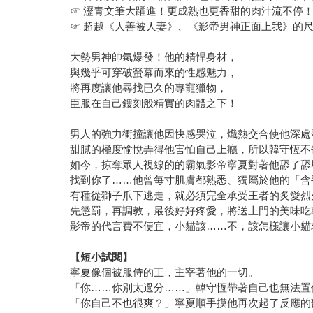
☞ 瀝青文筆大躍進！更成熟也更香甜的肉汁流不停
☞ 超越《人善被人妻》、《影帝男神正面上我》的
大勢男神帥氣爆發！他的精悍身材，
與幾乎可穿破螢幕而來的性感魅力，
將再度讓他尋找已久的專寵獵物，
臣服在自己鏤刻般精實的肉體之下！
男人的強力衝撞讓他因快感哭泣，熾熱交合使他深處
甜膩的極度愉悅弄得他害怕自己上癮，所以韓守恆不
如今，掠奪眾人視線的的霸氣影帝寧夏對著他舔了舔
找到你了……他曾每寸肌膚都熟悉、獨屬於他的「含
有種從獅子爪下逃走，就必須完全承受王者的炙愛烈
先懲罰，再調教，最後好好疼愛，將送上門的美味吃
影帝的代言費不便宜，小貓該……不，該怎樣讓小貓
【短小試閱】
寧夏像個被服侍的王，主宰著他的一切。
「你……你別太過分……」韓守恆帶著自己也無法置
「你自己不也很爽？」寧夏順手摸他再次起了反應的