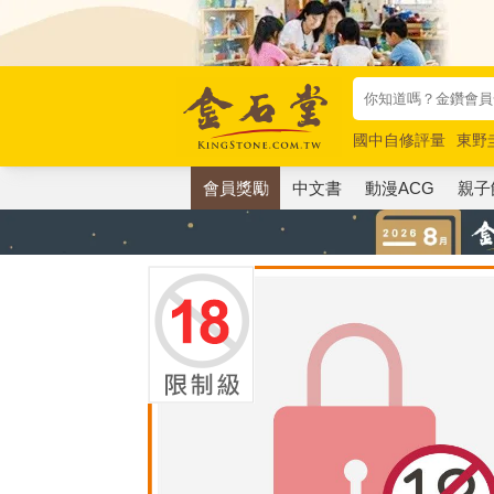
國中自修評量
東野
唯紅花綻放
奧德賽
會員獎勵
中文書
動漫ACG
親子