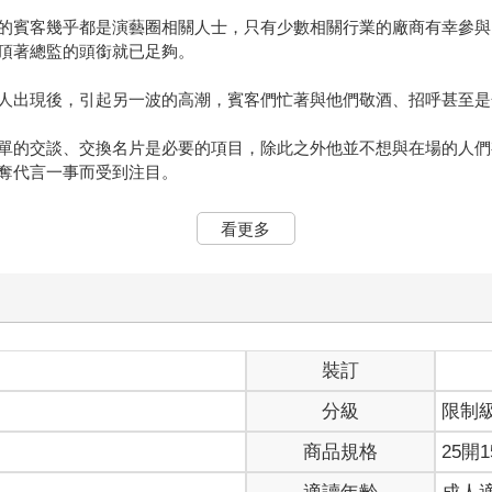
的賓客幾乎都是演藝圈相關人士，只有少數相關行業的廠商有幸參與
頂著總監的頭銜就已足夠。
人出現後，引起另一波的高潮，賓客們忙著與他們敬酒、招呼甚至是
單的交談、交換名片是必要的項目，除此之外他並不想與在場的人們
奪代言一事而受到注目。
神爭相搶代言，改天有機會一定去貴公司拜訪。」
看更多
，顏值就得高一些呢？」
為了公司面子仍然得陪笑，不停敬酒的情形下打從心底感到吃力。
裝訂
分級
限制
商品規格
25開1
觸及那張寧夏不太真心的笑意，這難以察覺的怒氣是怎麼回事。