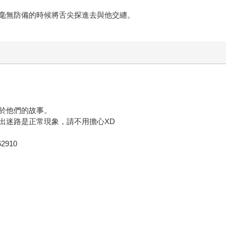
毫無防備的時候將舌尖探進去與他交纏。
於他們的故事。
出迷路是正常現象，請不用擔心XD
62910