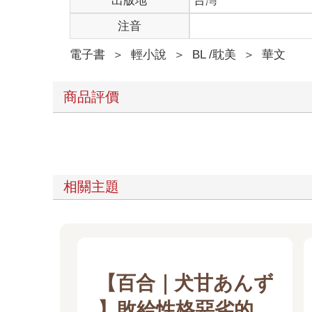
出版地
台灣
「啊、寧夏先生呢！我們正在與韓總監詢問代言一事
注音
會……」
電子書
＞
輕小說
＞
BL /耽美
＞
華文
「若是有好的提案，我們一定會考慮的，感謝支持。
他們倆就在眾目睽睽下離開，寧夏將他帶往宴會大廳
商品評價
「你怎麼沒多帶一個人來？」寧夏一關起門，劈頭就
「寧先生，這是工作上的交際，應該與你無關。」韓
「你酒量這麼差，扛得住那些人的敬酒？」
相關主題
「那也是我的事。」
「是嗎？身為拓帕石的總監，想在這麼多人面前酒醉
光。
【百合｜犬甘あんず
「如果你只是想告誡我這件事，現在可以放我回去了
是。」
】敗給性格惡劣的天