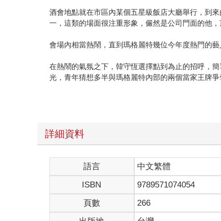
酒會地點就在市區內某個五星級飯店大廳舉行，到來
一，這類的場面很注重形象，儼然是公司門面的他，
會場內相當熱鬧，直到瑪格麗特幾位今年度熱門的藝
在熱鬧的氣氛之下，韓守恆選擇點到為止的招呼，簡
光，青年猜想多半與瑪格麗特內部的兩個當家王牌爭
「原來就是你們這家公司啊──真有面子呢，兩個男
「韓總監也長得一表人才呢！是不是從事彩妝業的人
詳細資料
「韓總監，希望有機會合作，敬你一杯。」
隨著聚集過來的人越來越多，韓守恆雖然困擾，但是
語言
中文繁體
ISBN
9789571074054
「諸位，圍著我的衣食父母做什麼呢？」
頁數
266
一道熟悉低沉的嗓音打斷了人們，韓守恆回頭一望便