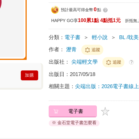
0
預計最高可得金幣
點
?
100累1點 4點抵1元
HAPPY GO享
折抵無
分類：
電子書
＞
輕小說
＞
BL /耽美
作者：
瀝青
追蹤
出版社：
尖端輕文學
追蹤
?
出版日：
2017/05/18
加購
相關主題：
尖端出版：2026電子書線
電子書
※ 金石堂電子書怎麼看