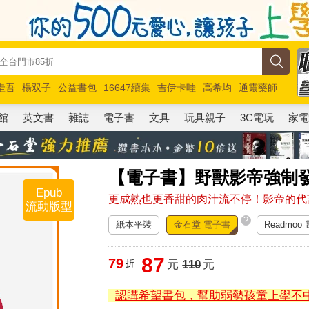
圭吾
楊双子
公益書包
16647續集
吉伊卡哇
高希均
通靈藥師
路邊攤新作
馬斯克
玩具總動員5
超慢跑
館
英文書
雜誌
電子書
文具
玩具親子
3C電玩
家
【電子書】野獸影帝強制
Epub
更成熟也更香甜的肉汁流不停！影帝的代
流動版型
?
紙本平裝
金石堂 電子書
Readmoo
87
79
折
元
110
元
認購希望書包，幫助弱勢孩童上學不