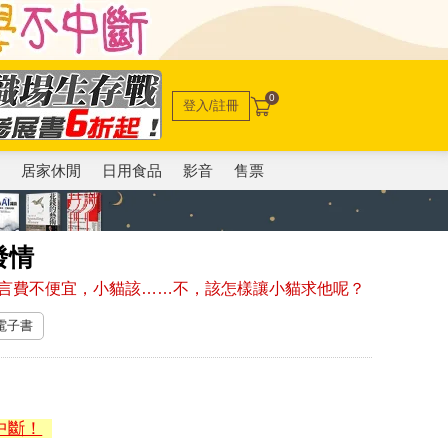
0
登入/註冊
電
居家休閒
日用食品
影音
售票
發情
言費不便宜，小貓該……不，該怎樣讓小貓求他呢？
 電子書
中斷！