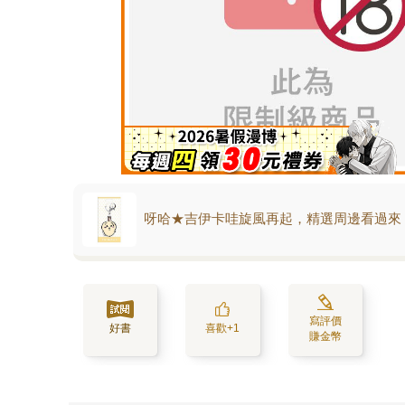
呀哈★吉伊卡哇旋風再起，精選周邊看過來
寫評價
好書
喜歡+1
賺金幣