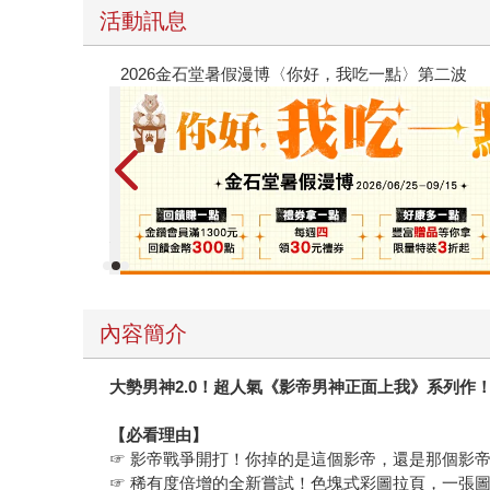
活動訊息
電子書
攻殼機動
內容簡介
大勢男神
2.0
！超人氣《影帝男神正面上我》系列作
【必看理由】
☞ 影帝戰爭開打！你掉的是這個影帝，還是那個影帝
☞ 稀有度倍增的全新嘗試！色塊式彩圖拉頁，一張