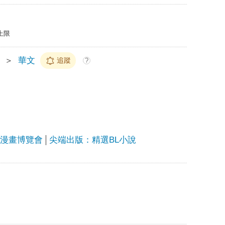
上限
＞
華文
追蹤
?
上漫畫博覽會
尖端出版：精選BL小說