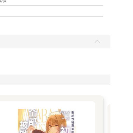
適讀
們很羨慕拓帕石能與你談合作，不知道我們有無機
「我與韓總監還有點事情要談，暫時迴避一下。」
的是嚴肅且壓迫人心的氣勢。
沒有醉，而且我會節制。」韓守恆別過頭迴避他的目
【
要花這麼多心力關心一個合作案尚未談成的廠商才