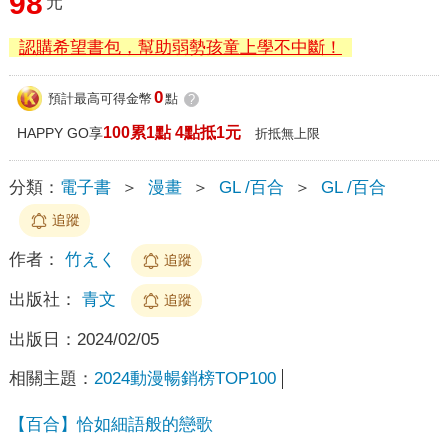
98
元
認購希望書包，幫助弱勢孩童上學不中斷！
0
預計最高可得金幣
點
?
100累1點 4點抵1元
HAPPY GO享
折抵無上限
分類：
電子書
＞
漫畫
＞
GL /百合
＞
GL /百合
追蹤
作者：
竹えく
追蹤
出版社：
青文
追蹤
出版日：
2024/02/05
相關主題：
2024動漫暢銷榜TOP100
【百合】恰如細語般的戀歌