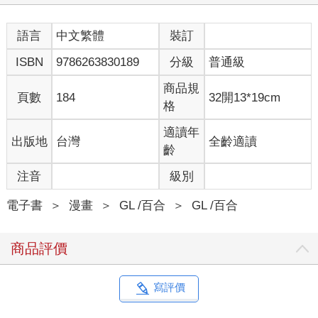
語言
中文繁體
裝訂
ISBN
9786263830189
分級
普通級
商品規
頁數
184
32開13*19cm
格
適讀年
出版地
台灣
全齡適讀
齡
注音
級別
電子書
＞
漫畫
＞
GL /百合
＞
GL /百合
商品評價
寫評價