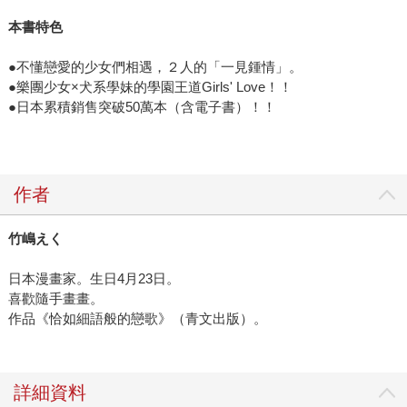
本書特色
●不懂戀愛的少女們相遇，２人的「一見鍾情」。
●樂團少女×犬系學妹的學園王道Girls' Love！！
●日本累積銷售突破50萬本（含電子書）！！
作者
竹嶋えく
日本漫畫家。生日4月23日。
喜歡隨手畫畫。
作品《恰如細語般的戀歌》（青文出版）。
詳細資料