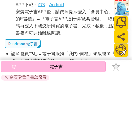
APP下載：
iOS
Android
安裝電子書APP後，請依照提示登入「會員中心」→「我
的E書櫃」→「電子書APP通行碼/載具管理」，取得通行
碼再登入下載您所購買的電子書。完成下載後，點選任一
書籍即可開始離線閱讀。
請至會員中心→電子書服務「我的e書櫃」領取複製『兌換
碼』至電子書服務商Readmoo進行兌換。
電子書
退換貨須知：
※ 金石堂電子書怎麼看
因版權保護，您在金石堂所購買的電子書僅能以金石堂專屬
的閱讀軟體開啟閱讀，無法以其他閱讀器或直接下載檔案。
依據「消費者保護法」第19條及行政院消費者保護處公告之
「通訊交易解除權合理例外情事適用準則」，非以有形媒介
提供之數位內容或一經提供即為完成之線上服務，經消費者
事先同意始提供。（如：電子書、電子雜誌、下載版軟體、
虛擬商品…等），
不受「網購服務需提供七日鑑賞期」的限
制
。為維護您的權益，建議您先使用「試閱」功能後再付款