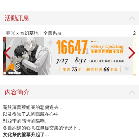
活動訊息
春光ｘ奇幻基地｜全書系展
2
內容簡介
關於羅蕾萊組團的悲傷過去，
以及得知了志帆隱藏在心中
對亞季的感情的陽鞠。
各自糾纏的心意在無從交集的情況下，
文化祭的簾幕升起了
…