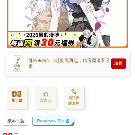
呀哈★吉伊卡哇旋風再起，精選周邊看過
加購
來
寫評價
電子書
喜歡+1
賺金幣
紙本平裝
Readmoo 電子書