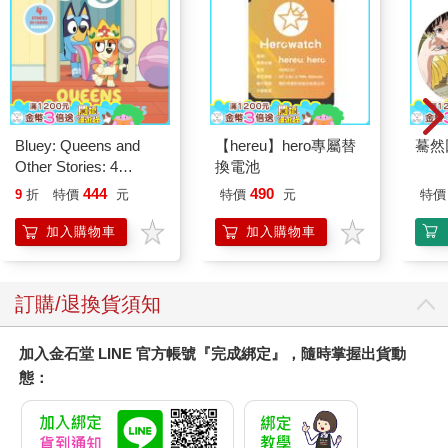
Bluey: Queens and
【hereu】hero專屬替
驀然
Other Stories: 4
換電池
Stories in 1 Book.
444
490
9
折
特價
元
特價
元
特價
Hooray!
加入購物車
加入購物車
訂購/退換貨須知
加入金石堂 LINE 官方帳號『完成綁定』，隨時掌握出貨動
態：