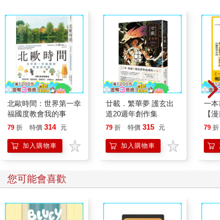
北歐時間：世界第一幸
廿載．繁華夢 護玄出
一本
福國度教會我的事
道20週年創作集
【漫
行動
314
315
79
折
特價
元
79
折
特價
元
79
折
開關
「行
加入購物車
加入購物車
學方
您可能會喜歡