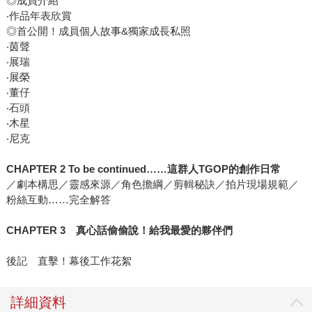
◎成員介紹
‧作品年表欣賞
◎首公開！成員個人故事&獨家成長私照
‧茵聲
‧展瑞
‧展榮
‧董仔
‧石頭
‧木星
‧尼克
CHAPTER 2 To be continued……
這群人
TGOP
的創作日常
／劇本構思／靈感來源／角色擔綱／剪輯秘訣／拍片現場規範／
粉絲互動……完全解答
CHAPTER 3
真心話偷偷說！給我最愛的夥伴們
後記 直擊！幕後工作花絮
詳細資料