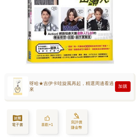
呀哈★吉伊卡哇旋風再起，精選周邊看過
加購
來
寫評價
電子書
喜歡+1
賺金幣