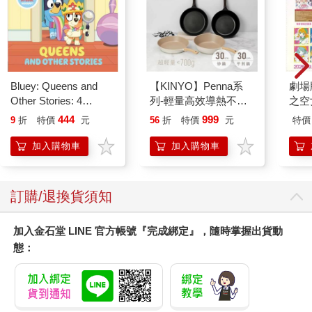
Bluey: Queens and
【KINYO】Penna系
劇場版
Other Stories: 4
列-輕量高效導熱不沾
之空
Stories in 1 Book.
平煎鍋30cm
樂部 
444
999
9
折
特價
元
56
折
特價
元
特價
Hooray!
Par
加入購物車
加入購物車
訂購/退換貨須知
加入金石堂 LINE 官方帳號『完成綁定』，隨時掌握出貨動
態：