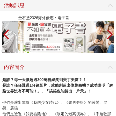
活動訊息
金石堂2026海外優惠：電子書
內容簡介
是誰？每一天讓超過
300
萬粉絲笑到美丁美當？！
是誰？僅僅透過
1
分鐘影片，就能創造出億萬商機？成功證明「網
路世界沒有不可能！」、「搞笑也能拚出一片天」！
他們是演出電影《我的少女時代》、《銷售奇姬》的茵聲、展
榮、展瑞
他們是透過《我要看陰地》、《淡定的最高境界》、《學尬乾那