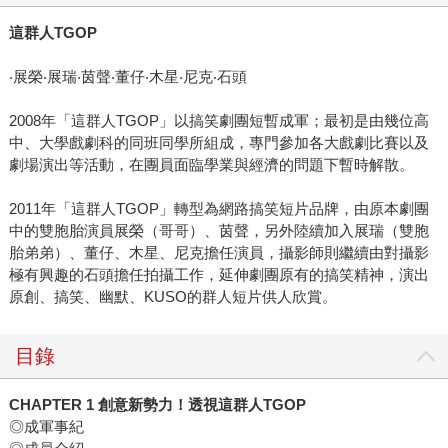
這群人
TGOP
‧展榮‧展瑞‧茵聲‧董仔‧木星‧尼克‧石頭
2008年「這群人TGOP」以搞笑劇團短暫成軍；最初是由幾位高
中、大學戲劇科的同班同學所組成，專門參加各大戲劇比賽以及
劇場演出等活動，在團員面臨學業與經濟的問題下暫時解散。
2011年「這群人TGOP」轉型為網路搞笑短片品牌，由原本劇團
中的雙胞胎演員展榮（哥哥）、茵聲，另外陸續加入展瑞（雙胞
胎弟弟）、董仔、木星、尼克擔任演員，攝影師則繼續由對攝影
極有興趣的石頭擔任拍攝工作，延伸劇團原有的搞笑精神，演出
原創、搞笑、幽默、KUSO的群人短片供人欣賞。
目錄
CHAPTER 1
創意新勢力！透視這群人
TGOP
◎成軍事紀