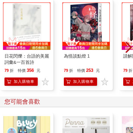
日花閃爍：台語的美麗
為怪談點燈 1
請解
詞彙&一百首詩
356
253
79
折
特價
元
79
折
特價
元
79
折
加入購物車
加入購物車
您可能會喜歡