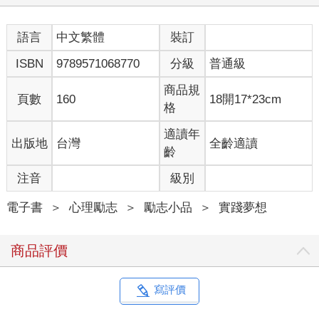
語言
中文繁體
裝訂
ISBN
9789571068770
分級
普通級
商品規
頁數
160
18開17*23cm
格
適讀年
出版地
台灣
全齡適讀
齡
注音
級別
電子書
＞
心理勵志
＞
勵志小品
＞
實踐夢想
商品評價
寫評價