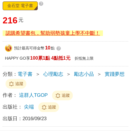
?
金石堂 電子書
216
元
認購希望書包，幫助弱勢孩童上學不中斷！
10
預計最高可得金幣
點
?
100累1點 4點抵1元
HAPPY GO享
折抵無上限
分類：
電子書
＞
心理勵志
＞
勵志小品
＞
實踐夢想
追蹤
作者：
這群人TGOP
追蹤
出版社：
尖端
追蹤
出版日：
2016/09/23