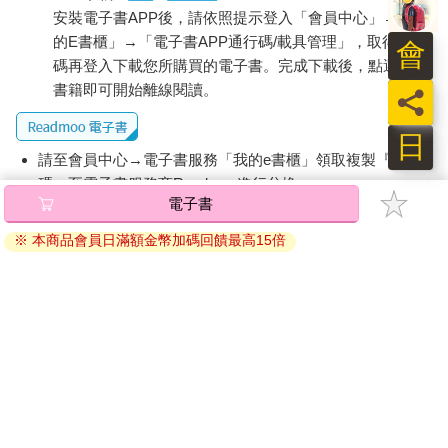
安裝電子書APP後，請依照提示登入「會員中心」→「我
的E書櫃」→「電子書APP通行碼/載具管理」，取得通行
會
碼再登入下載您所購買的電子書。完成下載後，點選任一
書籍即可開始離線閱讀。
員
日
請至會員中心→電子書服務「我的e書櫃」領取複製『兌換
碼』至電子書服務商Readmoo進行兌換。
電子書
退換貨須知：
※ 本商品會員日滿額金幣加碼回饋最高15倍
因版權保護，您在金石堂所購買的電子書僅能以金石堂專屬
的閱讀軟體開啟閱讀，無法以其他閱讀器或直接下載檔案。
依據「消費者保護法」第19條及行政院消費者保護處公告之
「通訊交易解除權合理例外情事適用準則」，非以有形媒介
提供之數位內容或一經提供即為完成之線上服務，經消費者
事先同意始提供。（如：電子書、電子雜誌、下載版軟體、
虛擬商品…等），
不受「網購服務需提供七日鑑賞期」的限
制
。為維護您的權益，建議您先使用「試閱」功能後再付款
購買。