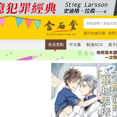
國中自修評量
東野
唯紅花綻放
奧德賽
會員獎勵
中文書
動漫ACG
親子