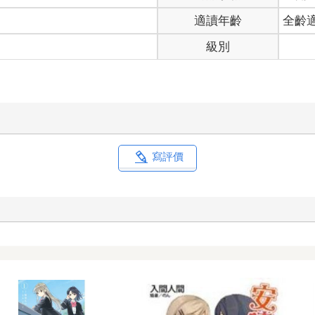
適讀年齡
全齡
級別
寫評價