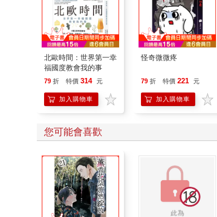
北歐時間：世界第一幸
怪奇微微疼
福國度教會我的事
314
221
79
折
特價
元
79
折
特價
元
加入購物車
加入購物車
您可能會喜歡