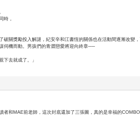
。
同時，
了破關獎勵投入解謎，紀安辛和江書恆的關係也在活動間逐漸改變，
謀伺機而動。男孩們的青澀戀愛將迎向終章──
親下去就成了。」
讀者和MAE前老師，這次封底還加了三張圖，真的是幸福的COMB