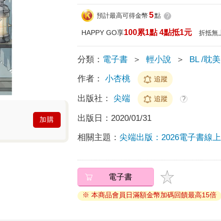
5
預計最高可得金幣
點
?
100累1點 4點抵1元
HAPPY GO享
折抵無
分類：
電子書
＞
輕小說
＞
BL /耽美
作者：
小杏桃
追蹤
出版社：
尖端
追蹤
?
出版日：
2020/01/31
加購
相關主題：
尖端出版：2026電子書線
電子書
※ 本商品會員日滿額金幣加碼回饋最高15倍