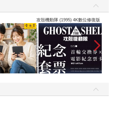
Love Live! 蓮之空女學院學園偶像俱樂部