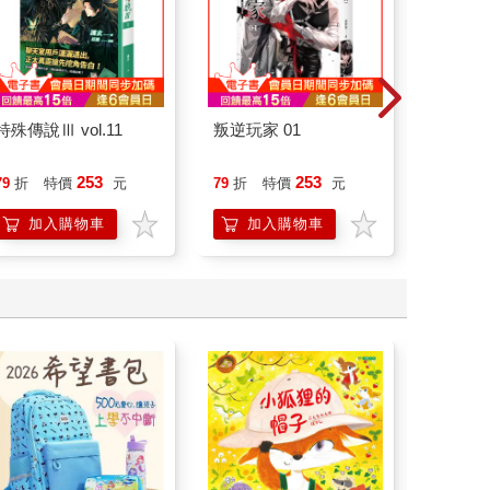
特殊傳說Ⅲ vol.11
叛逆玩家 01
刪掉容
253
253
79
折
特價
元
79
折
特價
元
79
折
加入購物車
加入購物車
加