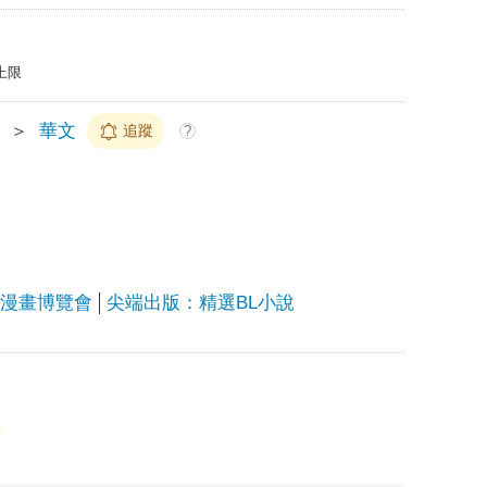
上限
＞
華文
追蹤
?
上漫畫博覽會
尖端出版：精選BL小說