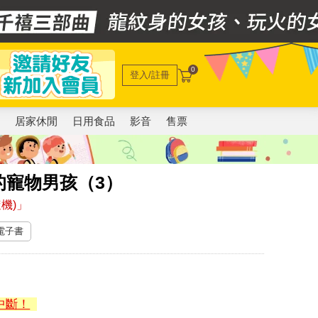
0
登入/註冊
電
居家休閒
日用食品
影音
售票
的寵物男孩（3）
機)」
 電子書
中斷！