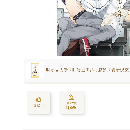
呀哈★吉伊卡哇旋風再起，精選周邊看過來
寫評價
喜歡+1
賺金幣