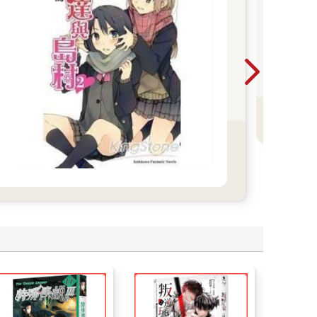
2
鴻
漫