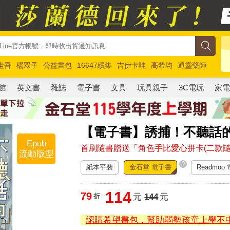
圭吾
楊双子
公益書包
16647續集
吉伊卡哇
高希均
通靈藥師
路邊攤新作
馬斯克
玩具總動員5
超慢跑
館
英文書
雜誌
電子書
文具
玩具親子
3C電玩
家
【電子書】誘捕！不聽話
Epub
首刷隨書贈送「角色手比愛心拼卡(二款隨
流動版型
?
紙本平裝
金石堂 電子書
Readmoo
114
79
折
元
144
元
認購希望書包，幫助弱勢孩童上學不