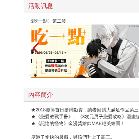
活動訊息
外優惠：電子書
內容簡介
★2018漫博首日搶購斷貨，讀者回饋大滿足作品第
★《戀愛教戰手冊》、《3次元男子戀愛攻略》漫畫
★《記憶的怪物》金漫獎繪師MAE絕美繪圖！
度過了愉快的暑假，男孩們升上了高三。