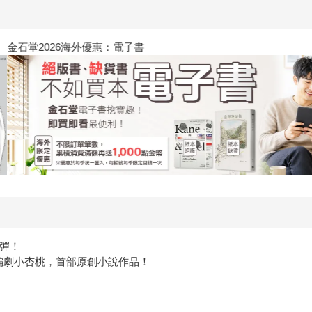
攻殼機動隊 (1995) 4K數位修復版
三彈！
編劇小杏桃，首部原創小說作品！