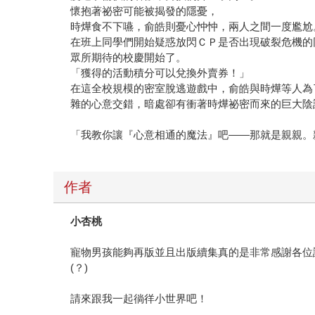
懷抱著祕密可能被揭發的隱憂，
時燁食不下嚥，俞皓則憂心忡忡，兩人之間一度尷尬
在班上同學們開始疑惑放閃ＣＰ是否出現破裂危機的
眾所期待的校慶開始了。
「獲得的活動積分可以兌換外賣券！」
在這全校規模的密室脫逃遊戲中，俞皓與時燁等人為
雜的心意交錯，暗處卻有衝著時燁祕密而來的巨大陰
「我教你讓『心意相通的魔法』吧——那就是親親。
作者
小杏桃
寵物男孩能夠再版並且出版續集真的是非常感謝各位
(？)
請來跟我一起徜徉小世界吧！