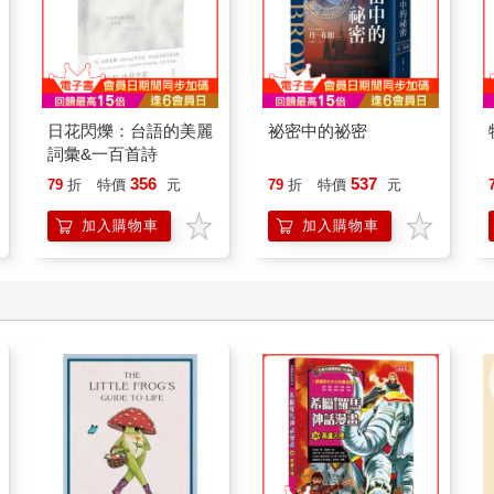
日花閃爍：台語的美麗
祕密中的祕密
詞彙&一百首詩
356
537
79
折
特價
元
79
折
特價
元
加入購物車
加入購物車