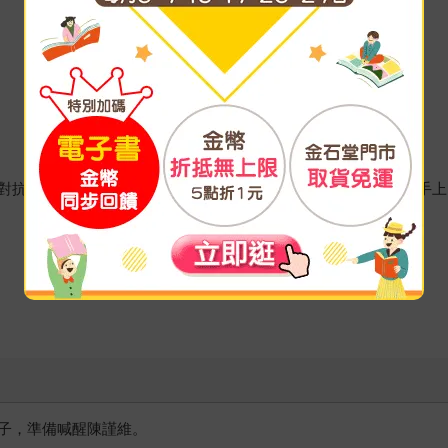
對抗，不過還是節能減碳才是根本之法，大家不妨關掉電腦閱讀手上
子，準備喊醒陳謹維。