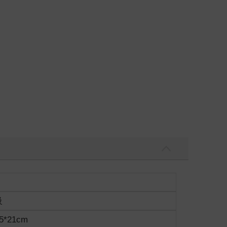
色。
。
級
5*21cm