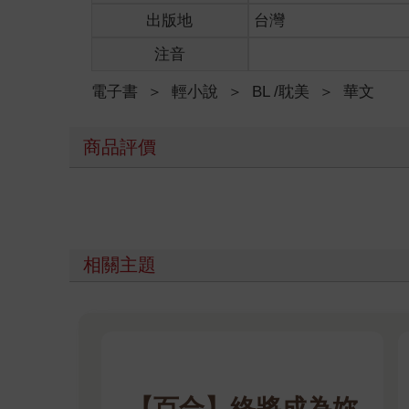
「知道了。」宮帆點頭，牽著陳謹維的，正巧是他們
出版地
台灣
注音
李叔目送他們一會，小維是好孩子，少爺人也很好，
電子書
＞
輕小說
＞
BL /耽美
＞
華文
他一方面擔心小維會受委屈，一方面相信少爺不會讓
陳謹維進入餐廳，餐桌上的十道菜，他各吃一口，好
商品評價
他相信，再多吃個兩餐，他會開始想念清粥小菜。
「今天的菜如何？和昨天那家比，哪家比較合胃口？
在劉嬸殷勤的注目下，陳謹維很難隨便回答她，他細
相關主題
「兩家都不錯。沒有特別愛吃的。」
「那就是不合適了。」劉嬸拿出本子，俐落劃掉兩家
帥氣。
【百合】終將成為妳