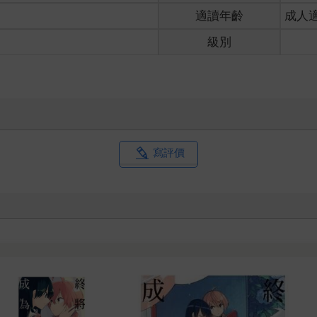
戴著戒指的手。
適讀年齡
成人
級別
可惜身分家世差異太大，縱使夫人老爺不介意少爺和誰在一起，也阻
那樣的事發生。
吃是好吃。但這類高檔餐廳的餐點，水準高得很平均，他不是專業美
寫評價
有沒有特別愛吃哪道菜？」劉嬸積極詢問。
思昨晚的口味對比今天的菜：
飯店的名字。