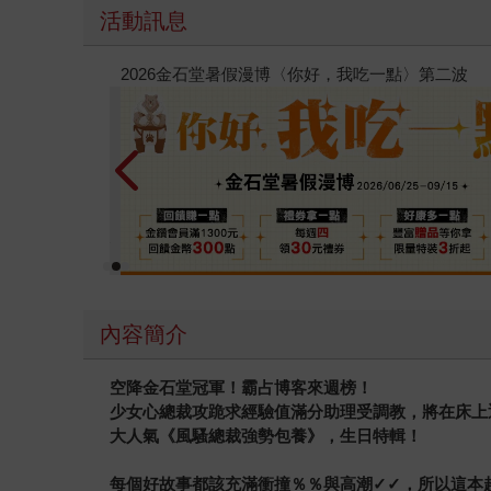
活動訊息
電子書
攻殼機動隊
內容簡介
空降金石堂冠軍！霸占博客來週榜！
少女心總裁攻跪求經驗值滿分助理受調教，將在床上
大人氣《風騷總裁強勢包養》，生日特輯！
每個好故事都該充滿衝撞％％與高潮
✓✓
，所以這本