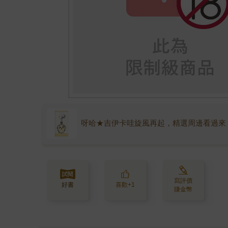
呀哈★吉伊卡哇旋風再起，精選周邊看過來
寫評價
好書
喜歡+1
賺金幣