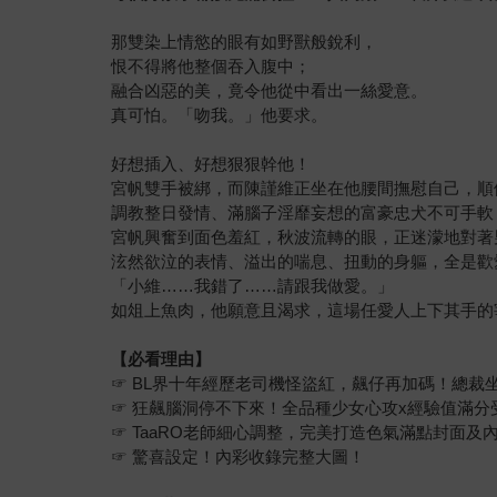
那雙染上情慾的眼有如野獸般銳利，
恨不得將他整個吞入腹中；
融合凶惡的美，竟令他從中看出一絲愛意。
真可怕。「吻我。」他要求。
好想插入、好想狠狠幹他！
宮帆雙手被綁，而陳謹維正坐在他腰間撫慰自己，順
調教整日發情、滿腦子淫靡妄想的富豪忠犬不可手軟
宮帆興奮到面色羞紅，秋波流轉的眼，正迷濛地對著
泫然欲泣的表情、溢出的喘息、扭動的身軀，全是歡
「小維……我錯了……請跟我做愛。」
如俎上魚肉，他願意且渴求，這場任愛人上下其手的
【必看理由】
☞ BL界十年經歷老司機怪盜紅，飆仔再加碼！總裁
☞ 狂飆腦洞停不下來！全品種少女心攻x經驗值滿分
☞ TaaRO老師細心調整，完美打造色氣滿點封面及
☞ 驚喜設定！內彩收錄完整大圖！