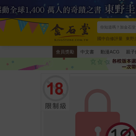
國中自修評量
東野
唯紅花綻放
奧德賽
會員獎勵
中文書
動漫ACG
親子