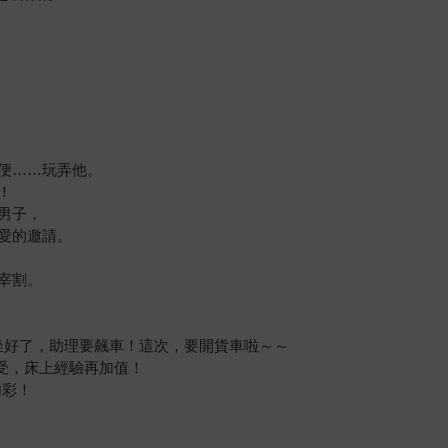
便……玩弄他。
！
男子，
愛的邀請。
宰割。
坐好了，助理要飆車！這次，要開貨車啦～～
受，床上經驗再加值！
內彩！