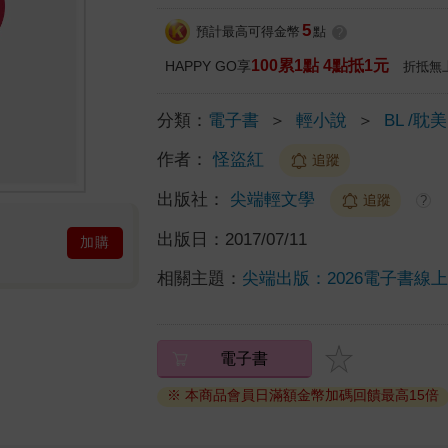
5
預計最高可得金幣
點
?
100累1點 4點抵1元
HAPPY GO享
折抵無
分類：
電子書
＞
輕小說
＞
BL /耽美
作者：
怪盜紅
追蹤
出版社：
尖端輕文學
追蹤
?
出版日：
2017/07/11
加購
相關主題：
尖端出版：2026電子書線
電子書
※ 本商品會員日滿額金幣加碼回饋最高15倍