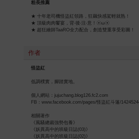
粗長推薦
★ 十年老司機怪盜紅領路，狂飆快感駕輕就熟！
★ 頂級肉肉饗宴，背‧後‧注‧意！☉ω☉
★ 超狂繪師TaaRO全力配合，創造雙重享受彩圖！
作者
怪盜紅
低調樸實，腳踏實地。
個人網站：jujuchang.blog126.fc2.com
FB：www.facebook.com/pages/怪盜紅斗篷/1424524
相關著作
《風騷總裁強勢包養》
《妖異高中的班級日誌(03)》
《妖異高中的班級日誌(02)》