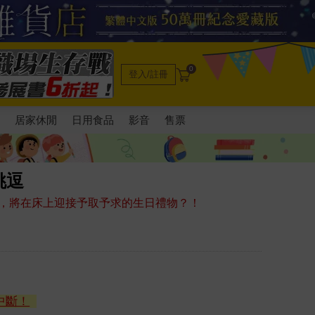
0
登入/註冊
電
居家休閒
日用食品
影音
售票
挑逗
，將在床上迎接予取予求的生日禮物？！
中斷！