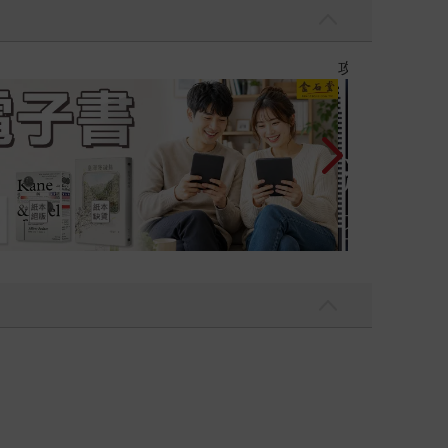
Love Live! 蓮之空女學院學園偶像俱樂部