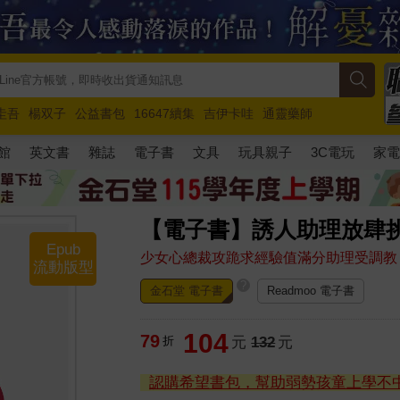
圭吾
楊双子
公益書包
16647續集
吉伊卡哇
通靈藥師
路邊攤新作
馬斯克
玩具總動員5
超慢跑
館
英文書
雜誌
電子書
文具
玩具親子
3C電玩
家
【電子書】誘人助理放肆
Epub
少女心總裁攻跪求經驗值滿分助理受調教
流動版型
?
金石堂 電子書
Readmoo 電子書
104
79
折
元
132
元
認購希望書包，幫助弱勢孩童上學不