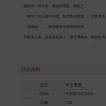
陳謹維一秒不差，微微睜開眼，睡醒了。
「醒啦？我正要叫你呢。我們真有默契。」宮帆驚喜
「嗚嗚嗚……」陳謹維發出痛苦的嗚鳴。
宮帆坐上床，讓他靠在身上，雙手摟抱他，餵他吃早
半碗燕麥吃下，陳謹維有精神了，坐直身，離開宮帆
他現在有心思打量早餐菜色，一碗牛奶燕麥跟一顆雞
「不用吃太飽，待會下樓，還有菜要試吃。」宮帆提
詳細資料
陳謹維明白了，原來還有飯店送來的菜餚在等。他把
語言
中文繁體
他換穿上宮帆搭配好的西裝，和宮帆一塊下樓。穿著
ISBN
9789571075419
「少爺、小維早安，餐廳還有Ｇ飯店的餐點。」李叔
頁數
258