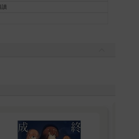
適讀
止不了悠悠之口的閒言閒語。
食家，吃不出個好壞之差。