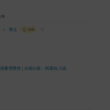
上限
＞
華文
追蹤
?
上漫畫博覽會
尖端出版：精選BL小說