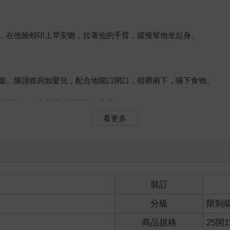
，在他臉頰印上早安吻，拉著他的手臂，緩慢幫他坐起身。
飯。陳謹維宛如嬰兒，配合地開口閉口，咀嚼兩下，嚥下食物。
的懷抱。他拿起另一副湯匙，接著吃。
看更多
蛋，少得可憐。他心中驚訝，難得遇到劉嬸偷懶，表面上卻是不動聲
醒一聲，兩三口吃完自己那份。
水煮蛋吃完，將牛奶燕麥往宮帆的方向一推，自行起身，進浴室梳洗
裝訂
三件式西裝的陳謹維，少了少年稚氣，多點成熟氣質。
分級
限制
見他們下樓，上前迎去。
商品規格
25開1