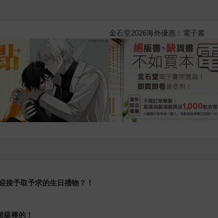
 (1995) 4K數位修復版
迎接予取予求的生日禮物？！
超級棒的！