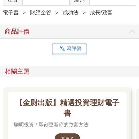
b.我的朋友們財務狀態都跟我差不多。
電子書
＞
財經企管
＞
成功法
＞
成長/致富
c.我有錢的朋友還真不少。
商品評價
第3關
寫評價
飛來好運
如果今天公司突然給了你一大筆出乎你意料的獎金，你會怎麼
相關主題
想？
a.這一切都是我應得的。
b.哇！真是天下掉下來的好運呀！
【金尉出版】精選投資理財電子
書
c.這可不能讓別人知道，免得遭人眼紅。
聰明投資！即刻更新你的致富方法
第4關
看更多