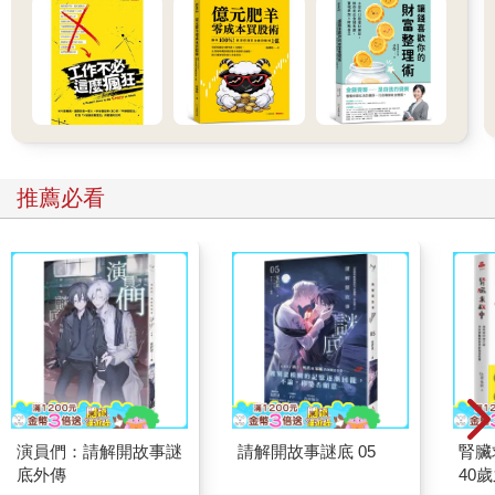
c.這些有錢的混蛋真討厭。
第6關
魚與熊掌
你對於工作與玩樂的概念比較傾向下列何者？
推薦必看
a.工作與玩樂是不可兼得的，總得要先賺到溫飽，再想玩樂。
b.工作與玩樂是魚與熊掌不可兼得，但是偶而吃一小片熊掌無
妨。
c.工作與玩樂可以兼得，這並非互相排斥的選向。
第7關
演員們：請解開故事謎
請解開故事謎底 05
腎臟
有朝一日
底外傳
40