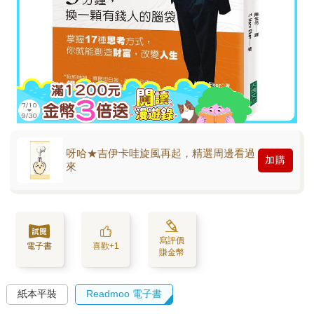
呀哈★吉伊卡哇旋風再起，精選周邊看過
加購
來
寫評價
電子書
喜歡+1
賺金幣
紙本平裝
Readmoo 電子書