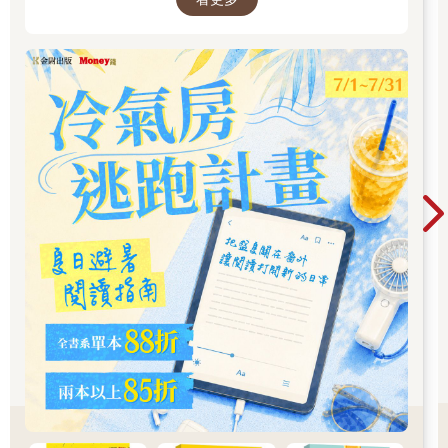
駱駝針眼
關於財富與道德，你相信下面哪一種說法？
a.有錢人都是不道德的。
b.人要變得有錢才有機會去幫助更多的人。
c.有沒有錢與有沒有道德一點關係都沒有。
第5關
大言不慚
你在電視上看到有錢人暢談賺錢之道，你會有什麼感覺？
a.有錢人講的都是不切實際的外交辭令。
b.幹得好，你應該拿更多錢。