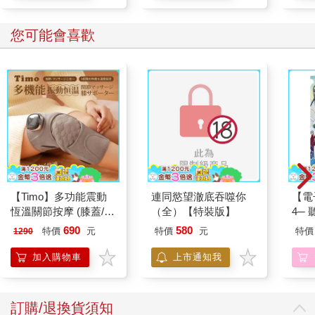
5 3 5 1
您可能會喜歡
6 1 3 5
7 3 5 1
28分以上
恭喜你！你擁有一個有錢人的腦袋。
你相信自己會成功，而且你也真的會成功。對你而言生活充滿了
驚奇與喜悅，你不只享受到金錢帶來的各種快樂，而且精神也絕
【Timo】多功能震動
連同慾望澈底吞噬你
【電
對不匱乏。
恆溫關節按摩 (膝蓋/
（全）【特裝版】
4─
肩/手肘通用) 無線充電
期挑
690
580
特價
元
特價
元
特價
1290
閱讀《有錢人想的和你不一樣》可以讓你更去思索檢視自己的信
加熱護膝 智能震動護
念，並且了解更多的真正精神與物質富裕的人的核心思考。
膝熱敷 【單入組】
加入購物車
上市通知我
22分～27分
訂購/退換貨須知
吃不飽餓不死是你的寫照。