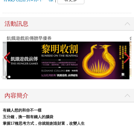
活動訊息
飢餓遊戲前傳贈早優券
金
內容簡介
有錢人想的和你不一樣
五分鐘，換一顆有錢人的腦袋
掌握17種思考方式，你就能創造財富，改變人生