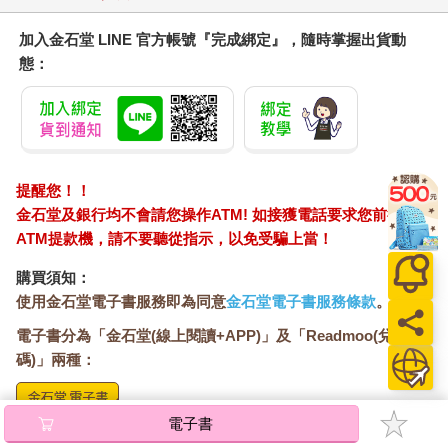
加入金石堂 LINE 官方帳號『完成綁定』，隨時掌握出貨動
雖然有時候看到有錢人會覺得略感羨慕，但總覺得那是別人的幸
態：
運。況且現在的生活雖不滿意，卻勉強可以接受，何必費心費力
去冒險？
其實讓自己的財富更上一層樓絕非不道德，也沒有你想像中的困
難，閱讀《有錢人想的和你不一樣》稍稍調整一下你對金錢的概
念，就可以讓你在金錢的運用上更加充裕。
提醒您！！
金石堂及銀行均不會請您操作ATM! 如接獲電話要求您前往
21分以下
ATM提款機，請不要聽從指示，以免受騙上當！
哎呀！你的財務狀況該小心囉！
購買須知：
使用金石堂電子書服務即為同意
金石堂電子書服務條款
。
你每天工作努力得像條狗，卻總是左支右絀。你聽過「賺錢」這
兩個字，卻從來沒有親眼見過。
電子書分為「金石堂(線上閱讀+APP)」及「Readmoo(兌換
碼)」兩種：
雖然你嘴上嚷著想發財，但是你的思考模式出了問題。趕快打開
《有錢人想的和你不一樣》中的〈財富檔案〉，看看你的思考模
式是不是跟有錢人想的都不一樣。
哈福．艾克到底是誰？為什麼
將儲存於會員中心→電子書服務「我的e書櫃」，點選線上
我要讀這本書？