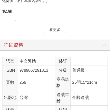
化提供，不在本書內容中。)
第1關
拾金不昧
看更多
如果在地上看到一枚壹圓硬幣，你會怎麼做？
a.撿起來放在口袋裡，但是懷疑這一塊錢能幹什麼。
詳細資料
b.撿起來，並且對上天帶來的幸運充滿感激。
語言
中文繁體
裝訂
c.視若無睹地走過去。
ISBN
9789867291813
分級
普通級
第2關
商品規
頁數
256
25開15*21cm
格
近朱者赤
適讀年
出版地
台灣
全齡適讀
選出你大部分的朋友的財務狀態。
齡
a.我大部分的朋友都比我窮。
注音
級別