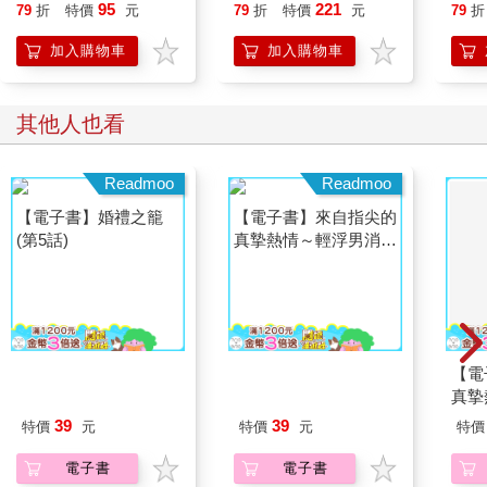
就告
95
221
79
折
特價
元
79
折
特價
元
79
折
說到金錢管理，你當下第一個想法是什麼？
加入購物車
加入購物車
a.等我有錢了，我就會開始管理錢。
b.不管有錢還是沒錢，我都要管理金錢。
其他人也看
c.管理金錢會限制我的自由，讓我的生活綁手綁腳。
評分量表
選項／題號 a b c
1 3 5 1
Readmoo
Readmoo
【電子書】婚禮之籠
【電子書】來自指尖的
【電
2 1 3 5
(第5話)
真摯熱情～輕浮男消防
真摯
員帶著熱烈眼神擁抱我
員帶
3 5 3 1
39
39
特價
元
特價
元
特價
～(第10話)
～(第
電子書
電子書
4 1 5 3