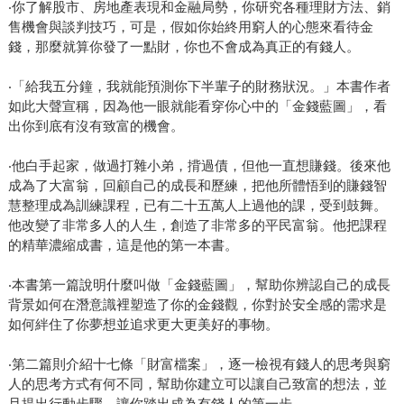
‧你了解股市、房地產表現和金融局勢，你研究各種理財方法、銷
售機會與談判技巧，可是，假如你始終用窮人的心態來看待金
錢，那麼就算你發了一點財，你也不會成為真正的有錢人。
‧「給我五分鐘，我就能預測你下半輩子的財務狀況。」本書作者
如此大聲宣稱，因為他一眼就能看穿你心中的「金錢藍圖」，看
出你到底有沒有致富的機會。
‧他白手起家，做過打雜小弟，揹過債，但他一直想賺錢。後來他
成為了大富翁，回顧自己的成長和歷練，把他所體悟到的賺錢智
慧整理成為訓練課程，已有二十五萬人上過他的課，受到鼓舞。
他改變了非常多人的人生，創造了非常多的平民富翁。他把課程
的精華濃縮成書，這是他的第一本書。
‧本書第一篇說明什麼叫做「金錢藍圖」，幫助你辨認自己的成長
背景如何在潛意識裡塑造了你的金錢觀，你對於安全感的需求是
如何絆住了你夢想並追求更大更美好的事物。
‧第二篇則介紹十七條「財富檔案」，逐一檢視有錢人的思考與窮
人的思考方式有何不同，幫助你建立可以讓自己致富的想法，並
且提出行動步驟，讓你踏出成為有錢人的第一步。