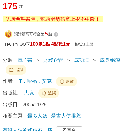
175
元
認購希望書包，幫助弱勢孩童上學不中斷！
5
預計最高可得金幣
點
?
100累1點 4點抵1元
HAPPY GO享
折抵無上限
分類：
電子書
＞
財經企管
＞
成功法
＞
成長/致富
追蹤
作者：
T．哈福．艾克
追蹤
出版社：
大塊
追蹤
出版日：
2005/11/28
相關主題：
最多人聽
愛書大使推薦
有錢人想的和你不一樣
看更多