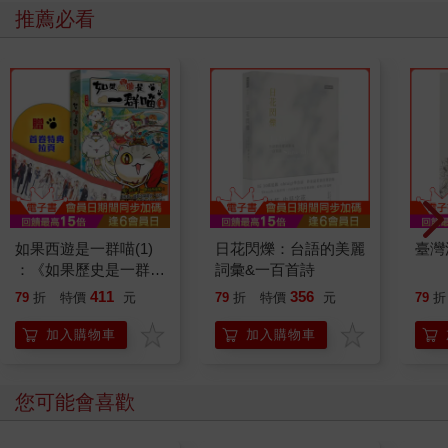
推薦必看
如果西遊是一群喵(1)
日花閃爍：台語的美麗
臺灣
：《如果歷史是一群
詞彙&一百首詩
喵》作者最新力作，附
411
356
79
折
特價
元
79
折
特價
元
79
折
【首卷特典】拉頁
加入購物車
加入購物車
您可能會喜歡