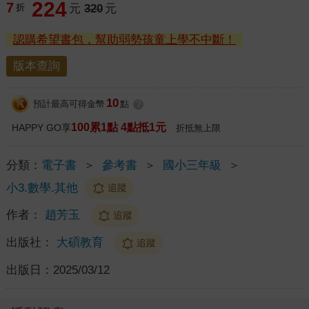
224
7
折
元
320
元
認購希望書包，幫助弱勢孩童上學不中斷！
版本查詢
10
預計最高可得金幣
點
?
100累1點 4點抵1元
HAPPY GO享
折抵無上限
分類：
電子書
＞
參考書
＞
國小三年級
＞
小3.數學.其他
追蹤
作者：
趙芳玉
追蹤
出版社：
大碩教育
追蹤
出版日：
2025/03/12