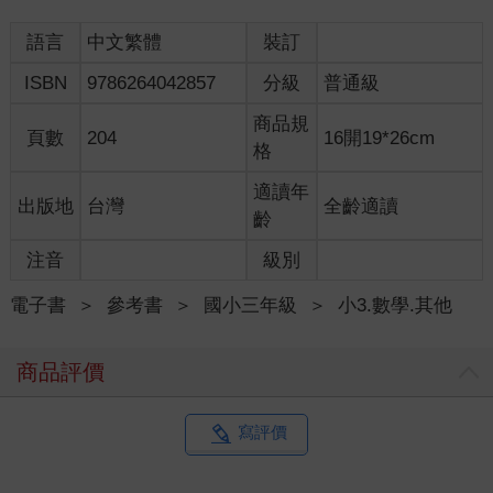
語言
中文繁體
裝訂
ISBN
9786264042857
分級
普通級
商品規
頁數
204
16開19*26cm
格
適讀年
出版地
台灣
全齡適讀
齡
注音
級別
電子書
＞
參考書
＞
國小三年級
＞
小3.數學.其他
商品評價
寫評價