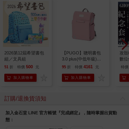
2026第12屆希望書包
【PUGO】聰明書包
攻殼機
組／文具組
3.0 plus(中低年級)藕
數位
粉 全新進化玩美上市
500
4161
51
折
特價
元
95
折
特價
元
特價
加入購物車
加入購物車
訂購/退換貨須知
加入金石堂 LINE 官方帳號『完成綁定』，隨時掌握出貨動
態：