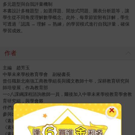
多元題型與自我評量機制
本書設計多種題型，如選擇題、開放式問題、圖表分析題等，讓
學生從不同角度理解數學概念。此外，每章節皆附有詳解，學生
可透過「認識 → 理解 → 熟練」的學習模式進行自我評量，確保
學習成效。
作者
主編 趙芳玉
中華未來學校教育學會 副秘書長
曾任職新北南強工商教學組長與國文教師十年，深耕教育研究與
師培發展，作為教育部
一○八課綱課程諮詢教師一員，爾後加入中華未來學校教育學會教
育研究組，與學會夥
伴們共同打造優質的教育學習生態圈。
參與出版著作
《素養檢定：國小數學三年級》，2025
《素養檢定：國小數學二年級》，2025
《素養檢定：國小國文低年級》，2024