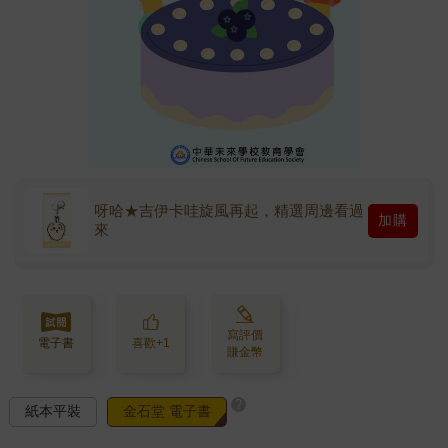
呀哈★吉伊卡哇旋風再起，精選周邊看過
加購
來
寫評價
電子書
喜歡+1
賺金幣
?
紙本平裝
金石堂 電子書