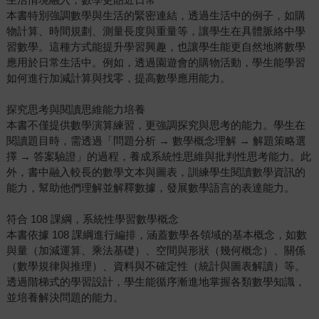
本書特別強調數學與生活的緊密連結，透過生活中的例子，如購
物計算、時間規劃、測量長度與重量等，讓學生在具體脈絡中學
習數學。這種方式能提升學習興趣，也讓學生能更自然地將數學
應用於日常生活中。例如，透過園遊會的購物活動，學生能學習
如何進行加減計算與找零，提高數學應用能力。
探究思考與閱讀思維能力培養
本書不僅提供數學演算練習，更強調探究與思考的能力。學生在
閱讀題目時，需透過「問題分析 → 數學概念理解 → 解題策略選
擇 → 答案驗證」的過程，養成系統性思維與批判性思考能力。此
外，書中融入較長的數學文本與圖表，訓練學生閱讀數學資訊的
能力，幫助他們理解並解釋數據，發展數學語言的表達能力。
符合 108 課綱，系統性學習數學概念
本書依據 108 課綱進行編排，涵蓋數學各領域的基本概念，如數
與量（加減運算、乘法基礎）、空間與形狀（幾何概念）、關係
（數學規律與推理）、資料與不確定性（統計與圖表解讀）等。
透過階梯式的學習設計，學生能循序漸進地掌握各類數學知識，
並培養解決問題的能力。