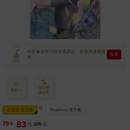
呀哈★吉伊卡哇旋風再起，精選周邊看過
加購
來
寫評價
喜歡+1
賺金幣
?
金石堂 電子書
Readmoo 電子書
83
79
折
元
105
元