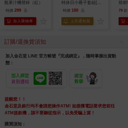
瓶果汁機替杯（紅）
特休日小冊子套組[限
焙材
加購]
愛配
299
180
特價
元
特價
元
79
折
加入購物車
上市通知我
訂購/退換貨須知
加入金石堂 LINE 官方帳號『完成綁定』，隨時掌握出貨動
態：
提醒您！！
金石堂及銀行均不會請您操作ATM! 如接獲電話要求您前往
ATM提款機，請不要聽從指示，以免受騙上當！
購買須知：