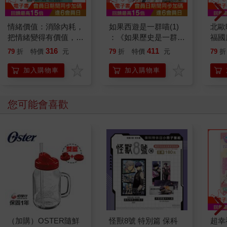
情緒價值：消除內耗，
如果西遊是一群喵(1)
北歐
把情緒變得有價值，跟
：《如果歷史是一群
福國
誰都能自在相處
喵》作者最新力作，附
316
411
79
折
特價
元
79
折
特價
元
79
折
【首卷特典】拉頁
加入購物車
加入購物車
您可能會喜歡
（加購）OSTER隨鮮
怪獸8號 特別篇 保科
超幸