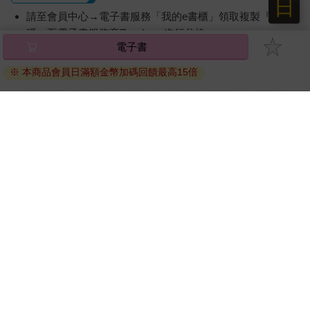
日
請至會員中心→電子書服務「我的e書櫃」領取複製『兌換
碼』至電子書服務商Readmoo進行兌換。
電子書
退換貨須知：
※ 本商品會員日滿額金幣加碼回饋最高15倍
因版權保護，您在金石堂所購買的電子書僅能以金石堂專屬
的閱讀軟體開啟閱讀，無法以其他閱讀器或直接下載檔案。
依據「消費者保護法」第19條及行政院消費者保護處公告之
「通訊交易解除權合理例外情事適用準則」，非以有形媒介
提供之數位內容或一經提供即為完成之線上服務，經消費者
事先同意始提供。（如：電子書、電子雜誌、下載版軟體、
虛擬商品…等），
不受「網購服務需提供七日鑑賞期」的限
制
。為維護您的權益，建議您先使用「試閱」功能後再付款
購買。