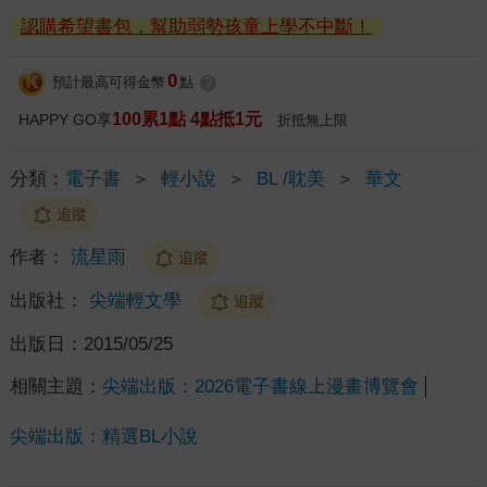
認購希望書包，幫助弱勢孩童上學不中斷！
0
預計最高可得金幣
點
?
100累1點 4點抵1元
HAPPY GO享
折抵無上限
分類：
電子書
＞
輕小說
＞
BL /耽美
＞
華文
追蹤
作者：
流星雨
追蹤
出版社：
尖端輕文學
追蹤
出版日：
2015/05/25
相關主題：
尖端出版：2026電子書線上漫畫博覽會
尖端出版：精選BL小說