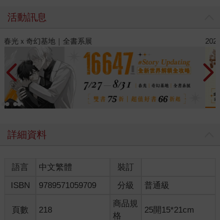
活動訊息
2026金石堂暑假漫博〈你好，我吃一點〉第二波
詳細資料
語言
中文繁體
裝訂
ISBN
9789571059709
分級
普通級
商品規
頁數
218
25開15*21cm
格