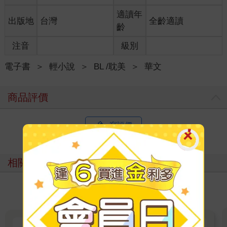
適讀年
出版地
台灣
全齡適讀
齡
注音
級別
電子書
＞
輕小說
＞
BL /耽美
＞
華文
商品評價
寫評價
相關主題