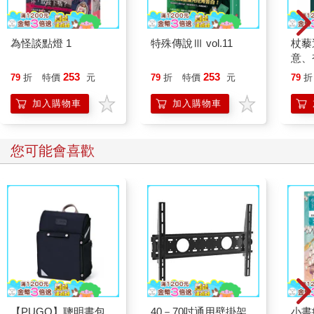
為怪談點燈 1
特殊傳說Ⅲ vol.11
杖藜
意、
恭談
253
253
79
折
特價
元
79
折
特價
元
79
折
想
加入購物車
加入購物車
您可能會喜歡
【PUGO】聰明書包
40－70吋通用壁掛架
小書