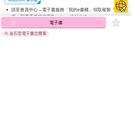
請至會員中心→電子書服務「我的e書櫃」領取複製『兌換
碼』至電子書服務商Readmoo進行兌換。
電子書
退換貨須知：
※ 金石堂電子書怎麼看
因版權保護，您在金石堂所購買的電子書僅能以金石堂專屬
的閱讀軟體開啟閱讀，無法以其他閱讀器或直接下載檔案。
依據「消費者保護法」第19條及行政院消費者保護處公告之
「通訊交易解除權合理例外情事適用準則」，非以有形媒介
提供之數位內容或一經提供即為完成之線上服務，經消費者
事先同意始提供。（如：電子書、電子雜誌、下載版軟體、
虛擬商品…等），
不受「網購服務需提供七日鑑賞期」的限
制
。為維護您的權益，建議您先使用「試閱」功能後再付款
購買。