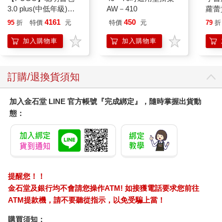
3.0 plus(中低年級)酷
AW－410
蘿蕾
黑 全新進化玩美上市
4161
450
95
折
特價
元
特價
元
79
折
加入購物車
加入購物車
訂購/退換貨須知
加入金石堂 LINE 官方帳號『完成綁定』，隨時掌握出貨動
態：
提醒您！！
金石堂及銀行均不會請您操作ATM! 如接獲電話要求您前往
ATM提款機，請不要聽從指示，以免受騙上當！
購買須知：