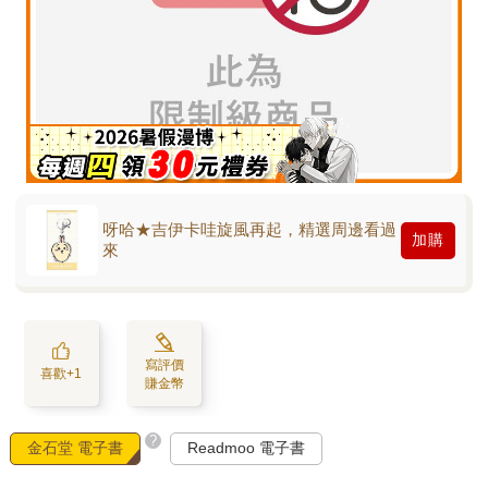
呀哈★吉伊卡哇旋風再起，精選周邊看過
加購
來
寫評價
喜歡+1
賺金幣
?
金石堂 電子書
Readmoo 電子書