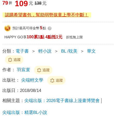
109
79
折
元
138
元
認購希望書包，幫助弱勢孩童上學不中斷！
5
預計最高可得金幣
點
?
100累1點 4點抵1元
HAPPY GO享
折抵無上限
分類：
電子書
＞
輕小說
＞
BL /耽美
＞
華文
追蹤
作者：
羽宸寰
追蹤
出版社：
尖端輕文學
追蹤
出版日：
2018/08/14
相關主題：
尖端出版：2026電子書線上漫畫博覽會
尖端出版：精選BL小說