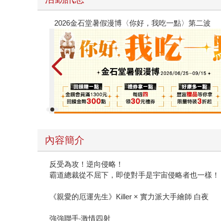
惠：電子書
攻殼
內容簡介
反受為攻！逆向侵略！
霸道總裁從不屈下，即使對手是宇宙侵略者也一樣！
《親愛的厄運先生》Killer × 實力派大手繪師 白夜
強強聯手‧激情四射