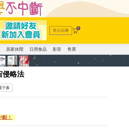
0
登入/註冊
電
居家休閒
日用食品
影音
售票
宙侵略法
 電子書
中斷！