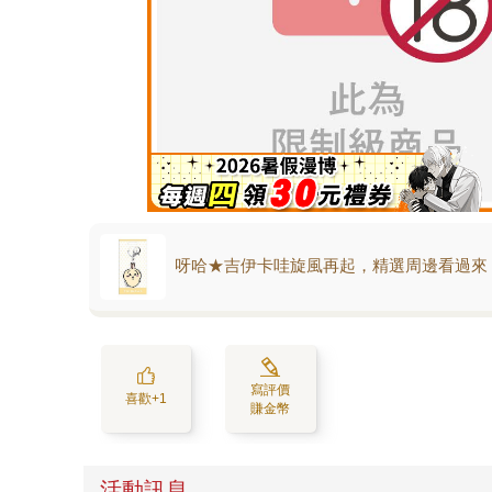
呀哈★吉伊卡哇旋風再起，精選周邊看過來
寫評價
喜歡+1
賺金幣
活動訊息