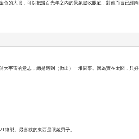
金色的大眼，可以把幾百光年之內的景象盡收眼底，對他而言已經夠
於大宇宙的意志，總是遇到（做出）一堆囧事。因為實在太囧，只好
VT繪製。最喜歡的東西是眼鏡男子。