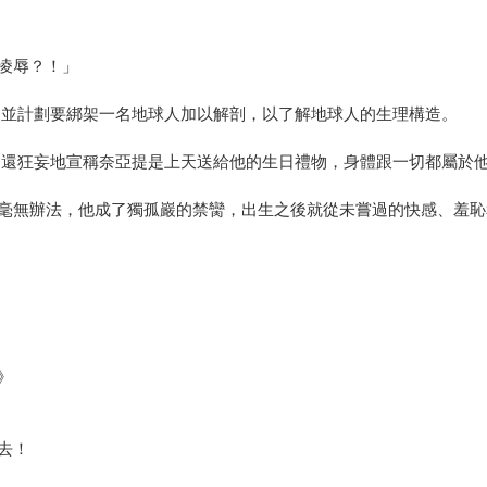
凌辱？！」
，並計劃要綁架一名地球人加以解剖，以了解地球人的生理構造。
，還狂妄地宣稱奈亞提是上天送給他的生日禮物，身體跟一切都屬於
毫無辦法，他成了獨孤巖的禁臠，出生之後就從未嘗過的快感、羞恥
》
去！