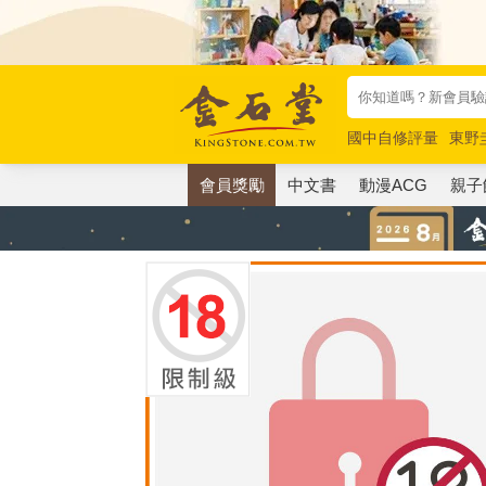
國中自修評量
東野
唯紅花綻放
奧德賽
會員獎勵
中文書
動漫ACG
親子