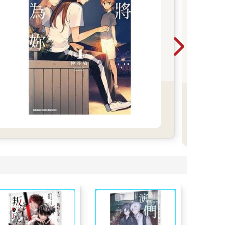
202
早上
開賣
販售
20
券券