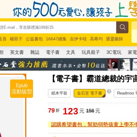
圭吾
楊双子
公益書包
16647續集
吉伊卡哇
高希均
通靈藥師
路邊攤新作
馬斯克
玩具總動員5
超慢跑
館
英文書
雜誌
電子書
文具
玩具親子
3C電玩
家
【電子書】霸道總裁的宇
Epub
流動版型
?
紙本平裝
金石堂 電子書
Readmoo
123
79
折
元
156
元
認購希望書包，幫助弱勢孩童上學不