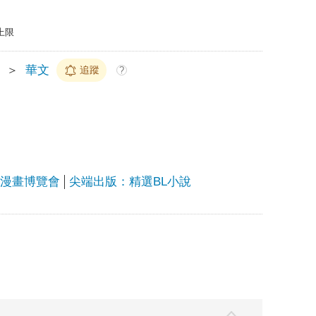
上限
＞
華文
追蹤
?
上漫畫博覽會
尖端出版：精選BL小說