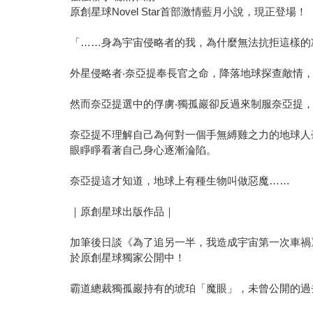
原創星球Novel Star首部激情藍月小說，現正登場！
「……身為宇宙侵略者的我，為什麼無法抗拒這樣的
外星侵略者‧奈亞提奉長官之命，降落地球探查敵情
然而奈亞提選中的俘虜‧獨孤巖卻反過來制服奈亞提
奈亞提不理解自己為何對一個手無縛雞之力的地球人
眼睜睜看著自己身心逐漸淪陷。
奈亞提這才知道，地球上有種生物叫做惡魔……
｜原創星球出版作品｜
加筆後日談《為了追另一半，我造成宇宙第一次車禍
於原創星球獨家公開中！
霸道總裁獨孤巖持有的琥珀「魔眼」，未曾公開的過