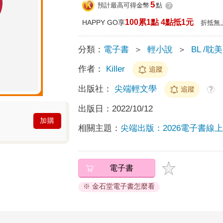
5
預計最高可得金幣
點
?
100累1點 4點抵1元
HAPPY GO享
折抵無
分類：
電子書
＞
輕小說
＞
BL /耽美
作者：
Killer
追蹤
出版社：
尖端輕文學
追蹤
?
出版日：
2022/10/12
加購
相關主題：
尖端出版：2026電子書線
電子書
※ 金石堂電子書怎麼看