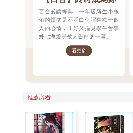
百合必讀經典！一年級新生小糸
侑的煩惱是不明白何謂喜歡一個
人的心情，正好又撞見學生會學
姊七海燈子被人告白的一幕。 燈
子坦言不管是誰來告白都無法讓
看更多
她心跳加快，對此深有同感的侑
卻在之後從燈子口中聽到意想不
到的話。 「我好像會喜歡上
妳。」
推薦必看