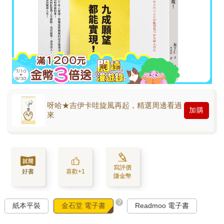
呀哈★吉伊卡哇旋風再起，精選周邊看過
加購
來
寫評價
好書
喜歡+1
賺金幣
?
紙本平裝
金石堂 電子書
Readmoo 電子書