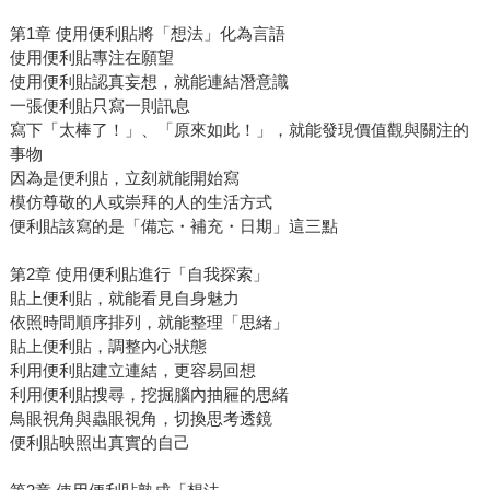
第1章 使用便利貼將「想法」化為言語
使用便利貼專注在願望
使用便利貼認真妄想，就能連結潛意識
一張便利貼只寫一則訊息
寫下「太棒了！」、「原來如此！」，就能發現價值觀與關注的
事物
因為是便利貼，立刻就能開始寫
模仿尊敬的人或崇拜的人的生活方式
便利貼該寫的是「備忘・補充・日期」這三點
第2章 使用便利貼進行「自我探索」
貼上便利貼，就能看見自身魅力
依照時間順序排列，就能整理「思緒」
貼上便利貼，調整內心狀態
利用便利貼建立連結，更容易回想
利用便利貼搜尋，挖掘腦內抽屜的思緒
鳥眼視角與蟲眼視角，切換思考透鏡
便利貼映照出真實的自己