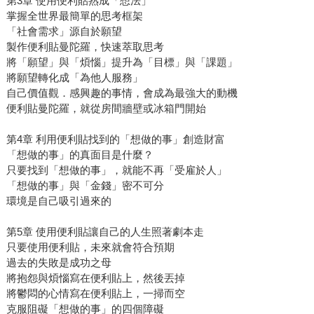
第3章 使用便利貼熟成「想法」
掌握全世界最簡單的思考框架
「社會需求」源自於願望
製作便利貼曼陀羅，快速萃取思考
將「願望」與「煩惱」提升為「目標」與「課題」
將願望轉化成「為他人服務」
自己價值觀．感興趣的事情，會成為最強大的動機
便利貼曼陀羅，就從房間牆壁或冰箱門開始
第4章 利用便利貼找到的「想做的事」創造財富
「想做的事」的真面目是什麼？
只要找到「想做的事」，就能不再「受雇於人」
「想做的事」與「金錢」密不可分
環境是自己吸引過來的
第5章 使用便利貼讓自己的人生照著劇本走
只要使用便利貼，未來就會符合預期
過去的失敗是成功之母
將抱怨與煩惱寫在便利貼上，然後丟掉
將鬱悶的心情寫在便利貼上，一掃而空
克服阻礙「想做的事」的四個障礙