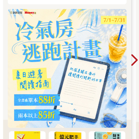
潛意識的領域占了腦的大部分。因此如果能夠讓潛意識成為盟
友，能夠發展成打從心底「想做的事」的想法就會「視覺化」。
而「便利貼」就是為此而設的搜尋窗口。
當「想做的事」成為人生目標，腦袋就會自己開始動起來
全面實施個人資訊保護法，是讓我得知便利貼威力的契機。
我是電腦的信徒，無論筆記還是行事曆都全面數位化，並透過與
公司電腦同步（資料共享）來進行工作。
但由於公司方針的緣故，資料共享在一夜之間遭到禁止。我在無
可奈何之下，只好使用便條紙磚應急。我將洽商筆記沿著虛線撕
下放在公司保管，這麼一來即使弄丟整本便條紙也不會導致資訊
外洩。
然而這麼做的代價是，數百張的便條散亂在辦公桌的抽屜裡，記
憶與注意力也隨著四散的筆記而變得渙散，思考變得零散並開始
影響工作。