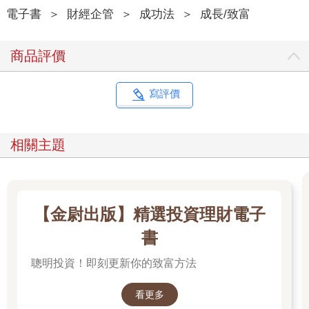
因為只要像玩貼紙一樣貼上便利貼，就會源源不絕地湧出多巴
電子書
＞
財經企管
＞
成功法
＞
成長/致富
胺，讓頭腦變得靈光無比。雖然本書建議從一天一張便利貼著
手，但只要開始寫就會停不下來。
商品評價
思考的整理與搜尋會變得順暢，而只要重新排列也能一次完成編
輯，還能透過加乘效果提升記憶力。難怪東大生會使用便利貼念
寫評價
書。
需要做的事情只有「寫下」、「貼上」、「重新排列」這三項而
相關主題
已，光靠這三件事任務就能達成九成。
便利貼的紙面小，而且有邊框，因此能夠產生與神社繪馬或七夕
短籤相同的效果。只要寫下祈求的事情或尋找的東西，需要的資
訊就會自動映入眼簾，尋求的答案也將接二連三降臨，這就是大
【金尉出版】精選投資理財電子
腦開始活躍運作的證據。
書
即使透過網路搜尋，也找不到打從心底真正「想做的事」等最重
聰明投資！即刻更新你的致富方法
要的事物。因為重要的事物只存在於自己腦內或是眼前展開的真
實空間裡。
看更多