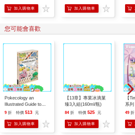
【首卷特典】拉頁
想
我從來未曾傳授過獨立創業的方法，我只傳授找到「想做的事」
加入購物車
加入購物車
的方法與從事副業的方法，為什麼獨立創業的人仍接二連三地出
現呢？
您可能會喜歡
這是因為他們在找到「想做的事」的同時，也找到了「人生目
標」。
當「想做的事＝人生目標」時，人生就會開始自動地朝著那個方
向移動，人生發生了典範轉移。
透過三種模式徹底改變人生！
「寫下」、「貼上」、「重新排列」—要做的只有這三種模式。
就是這麼簡單，所以任何人都能憑直覺操作。雖然需要準備，卻
Pokecology an
【13章】專業冰滴菓
【T
不需要努力。人生輕而易舉就能徹底改變，便利貼的威力就是這
Illustrated Guide to
臻3入組(160ml/瓶)
系列
麼驚人。
Pokemon Ecology
禮物
513
525
9
折
特價
元
84
折
特價
元
49
折
(Pokemon Pikachu
隨後在〈序章〉中，我將會傳授找到「想做的事＝人生目標」的
Press)
加入購物車
加入購物車
經典公式。只要找到能夠套用到這個公式的兩個關鍵字，人生就
會改變。