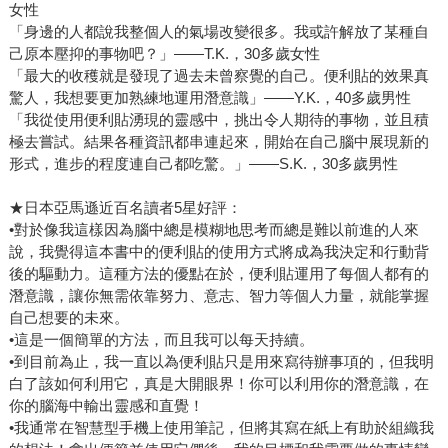
女性
「身邊的人都說我整個人的氣場改變很多。我或許解放了某種自
己原本壓抑的事物吧？」——T.K.，30多歲女性
「最大的收穫就是發現了過去未曾察覺的自己。便利貼的效果真
驚人，我想要更加熟練地運用潛意識」——Y.K.，40多歲男性
「我從使用便利貼湧現的靈感中，挑出令人期待的事物，並且積
極去嘗試。結果各種資訊都串連起來，開始在自己腦中展現新的
形式，進步的程度連自己都吃驚。」——S.K.，30多歲男性
★日本亞馬遜近百名讀者5星好評：
•對於像我這樣因為腦中總是模糊地思考而總是難以前進的人來
說，我覺得這本書中的便利貼的使用方式將成為我決定和行動背
後的驅動力。這種方法的優點在於，便利貼運用了每個人都有的
潛意識，讓你無需依靠努力、意志、智力等個人力量，就能掌握
自己想要的未來。
•這是一個簡單的方法，而且我可以每天持續。
•到目前為止，我一直以為便利貼只是用來寫待辦事項的，但我明
白了該如何利用它，真是大開眼界！你可以利用你的潛意識，在
你的腦海中輸出靈感和直覺！
•我通常在智慧型手機上使用筆記，但將其寫在紙上有助於組織我