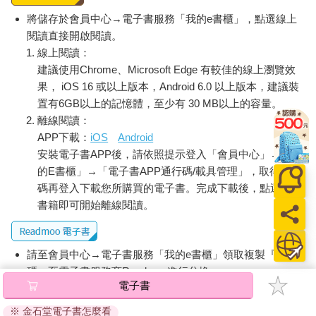
第3章將學習「重新排列」便利貼的訣竅。我們將會使用便利貼曼
陀羅等全世界最簡單的框架（分析和思考的架構），一舉找出
將儲存於會員中心→電子書服務「我的e書櫃」，點選線上
「想做的事＝人生目標」。
閱讀直接開啟閱讀。
線上閱讀：
第4章我們會從一覽表中選出「想做的事」，第5章則會勾勒「未
建議使用Chrome、Microsoft Edge 有較佳的線上瀏覽效
來藍圖」並繪製「草圖」。
果， iOS 16 或以上版本，Android 6.0 以上版本，建議裝
置有6GB以上的記憶體，至少有 30 MB以上的容量。
而在〈終章〉，我們將發現只要調整工作與興趣，就會注意到自
離線閱讀：
己未曾察覺但對世界有益的驚人事物。當這些事物開始與「想做
APP下載：
iOS
Android
的事」產生連結時，有趣的人生就會到來。
安裝電子書APP後，請依照提示登入「會員中心」→「我
一旦建立專屬自己的獨特故事，未來就會如你所想像的那般生動
的E書櫃」→「電子書APP通行碼/載具管理」，取得通行
展開。
碼再登入下載您所購買的電子書。完成下載後，點選任一
書籍即可開始離線閱讀。
來吧，人生只有一次。像我們一樣找到「想做的事」，過著像孩
童時期那樣充滿期待與雀躍的每一天吧！
請至會員中心→電子書服務「我的e書櫃」領取複製『兌換
碼』至電子書服務商Readmoo進行兌換。
電子書
退換貨須知：
※ 金石堂電子書怎麼看
因版權保護，您在金石堂所購買的電子書僅能以金石堂專屬