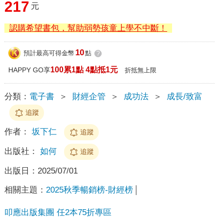
217
元
認購希望書包，幫助弱勢孩童上學不中斷！
10
預計最高可得金幣
點
?
100累1點 4點抵1元
HAPPY GO享
折抵無上限
分類：
電子書
＞
財經企管
＞
成功法
＞
成長/致富
追蹤
作者：
坂下仁
追蹤
出版社：
如何
追蹤
出版日：
2025/07/01
相關主題：
2025秋季暢銷榜-財經榜
叩應出版集團 任2本75折專區