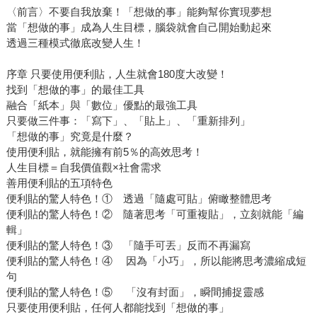
〈前言〉不要自我放棄！「想做的事」能夠幫你實現夢想
當「想做的事」成為人生目標，腦袋就會自己開始動起來
透過三種模式徹底改變人生！
序章 只要使用便利貼，人生就會180度大改變！
找到「想做的事」的最佳工具
融合「紙本」與「數位」優點的最強工具
只要做三件事：「寫下」、「貼上」、「重新排列」
「想做的事」究竟是什麼？
使用便利貼，就能擁有前5％的高效思考！
人生目標＝自我價值觀×社會需求
善用便利貼的五項特色
便利貼的驚人特色！① 透過「隨處可貼」俯瞰整體思考
便利貼的驚人特色！② 隨著思考「可重複貼」，立刻就能「編
輯」
便利貼的驚人特色！③ 「隨手可丟」反而不再漏寫
便利貼的驚人特色！④ 因為「小巧」，所以能將思考濃縮成短
句
便利貼的驚人特色！⑤ 「沒有封面」，瞬間捕捉靈感
只要使用便利貼，任何人都能找到「想做的事」