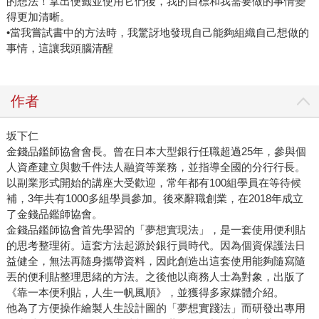
的想法！拿出便籤並使用它們後，我的目標和我需要做的事情變
得更加清晰。
•當我嘗試書中的方法時，我驚訝地發現自己能夠組織自己想做的
事情，這讓我頭腦清醒
作者
坂下仁
金錢品鑑師協會會長。曾在日本大型銀行任職超過25年，參與個
人資產建立與數千件法人融資等業務，並指導全國的分行行長。
以副業形式開始的講座大受歡迎，常年都有100組學員在等待候
補，3年共有1000多組學員參加。後來辭職創業，在2018年成立
了金錢品鑑師協會。
金錢品鑑師協會首先學習的「夢想實現法」，是一套使用便利貼
的思考整理術。這套方法起源於銀行員時代。因為個資保護法日
益健全，無法再隨身攜帶資料，因此創造出這套使用能夠隨寫隨
丟的便利貼整理思緒的方法。之後他以商務人士為對象，出版了
《靠一本便利貼，人生一帆風順》，並獲得多家媒體介紹。
他為了方便操作繪製人生設計圖的「夢想實踐法」而研發出專用