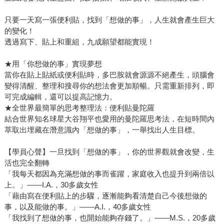
只要一天寫一張便利貼，找到「想做的事」，人生就會產生巨大
的變化！
透過寫下、貼上和重組，九成願望都能實現！
★用「你想做的事」實現夢想
當你在貼上貼紙或便利貼時，多巴胺就會源源不絕產生，頭腦會
變得清醒、整理和搜尋你的想法會更加順暢。只需重新排列，即
可完成編輯，還可以提高記憶力。
★全世界最簡單的思考整理法：便利貼曼陀羅
結合世界知名球星大谷翔平也愛用的曼陀羅思考法，在短時間內
萃取出埋藏在潛意識內「想做的事」，一舉找出人生目標。
【學員心聲】一旦找到「想做的事」，你的世界觀就會改變，生
活也完全翻轉
「我每天都因為充滿想做的事而雀躍，家庭收入也提升到兩倍以
上。」——I.A.，30多歲女性
「藉由寫在便利貼上的步驟，逐漸能夠看清楚自己今後想做的
事，以及能做的事。」——A.I.，40多歲女性
「我找到了想做的事，也開始能夠存錢了。」——M.S.，20多歲