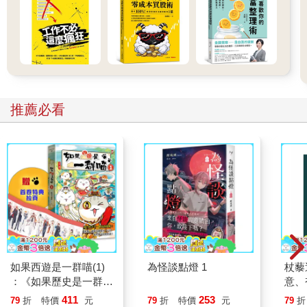
於是，我嘗試使用便利貼來取代便條紙磚。因為背面有黏膠，寫
好的便利貼可以貼在筆記本上。
這麼一來我的思緒不再雜亂無章。不僅如此，視覺化的思緒整齊
地排列在寬闊的筆記本上，能夠邊翻邊快速瀏覽。
而且思考變得清晰，工作開始變得流暢。因為我能夠駕馭潛意識
了。
推薦必看
效果很快就反映在業績上，不久之後，我就榮升至總部的企畫部
門。
而更令我驚訝的是，我找到了「想做的事」。
原來能夠從事「想做的事」竟然這麼開心，這是自童年時代天真
無邪四處玩耍以來未曾有過的體驗。而且和童年時的遊戲不同，
「想做的事」為我家的財庫帶來了收入。
如果西遊是一群喵(1)
為怪談點燈 1
杖藜
講座的學員也和我一樣開始產生變化。副業收入超過本業收入的
：《如果歷史是一群
意、
人、獨立創業的人，在短短的期間內就以數十人為單位出現。
喵》作者最新力作，附
恭談
411
253
79
折
特價
元
79
折
特價
元
79
折