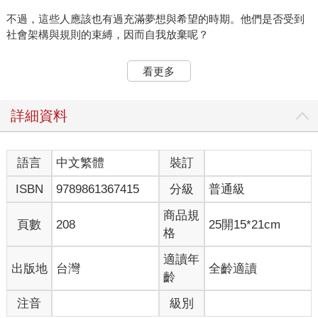
不過，這些人應該也有過充滿夢想與希望的時期。他們是否受到
社會架構與規則的束縛，因而自我放棄呢？
本書的目的是找出腦中「想做的事」，這麼一來「想做的事」就
看更多
能幫你實現夢想。
我從二○一四年開始以副業形式開設傳授副業的講座，並成立「金
詳細資料
錢品鑑師」協會。至今已有六千多名學員。而我很快就發現，學
員最大的煩惱是不知道自己「想做的副業」是什麼。
語言
中文繁體
裝訂
於是，我緊急開設「想做的事」講座，幫助大家找到「想做的副
ISBN
9789861367415
分級
普通級
業」，而幾乎所有人都因此找到了「想做的事」。那時使用的工
具就是「便利貼」。
商品規
頁數
208
25開15*21cm
格
只要使用便利貼，就一定能夠找到「想做的事」。
適讀年
出版地
台灣
全齡適讀
你是否有過將貼紙或便利貼「啪」地貼上，就莫名地感到愉快、
齡
興奮、雀躍的經驗呢？
注音
級別
便利貼能夠為人生帶來戲劇性轉變的祕密，就隱藏在「這裡」。