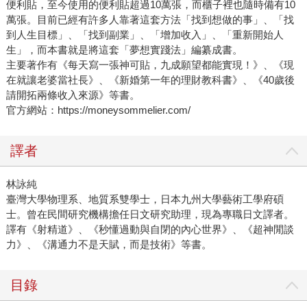
便利貼，至今使用的便利貼超過10萬張，而櫃子裡也隨時備有10
萬張。目前已經有許多人靠著這套方法「找到想做的事」、「找
到人生目標」、「找到副業」、「增加收入」、「重新開始人
生」，而本書就是將這套「夢想實踐法」編纂成書。
主要著作有《每天寫一張神可貼，九成願望都能實現！》、《現
在就讓老婆當社長》、《新婚第一年的理財教科書》、《40歲後
請開拓兩條收入來源》等書。
官方網站：https://moneysommelier.com/
譯者
林詠純
臺灣大學物理系、地質系雙學士，日本九州大學藝術工學府碩
士。曾在民間研究機構擔任日文研究助理，現為專職日文譯者。
譯有《射精道》、《秒懂過動與自閉的內心世界》、《超神閒談
力》、《溝通力不是天賦，而是技術》等書。
目錄