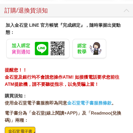
而便利貼正是改變人生的最強工具。我們將會知道過去並未清楚
訂購/退換貨須知
說明的便利貼的五項特色及應用方法。
加入金石堂 LINE 官方帳號『完成綁定』，隨時掌握出貨動
接著在第1章當中，將學習在便利貼「寫下」內容的訣竅。首先就
態：
從將願望與煩惱化為文字開始練習。這就像是寫神社繪馬或是七
夕短籤一樣簡單。
一旦寫到便利貼上，與潛意識之間的連結便就此展開。這麼一
來，就能接觸到自己未曾察覺的資訊或是沒有看見的「想法」。
多虧便利貼的五項特色，「想法」能夠無痛輸出，理解力全面提
提醒您！！
升，而資訊的接收也變得更加順暢。
金石堂及銀行均不會請您操作ATM! 如接獲電話要求您前往
ATM提款機，請不要聽從指示，以免受騙上當！
第2章將學習「貼上」便利貼的訣竅。「貼上」能將「想法」在筆
記本上建立實體連結，而腦內的「想法」也能得到整理並深植於
購買須知：
記憶當中。
使用金石堂電子書服務即為同意
金石堂電子書服務條款
。
電子書分為「金石堂(線上閱讀+APP)」及「Readmoo(兌換
再者，「貼上」也能逐漸累積視覺化的「想法」，勾勒出自己正
面的思考模式，找到真正的自己。
碼)」兩種：