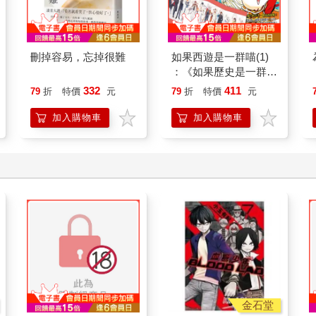
刪掉容易，忘掉很難
如果西遊是一群喵(1)
：《如果歷史是一群
喵》作者最新力作，附
332
411
79
折
特價
元
79
折
特價
元
【首卷特典】拉頁
加入購物車
加入購物車
金石堂