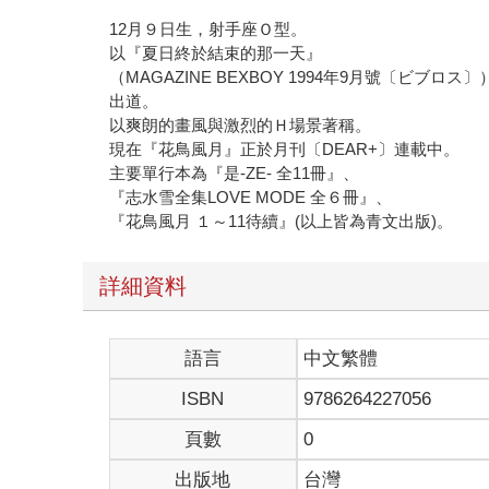
12月９日生，射手座Ｏ型。
以『夏日終於結束的那一天』
（MAGAZINE BEXBOY 1994年9月號〔ビブロス〕
出道。
以爽朗的畫風與激烈的Ｈ場景著稱。
現在『花鳥風月』正於月刊〔DEAR+〕連載中。
主要單行本為『是-ZE- 全11冊』、
『志水雪全集LOVE MODE 全６冊』、
『花鳥風月 １～11待續』(以上皆為青文出版)。
詳細資料
語言
中文繁體
ISBN
9786264227056
頁數
0
出版地
台灣