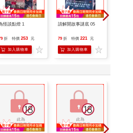
為怪談點燈 1
請解開故事謎底 05
祕密中
253
221
79
折
特價
元
79
折
特價
元
79
折
加入購物車
加入購物車
加