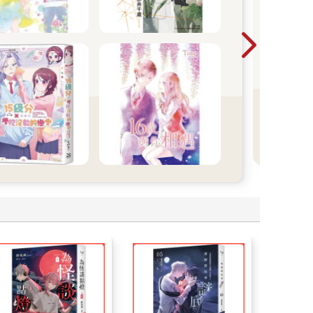
20
言觀
則的
焉的