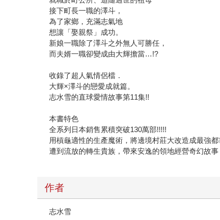
接下町長一職的澤斗，
為了家鄉，充滿志氣地
想讓「娶親祭」成功。
新娘一職除了澤斗之外無人可勝任，
而夫婿一職卻變成由大輝擔當…!?
收錄了超人氣情侶檔．
大輝×澤斗的戀愛成就篇。
志水雪的直球愛情故事第11集!!
本書特色
全系列日本銷售累積突破130萬部!!!!!
用槓龜適性的生產魔術，將邊境村莊大改造成最強都市
遭到流放的轉生貴族，帶來安逸的領地經營奇幻故事
作者
志水雪