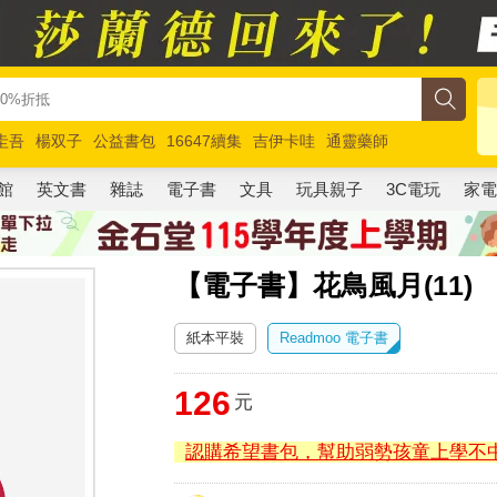
圭吾
楊双子
公益書包
16647續集
吉伊卡哇
通靈藥師
路邊攤新作
馬斯克
玩具總動員5
超慢跑
館
英文書
雜誌
電子書
文具
玩具親子
3C電玩
家
【電子書】花鳥風月(11)
紙本平裝
Readmoo 電子書
126
元
認購希望書包，幫助弱勢孩童上學不