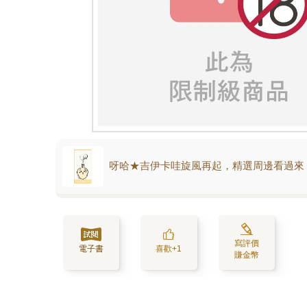
呀哈★吉伊卡哇旋風再起，精選周邊看過來
寫評價
電子書
喜歡+1
賺金幣