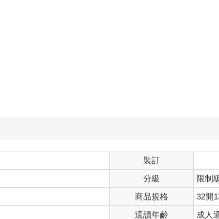
）
裝訂
分級
限制
商品規格
32開1
適讀年齡
成人