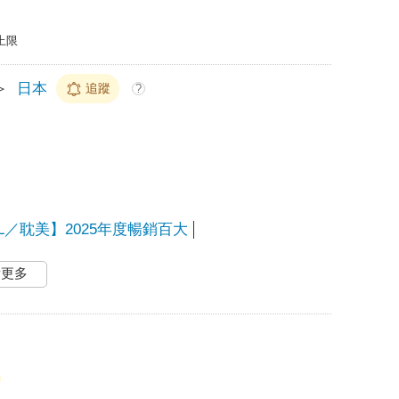
上限
＞
日本
追蹤
?
L／耽美】2025年度暢銷百大
看更多