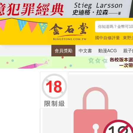
國中自修評量
東野
唯紅花綻放
奧德賽
會員獎勵
中文書
動漫ACG
親子