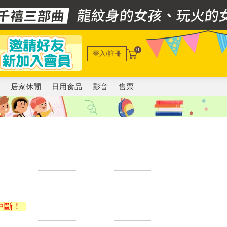
0
登入/註冊
電
居家休閒
日用食品
影音
售票
中斷！