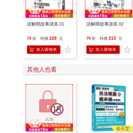
請解開故事謎底 01
請解開故事謎底 02
229
213
79
折
特價
元
79
折
特價
元
加入購物車
加入購物車
其他人也看
金石堂