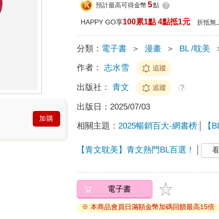
5
預計最高可得金幣
點
?
100累1點 4點抵1元
HAPPY GO享
折抵無
分類：
電子書
＞
漫畫
＞
BL /耽美
作者：
志水雪
追蹤
出版社：
青文
追蹤
?
出版日：
2025/07/03
加購
相關主題：
2025暢銷百大-網書榜
【B
【青文耽美】青文熱門BL百選！
電子書
※ 本商品會員日滿額金幣加碼回饋最高15倍