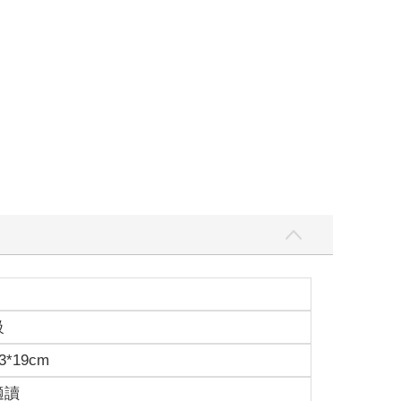
級
3*19cm
適讀