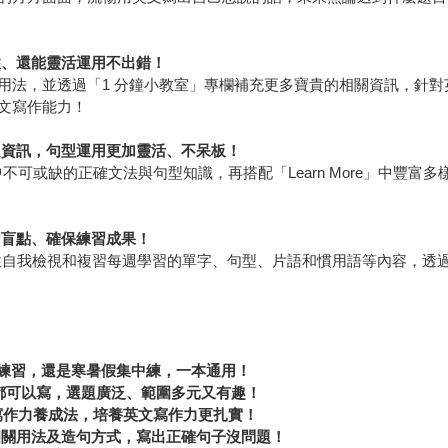
住、還能靈活運用不出錯！
法，並透過「1 分鐘小教室」專欄補充更多寶貴的相關資訊，針對
文寫作能力！
題資訊，句型運用更加靈活、不呆板！
作中不可或缺的正確文法與句型知識，再搭配「Learn More」中豐
習盲點、確保練習成果
！
階段性自我檢視和複習每週學習的單字、句型、片語和慣用語等內容，
常小練習，還是寒暑假集中練，一本通用！
營都可以寫，選題廣泛、範圍多元又有趣！
短文」寫作力養成法，培養英文寫作力更扎實！
相關用法及造句方式，寫出正確句子沒問題！