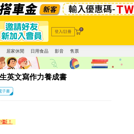
0
登入/註冊
電
居家休閒
日用食品
影音
售票
學生英文寫作力養成書
 電子書
中斷！