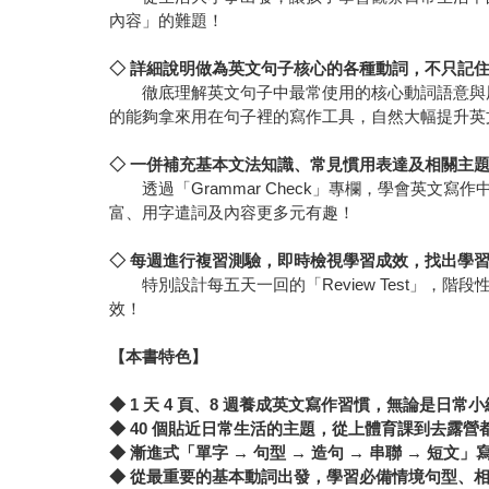
內容」的難題！
◇ 詳細說明做為英文句子核心的各種動詞
，不只記
徹底理解英文句子中最常使用的核心動詞語意與用
的能夠拿來用在句子裡的寫作工具，自然大幅提升英
◇ 一併補充基本文法知識、常見慣用表達及相關主
透過「Grammar Check」專欄，學會英文寫
富、用字遣詞及內容更多元有趣！
◇ 每週進行複習測驗，即時檢視學習成效，找出學
特別設計每五天一回的「Review Test」，
效！
【本書特色】
◆ 1 天 4 頁、8 週養成英文寫作習慣，無論是日
◆ 40 個貼近日常生活的主題，從上體育課到去露
◆ 漸進式「單字 → 句型 → 造句 → 串聯 → 
◆ 從最重要的基本動詞出發，學習必備情境句型、