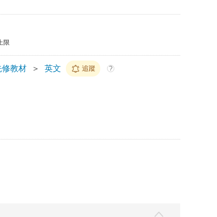
上限
先修教材
＞
英文
追蹤
?