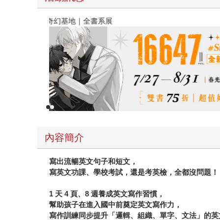
春光ｘ奇幻基地｜全書系展
內容簡介
寫出流暢英文句子和短文，
寫英文功課、學校考試，還是考英檢，全都沒問題！
1
天
4
頁、
8
週養成英文寫作習慣，
幫助孩子在進入國中前奠定英文寫作力，
寫作訓練
同步提升「
邏輯、組織、單字、文法
」的英