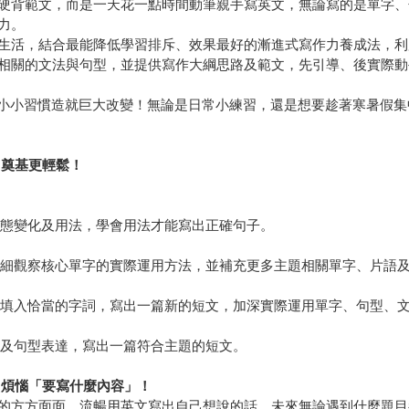
背範文，而是一天花一點時間動筆親手寫英文，無論寫的是單字、
力。
結合最能降低學習排斥、效果最好的漸進式寫作力養成法，利用「單字
相關的文法與句型，並提供寫作大綱思路及範文，先引導、後實際動
慣，小小習慣造就巨大改變！無論是日常小練習，還是想要趁著寒暑假
，奠基更輕鬆！
形態變化及用法，學會用法才能寫出正確句子。
仔細觀察核心單字的實際運用方法，並補充更多主題相關單字、片語
中填入恰當的字詞，寫出一篇新的短文，加深實際運用單字、句型、
路及句型表達，寫出一篇符合主題的短文。
用煩惱「要寫什麼內容」！
方方面面，流暢用英文寫出自己想說的話，未來無論遇到什麼題目