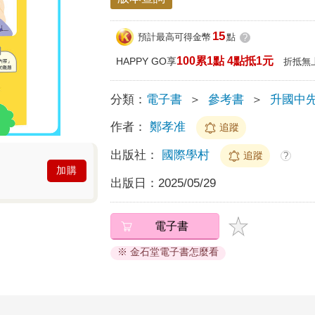
15
預計最高可得金幣
點
?
100累1點 4點抵1元
HAPPY GO享
折抵無
分類：
電子書
＞
參考書
＞
升國中
作者：
鄭孝准
追蹤
出版社：
國際學村
追蹤
?
加購
出版日：
2025/05/29
電子書
※ 金石堂電子書怎麼看