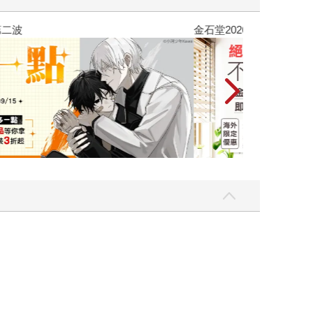
吃一點〉第二波
金石堂2026海