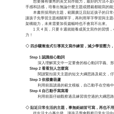
想要擁有優秀的英文寫作能力，最好的方法不是硬
手感和語感，培養出無論什麼主題或體裁都能寫的能
本書所採用的主題，範圍廣泛且貼近孩子的日常生活，
讓孩子先學習主題相關單字，再利用單字學習與主題
架構能力，未來需要加長篇幅時也不會寫不出來。
1 天 4 頁，只要 8 週就能養成英文寫作的習
力！
◇ 四步驟漸進式引導
英文寫作練習，減少學習壓力
Step 1
認識核心動詞
深入理解英文中一定要會的核心動詞字義、
Step 2
看看別人怎麼寫
閱讀緊扣當天主題的短文大綱思路及範文，
Step 3
依樣畫葫蘆
利用前面讀過的範文模板，自己動手在空格
Step 4
自己動手寫寫看
利用前面仔細觀察過且練習填空過的大綱思
◇ 貼近日常生活的
主題，事無鉅細皆可寫，再也不
從生活大小事出發，讓孩子學會觀察日常生活中的