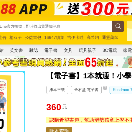
圭吾
楊双子
公益書包
16647續集
吉伊卡哇
高希均
通靈藥師
路邊攤新作
馬斯克
玩具總動員5
超慢跑
館
英文書
雜誌
電子書
文具
玩具親子
3C電玩
家
【電子書】1本就通！小
?
紙本平裝
金石堂 電子書
Readmoo
360
元
認購希望書包，幫助弱勢孩童上學不
版本查詢