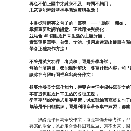
再也不怕上國中才練來不及、時間不夠用
，
未來更能
輕鬆掌控學習進度與生活！
本書從理解英文句子的
「
靈魂
」──
「動詞」開始，
掌握重要動詞的語意、正確用法與變化，
並結合
40
個貼近日常生活的主題分類，
實際運用單字、句型、文法、慣用表達寫出通順有邏
學會正確寫作方法！
不管是英文功課、考英檢，還是升學考試，
無論什麼題目，都能順利解決「要寫什麼內容」和「
讓你在有限時間裡寫出高分作文！
想要培養英文寫作能力，便要在生活中保持寫英文的
本書提供貼近日常生活的各種主題，
從單字開始漸進式引導學習，減低對練習寫英文句子
無論是平日輕鬆練，還是利用寒暑假集中練習，都能
無論是平日寫學校作業，還是準備升學考試，都會
要寫的場合，就必定會覺得困難重重、寫不出來，因