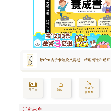
呀哈★吉伊卡哇旋風再起，精選周邊看過來
寫評價
電子書
喜歡+1
賺金幣
活動訊息