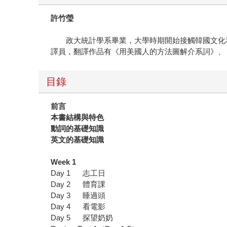
許竹瑩
政大統計學系畢業，大學時期開始接觸韓國文化和韓語
譯員，翻譯作品有《用美國人的方法圖解介系詞》、
目錄
前言
本書結構與特色
動詞的基礎知識
英文的基礎知識
Week 1
Day 1 志工日
Day 2 體育課
Day 3 睡過頭
Day 4 看電影
Day 5 探望奶奶