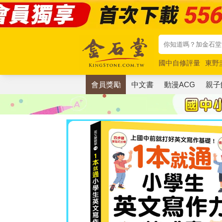
國中自修評量
東野
唯紅花綻放
奧德賽
會員獎勵
中文書
動漫ACG
親子