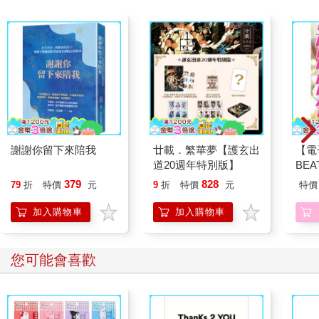
謝謝你留下來陪我
廿載．繁華夢【護玄出
【電
道20週年特別版】
BE
（3
379
828
79
折
特價
元
9
折
特價
元
特價
加入購物車
加入購物車
您可能會喜歡