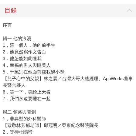
目錄
序言
輯一 他的浪漫
1．這一個人，他的前半生
2．他竟然寫作文告白
3．他怎能如此懂我
4．幸福的男人與睡美人
5．千萬別在他面前嫌我醜小鴨
【兒子心中的父親】林之晨／台灣大哥大總經理、AppWorks董事
長暨合夥人
6．笑一下，笑給上天看
7．我們永遠要睡在一起
輯二 領路與開創
1，非典型的外科醫師
【致敬林芳郁老師】邱冠明／亞東紀念醫院院長
2．等待杜鵑啼