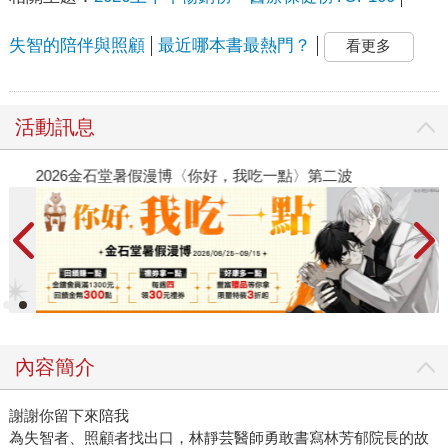
失智的陪伴與照顧
最近哪本書最熱門？
看更多
活動訊息
2026金石堂暑假漫博〈你好，我吃一點〉第二波
金
內容簡介
謝謝你留下來陪我
為失智者、照顧者找出口，林靜芸醫師勇敢書寫林芳郁院長的故