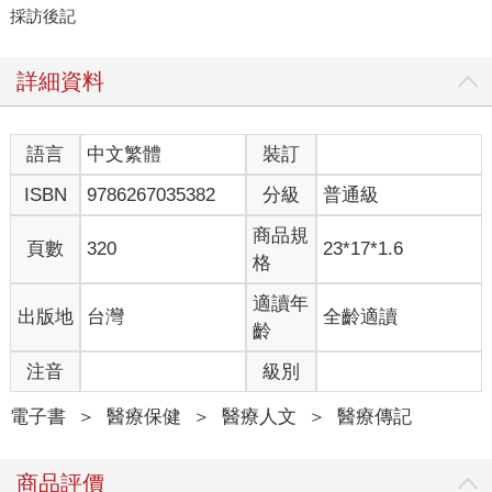
採訪後記
詳細資料
語言
中文繁體
裝訂
ISBN
9786267035382
分級
普通級
商品規
頁數
320
23*17*1.6
格
適讀年
出版地
台灣
全齡適讀
齡
注音
級別
電子書
＞
醫療保健
＞
醫療人文
＞
醫療傳記
商品評價