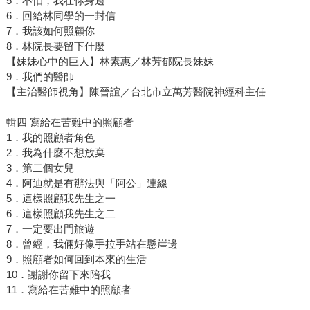
5．不怕，我在你身邊
6．回給林同學的一封信
7．我該如何照顧你
8．林院長要留下什麼
【妹妹心中的巨人】林素惠／林芳郁院長妹妹
9．我們的醫師
【主治醫師視角】陳晉誼／台北市立萬芳醫院神經科主任
輯四 寫給在苦難中的照顧者
1．我的照顧者角色
2．我為什麼不想放棄
3．第二個女兒
4．阿迪就是有辦法與「阿公」連線
5．這樣照顧我先生之一
6．這樣照顧我先生之二
7．一定要出門旅遊
8．曾經，我倆好像手拉手站在懸崖邊
9．照顧者如何回到本來的生活
10．謝謝你留下來陪我
11．寫給在苦難中的照顧者