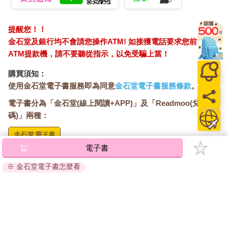
提醒您！！
金石堂及銀行均不會請您操作ATM! 如接獲電話要求您前往
ATM提款機，請不要聽從指示，以免受騙上當！
購買須知：
使用金石堂電子書服務即為同意
金石堂電子書服務條款
。
電子書分為「金石堂(線上閱讀+APP)」及「Readmoo(兌換
碼)」兩種：
電子書
將儲存於會員中心→電子書服務「我的e書櫃」，點選線上
閱讀直接開啟閱讀。
※ 金石堂電子書怎麼看
線上閱讀：
建議使用Chrome、Microsoft Edge 有較佳的線上瀏覽效
果， iOS 16 或以上版本，Android 6.0 以上版本，建議裝
置有6GB以上的記憶體，至少有 30 MB以上的容量。
離線閱讀：