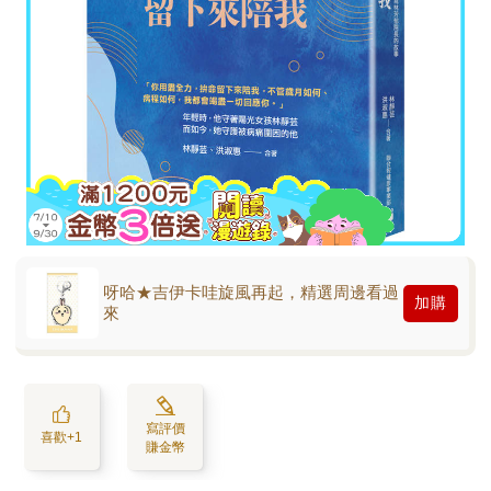
呀哈★吉伊卡哇旋風再起，精選周邊看過
加購
來
寫評價
喜歡+1
賺金幣