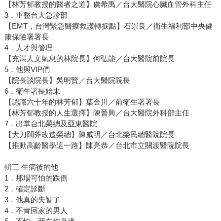
【林芳郁教授的醫者之道】虞希禹／台大醫院心臟血管外科主任
3．重整台大急診部
【EMT，台灣緊急醫療救護轉捩點】石崇良／衛生福利部中央健
康保險署署長
4．人才與管理
【充滿人文氣息的林院長】何弘能／台大醫院前院長
5．他與VIP們
【院長談院長】吳明賢／台大醫院院長
6．衛生署長始末
【認識六十年的林芳郁】葉金川／前衛生署署長
【林芳郁教授的人生選擇】陳晉興／台大醫院外科部主任
7．出掌台北榮總及亞東醫院
【大刀闊斧改造榮總】陳威明／台北榮民總醫院院長
【推動高齡醫學這一路】陳亮恭／台北市立關渡醫院院長
輯三 生病後的他
1．那場可怕的跌倒
2．確定診斷
3．他真的失智了
4．不肯回家的男人