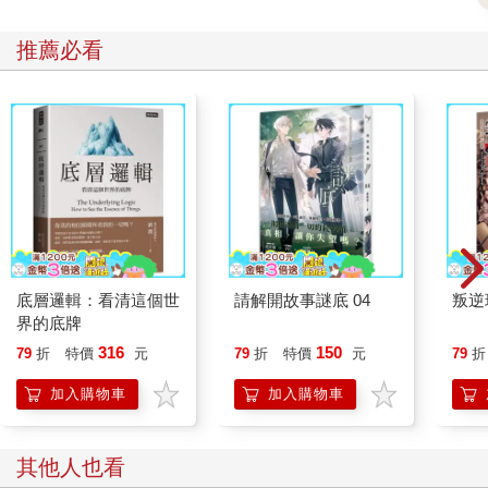
推薦必看
底層邏輯：看清這個世
請解開故事謎底 04
叛逆
界的底牌
316
150
79
折
特價
元
79
折
特價
元
79
折
加入購物車
加入購物車
其他人也看