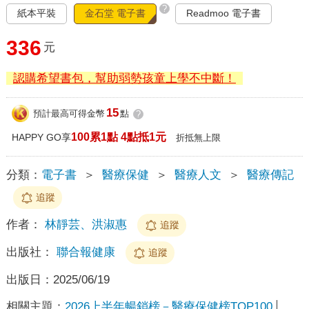
?
紙本平裝
金石堂 電子書
Readmoo 電子書
336
元
認購希望書包，幫助弱勢孩童上學不中斷！
15
預計最高可得金幣
點
?
100累1點 4點抵1元
HAPPY GO享
折抵無上限
分類：
電子書
＞
醫療保健
＞
醫療人文
＞
醫療傳記
追蹤
作者：
林靜芸、洪淑惠
追蹤
出版社：
聯合報健康
追蹤
出版日：
2025/06/19
相關主題：
2026上半年暢銷榜－醫療保健榜TOP100