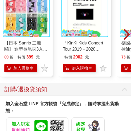
【日本 Sanrio 三麗
「KinKi Kids Concert
德國A
鷗】 造型長尾夾3入組
Tour 2019－2020
控油
(8款可選) 凱蒂貓 Hello
ThanKs 2 YOU」Blu
凝露3
399
2902
69
折
特價
元
特價
元
73
折
Kitty 庫洛米 布丁狗 酷
－ray初回盤
髮根
企鵝
調理
加入購物車
加入購物車
滋潤
質適
訂購/退換貨須知
加入金石堂 LINE 官方帳號『完成綁定』，隨時掌握出貨動
態：