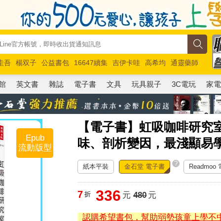
圭吾
楊双子
公益書包
16647續集
吉伊卡哇
高希均
通靈藥師
路邊攤新作
馬斯克
玩具總動員5
超慢跑
館
英文書
雜誌
電子書
文具
玩具親子
3C電玩
家
【電子書】虹吸咖啡研究
Epub
味、剖析變因，最淺顯易
流動版型
?
紙本平裝
金石堂 電子書
Readmoo
336
7
折
元
480
元
認購希望書包，幫助弱勢孩童上學不