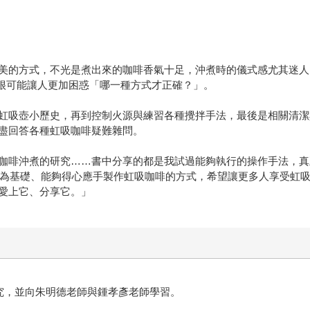
美的方式，不光是煮出來的咖啡香氣十足，沖煮時的儀式感尤其迷人
，卻很可能讓人更加困惑「哪一種方式才正確？」。
虹吸壺小歷史，再到控制火源與練習各種攪拌手法，最後是相關清潔
盡回答各種虹吸咖啡疑難雜問。
咖啡沖煮的研究……書中分享的都是我試過能夠執行的操作手法，真
學為基礎、能夠得心應手製作虹吸咖啡的方式，希望讓更多人享受虹
愛上它、分享它。」
究，並向朱明德老師與鍾孝彥老師學習。