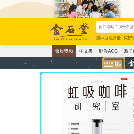
國中自修評量
東野
唯紅花綻放
奧德賽
會員獎勵
中文書
動漫ACG
親子