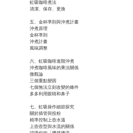
虹吸咖啡煮法
清潔、保存、更換
五、金杯準則與沖煮計畫
沖煮原理
金杯準則
沖煮計畫
風味調整
六、虹吸咖啡進階沖煮
沖煮咖啡風味的乘法關係
微觀論
三個重點變因
七個無法立刻改變的條件
多多利用眼睛和鼻子
七、虹吸操作細節探究
關於插管與投粉
精準控制上壺水溫
上壺壺型與水流的關係
認識你的「攪拌擾流」