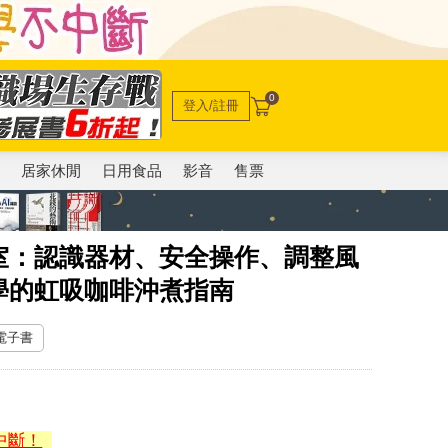
0
登入/註冊
電
居家休閒
日用食品
影音
售票
室：認識器材、安全操作、調整風
學的虹吸咖啡沖煮指南
 電子書
中斷！