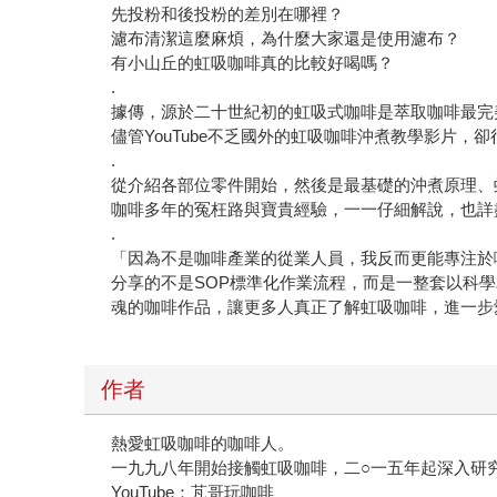
先投粉和後投粉的差別在哪裡？
濾布清潔這麼麻煩，為什麼大家還是使用濾布？
有小山丘的虹吸咖啡真的比較好喝嗎？
.
據傳，源於二十世紀初的虹吸式咖啡是萃取咖啡最完
儘管YouTube不乏國外的虹吸咖啡沖煮教學影片
.
從介紹各部位零件開始，然後是最基礎的沖煮原理、
咖啡多年的冤枉路與寶貴經驗，一一仔細解說，也詳
.
「因為不是咖啡產業的從業人員，我反而更能專注於
分享的不是SOP標準化作業流程，而是一整套以科
魂的咖啡作品，讓更多人真正了解虹吸咖啡，進一步
作者
熱愛虹吸咖啡的咖啡人。
一九九八年開始接觸虹吸咖啡，二○一五年起深入研
YouTube：芃哥玩咖啡