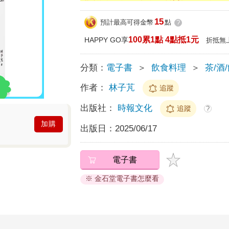
15
預計最高可得金幣
點
?
100累1點 4點抵1元
HAPPY GO享
折抵無
分類：
電子書
＞
飲食料理
＞
茶/酒
作者：
林子芃
追蹤
出版社：
時報文化
追蹤
?
加購
出版日：
2025/06/17
電子書
※ 金石堂電子書怎麼看