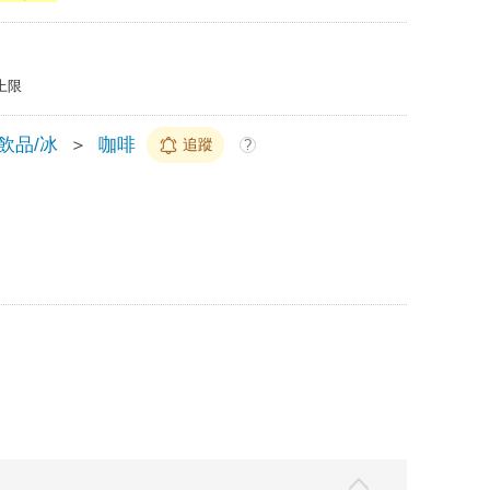
上限
/飲品/冰
＞
咖啡
追蹤
?