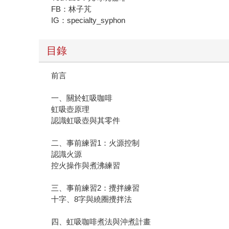
FB：林子芃
IG：specialty_syphon
目錄
前言
一、關於虹吸咖啡
虹吸壺原理
認識虹吸壺與其零件
二、事前練習1：火源控制
認識火源
控火操作與煮沸練習
三、事前練習2：攪拌練習
十字、8字與繞圈攪拌法
四、虹吸咖啡煮法與沖煮計畫