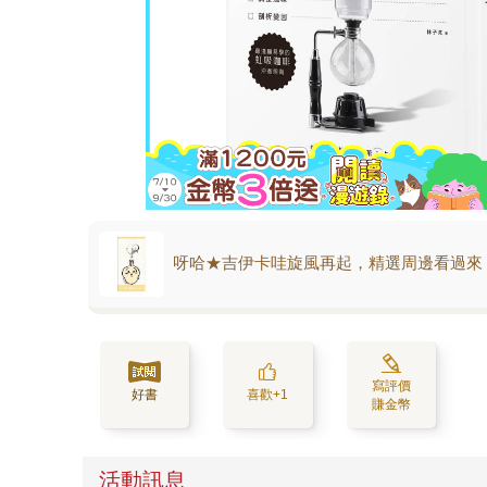
呀哈★吉伊卡哇旋風再起，精選周邊看過來
寫評價
好書
喜歡+1
賺金幣
活動訊息