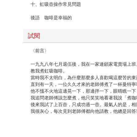
十、虹吸壺操作常見問題
後語 咖啡是幸福的
試閱
〈前言〉
一九九八年七月退伍後，我在一家連鎖家電賣場上班
教我煮虹吸咖啡。
當時我不太明白，為什麼那麼多人喜歡喝這麼苦的東
直到有一天，一位久久才來的老師傅煮了一杯曼特寧
他不慍不火地這邊晃一下，那邊拌一下，眼晴瞧一下
我追問老師傅該怎麼煮，他只笑笑地看著我說「煮咖
後來我試了上百壺，只成功過一壺。最氣人的是，相
我很灰心，每次見到老師傅都向他請教，他總是回答
.
二○一五年，摯友問我：「你咖啡煮很久了，你覺得
我因此再次投入研究虹吸咖啡的製作。