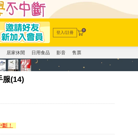
0
登入/註冊
電
居家休閒
日用食品
影音
售票
(14)
中斷！