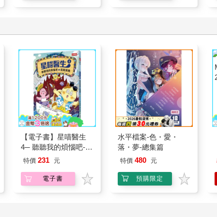
【電子書】星喵醫生
水平檔案-色・愛・
4─ 聽聽我的煩惱吧-假
落・夢-總集篇
期挑戰
231
480
特價
元
特價
元
電子書
預購限定