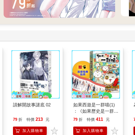
請解開故事謎底 02
如果西遊是一群喵(1)
：《如果歷史是一群
喵》作者最新力作，附
213
411
79
折
特價
元
79
折
特價
元
【首卷特典】拉頁
加入購物車
加入購物車