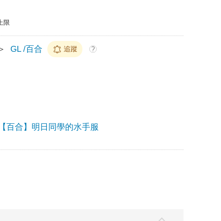
上限
＞
GL /百合
追蹤
?
【百合】明日同學的水手服