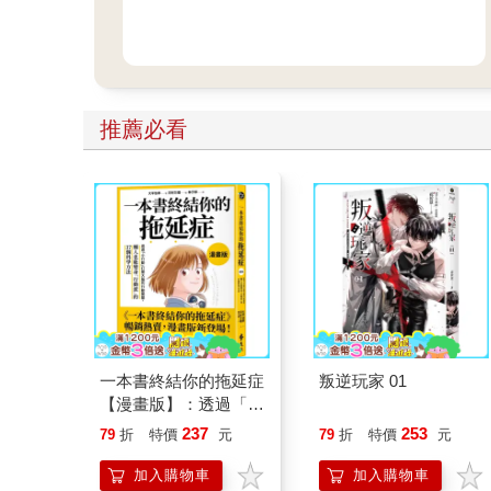
推薦必看
一本書終結你的拖延症
叛逆玩家 01
【漫畫版】：透過「小
行動」打開大腦的行動
237
253
79
折
特價
元
79
折
特價
元
開關，懶人也能變身
「行動派」的37個科
加入購物車
加入購物車