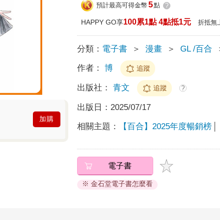
5
預計最高可得金幣
點
?
100累1點 4點抵1元
HAPPY GO享
折抵無
分類：
電子書
＞
漫畫
＞
GL /百合
作者：
博
追蹤
出版社：
青文
追蹤
?
出版日：
2025/07/17
加購
相關主題：
【百合】2025年度暢銷榜
電子書
※ 金石堂電子書怎麼看