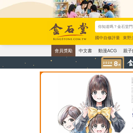
國中自修評量
東野
唯紅花綻放
奧德賽
會員獎勵
中文書
動漫ACG
親子