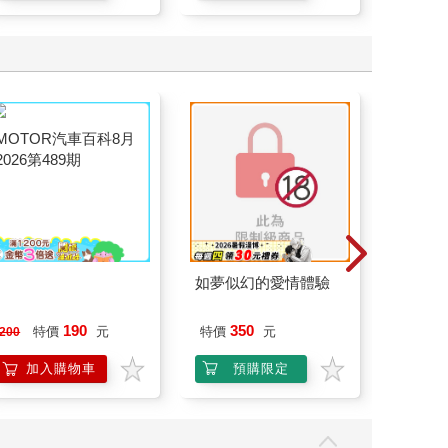
MOTOR汽車百科8月
如夢似幻的愛情體驗
連同慾
2026第489期
（全）
190
350
58
特價
元
特價
元
特價
200
加入購物車
預購限定
上