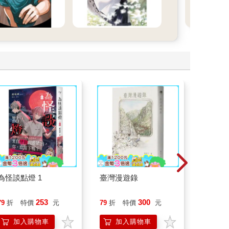
為怪談點燈 1
臺灣漫遊錄
請解開故
253
300
79
折
特價
元
79
折
特價
元
79
折
加入購物車
加入購物車
加