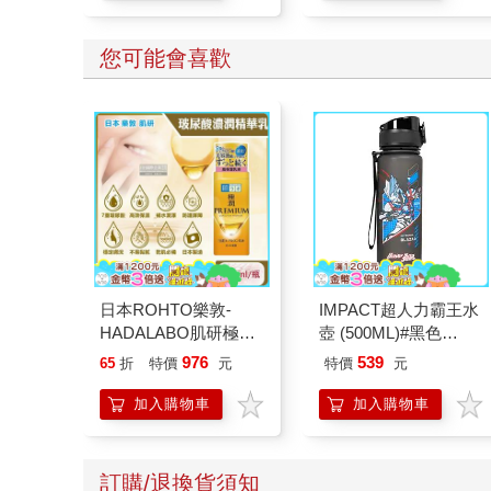
學方法
您可能會喜歡
日本ROHTO樂敦-
IMPACT超人力霸王水
HADALABO肌研極潤
壺 (500ML)#黑色
金緻7重玻尿酸高效保
IMUTB01BK
976
539
65
折
特價
元
特價
元
濕潤澤特濃精華乳液
140ml/金瓶(Premium
加入購物車
加入購物車
臉部肌膚護理乳霜,素
顏保養乾肌水凝乳)
訂購/退換貨須知