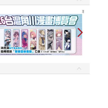
攻殼機動隊 (199