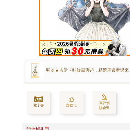
呀哈★吉伊卡哇旋風再起，精選周邊看過來
寫評價
電子書
喜歡+1
賺金幣
活動訊息