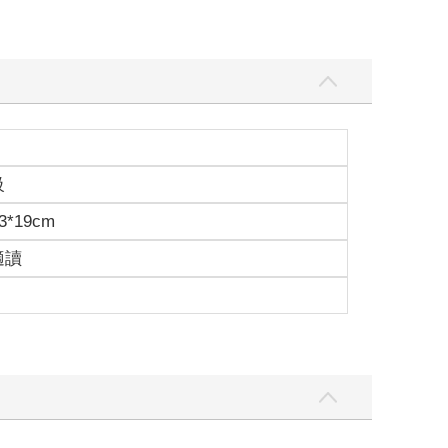
級
3*19cm
適讀