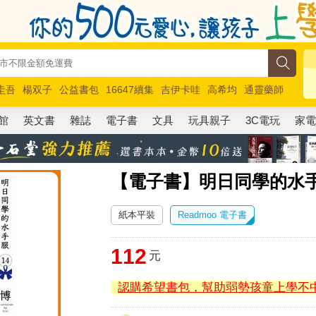
圭吾
楊双子
公益書包
16647續集
吉伊卡哇
高希均
通靈藥師
路邊攤新作
馬斯克
玩具總動員5
超慢跑
館
英文書
雜誌
電子書
文具
玩具親子
3C電玩
家
【電子書】明日同學的水手服
紙本平裝
Readmoo 電子書
112
元
認購希望書包，幫助弱勢孩童上學不