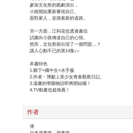
參加文化祭的戲劇演出，
小路開始重新審視自己、
面對家人，並摸索新的道路。
另一方面，江利花也透過書信
試圖向小路傳達自己的心情。
然而，文化祭卻出現了一個問題…？
讓人心動不已的第14集♪♪
本書特色
1.鄉下×國中生×水手服
2.作者・博獻上美少女青春觀察日記。
3.溫馨的學園物語即將開始囉！
4.TV動畫也超推薦！
作者
博
日本漫畫家、插畫家。