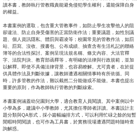
讀本書，教師執行管教職責能避免侵犯學生權利，還能保障自身
的權益。
本書案例的選取，包含重大管教事件，如防止學生攻擊他人的阻
卻違法、防止自身受傷害的正當防衛作法；重要議題，如性別議
題、個人資訊隱私、體罰與霸凌等；校園常見的管教作法，如罰
站、罰寫、沒收、搜書包、公布成績、抽查含有生活札記的聯絡
簿等的合法性探討。案例呈現法規名稱、條文內容、大法官釋
字、法院判決、教育部函釋等，有明確的法律與行政規範，並加
以解釋。即使不具備法律背景，也容易瞭解。尤可貴者，在於提
供具體作法及判斷依據，讓教師遭遇相關情事時有所依循。同
時，許多管教的作法，難以截然二分能做或不能做。本書也提出
重要的原則，作為教師執行管教的判斷線索。
本書案例涵蓋幼兒園到大學，適合教育人員閱讀。其中案例以中
小學為多，建議中小學教師，尤其擔任導師者詳讀。本書設計主
題分類與QA形式，採小篇幅編排方式，可以利用忙碌之餘的短暫
閒暇時間閱讀，也可作為工具書，於實務現場遭遇問題時隨時查
詢解惑。