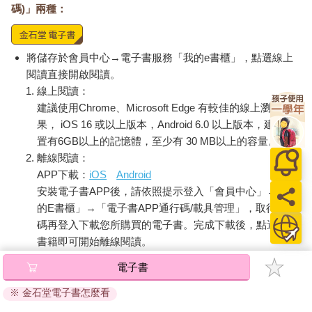
則，高中學生的成績亦不應被任意公開，以確保學生的權益不受
碼)」兩種：
侵犯。
【教育真心話】
將儲存於會員中心→電子書服務「我的e書櫃」，點選線上
閱讀直接開啟閱讀。
確實，學生不僅是受教育者，更是法律上的權利主體，他們的隱
線上閱讀：
私權與個人資料保護應受到應有的保障。許多教師公開成績，其
建議使用Chrome、Microsoft Edge 有較佳的線上瀏覽效
實是出於希望透過比較來砥礪學生、促進學習進度的初心。然
果， iOS 16 或以上版本，Android 6.0 以上版本，建議裝
而，即使出發點良善，若未妥善處理，仍可能侵犯學生的隱私
置有6GB以上的記憶體，至少有 30 MB以上的容量。
權。雖然教育現場確實存在教師負擔繁重、難以獨自完成所有行
離線閱讀：
政工作的現實困境，但這並不表示長期以來習慣的做法就一定是
APP下載：
iOS
Android
適法或合宜的。錯誤的行為即便經年累月，仍然無法成為正確或
合規之舉。因此，若教師在公開成績前，能夠先行徵得學生同
安裝電子書APP後，請依照提示登入「會員中心」→「我
意，並讓他們充分了解成績資料將如何被使用，這才是較為妥善
的E書櫃」→「電子書APP通行碼/載具管理」，取得通行
且合法的做法。
碼再登入下載您所購買的電子書。完成下載後，點選任一
在實務操作上，可以尋找折衷方案來兼顧便捷性與學生權益。例
書籍即可開始離線閱讀。
如，在公開念出成績時，先詢問學生是否願意被點名，讓不願公
開的學生有選擇權。再者，過往許多學校會以紙本方式發送成績
電子書
總表供學生確認，但這可能導致其他學生無意間得知彼此成績，
請至會員中心→電子書服務「我的e書櫃」領取複製『兌換
※ 金石堂電子書怎麼看
侵害個人隱私。為解決此問題，部分學校已改為讓學生透過線上
碼』至電子書服務商Readmoo進行兌換。