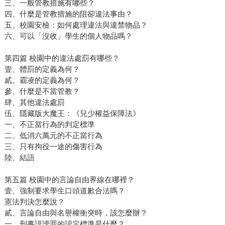
三、一般管教措施有哪些？
四、什麼是管教措施的阻卻違法事由？
五、校園安檢：如何處理違法與違禁物品？
六、可以「沒收」學生的個人物品嗎？
第四篇 校園中的違法處罰有哪些？
壹、體罰的定義為何？
貳、霸凌的定義為何？
參、什麼是不當管教？
肆、其他違法處罰
伍、隱藏版大魔王：《兒少權益保障法》
一、不正當行為的判定標準
二、低消六萬元的不正當行為
三、只有拘役一途的傷害行為
陸、結語
第五篇 校園中的言論自由界線在哪裡？
壹、強制要求學生口頭道歉合法嗎？
憲法判決怎麼說？
貳、言論自由與名譽權衝突時，該怎麼辦？
一、刑事誹謗罪的認定標準是什麼？