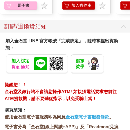
題，並違反教師應遵守的保密義務。教學評量的成績不僅是學習
電子書
加入購物車
歷程的一部分，更是對學生權益有重大影響的行為，特別是關鍵
性的學業成績，更不能讓學生代為輸入。
此外，若學生協助登錄成績，可能衍生成績外洩的風險，導致
訂購/退換貨須知
「被外洩成績的學生」承受人格權上的損害。同時，若學生在登
錄過程中修改成績，可能造成教師登錄錯誤，進而引發「偽造文
加入金石堂 LINE 官方帳號『完成綁定』，隨時掌握出貨動
書」的刑事責任。因此，教師應自行負責成績登錄，避免因疏忽
態：
違反個資保護規範，並確保學生的隱私權與學習權益不受侵害。
‧ 實例4 教師能否公布學生成績與排名呢？
成績的本質在於檢視學生的學習成果，並作為教師調整教學策略
的參考，而非用來與他人比較或競爭。此外，成績屬於學生的重
要個人隱私，無論是公開宣布、公告，或是進行班級排名，若未
提醒您！！
經學生同意，皆已違反保密義務，使教師須負起相應的行政責
金石堂及銀行均不會請您操作ATM! 如接獲電話要求您前往
任。因此，此類做法既不妥當，也不符合法規。
ATM提款機，請不要聽從指示，以免受騙上當！
此外，教育部於113年4月24日公布的國民小學及國民中學學生學
習評量辦法第11條第3項亦明確規定，學校可以公告學生成績的分
購買須知：
布情形，但不得公開個別學生在班級或學校的排名，以具體保障
使用金石堂電子書服務即為同意
金石堂電子書服務條款
。
學生的個人成績隱私。雖然《高級中等學校學生學習評量辦法》
未明確訂定類似規範，但基於相同的法理與學生隱私權保障原
電子書分為「金石堂(線上閱讀+APP)」及「Readmoo(兌換