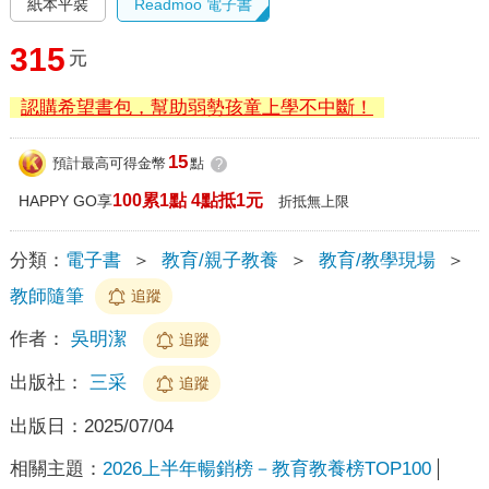
紙本平裝
Readmoo 電子書
315
元
認購希望書包，幫助弱勢孩童上學不中斷！
15
預計最高可得金幣
點
?
100累1點 4點抵1元
HAPPY GO享
折抵無上限
分類：
電子書
＞
教育/親子教養
＞
教育/教學現場
＞
教師隨筆
追蹤
作者：
吳明潔
追蹤
出版社：
三采
追蹤
出版日：
2025/07/04
相關主題：
2026上半年暢銷榜－教育教養榜TOP100