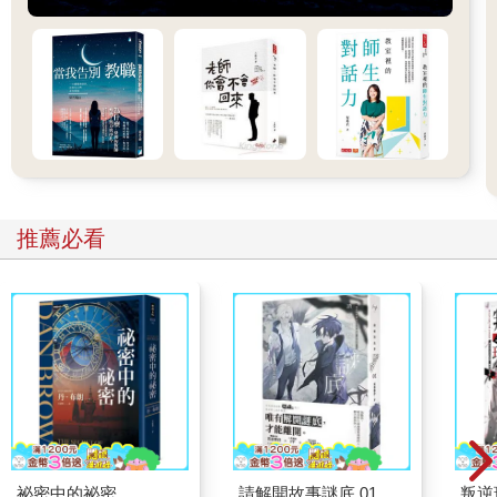
資料自主，而受法律所保護……」
第689號解釋文的核心論點在於，個人在公共場所雖然享有行動自
由，只是需要在一定程度上相互容忍可能的不便，公共場所個人
權利適度被限制是難以避免的。而大法官進一步推論，在公開場
所中，若個人的私密領域或個人資料自主受到「過度」干擾，法
律亦應加以限制干擾者，以維護個人人格自由的發展。
換言之，若個人在公開場所內持續遭受他人的注視、監看、監聽
推薦必看
或個資被公開揭露，將可能影響其人格發展。因此，個人在公開
場所中的隱私權亦應受到法律的適當保障，以確保其基本權利不
受不當侵犯。
最後，雖然隱私權的保障係透過大法官解釋而來，大法官的解釋
是屬於《憲法》層次內涵，我國通過《個人資料保護法》，並輔
以相關法規來作為隱私權保障的基準。
貳、在學校該如何注意個人資訊隱私權？
祕密中的祕密
請解開故事謎底 01
叛逆