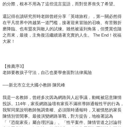
的分際，根本不用為了這些流言蜚語，而對世界喪失了希望。
還記得在讀研究所時老師曾經分享「英雄旅程」，第一關必然得
在平凡世界中跨越第一道門檻，接著迎來冒險的召喚、有苦難折
磨降臨、也有盟友與敵人的試煉。雖然被逼到角落，但獎賞也隨
之而來，最後，主角復活繼續過著充實的人生。 The End！祝福
大家！
【推薦序3】
老師要教孩子守法，自己也要學會面對法律風險
──新北市立北大國小教師 陳民峰
我是一名教師，曾經多次因為網路與人起爭議，動輒被惡意陳情
投訴。114年，家長網路論壇有家長不滿班導師通報性平的行為，
我幫同業說明教師無調查權、必須限時通報時，又被憤怒的家長
陳情別管閒事。最後演變網路筆戰，對方提告，地檢署認為
「『恐龍家長』屬合理評論」、「性平案件、陳情管道之討論符