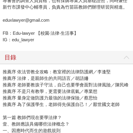
專審會的調查人員資格，也有採購專業人員基礎證照，同時兼任
新竹市課發中心輔導員，負責為竹苗區教師們辦理研習與精進。
eduxlawyer@gmail.com
FB：Edu-lawyer 【校園‧法律‧生活事】
IG：edu_lawyer
目錄
推薦序 依法管教全攻略：教室裡的法律防護網／李逢堅
推薦序 法律，是親師生的共同語言／胡語姍
推薦序 老師要教孩子守法，自己也要學會面對法律風險／陳民峰
推薦序 不是只有教學，更需要法律底氣／專業想
推薦序 量身定做防護力最強的法律保險／蔡思怡
推薦序 為了保護學生，老師得先保護自己！／厭世國文老師
第一篇 教師們現在要學法律？
壹、教師應該具備哪些法律概念？
一、因應時代而生的遊戲規則