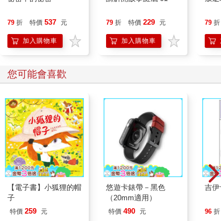
◎事件6 教師可否公布學生的成績與排名？或請學生代為登錄成
績？
537
229
79
折
特價
元
79
折
特價
元
79
折
‧ 實例1 考完期中考後，可否向全班宣讀個人成績？
加入購物車
加入購物車
依據大法官第603號解釋、教師法第32條以及《個人資料保護法》
18的規定，可以得知學生的成績屬於個人資料的範疇，依法應受
保護。教師法第32 條明確規定，教師不得隨意洩漏學生的個人資
您可能會喜歡
料，而《個資法》則進一步強調，個人資料的蒐集、處理及利用
須符合特定目的，並獲得當事人同意。因此，在未經學生或法定
代理人同意的情況下，教師公開學生成績的行為，已違反法律賦
予教師的保密義務，屬於不當處理個人資料的違法行為。
‧ 實例2 教師登錄成績是否會侵害學生的隱私權？
教學評量為教學活動延伸，是屬於教學活動的一環，教師知悉學
生的成績，除為了計算學期成績之外，亦是作為教師檢視學生學
習成就，以及是否調整教學活動的重要依據，因此教師知悉學生
的成績，並非侵害學生隱私權。
【電子書】小狐狸的帽
悠遊卡錶帶－黑色
吉伊
‧ 實例3 教師能否請「其他」同學協助登錄成績呢？
子
（20mm適用）
教師若請學生協助登錄「任何」成績，無論是平時測驗、作業分
259
490
特價
元
特價
元
96
折
數，甚至是期中、期末考成績，皆涉及學生個人資料的保護問