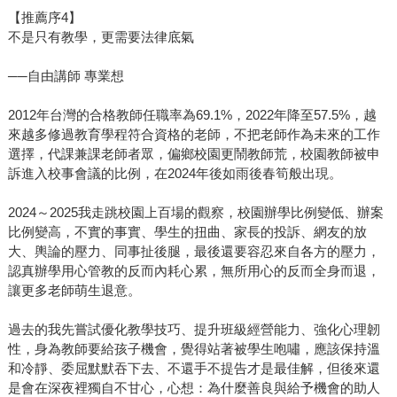
【推薦序4】
不是只有教學，更需要法律底氣
──自由講師 專業想
2012年台灣的合格教師任職率為69.1%，2022年降至57.5%，越
來越多修過教育學程符合資格的老師，不把老師作為未來的工作
選擇，代課兼課老師者眾，偏鄉校園更鬧教師荒，校園教師被申
訴進入校事會議的比例，在2024年後如雨後春筍般出現。
2024～2025我走跳校園上百場的觀察，校園辦學比例變低、辦案
比例變高，不實的事實、學生的扭曲、家長的投訴、網友的放
大、輿論的壓力、同事扯後腿，最後還要容忍來自各方的壓力，
認真辦學用心管教的反而內耗心累，無所用心的反而全身而退，
讓更多老師萌生退意。
過去的我先嘗試優化教學技巧、提升班級經營能力、強化心理韌
性，身為教師要給孩子機會，覺得站著被學生咆嘯，應該保持溫
和冷靜、委屈默默吞下去、不還手不提告才是最佳解，但後來還
是會在深夜裡獨自不甘心，心想：為什麼善良與給予機會的助人