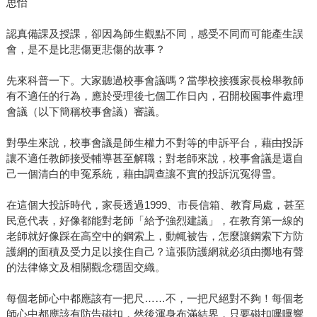
思怡
認真備課及授課，卻因為師生觀點不同，感受不同而可能產生誤
會，是不是比悲傷更悲傷的故事？
先來科普一下。大家聽過校事會議嗎？當學校接獲家長檢舉教師
有不適任的行為，應於受理後七個工作日內，召開校園事件處理
會議（以下簡稱校事會議）審議。
對學生來說，校事會議是師生權力不對等的申訴平台，藉由投訴
讓不適任教師接受輔導甚至解職；對老師來說，校事會議是還自
己一個清白的申冤系統，藉由調查讓不實的投訴沉冤得雪。
在這個大投訴時代，家長透過1999、市長信箱、教育局處，甚至
民意代表，好像都能對老師「給予強烈建議」，在教育第一線的
老師就好像踩在高空中的鋼索上，動輒被告，怎麼讓鋼索下方防
護網的面積及受力足以接住自己？這張防護網就必須由擲地有聲
的法律條文及相關觀念穩固交織。
每個老師心中都應該有一把尺……不，一把尺絕對不夠！每個老
師心中都應該有防告磁扣，然後渾身布滿結界，只要磁扣嗶嗶響