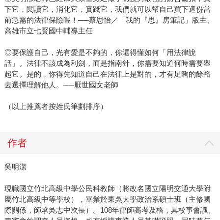
下它，閱讀它，消化它，實踐它，我們就可以幫自己買下這份當
前急需的法律保險喔！──蔡思怡／「我的『思』房筆記」版主、
高雄市立七賢國中輔導主任
◎要保護自己，光有愛是不夠的，你還得懂如何「用法律說
話」。法律不該成為利劍，而是指南針，你需要知道何時需要舉
起它。是的，你得先知道自己在法律上是對的，才有足夠的餘裕
去選擇理解他人。──厭世國文老師
（以上推薦者按姓氏筆劃排序）
作者
吳明潔
現職國立竹北高級中學公民科教師（將改名國立陽明交通大學附
屬竹北高級中等學校），畢業於東吳大學政治系碩士班（主修國
際關係，師承吳志中次長）。108年律師高考及格，具校事會議、