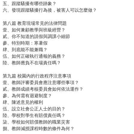
五、跟蹤騷擾有哪些跡象？
六、發現跟蹤騷擾行為後，被害人可以怎麼做？
第八篇 教育現場常見的法律問題
壹、如何兼顧教學與班級經營？
貳、你不知道的請假與調課小細節
參、特別時期：寒暑假
肆、到底能不能兼職？
伍、如何正確執行通報的義務？
陸、教師應負不在場責任嗎？
第九篇 校園內的行政程序注意事項
壹、教師評審委員會應注意哪些事項？
貳、教師成績考核委員會如何依法運作？
參、為何需有迴避制度？
肆、陳述意見的權利
伍、設立社會公正人士的目的？
陸、學校對學生有賠償責任嗎？
柒、學校如何賠償教師的職業災害
捌、教師減授課程時數的條件為何？