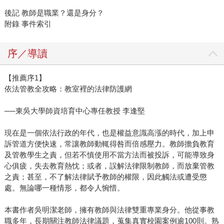
後記 教師是職業？還是身分？
附錄 事件索引
序／導讀
【推薦序1】
依法管教全攻略：教室裡的法律防護網
──東吳大學師資培育中心專任教授 李逢堅
現在是一個依法行政的年代，也是權益意識高漲的時代，加上申
訴管道方便快速，常讓教師動輒得咎而倍感壓力。教師擔負教育
及管教學生之責，但若不慎使用不當方法而被投訴，可能導致身
心俱疲，失去教育熱忱；或者，誤解法律限制教師，而放棄管教
之責；甚至，不了解法律賦予教師的權限，因此觸法或遭受懲
處。無論哪一種情形，都令人惋惜。
本書作者吳明潔老師，擁有教師與法律雙重專業身分。他從事教
職多年，長期關注教師法律議題，蒐集真實校園案例逾100則。熟