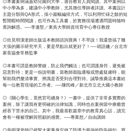
◎本書案例涵蓋幼兒園到大學，適合教育人員閱讀。其中案例以
中小學為多，建議中小學教師，尤其擔任導師者詳讀。本書設計
主題分類與QA形式，採小篇幅編排方式，可以利用忙碌之餘的短
暫閒暇時間閱讀，也可作為工具書，於實務現場遭遇問題時隨時
查詢解惑。──李逢堅／東吳大學師資培育中心專任教授
◎欣見明潔老師出版這本教師諮詢寶典！不早說！我還曾搞了幾
大張的圖示研究半天，要是早點出就更好了！──胡語姍／台北市
家長協會常務監事
◎本書可謂是教師警鐘，防止我們觸法；也可謂護身符，避免被
惡意對待；更是一份說明書，當教師面臨通報或懲處疑慮時，能
幫助我們釐清事實、辨識是否受到合理對待。誠摯推薦這本書給
每一位教育現場的工作者。──陳民峰／新北市立北大國小教師
◎《關心學生，竟然官司纏身？》一書中，提供了非常多實際的
案例，除了讓我有更明確的法律知識，同時也在案例當中療癒曾
經吞下苦水的自己。其中，我最喜歡篇章中的教育真心話，讀完
會有一種被理解與照顧的感覺。──專業想／自由講師
◎吳明潔老師已經幫大家量身定做了防護力最強的防告磁扣，買