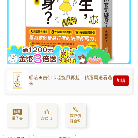
呀哈★吉伊卡哇旋風再起，精選周邊看過
加購
來
寫評價
電子書
喜歡+1
賺金幣