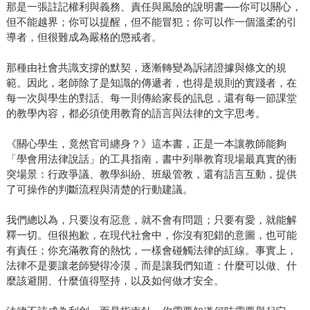
那是一張註記權利與義務、責任與風險的說明書──你可以關心，
但不能越界；你可以提醒，但不能冒犯；你可以作一個溫柔的引
導者，但很難成為嚴格的懲戒者。
那種由社會共識支撐的默契，逐漸轉變為訴諸證據與條文的規
範。因此，老師除了是知識的傳遞者，也得是規則的實踐者，在
每一次與學生的對話、每一則傳給家長的訊息，還有每一節課堂
的教學內容，都必須使用教育的語言與法律的文字思考。
《關心學生，竟然官司纏身？》這本書，正是一本讓教師能夠
「學會用法律說話」的工具指南，書中列舉教育現場最真實的衝
突場景：行政爭議、教學糾紛、班級管教，還有語言互動，提供
了可操作的判斷流程與清楚的行動建議。
我們總以為，只要沒有惡意，就不會有問題；只要有愛，就能解
釋一切。但很抱歉，在現代社會中，你沒有犯錯的意圖，也可能
有責任；你充滿教育的熱忱，一樣會碰觸法律的紅線。事實上，
法律不是要讓老師變得冷漠，而是讓我們知道：什麼可以做、什
麼該避開、什麼值得堅持，以及如何做才安全。