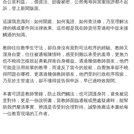
合公眾利益」，個資法、妨礙祕密、公然侮辱與加重毀謗都不起
訴，登上新聞版面。
這讓我意識到：如何開庭、如何蒐證、如何查法條，乃至理解法
律的構成要件與法律效果。這些都是我在師資培育過程中從未接
觸過的知識。
教師往往教學生守法，卻自身沒有面對司法程序的經驗。教師又
潔身自愛，往往被通報陳情時，感受到難以承受的羞辱，更無力
也不曉得怎樣鼓起勇氣捍衛自身權益。遇過幾個教師朋友，他們
可能是沿用前輩的教導，而違反了當今的規範，自覺無辜卻不曉
得問題在哪裡。更遇過幾個教師朋友，他們受到行政程序瑕疵，
乃至於主管違法，卻不懂得提告與申訴，早已過時效期間。
本書可謂是教師警鐘，防止我們觸法；也可謂護身符，避免被惡
意對待；更是一份說明書，當教師面臨通報或懲處疑慮時，能幫
助我們釐清事實、辨識是否受到合理對待。誠摯推薦這本書給每
一位教育現場的工作者。