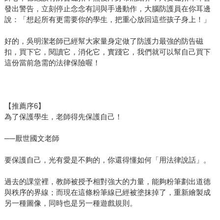
發出警告，立刻停止念念有詞與手邊動作，大腦防護員在你耳邊
說：「想起所有更需要你的學生，把重心放回這些孩子身上！」
好的，吳明潔老師已經幫大家量身定做了防護力最強的防告磁
扣，買下它，閱讀它，消化它，實踐它，我們就可以幫自己買下
這份當前急需的法律保險喔！
【推薦序6】
為了保護學生，老師得先保護自己！
──厭世國文老師
要保護自己，光有愛是不夠的，你還得懂如何「用法律說話」。
過去的課堂裡，教師被授予相對強大的力量，能夠粉筆劃出道德
與秩序的界線；而現在這條粉筆線已經被塗抹掉了，重新繪製成
另一種圖像，同時也是另一種遊戲規則。