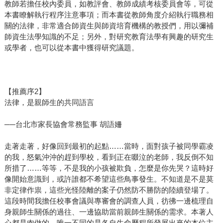
教師若擔任校內委員，如教評會、教師成績考核委員會等，可從
本書瞭解執行程序注意事項；而本書從教師角度介紹執行職務相
關的法律，非常適合師資生與師資培育機構的教授們，用以彌補
師資生法學知識的不足；另外，對研究教育法學有興趣的研究生
或學者，也可以從本書中獲得研究議題。
【推薦序2】
法律，是親師生的共同語言
──台北市家長協會常務監事 胡語姍
走著走著，好像回到最初的起點……當時，面對孩子被同學霸凌
的我，怒氣沖沖的趕到學校，看到正在啜泣的老師，我反倒不知
所措了……等等，不是我的小孩被欺負，怎麼是你先哭？這時好
像開始意識到，或許誰都不希望這些鳥事發生。不知道是不是莫
非定律作祟，這些光怪陸離的案子仍然防不勝防的陸續登場了。
這段時間我擔任校事會議與專審會的調查人員，彷彿一邊梳理自
身親師生關係的過往、一邊協助當前親師生關係的需求。本著人
心都是肉做的，唯一不同的是各自生命歷程所發展出來的本位主