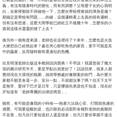
義，有沒有隨著時代的變化，而有所調整？父母愛子女的心我明
白，在家裡都捨不得碰他一下，怎麼在學校裡會搞到渾身是傷？
那鐵定是學校有問題……的確，這個邏輯看上去真的很有邏輯，
但有沒有想過，這麼大間學校已經屹立不搖幾十年，怎麼你的小
孩就這樣水靈靈的撞了上去？
換另外一個角度來講，老師也在這裡待了十來年，怎麼也是火急
火燎把自己給燒起來？處在夾心餅乾角色的家長，更不可能是其
中的贏家，反而隨時都有選邊站的危機。
欣見明潔老師出版這本教師諮詢寶典！不早說！我還曾搞了幾大
張的圖示研究半天，要是早點出就更好了！話說回來，很多人都
覺得現在大環境的氛圍，搞得學務處好像辦案的衙門，為什麼大
家都不願意各退一步、安分一點，不就都沒事了嗎？但天下太平
是無常、驚掉下巴才是日常，只是哪個先來誰也不知道，現在好
歹知道有「老師專屬的法律諮商室」。
雖然，有可能是像我的小時候──抱著六法就心安、打開就焦慮的
感覺。可我要提醒的是，也許眼前必須面對各種對老師的責難與
不友善，但凡你只要知道好人還是很多；但凡只要你掌握不違法