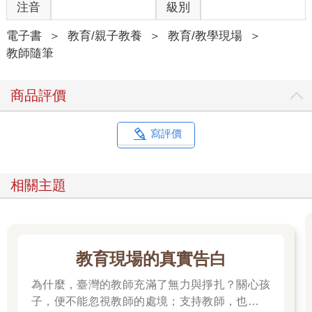
注音
級別
「維護人性尊嚴與尊重人格自由發展，乃自由民主憲政秩序之核
心價值。隱私權雖非《憲法》明文列舉之權利，惟基於人性尊嚴
電子書
＞
教育/親子教養
＞
教育/教學現場
＞
與個人主體性之維護及人格發展之完整，並為保障個人生活私密
教師隨筆
領域免於他人侵擾及個人資料之自主控制，隱私權乃為不可或缺
之基本權利，而受憲法第二十二條所保障。其中就個人自主控制
商品評價
個人資料之資訊隱私權而言，乃保障人民決定是否揭露其個人資
料、及在何種範圍內、於何時、以何種方式、向何人揭露之決定
權，並保障人民對其個人資料之使用有知悉與控制權及資料記載
寫評價
錯誤之更正權。惟《憲法》對資訊隱私權之保障並非絕對，國家
得於符合憲法第二十三條規定意旨之範圍內，以法律明確規定對
之予以適當之限制。」
相關主題
從上述的解釋文中，就每個人可以自主控制的資訊隱私權，大法
官們認為有三個面向的權利保障：
1. 決定是否揭露其個人資料。
2. 在何種範圍內、於何時、以何種方式、向何人揭露之決定權。
教育現場的真實告白
3. 對其個人資料之使用有知悉與控制權及資料記載錯誤之更正
權。
為什麼，臺灣的教師充滿了無力與掙扎？關心孩
子，便不能忽視教師的處境；支持教師，也就是
二、公開場所的隱私權