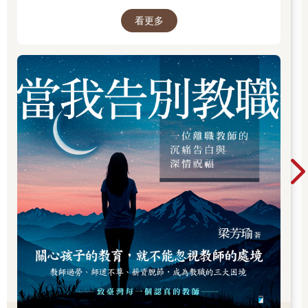
守護孩子的未來。
看更多
個人在公開場所是否有隱私權呢？答案是有的。我們來看看大法
官釋字第689號的內容吧！
「……對個人前述（行動）自由權利之保護，並不因其身處公共
場域，而失其必要性。在公共場域中，人人皆有受《憲法》保障
之行動自由。惟在參與社會生活時，個人之行動自由，難免受他
人行動自由之干擾，於合理範圍內，須相互容忍，乃屬當然。如
行使行動自由，逾越合理範圍侵擾他人行動自由時，自得依法予
以限制。在身體權或行動自由受到侵害之情形，該侵害行為固應
受限制，即他人之私密領域及個人資料自主，在公共場域亦有可
能受到干擾，而超出可容忍之範圍，該干擾行為亦有加以限制之
必要。蓋個人之私人生活及社會活動，隨時受他人持續注視、監
看、監聽或公開揭露，其言行舉止及人際互動即難自由從事，致
影響其人格之自由發展。尤以現今資訊科技高度發展及相關設備
之方便取得，個人之私人活動受注視、監看、監聽或公開揭露等
侵擾之可能大為增加，個人之私人活動及隱私受保護之需要，亦
隨之提升。是個人縱於公共場域中，亦應享有依社會通念得不受
他人持續注視、監看、監聽、接近等侵擾之私人活動領域及個人