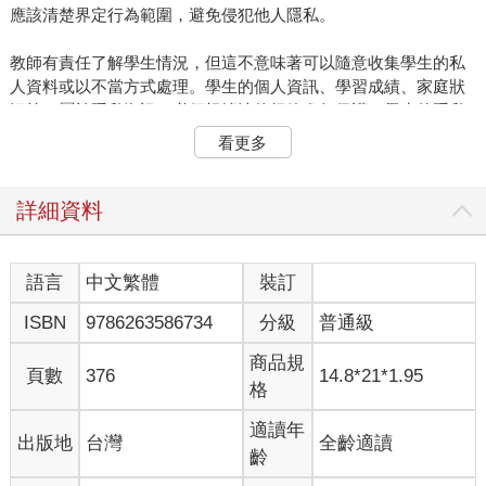
應該清楚界定行為範圍，避免侵犯他人隱私。
教師有責任了解學生情況，但這不意味著可以隨意收集學生的私
人資料或以不當方式處理。學生的個人資訊、學習成績、家庭狀
況等，屬於隱私資訊，必須根據法律規範進行保護。學生的隱私
權，特別是未成年學生，受到法律嚴格保護。教師若未遵循隱私
看更多
保護規定，可能會引發法律責任，損害學生的基本權益與信任。
隱私權的保護不僅是法律義務，更是尊重每位學生與教師基本尊
詳細資料
嚴的表現。教師應始終堅持尊重為本，維護每位學生的隱私權，
創造安全、信任的學習環境。在面對日益複雜的隱私問題時，教
師應提升法律意識，並反思如何在保護學生隱私的前提下履行教
語言
中文繁體
裝訂
育職責。
ISBN
9786263586734
分級
普通級
壹、個人資訊的隱私權
商品規
頁數
376
14.8*21*1.95
格
一、因應時代而生的遊戲規則
適讀年
出版地
台灣
全齡適讀
談到個人資訊的隱私權，通常會從大法官釋字第603號解釋開始談
齡
起，我們就來看看解釋文是如何說明「隱私權」的呢？