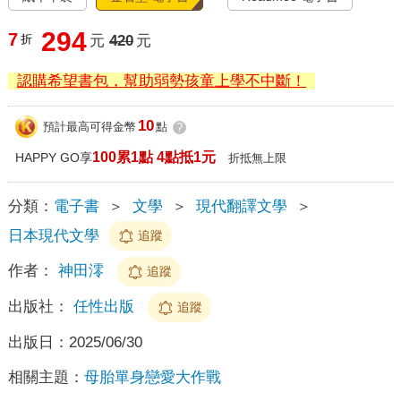
294
7
折
元
420
元
認購希望書包，幫助弱勢孩童上學不中斷！
10
預計最高可得金幣
點
?
100累1點 4點抵1元
HAPPY GO享
折抵無上限
分類：
電子書
＞
文學
＞
現代翻譯文學
＞
日本現代文學
追蹤
作者：
神田澪
追蹤
出版社：
任性出版
追蹤
出版日：
2025/06/30
相關主題：
母胎單身戀愛大作戰