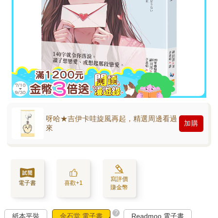
呀哈★吉伊卡哇旋風再起，精選周邊看過
加購
來
寫評價
電子書
喜歡+1
賺金幣
?
紙本平裝
金石堂 電子書
Readmoo 電子書