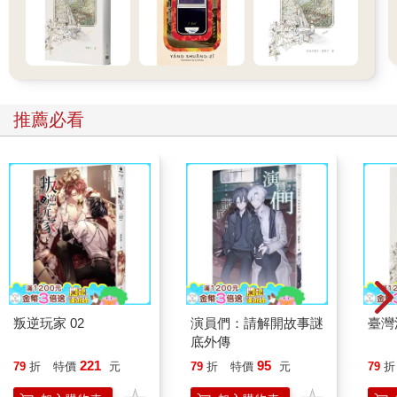
推薦必看
叛逆玩家 02
演員們：請解開故事謎
臺灣
底外傳
221
95
79
折
特價
元
79
折
特價
元
79
折