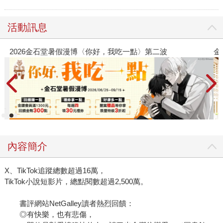
活動訊息
2026金石堂暑假漫博〈你好，我吃一點〉第二波
金
內容簡介
X、TikTok追蹤總數超過16萬，
TikTok小說短影片，總點閱數超過2,500萬。
書評網站NetGalley讀者熱烈回饋：
◎有快樂，也有悲傷，