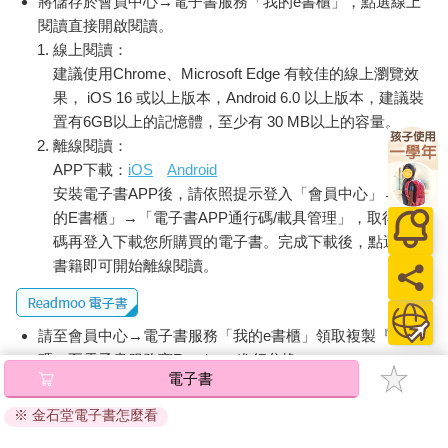
將儲存於會員中心→電子書服務「我的e書櫃」，點選線上
閱讀直接開啟閱讀。
線上閱讀：
建議使用Chrome、Microsoft Edge 有較佳的線上瀏覽效
果， iOS 16 或以上版本，Android 6.0 以上版本，建議裝
置有6GB以上的記憶體，至少有 30 MB以上的容量。
離線閱讀：
APP下載：
iOS
Android
安裝電子書APP後，請依照提示登入「會員中心」→「我
的E書櫃」→「電子書APP通行碼/載具管理」，取得通行
碼再登入下載您所購買的電子書。完成下載後，點選任一
書籍即可開始離線閱讀。
請至會員中心→電子書服務「我的e書櫃」領取複製『兌換
碼』至電子書服務商Readmoo進行兌換。
電子書
退換貨須知：
※ 金石堂電子書怎麼看
因版權保護，您在金石堂所購買的電子書僅能以金石堂專屬
的閱讀軟體開啟閱讀，無法以其他閱讀器或直接下載檔案。