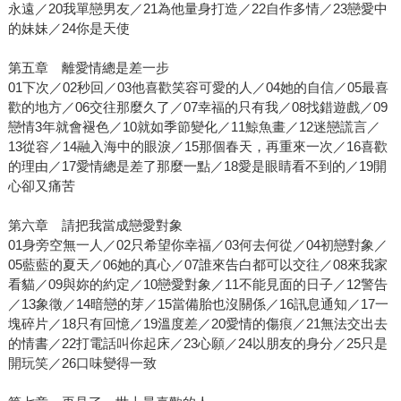
永遠／20我單戀男友／21為他量身打造／22自作多情／23戀愛中
的妹妹／24你是天使
第五章 離愛情總是差一步
01下次／02秒回／03他喜歡笑容可愛的人／04她的自信／05最喜
歡的地方／06交往那麼久了／07幸福的只有我／08找錯遊戲／09
戀情3年就會褪色／10就如季節變化／11鯨魚畫／12迷戀謊言／
13從容／14融入海中的眼淚／15那個春天，再重來一次／16喜歡
的理由／17愛情總是差了那麼一點／18愛是眼睛看不到的／19開
心卻又痛苦
第六章 請把我當成戀愛對象
01身旁空無一人／02只希望你幸福／03何去何從／04初戀對象／
05藍藍的夏天／06她的真心／07誰來告白都可以交往／08來我家
看貓／09與妳的約定／10戀愛對象／11不能見面的日子／12警告
／13象徵／14暗戀的芽／15當備胎也沒關係／16訊息通知／17一
塊碎片／18只有回憶／19溫度差／20愛情的傷痕／21無法交出去
的情書／22打電話叫你起床／23心願／24以朋友的身分／25只是
開玩笑／26口味變得一致