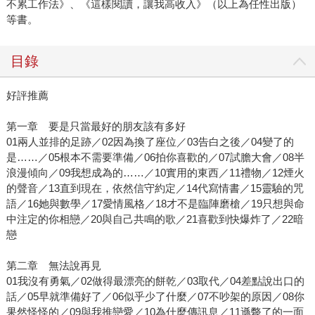
不累工作法》、《這樣閱讀，讓我高收入》（以上為任性出版）
等書。
目錄
好評推薦
第一章 要是只當最好的朋友該有多好
01兩人並排的足跡／02因為換了座位／03告白之後／04變了的
是……／05根本不需要準備／06拍你喜歡的／07試膽大會／08半
浪漫傾向／09我想成為的……／10實用的東西／11禮物／12煙火
的聲音／13直到現在，依然信守約定／14代寫情書／15靈驗的咒
語／16她與數學／17愛情風格／18才不是臨陣磨槍／19只想與命
中注定的你相戀／20與自己共鳴的歌／21喜歡到快爆炸了／22暗
戀
第二章 無法說再見
01我沒有勇氣／02做得最漂亮的餅乾／03取代／04差點說出口的
話／05早就準備好了／06似乎少了什麼／07不吵架的原因／08你
果然怪怪的／09與我推戀愛／10為什麼傳訊息／11遜斃了的一面