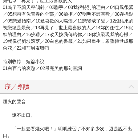
第七章 再見了，世上最喜歡的人
01為了不讓天秤傾斜／02聯手／03我很特別的理由／04口風很緊
／05想擁有你青春的全部／06婉拒／07明明不該喜歡／08存檔點
／09戀愛指南／10邀喜歡的人喝酒／11戀變成了愛／12沒結果的
初戀總是最美／13再見了，世上最喜歡的人／14妳的任性／15沉
默的理由／16狡猾／17改天換我傳給你／18你沒發現我的心機／
19就像從斜坡滾落／20白色的書籤／21如果重生，希望轉世成那
朵花／22和前男友聯誼
特別收錄 短篇小說
01白百合的哀愁／02最完美的那句臺詞
序／導讀
煙火的聲音
說不出口。
「一起去看煙火吧！」明明練習了不知多少次，還是說不出
口。