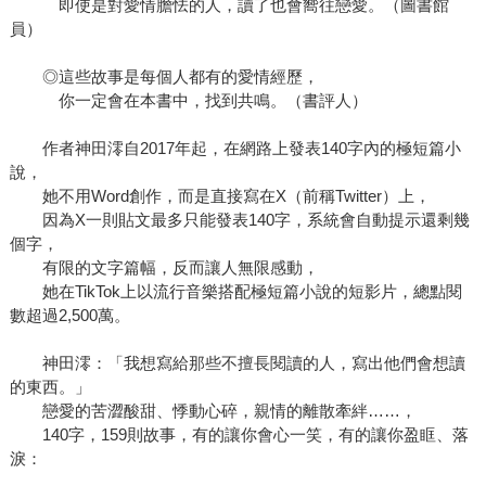
即使是對愛情膽怯的人，讀了也會嚮往戀愛。（圖書館
員）
◎這些故事是每個人都有的愛情經歷，
你一定會在本書中，找到共鳴。（書評人）
作者神田澪自2017年起，在網路上發表140字內的極短篇小
說，
她不用Word創作，而是直接寫在X（前稱Twitter）上，
因為X一則貼文最多只能發表140字，系統會自動提示還剩幾
個字，
有限的文字篇幅，反而讓人無限感動，
她在TikTok上以流行音樂搭配極短篇小說的短影片，總點閱
數超過2,500萬。
神田澪：「我想寫給那些不擅長閱讀的人，寫出他們會想讀
的東西。」
戀愛的苦澀酸甜、悸動心碎，親情的離散牽絆……，
140字，159則故事，有的讓你會心一笑，有的讓你盈眶、落
淚：