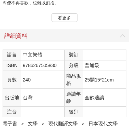
即使不再喜歡，也難以割捨。
聯絡方式、照片都沒能刪除，就這樣等著天亮。
看更多
再見了，世上最喜歡的人
詳細資料
顫抖的手指，刪除了你的聯絡人資訊。
因為你的來訊而患得患失的情緒，就到此為止。
語言
中文繁體
裝訂
明知沒有希望，
ISBN
9786267505830
分級
普通級
依然拚命找話題傳訊息給你，
也到此為止。
商品規
頁數
240
25開15*21cm
格
想要果斷的放下這段感情，
黑色的手機螢幕卻映照出自己淚痕斑駁，
適讀年
出版地
台灣
全齡適讀
好狼狽。
齡
再見了，這世上我最喜歡的人。
注音
級別
電子書
＞
文學
＞
現代翻譯文學
＞
日本現代文學