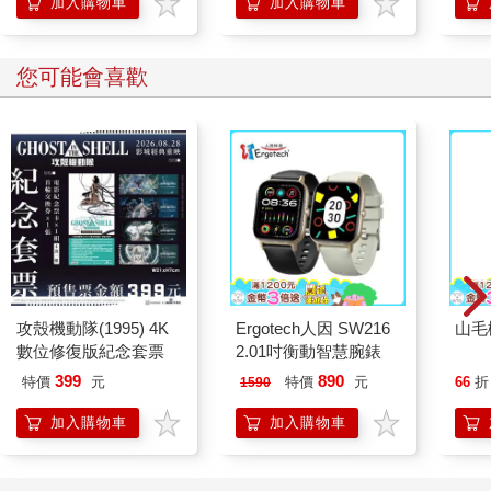
加入購物車
加入購物車
您可能會喜歡
攻殼機動隊(1995) 4K
Ergotech人因 SW216
山毛
數位修復版紀念套票
2.01吋衡動智慧腕錶
399
890
特價
元
特價
元
66
折
1590
加入購物車
加入購物車