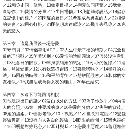
／12和你走同一條路／13鎖定目標／14戀愛如同落葉／15我會一
直等你／16愛情的分量／17生日禮物／18我想聽你說話／19儲存
在記憶中的相片／20閃耀的夏日／21希望成為男友的人／22相似
的夫妻／23用心打扮／24即使想表達感謝／25飛奔去見你／26完
美的戀人
第三章 這是我最後一場戀愛
01守門員／02情侶專用APP／03人生中最幸福的時刻／04完全相
反的理想型／05笑著送別／06愛情的陰晴圓缺／07假裝沒注意到
／08紀念日的眼淚／09單身就結婚的約定／10小小的憧憬／11追
逐，然後受傷／12只有我這樣習慣／13喜歡我嗎？／14和好的方
法／15回程的時候／16和平的背後／17想解開誤會／18和你的女
友相似／19我無法成為你女友的理由／20早已結束
第四章 永遠不可能兩情相悅
01他沒說出口的話／02告白以外的方法／03為了你放手／04兩個
人的合照／05第一件要說的事／06戀愛的分數／07失戀的背後／
08她的溫柔／09喜歡老師／10下戰帖／11不擅長打電話／12戀愛
經驗豐富／13沒有向人告白的經驗／14眨眼的瞬間／15我也很好
／16明明想對妳死心／17耳針與我／18戀愛小惡魔／19曾經相信