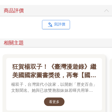
商品評價
寫評價
相關主題
狂賀楊双子！《臺灣漫遊錄》繼
美國國家圖書獎後，再奪【國際
布克獎】
楊双子，台灣當代小說家，以開創「歷史百合」
文類聞名。她與已故雙胞胎妹妹若暉共用筆名，
承載兩人的文學夢想，將嚴謹的日治歷史考據融
看更多
入女性同性情誼。其長篇小說《臺灣漫遊錄》透
過鐵道旅行與地道美食探討文化階級，英譯本陸