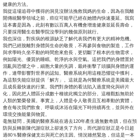
健康的方法。
我從這場追尋中獲得的洞見沒辦法挽救我媽的生命，因為在我離
開傳統醫學領域之前，癌症可能早已經在她體內快速蔓延。我寫
這本書是因為，此刻有數以百萬人有機會增進健康並延長壽命，
只要採用醫生在醫學院沒學到的幾個原則就行。
我也深信，對疾病的根源缺乏了解代表我們有更大的精神危機。
我們已經脫離對身體與生命的敬畏，不再參與食物的製造，工作
與求學時久坐不動的時間愈來愈長，更切斷了根本的生物需求，
例如陽光、優質的睡眠、乾淨的水與空氣。這把我們的身體置於
混亂與恐懼之中，細胞大量的失調，最終衝擊了頭腦與身體的運
作，連帶影響對世界的認知。醫療系統利用這種恐懼從中獲利，
為這類失能症狀提供「解方」。這就是為何醫療系統是美國最大
且成長最快速的行業。我們對身體的看法陷入過度簡化與碎片
化，因此把人體區分成數十種彼此獨立的部分。這種觀點無助於
人類的繁榮發展。事實上，人體是令人敬畏且互相牽動的實體，
會在每次我們飲食、呼吸或沐浴在陽光下時持續再生，並與外在
環境交換能量與物質。
毫無疑問，美國的醫療系統在過去120年產生過無數奇蹟，但在預
防與反轉新陳代謝症狀上卻迷失了方向，而代謝症狀正是今日超
過80％醫療保健支出與死亡的主因。情況雖然緊急，但這是一本