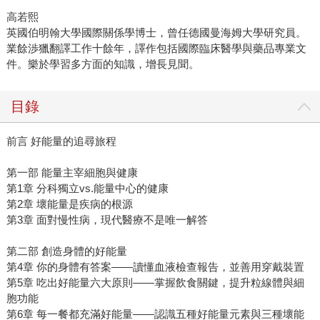
高若熙
英國伯明翰大學國際關係學博士，曾任德國曼海姆大學研究員。
業餘渉獵翻譯工作十餘年，譯作包括國際臨床醫學與藥品專業文
件。樂於學習多方面的知識，增長見聞。
目錄
前言 好能量的追尋旅程
第一部 能量主宰細胞與健康
第1章 分科獨立vs.能量中心的健康
第2章 壞能量是疾病的根源
第3章 面對慢性病，現代醫療不是唯一解答
第二部 創造身體的好能量
第4章 你的身體有答案——讀懂血液檢查報告，並善用穿戴裝置
第5章 吃出好能量六大原則——掌握飲食關鍵，提升粒線體與細
胞功能
第6章 每一餐都充滿好能量——認識五種好能量元素與三種壞能