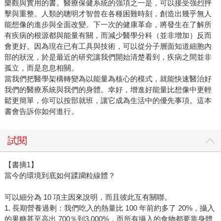
樂觀與實用的書。醫療保健系統的強項之一是，可以接受強烈抨
擊與重整。人類的聰明才智曾在各種困難時刻，創造出幾乎無人
能想像的進步與全面改變。下一次的健康革命，將發生在了解所
有疾病的根源都與能量有關，而減少醫學分科（並非增加）反而
會更好。因為現在已有工具與技術，可以從分子層面知道細胞內
部的狀況，於是最近的研究讓我們開始清楚看到，疾病之間並非
孤立，而是息息相關。
當我們把醫學架構轉變為以能量為核心的模式，就能快速醫治好
我們的醫療系統與我們的身體。幸好，增進好能量比想像中更輕
鬆更簡單，你可以按部就班，讓它成為生活中的優先事項。這本
書會告訴你如何進行。
試閱
【書摘1】
當今的環境到底如何蹂躪粒線體？
可以細分為 10 項主因來說明，而且彼此互有關聯。
1. 長期營養過剩：我們吃入的熱量比 100 年前約多了 20%，攝入
的果糖甚至高出 700％到3,000%，而所有攝入的食物都要靠身體