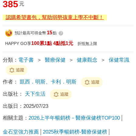
385
元
認購希望書包，幫助弱勢孩童上學不中斷！
15
預計最高可得金幣
點
?
100累1點 4點抵1元
HAPPY GO享
折抵無上限
分類：
電子書
＞
醫療保健
＞
健康觀念
＞
保健常識
追蹤
作者：
凱西．明斯、卡利．明斯
追蹤
出版社：
天下生活
追蹤
出版日：
2025/07/23
相關主題：
2026上半年暢銷榜－醫療保健榜TOP100
金石堂強力推薦
2025秋季暢銷榜-醫療保健榜