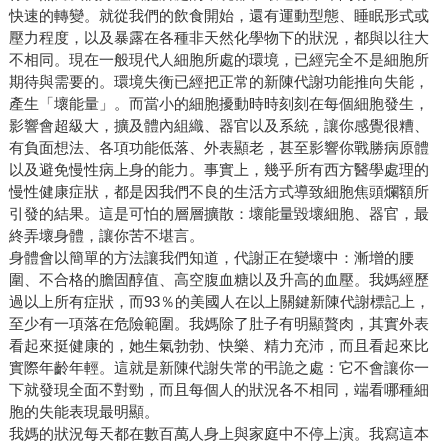
快速的轉變。就從我們的飲食開始，還有運動型態、睡眠形式或
壓力程度，以及暴露在各種非天然化學物下的狀況，都與以往大
不相同。現在一般現代人細胞所處的環境，已經完全不是細胞所
期待與需要的。環境失衡已經把正常的新陳代謝功能推向失能，
產生「壞能量」。而當小的細胞擾動時時刻刻在每個細胞發生，
影響會超級大，擴及體內組織、器官以及系統，讓你感覺很糟、
有負面想法、各項功能低落、外表顯老，甚至影響你戰勝病原體
以及避免慢性病上身的能力。事實上，幾乎所有西方醫學處理的
慢性健康症狀，都是因我們不良的生活方式導致細胞焦頭爛額所
引發的結果。這是可怕的層層擴散：壞能量毀壞細胞、器官，最
終弄壞身體，讓你苦不堪言。
身體會以簡單的方法讓我們知道，代謝正在變壞中：漸增的腰
圍、不合格的膽固醇值、高空腹血糖以及升高的血壓。我媽經歷
過以上所有症狀，而93％的美國人在以上關鍵新陳代謝標記上，
至少有一項落在危險範圍。我媽除了肚子有明顯贅肉，其實外表
看起來挺健康的，她生氣勃勃、快樂、精力充沛，而且看起來比
實際年齡年輕。這就是新陳代謝失常的弔詭之處：它不會讓你一
下就發現全面不對勁，而且每個人的狀況各不相同，端看哪種細
胞的失能表現最明顯。
我媽的狀況每天都在數百萬人身上與家庭中不停上演。我寫這本