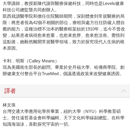
大學講師，教授新陳代謝與醫療保健科技，同時也是Levels健康
科技公司總監暨共同創辦人。
凱西就讀醫學院和擔任住院醫師期間，深刻體會到常規醫療的局
限：將患者視為42個不相關的部位，療程與處方往往防礙人體自
癒的能力，這種治標不治本的醫療框架始於1910年，迄今不曾改
變，結果患者病得愈來愈重，也愈來愈胖、愈來愈沮喪。覺悟到
這點後，她毅然離開常規醫學領域，致力於探究現代人生病的根
本原因。
卡利．明斯（Calley Means）
現為美國衛生部長的顧問。畢業於史丹福大學、哈佛商學院。創
辦健康支付整合平台TrueMed，倡議透過政策來改變健康誘因。
譯者
林文珠
台灣交通大學應用化學所畢業，紐約大學（NYU）科學教育碩
士。曾任遠哲基金會科學編輯、天下文化科學線副總監。在科學
知識海泅泳，喜歡探究宇宙的一切。