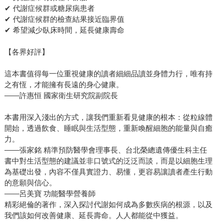
✔ 代謝症候群或糖尿病患者
✔ 代謝症候群的檢查結果接近臨界值
✔ 希望減少臥床時間，延長健康壽命
【各界好評】
這本書值得每一位重視健康的讀者細細品讀並身體力行，唯有持
之有恆，才能擁有長遠的身心健康。
——許惠恒 國家衛生研究院副院長
本書用深入淺出的方式，讓我們重新看見健康的根本：從粒線體
開始，透過飲食、睡眠與生活型態，重新喚醒細胞的能量與自癒
力。
——張家銘 精準預防醫學會理事長、台北榮總遺傳優生科主任
書中對生活型態的建議並非口號式的泛泛而談，而是以細胞生理
為基礎出發，內容不僅具實證力、易懂，更容易讓讀者產生行動
的意願與信心。
——呂美寶 功能醫學營養師
精彩絕倫的著作，深入探討代謝如何成為多數疾病的根源，以及
我們該如何改善健康、延長壽命。人人都能從中獲益。