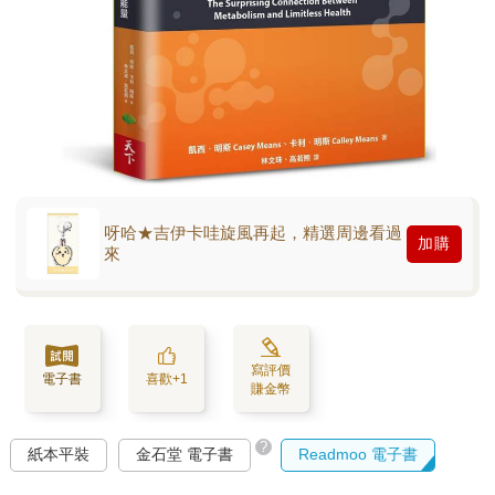
呀哈★吉伊卡哇旋風再起，精選周邊看過
加購
來
寫評價
電子書
喜歡+1
賺金幣
?
紙本平裝
金石堂 電子書
Readmoo 電子書