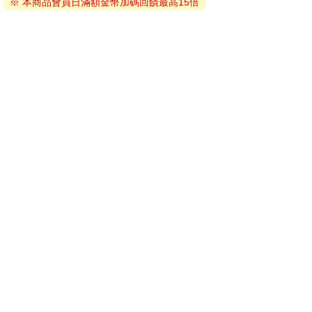
※ 本商品會員日滿額金幣加碼回饋最高15倍
因版權保護，您在金石堂所購買的電子書僅能以金石堂專屬
的閱讀軟體開啟閱讀，無法以其他閱讀器或直接下載檔案。
依據「消費者保護法」第19條及行政院消費者保護處公告之
「通訊交易解除權合理例外情事適用準則」，非以有形媒介
提供之數位內容或一經提供即為完成之線上服務，經消費者
事先同意始提供。（如：電子書、電子雜誌、下載版軟體、
虛擬商品…等），
不受「網購服務需提供七日鑑賞期」的限
制
。為維護您的權益，建議您先使用「試閱」功能後再付款
購買。