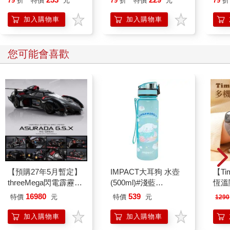
79
折
特價
元
79
折
特價
元
79
折
萄糖。
我想到，處理食物能量以活化組織的粒線體，是我們從母親那裡
加入購物車
加入購物車
完整繼承而來，這些粒線體傳承數千年並像俄羅斯娃娃一樣，隨
著母系血統延續下來。從精子來的粒線體與卵子結合時，基本上
就已經分崩瓦解，只有從母系來的粒線體能撐下去，並生產出足
您可能會喜歡
夠的能量，供我們進行所需的所有行為。
我想到，我們的粒線體原本是從細菌而來，受更複雜的細胞吞噬
後，攜手創建出更有力的東西。我靜下來想到我媽時，我會想像
那數百萬年未間斷的血脈傳承，然後想像我母親的細胞引擎以這
種令人驚嘆的方式活在我身上。她，以及在她之前存在於我們血
脈裡的所有女性，在我打這些字時正活在我身上。我不想要因為
做了錯誤的食物選擇而傷害到這項禮物。現代生活對我們的粒線
體形成攻擊，這代表它攻擊了我們的祖先以及我們的母親，攻擊
了我們身上所有女性創造力與生產力，並攻擊了我們蓬勃的生命
力。它攻擊了非凡的能量流動，這個流動起始於太陽發出的宇宙
【預購27年5月暫定】
IMPACT大耳狗 水壺
【T
能量，再經過土壤與植物，經過我腸道的細菌，經過我細胞的粒
threeMega閃電霹靂車
(500ml)#淺藍
恆溫
線體，創造出的能量點亮了我的意識及統計學上幾乎不可能出現
VA Hi-SPEC UNITED
IMCMB01LB
肩/
的「我」。出於對所有這一切的尊敬，我必須抵抗。而我抵抗的
16980
539
特價
元
特價
元
1290
阿斯拉 G.S.X RS
加熱
方法是透過我所買、所煮，以及所吃的食物。
SIREN 黑色限定
膝熱
加入購物車
加入購物車
我想到，一湯匙健康土壤裡的微生物，數量比這顆星球上的人還
多，這些小小的細菌、線蟲以及真菌不分晝夜的工作，把空氣、