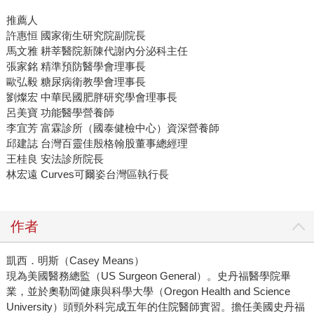
推薦人
許惠恒 國家衛生研究院副院長
馬文雅 耕莘醫院新陳代謝內分泌科主任
張家銘 精準預防醫學會理事長
歐弘毅 糖尿病衛教學會理事長
劉燦宏 中華民國肥胖研究學會理事長
呂美寶 功能醫學營養師
李宜芳 富霖診所（國泰健檢中心）資深營養師
邱建誌 台灣百靈佳殷格翰股董事總經理
王桂良 安法診所院長
林宏遠 Curves可爾姿台灣區執行長
作者
凱西．明斯（Casey Means）
現為美國醫務總監（US Surgeon General）。史丹福醫學院畢
業，並於奧勒岡健康與科學大學（Oregon Health and Science
University）頭頸外科完成五年的住院醫師實習。擔任美國史丹福