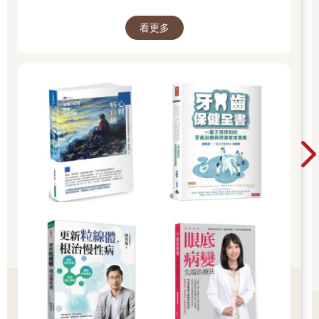
的基因表現。
8. 環境毒物與汙染：在上個世紀，許多合成的工業化合物進入了
看更多
我們的食物供應體系、水、空氣、消費品之中，對粒線體造成重
大傷害。簡單列出其中幾樣，包括農藥、多氯聯苯、殺蟲劑與香
味產品裡的苯二甲酸類、不沾鍋具、食品包裝及其他消費品上的
全氟烷基化合物(PFAS)，以及存在於塑膠、樹脂、戴奧辛等物中
的雙酚A。除了這些以外，香菸及電子菸產生的化學物則屬於對粒
線體及體內生物作用傷害最大的毒物群。酒精也可同樣視為粒線
體毒物，而且已證實會改變粒線體的形狀與功能、損害粒線體
DNA、造成氧化壓力，並降低新粒線體的生成。
9. 人造光與晝夜節律混亂：攜帶式電子裝置的出現，使我們持續
暴露在人造藍光的照射下，目前已認定這會直接與間接雙重損害
粒線體的功能。
10.恆溫的環境：現代工業生活的特色是，人們大部分時間都待在
恆溫的室內，這個概念就是所謂的「熱中性」。有意思的是，感
受氣溫震盪對粒線體的功能很有益，因為低溫會增加粒線體的活
性，刺激更多 ATP 的生成與使用，進而刺激身體產生更多熱能。
暴露在熱之下也已經證實能活化細胞內的熱休克蛋白（HSPs），
除了能保護粒線體避免受傷，還能協助粒線體維持正常功能。熱
休克蛋白也可以刺激新粒線體生成，增進粒線體產生ATP 的效
率。 （摘自本書第1章）