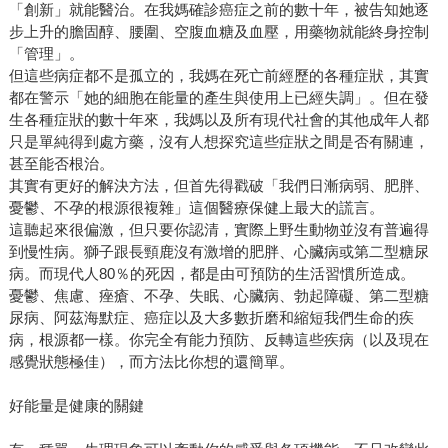
「創新」就能醫治。在我媽確診癌症之前的數十年，被告知她逐
步上升的膽固醇、腰圍、空腹血糖及血壓，用藥物就能終身控制
「管理」。
但這些病症都不是孤立的，我媽在死亡前經歷的各種症狀，其實
都在警示「她的細胞在能量的產生與使用上已經失調」。但在發
生各種症狀的數十年來，我媽以及所有現代社會的其他成年人都
只是單純得到處方藥，沒有人想探究這些症狀之間是否有關連，
甚至能否根治。
其實有更好的解決方法，但首先得戳破「我們日漸病弱、肥胖、
憂鬱、不孕的根源很複雜」這個醫療保健上最大的謊言。
這聽起來很偏激，但只要你認清，實際上野生動物並沒有普遍得
到慢性病。獅子跟長頸鹿沒有激增的肥胖、心臟病或第二型糖尿
病。而現代人80％的死因，都是由可預防的生活習慣所造成。
憂鬱、焦慮、痤瘡、不孕、失眠、心臟病、勃起障礙、第二型糖
尿病、阿茲海默症、癌症以及大多數折磨和縮短我們生命的疾
病，根源都一樣。你完全有能力預防、反轉這些疾病（以及現在
感覺狀態極佳），而方法比你想的還簡單。
好能量是健康的關鍵