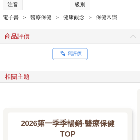
4. 久坐的生活型態：缺乏運動會導致粒線體功能減弱，造成細胞
注音
級別
內粒線體的數量減少且體積變小。對細胞來說，運動是告知細胞
製造更多能量以供肌肉使用的有力訊號，方式則是透過調升數種
電子書
＞
醫療保健
＞
健康觀念
＞
保健常識
基因與荷爾蒙通道，積極刺激細胞裡的粒線體發揮功能與增加數
量。此外，運動也會刺激身體產生抗氧化物。我們坐著時，較難
商品評價
避免自由基的傷害，因而使粒線體容易遭到損傷，而且也不會發
出有利於粒線體的訊號，讓粒線體的功能障礙更趨惡化。
5. 慢性壓力：長期承受壓力會經由數個機制，導致粒線體功能失
寫評價
常。第一個機制是，慢性壓力會啟動壓力荷爾蒙皮質醇的釋放，
這種類固醇荷爾蒙會直接傷害粒線體。皮質醇會阻礙與粒線體新
生相關的基因表現，造成粒線體數量減少，導致能量產生變少。
相關主題
過量的皮質醇也會增加自由基的生成，有部分原因是皮質醇抑制
了抗氧化物的生成。
6. 藥物：很多藥物會傷害粒線體的功能，包括抗生素、化療藥
物、抗反轉錄病毒藥、斯他汀類藥物、β 阻斷劑、高血壓藥物
「鈣離子通道阻斷劑」。此外，酒精、甲基安非他命、古柯鹼、
海洛因及K他命也都會對粒線體造成負面影響。
7. 睡眠不足：睡眠品質不好會造成荷爾蒙不平衡，包括改變皮質
2026第一季季暢銷-醫療保健
醇、胰島素、生長激素及褪黑激素的濃度，以上種種都會對粒線
TOP
體造成影響。此外，睡眠不足會擾亂產生新粒線體及複製粒線體