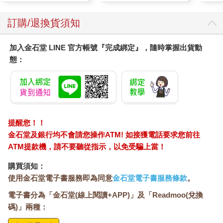
水、陽光、土壤與種籽，神奇的變成人們生存與幸福所需的所有
東西。我想到我們如何用農藥與工業化農業來謀殺土地的生命
訂購/退換貨須知
力，以及一場由再生農業倡導者推動的不可思議且充滿希望的運
動，正積極找回土地的生命力，因為我們的生命以及維護我們
加入金石堂 LINE 官方帳號『完成綁定』，隨時掌握出貨動
生命的生物多樣性，全都仰仗於此。
態：
我想起腸道的本質。從某個觀點來看，腸道只是管狀組織，但從
另一個觀點，它是我們自己與宇宙（也就是宇宙所有東西）的接
口。如同所有關係，邊界不清會造成有毒的結果。沒有比腸壁更
重要的邊界（不管是物理上或心理上）了。我在心理治療中處理
了大量個人邊界問題，我確信健康的情緒邊界（例如清楚說出你
想或不想哪些東西進入生命中），才能讓關係正常。你的腸 壁是
提醒您！！
一道邊界，隔開你與除你之外宇宙所有想要湧進來淹沒你的東
金石堂及銀行均不會請您操作ATM! 如接獲電話要求您前往
西，而且它們會不留情面的生成發炎。用食物來治療並強化你的
ATM提款機，請不要聽從指示，以免受騙上當！
腸壁，建造並強化這重要的邊界，減輕腸的滲透性（也就是「腸
漏」)，讓你能嚴格篩選出宇宙物質中你想吸收的東西。你能選擇
購買須知：
對你有益的。
使用金石堂電子書服務即為同意
金石堂電子書服務條款
。
我想到，很多社會問題，包括暴力、心理疾病、發育問題及疼
電子書分為「金石堂(線上閱讀+APP)」及「Readmoo(兌換
痛，都因人而起，而人是由細胞組成的，細胞功能發生障礙是因
碼)」兩種：
為氧化壓力、粒線體功能障礙，以及慢性發炎。而食物可以直接
對抗這些事情，不是很神奇嗎？人不健康，社會就不會健康。細