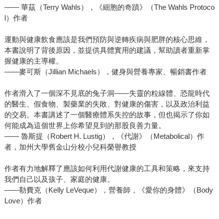
—— 華茲（Terry Wahls），《細胞的奇蹟》（The Wahls Protoco
l）作者
運動與健康飲食應該是我們預防與逆轉疾病與肥胖的核心思維，
本書說明了背後原因，並提供具體實用的建議，幫助讀者重新掌
握健康的主導權。
——麥可斯（Jillian Michaels），健身與營養專家、暢銷書作者
作者滑入了一個深不見底的兔子洞——失靈的粒線體、恐龍時代
的醫生、假食物、製藥業的失敗、對健康的傷害，以及政治利益
的交易。本書講述了一個醫療體系失控的故事，但也揭示了你如
何能成為這個世界上你希望見到的那股良善力量。
—— 魯斯提（Robert H. Lustig），《代謝》（Metabolical）作
者，加州大學舊金山分校小兒科榮譽教授
作者有力地解釋了應該如何利用代謝健康的工具和策略，來支持
我們自己以及孩子、家庭的健康。
——勒費克（Kelly LeVeque），營養師，《愛你的身體》（Body
Love）作者