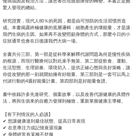
慢病成因及根治方法，讓患者出現脫胎換骨的轉變。本書正是她
驚人發現的總結。
研究證實，現代人80％的死因，都是由可預防的生活習慣所造
成。本書揭露終極健康的底層邏輯：細胞產生的壞能量，才是讓
我們生病的主因。如果再不改變照顧身體的方式，那麼今日的小
症狀通常也會在日後讓我們大病一場。
全書共分三部。第一部是從科學來解釋代謝問題為何是慢性疾病
的根源，而現行醫療何以對此束手無策。第二部從飲食、運動、
生活型態、生理節奏、環境切入，提供正確心態與良好策略，讓
你從改變的那一刻就開始擁有好能量。第三部則是一套可以馬上
付諸行動的4週好能量計畫。第四部則是好能量食譜。
書中收錄許多先進研究、個案故事，以及改善代謝健康的具體作
法，將與生俱來的自癒力發揮到極致，重新掌握健康主導權。
【有下列情況的人必讀】
✔ 想讓健康達到最佳狀態、提高日常表現
✔ 在意專注力或記憶衰退現象
✔ 身體經常有某種不舒服