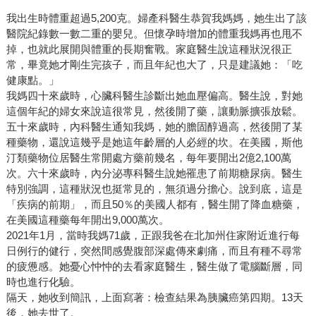
我出生時體重超過5,200克。婦產科醫生恭賀我媽媽，她生出了該
醫院紀錄數一數二重的嬰兒。但懷孕時增加的體重我媽再也甩不
掉，也就此展開與體重的長期奮戰。家庭醫生說這種狀況很正
常，畢竟她才剛生完孩子，而且年紀也大了，只是建議她：「吃
健康點。」
我媽四十來歲時，心臟科醫生診斷出她血壓偏高。醫生說，對她
這個年紀的婦女來說這很常見，然後開了藥，讓動脈擴張放鬆。
五十來歲時，內科醫生通知我媽，她的膽固醇過高，然後開了某
種藥物，還說這幾乎是她這年齡層的人必經的坎。在美國，斯他
汀類藥物位居醫生常開處方藥前幾名，每年要開出2億2,100萬
次。六十來歲時，內分泌專科醫生說她罹患了前期糖尿病。醫生
特別強調，這種狀況也挺常見的，無須過分擔心。說到底，這是
「疾病的前期」，而且50％的美國人都有，醫生開了降血糖藥，
在美國這種藥每年開出9,000萬次。
2021年1月，當時我媽71歲，正跟我爸在北加州住家附近進行每
日例行的健行，突然間感覺腹部深處傳來劇痛，而且有種不尋常
的疲憊感。她憂心忡忡的去看家庭醫生，醫生做了電腦斷層，同
時也進行化驗。
隔天，她收到簡訊，上面寫著：檢查結果為胰臟癌第四期。13天
後，她去世了。