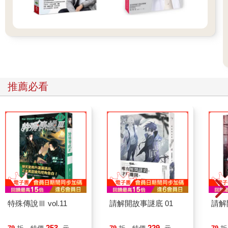
【書摘2】
有意識的吃—找出食物令人敬畏之處
如果生活在 21 世紀的人很容易固守有機、未加工飲食，我們就會
一直吃到乾淨健康的食物。實際上，要持續做出健康食物的選
擇，需要每天有意識的努力對抗常態文化的潮流。我藉由挖掘對
推薦必看
食物的敬畏感與神奇感，因而領會到食物對我生命的影響，也激
勵我盡可能做出最健康的選擇。在挖掘食物與我身體間神奇互動
的感激之情時，下面是我所想到的幾件事情：
我想到，我正在吃的植物，它所有儲藏在細胞各鍵結中的能量，
原本是從太陽發出的一束光子能量，在穿過太空後由植物的葉綠
體吸收，再轉變成葡萄糖，然後由某個可能被我吃進肚的動物接
收。植物裡的葉綠體非常像人體中的粒線體，粒線體最後把植物
吸收陽光後形成的葡萄糖，轉變成我能使用的ATP，驅動了我的
生命，以及我思考與愛的能力。然後到了我最後死亡之時， ATP
會回歸大地（希望是以我媽那種自然葬的方式，如此我的身體會
直接葬在土壤之下，由蟲子、真菌與細菌分解，再次進入更大的
特殊傳說Ⅲ vol.11
請解開故事謎底 01
請解
生態系），構成我身體的組成磚塊會挹注新的植物進行生長，這
些植物會在永無止盡的神祕轉變迴圈裡，把更多太陽能轉變成葡
253
229