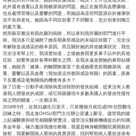
此外還有過重以及前期糖尿病的問題。她正在服用高血壓藥物，
也在處理背痛以及憂鬱的問題，而她認為這些問題源自於健康狀
況不良與老化。她因為不同症狀看了不同醫生，也分別拿到獨立
的處方箋。
然而蘇菲雅沒有因此藥到病除，所以來到我所屬的部門進行手
術。我頂多只是減輕了她長期鼻部感染的末端症狀罷了，完全沒
有解除造成感染的根本原因。而且關於她的其他健康狀況，我也
完全沒有幫上忙。我清楚知道，之後她會因更多鼻子以外的其他
症狀，頻繁奔波於各專科醫生之間。在我永遠改變她的鼻部結構
後，她能否「健康」的離開恢復室？造成她罹患前期糖尿病、超
重、憂鬱以及高血壓（我知道這些都與感染有關）的因素，跟鼻
子反覆感染毫無關係的機會有多大？
除了日復一日動手術清除病患頭頸部的發炎組織，從來沒有人教
過我人體發炎的成因，或它與困擾現今多數美國人的發炎性慢性
病之間的關連，一次都沒有。
2018年9月，在我31歲生日當天，只差幾個月就完成5年住院醫生
訓練之時，我走進OHSU部門主任辦公室遞上辭呈。儘管我的牆
上貼滿醫療與研究相關榮譽獎項，儘管頂尖醫療機構提出約50萬
美金年薪，極力邀請我擔任教職，我還是轉身離開醫院展開新的
旅程，我要解開病人罹病的真實原因，找到幫助病人重拾並保有