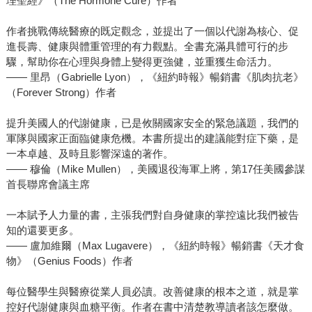
理聖經》（The Hormone Cure）作者
作者挑戰傳統醫療的既定觀念，並提出了一個以代謝為核心、促
進長壽、健康與體重管理的有力觀點。全書充滿具體可行的步
驟，幫助你在心理與身體上變得更強健，並重獲生命活力。
—— 里昂（Gabrielle Lyon），《紐約時報》暢銷書《肌肉抗老》
（Forever Strong）作者
提升美國人的代謝健康，已是攸關國家安全的緊急議題，我們的
軍隊與國家正面臨健康危機。本書所提出的建議能對症下藥，是
一本卓越、及時且影響深遠的著作。
—— 穆倫（Mike Mullen），美國退役海軍上將，第17任美國參謀
首長聯席會議主席
一本賦予人力量的書，主張我們對自身健康的掌控遠比我們被告
知的還要更多。
—— 盧加維爾（Max Lugavere），《紐約時報》暢銷書《天才食
物》（Genius Foods）作者
每位醫學生與醫療從業人員必讀。改善健康的根本之道，就是掌
控好代謝健康與血糖平衡。作者在書中清楚教導讀者該怎麼做。