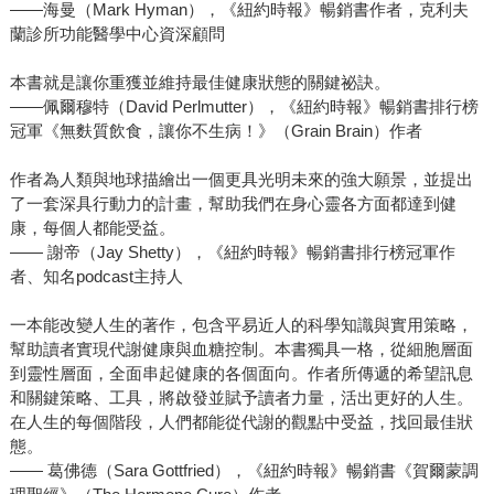
——海曼（Mark Hyman），《紐約時報》暢銷書作者，克利夫
蘭診所功能醫學中心資深顧問
本書就是讓你重獲並維持最佳健康狀態的關鍵祕訣。
——佩爾穆特（David Perlmutter），《紐約時報》暢銷書排行榜
冠軍《無麩質飲食，讓你不生病！》（Grain Brain）作者
作者為人類與地球描繪出一個更具光明未來的強大願景，並提出
了一套深具行動力的計畫，幫助我們在身心靈各方面都達到健
康，每個人都能受益。
—— 謝帝（Jay Shetty），《紐約時報》暢銷書排行榜冠軍作
者、知名podcast主持人
一本能改變人生的著作，包含平易近人的科學知識與實用策略，
幫助讀者實現代謝健康與血糖控制。本書獨具一格，從細胞層面
到靈性層面，全面串起健康的各個面向。作者所傳遞的希望訊息
和關鍵策略、工具，將啟發並賦予讀者力量，活出更好的人生。
在人生的每個階段，人們都能從代謝的觀點中受益，找回最佳狀
態。
—— 葛佛德（Sara Gottfried），《紐約時報》暢銷書《賀爾蒙調