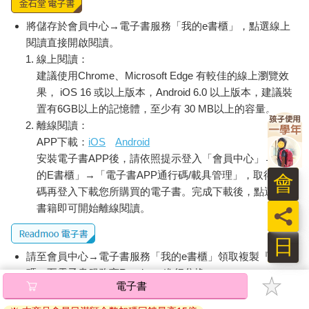
胞功能不良，人就不會健康。而細胞功能要良好，就不能有粒線
體功能障礙、氧化壓力、慢性發炎，以及從食物來的有毒化學物
將儲存於會員中心→電子書服務「我的e書櫃」，點選線上
來擾亂細胞與荷爾蒙。我們透過從有活力且生氣蓬勃土壤所長
閱讀直接開啟閱讀。
出、營養密集且未加工的食物與這些事情搏鬥。我們很多人都對
線上閱讀：
加工食品上癮但無力戒除，原因是不知道在彼岸等待我們的是什
建議使用Chrome、Microsoft Edge 有較佳的線上瀏覽效
麼。事實上等待我們的，是這一生無與倫比的積極體驗。
果， iOS 16 或以上版本，Android 6.0 以上版本，建議裝
進食前停下來想想這些概念，並在開動前表達對食物的感謝，然
置有6GB以上的記憶體，至少有 30 MB以上的容量。
後慢慢吃，是我用來強化這些概念的方法。從對神奇的食物充滿
離線閱讀：
敬畏與讚賞出發，我發現要做出更健康的食物選擇變得簡單許
APP下載：
iOS
Android
多。然而很顯然的，隨之而來的下一個問題是：我們該吃什麼，
安裝電子書APP後，請依照提示登入「會員中心」→「我
又不該吃什麼？（本文摘自第5章）
的E書櫃」→「電子書APP通行碼/載具管理」，取得通行
碼再登入下載您所購買的電子書。完成下載後，點選任一
書籍即可開始離線閱讀。
員
日
請至會員中心→電子書服務「我的e書櫃」領取複製『兌換
碼』至電子書服務商Readmoo進行兌換。
電子書
退換貨須知：