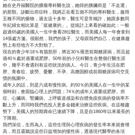
她在史丹福醫院的腫瘤專科醫生說，她得的胰臟癌是「不走運」
的那類。診斷出癌症時，我媽正在看五個不同的專科醫生，服用
五種不同的藥物，過去這十多年，醫生可是常稱許，她跟多數同
年紀婦女相比算是「挺健康的」。從統計上來看的確如此：一般
超過65歲的美國人一生中會看28位醫生，而美國人每一年會拿到
14張處方箋。很顯然，我們的孩子、父母跟我們自己，在健康趨
勢上有些地方不大對勁了。
現在的青少年18％有脂肪肝，將近30％罹患前期糖尿病，而且超
過40％處於過重或肥胖。50年前的小兒科醫生在整個行醫生涯
中，幾乎不會遇到有這些狀況的病人。今日，青少年生活在肥
胖、青春痘、疲勞、憂鬱、不孕、高膽固醇或前期糖尿病司空見
慣的氛圍中。
成年人的話，則是六成有慢性病。約50％的美國人在一生中的某
個時刻，會面臨心理上的問題；74％的成年人過重或肥胖。癌
症、心臟病、腎臟病、上呼吸道感染和自體免疫疾病的發病率不
斷上升，而同時我們也投入更多金錢來治療這些疾病。在這種趨
勢下，美國人的預期壽命已連續下降，且是自1860年以來最長的
下降期。
我們深信，生而為人，這些生理與心理疾病的發生率本來就會增
高，而且還聽說這些日益增加的慢性病，透過現代醫學的各項