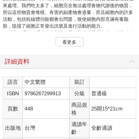
來處理。我們吃太多了，細胞完全無法處理食物代謝後的物質，
所以這些物質會堆積、有害的副產物會過量，而且細胞內的許多
活動，包括粒線體功能都會出問題，致使細胞內部充滿有毒脂
肪，阻擋了細胞正常發出訊號及進行活動的能力。
2. 營養缺乏：缺乏維生素與礦物質等某些微量營養素，會導致粒
線體功能失常。粒線體產生能量的最後一個步驟，是電子要在稱
看更多
為「電子傳遞鏈」的五個蛋白質結構上傳送，最後以此驅動一個
小分子馬達來釋放出 ATP。這五個蛋白質錯合物都需要微量營養
素來活化才能運作，微量營養素就像小小的鑰匙，用來打開蛋白
詳細資料
質上的鎖頭。不幸的是，我們現在的飲食嚴重缺乏微量營養素，
且嚴重程度史上首見。
3. 微生物群系問題：健康且活躍的腸道微生物群系，會充滿有益
語言
中文繁體
裝訂
微生物生存的食物，而且沒有危害微生物的化學物，然後可以產
ISBN
9786267299913
分級
普通級
生數千種稱為後生元的化學物，從腸道出發在人體中旅行，擔任
重要的傳訊分子，其中有些更會直接影響粒線體。微生物群系不
商品規
平衡也稱為「微生態失調」，此時無法生成後生元等有益化學
頁數
448
25開15*21cm
格
物，粒線體所需的傳訊與支援因此遭到剝奪。微生態失調的觸發
因子包括過量精製糖、超加工食品、農藥、非類固醇抗發炎藥
適讀年
出版地
台灣
全齡適讀
物、抗生素、慢性壓 力、缺乏睡眠、攝取酒精、四體不勤、抽菸
齡
及感染等。