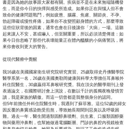
書是因為她的故事跟大家都有關。疾病並不是在未來無端隨機發
生，而是你今日的抉擇與感受所造成。如果你正在與惱人但不會
致命的健康問題戰鬥，例如疲憊、腦霧、焦慮、關節炎、不孕、
勃起障礙或慢性疼痛，如果你不改變照顧身體的方式，那麼導致
這些症狀背後的因素，通常也會在日後讓你「大病」一場。這聽
起來讓人不安，甚或嚇人，但至關重要，所以必須清楚傳達：如
果今日你忽略了那些代表壞能量正在體內醞釀的小病痛警訊，將
來你會收到更大的警告。
從現代醫療中覺醒
我16歲在美國國家衛生研究院研究實習、25歲取得史丹佛醫學院
醫學系第一名，26歲在美國奧勒岡健康與科學大學擔任耳鼻喉外
科住院醫生，30歲贏得耳鼻喉研究獎。我在頂尖的醫學期刊上發
表過論文，在國際研討會上演說，在數以千計的孤獨夜晚發憤苦
讀，我是家族的驕傲。而這一切曾都是我整個身分的認同。
但5年前擔任外科住院醫生時，我遇到了蘇菲雅。這位52歲的婦女
因反覆的鼻竇感染飽受煎熬，導致她長期聞到惡臭以及呼吸困
難。過去一年，醫生開過類固醇鼻噴劑、抗生素、口服類固醇藥
物與藥用沖鼻劑，也幫她做過電腦斷層、門診的鼻腔內視鏡檢查
和鼻息肉切片檢查。她因為反覆感染，耽誤了工作也造成失眠，