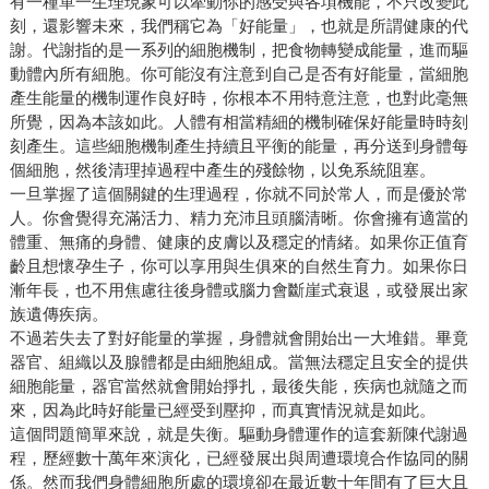
有一種單一生理現象可以牽動你的感受與各項機能，不只改變此
刻，還影響未來，我們稱它為「好能量」，也就是所謂健康的代
謝。代謝指的是一系列的細胞機制，把食物轉變成能量，進而驅
動體內所有細胞。你可能沒有注意到自己是否有好能量，當細胞
產生能量的機制運作良好時，你根本不用特意注意，也對此毫無
所覺，因為本該如此。人體有相當精細的機制確保好能量時時刻
刻產生。這些細胞機制產生持續且平衡的能量，再分送到身體每
個細胞，然後清理掉過程中產生的殘餘物，以免系統阻塞。
一旦掌握了這個關鍵的生理過程，你就不同於常人，而是優於常
人。你會覺得充滿活力、精力充沛且頭腦清晰。你會擁有適當的
體重、無痛的身體、健康的皮膚以及穩定的情緒。如果你正值育
齡且想懷孕生子，你可以享用與生俱來的自然生育力。如果你日
漸年長，也不用焦慮往後身體或腦力會斷崖式衰退，或發展出家
族遺傳疾病。
不過若失去了對好能量的掌握，身體就會開始出一大堆錯。畢竟
器官、組織以及腺體都是由細胞組成。當無法穩定且安全的提供
細胞能量，器官當然就會開始掙扎，最後失能，疾病也就隨之而
來，因為此時好能量已經受到壓抑，而真實情況就是如此。
這個問題簡單來說，就是失衡。驅動身體運作的這套新陳代謝過
程，歷經數十萬年來演化，已經發展出與周遭環境合作協同的關
係。然而我們身體細胞所處的環境卻在最近數十年間有了巨大且