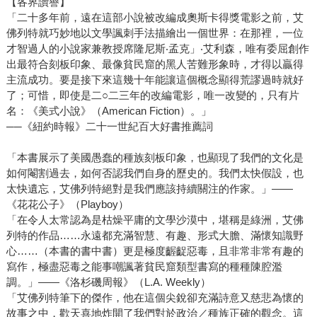
【各界讚譽】
「二十多年前，遠在這部小說被改編成奧斯卡得獎電影之前，艾
佛列特就巧妙地以文學諷刺手法描繪出一個世界：在那裡，一位
才智過人的小說家兼教授席隆尼斯‧孟克」‧艾利森，唯有委屈創作
出最符合刻板印象、最像貧民窟的黑人苦難形象時，才得以贏得
主流成功。要是接下來這幾十年能讓這個概念顯得荒謬過時就好
了；可惜，即使是二○二三年的改編電影，唯一改變的，只有片
名：《美式小說》（American Fiction）。」
──《紐約時報》二十一世紀百大好書推薦詞
「本書展示了美國愚蠢的種族刻板印象，也顯現了我們的文化是
如何閹割過去，如何否認我們自身的歷史的。我們太快假設，也
太快遺忘，艾佛列特絕對是我們應該持續關注的作家。」——
《花花公子》（Playboy）
「在令人太常認為是枯燥平庸的文學沙漠中，堪稱是綠洲，艾佛
列特的作品……永遠都充滿智慧、有趣、形式大膽、滿懷知識野
心……（本書的書中書）更是極度齷齪惡毒，且非常非常有趣的
寫作，極盡惡毒之能事嘲諷著貧民窟類型書寫的種種陳腔濫
調。」——《洛杉磯周報》（L.A. Weekly）
「艾佛列特筆下的傑作，他在這個尖銳卻充滿詩意又慈悲為懷的
故事之中，歡天喜地炸開了我們對於政治／種族正確的觀念。這