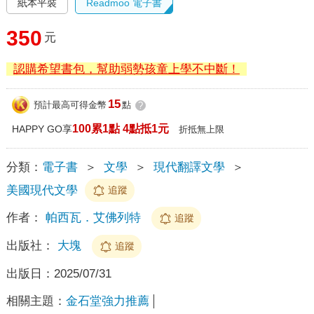
紙本平裝
Readmoo 電子書
350
元
認購希望書包，幫助弱勢孩童上學不中斷！
15
預計最高可得金幣
點
?
100累1點 4點抵1元
HAPPY GO享
折抵無上限
分類：
電子書
＞
文學
＞
現代翻譯文學
＞
美國現代文學
追蹤
作者：
帕西瓦．艾佛列特
追蹤
出版社：
大塊
追蹤
出版日：
2025/07/31
相關主題：
金石堂強力推薦