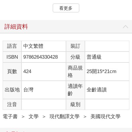
我的小卡車叫作旅行車。我是席隆尼斯．艾利森，叫我孟克。
看更多
✘ ✘ ✘
我擁有深棕色的膚色、捲髮、闊鼻，我有些祖先是奴隸，而新罕
布夏州、亞利桑那州、喬治亞州有著蒼白膚色的白人警察也曾經
詳細資料
拘留過我，所以我所生活的社會，告訴我：我是黑人，這就是我
的種族。即便我還算會運動，我卻不太會打籃球。我會聽馬勒、
艾瑞莎．富蘭克林、查理．帕克、雷．庫德，黑膠唱片和CD都
語言
中文繁體
裝訂
聽。我在哈佛以最優等的成績畢業，每分每秒都恨透那裡了。我
ISBN
9786264330428
分級
普通級
數學很好，我不會跳舞。我不是在市中心的貧民區或南方的鄉下
長大的，我的家族在安納波利斯附近有一座平房。我阿公是醫
商品規
生，我爸是醫生，我哥和我姐也都是醫生。
頁數
424
25開15*21cm
格
讀大學時，我是黑豹黨的成員（雖然那邊跟倒了差不多），主要
是因為我覺得必須證明自己夠黑。我所生活社會裡的一些人，那
適讀年
出版地
台灣
全齡適讀
些所謂的黑人，說我不夠黑，而社會稱為白人的那些人，也有人
齡
告訴我一樣的事，這種說法，主要都是關於我的小說，來自拒絕
了我稿子的編輯和顯然被我搞到一頭霧水的書評，有時候，則是
注音
級別
在籃球場上，在我投丟球並碎念著哎唷喂呀時，以下來自某個書
評：
電子書
＞
文學
＞
現代翻譯文學
＞
美國現代文學
這本小說精雕細琢，擁有發展成熟的角色、豐富的語言、翻轉巧
妙的情節，不過讀者會無法理解，這本改編翻玩艾斯奇勒斯《波