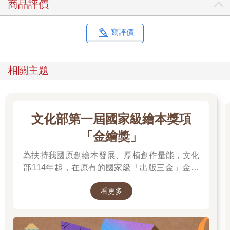
商品評價
斯人》的小說，跟非裔美國人的經驗有什麼關係。
某一晚在紐約的派對上，這是那種冗長的活動，寫作的人和想寫
作的人，還有能夠幫助這兩種人開始或繼續寫作的人攪和在一
寫評價
起，那時有個又高又瘦，長得頗抱歉的作家經紀人跟我說，要是
我可以不要再改寫翻玩什麼尤里比底斯和諧擬法國的後結構主義
文人，安安分分好好寫毫不假掰的黑人生活、真正故事的話，那
相關主題
我就能賣一大堆書。我回他，我在過的就是黑人生活，比他能想
像得都更黑，我過去是這麼活的，未來也會這麼活下去，他於是
撇下我和一名正嶄露頭角的表演藝術家／小說家聊天，她最近在
州長的豪宅前，扮成草坪騎師雕像連續站了十七個小時。他還隨
文化部第一屆國家級繪本獎項
意撥弄著對方其中一根編成髒辮的接髮，並朝我的方向比了個讚
呢。
「金繪獎」
所謂毫不假掰的嚴酷真相，就是我幾乎沒在思考種族的事。我真
的有在好好認真思考這事的時候，完全是出於我沒在思考所帶來
為扶持我國原創繪本發展、厚植創作量能，文化
的罪咎，我不相信種族這檔事，我相信的是會有人開槍打我、吊
部114年起，在原有的國家級「出版三金」金鼎
死我、誆我、試圖阻擋我，因為他們確實相信種族，因為我的棕
獎、金漫獎、金典獎外，新增「金繪獎」，希望
膚、捲髮、闊鼻、奴隸祖先。可是事情就是這樣子。
看更多
促進台灣圖文出版的多元發展。獎項分為「特別
✘ ✘ ✘
貢獻獎」、「繪本新人獎」、「繪本編輯獎」、
鋸子用以切割木頭，要嘛順紋理縱剖，要嘛橫切。縱切鋸沿著紋
「跨域應用獎」、「年度繪本獎」，以及「金繪
理可以切得相當滑順，但要是逆著紋理，就會切碎木頭，這完全
大獎」。