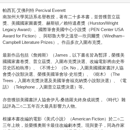
帕西瓦‧艾佛列特 Percival Everett
南加州大學英語系名譽教授，著有二十多本書，並曾獲普立茲
獎、美國國家圖書獎、赫斯頓／賴特遺產獎（Hurston/Wright
Legacy Award）、國際筆會美國中心小說獎（PEN Center USA
Award for Fiction）、與耶魯大學之溫登―坎貝爾獎（Windham–
Campbell Literature Prizes）。作品多次入圍布克獎。
最新作品包括《詹姆斯》（James，以下書名皆為暫譯，榮獲美
國國家書卷獎、普立茲獎、入圍布克獎決選、改編電影將由史蒂
芬史匹柏執導）、《不博士》（Dr. No，入圍美國國家書評人協
會獎小說類決選、榮獲美國筆會珍‧史坦獎）、《樹木》（The
Trees，入圍布克獎決選及美國筆會福克納獎小說類決選）、《電
話》（Telephone，入圍普立茲獎決選）等。
亦曾獲頒美國書評人協會伊凡‧桑德羅夫終身成就獎，《時代》雜
誌評為二○二五年百大最具影響力人物。
根據本書改編的電影《美式小說》（American Fiction）於二○二
三年上映，並榮獲奧斯卡最佳改編劇本獎。現與妻子，同為作家