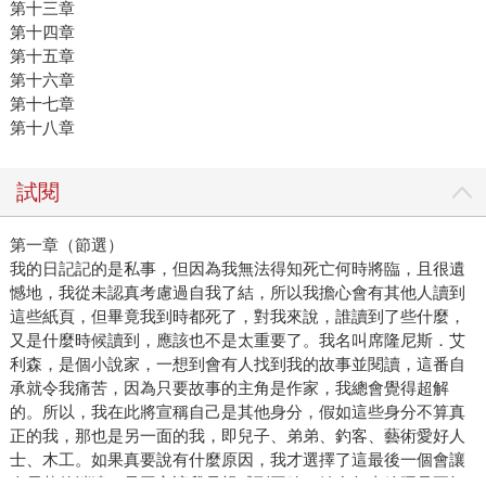
第十三章
第十四章
第十五章
第十六章
第十七章
第十八章
試閱
第一章（節選）
我的日記記的是私事，但因為我無法得知死亡何時將臨，且很遺
憾地，我從未認真考慮過自我了結，所以我擔心會有其他人讀到
這些紙頁，但畢竟我到時都死了，對我來說，誰讀到了些什麼，
又是什麼時候讀到，應該也不是太重要了。我名叫席隆尼斯．艾
利森，是個小說家，一想到會有人找到我的故事並閱讀，這番自
承就令我痛苦，因為只要故事的主角是作家，我總會覺得超解
的。所以，我在此將宣稱自己是其他身分，假如這些身分不算真
正的我，那也是另一面的我，即兒子、弟弟、釣客、藝術愛好人
士、木工。如果真要說有什麼原因，我才選擇了這最後一個會讓
人長繭的消遣，只因它讓我母親感到丟臉，她多年來總硬是要把