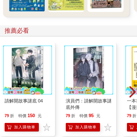
冰霜了，我哥是賺大錢的整形名醫，住在亞利桑那州史考茲谷，
比爾有老婆和兩個小孩，但我們都知道他是男同志。麗莎不喜歡
比爾，並不是因為他的性傾向，而是因為他行醫不為別的，只為
發大財。
推薦必看
我偶爾會幻想，我哥和我姐以我為榮，因為我的書，即便他們認
為這些書根本沒辦法讀、無聊、只不過是某種奇觀。如同我哥某
次指出的，當時我父母正在和一些朋友稱讚我的成就，「你他媽
就算拿鵝卵石擦屁股，他們也會表現成這樣啦。」在他說這話之
前，我就心知肚明了，可真正聽到還是讓人滿洩氣，他接著又補
充，「也不是說他們沒有以你為榮的權利。」沒說出口，但頗為
明顯的言下之意，便是他們有權利以我為榮，但沒有理由，我當
時肯定還多少有點在乎吧，因為他的話激怒了我，然而，到了現
在，我其實還滿欣賞比爾跟他所說的話，雖然我已經四年沒和他
見面了。
研討會是在五月花號飯店舉辦，但由於我不喜歡會議，也對與會
請解開故事謎底 04
演員們：請解開故事謎
一本
人士不怎麼感興趣，我於是另外訂了一間附早餐的小旅館，在杜
底外傳
【漫
邦圓環附近，叫作塔巴德旅店。對我來說，這地方最吸引人的特
行動
150
95
79
折
特價
元
79
折
特價
元
79
折
色，就是房裡沒有電話。我入住、拿出行李、沖了個澡，接著用
開關
大廳的電話打去我姐的診所。
「行
加入購物車
加入購物車
學方
「哦，你到了啊。」麗莎表示。