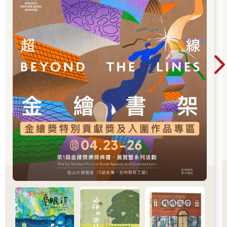
取決於鋸齒的幾何設計，形狀、尺寸、排列方式，還有在鋸片上
的傾斜角度。橫切鋸的鋸齒通常比縱切鋸的鋸齒還小，縱切鋸的
巨大鋸齒會迅速削去木材，且鋸齒間距也較廣，可以讓刨花落
下，鋸子就不會卡住，橫切鋸的鋸齒鋸道較寬，鋸齒向後傾斜形
成尖角，這些尖角有助於劃開木頭表面，再乾淨俐落鋸開紋理。
✘ ✘ ✘
我來到華盛頓發表論文，是一場「新小說」學會的研討會。這文
章我只能說是還算喜歡，我之所以決定參加，並不是有多喜歡這
個組織、成員或宗旨，而是因為我媽和我姐依舊住在華府，且距
離我上次來已經三年了。
我媽原先想在機場和我會合，但我拒絕給她航班資訊，此外，我
也沒告訴她我會待在哪間飯店。我姐沒提議說要來接我，麗莎八
成不討厭她的弟弟我啦，但在我們很小的時候，情況就滿清楚的
了，她覺得我沒什麼用處，現在也還是這樣子，我在她眼裡太虛
無縹緲了，生活在抽象的漩渦之中，和真實世界疏遠。她掙扎著
念完醫學院，我卻不知怎地，很顯然「連本書都沒打開」就輕輕
鬆鬆大學畢業，這當然是假話，但她始終深信不疑。而在她每天
都冒著生命危險穿越抗議警戒線，以提供貧窮女性健康照護，包
括假如她們想要的話，也協助墮胎時；我卻在釣魚、鋸木、撰寫
內容稠密的晦澀小說、教授一群青澀生嫩的加州知識分子俄國形
式主義。但假如說她對我還算是冷淡，那對我哥就可以說是冷若