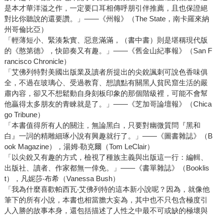
是本才華洋溢之作，一定要口耳相傳呼朋引伴推薦，且也保證絕
對比你聽說的還要讚。」——《州報》（The State，南卡羅來納
州哥倫比亞）
「輕薄短小、緊湊紮實、惡意滿滿，（書中書）則是堪稱現代版
的《憨第德》，快節奏又有趣。」——《舊金山紀事報》（San F
rancisco Chronicle）
「艾佛列特對美國出版業及讀者所提出的尖銳諷刺可說色香味俱
全，不過在玻璃心、受過教育、想讀點有關黑人貧民窟生活的嚴
肅內容，卻又不想鬆動自身刻板印象的那個階級裡，可能不會幫
他贏得太多朋友的青睞就是了。」——《芝加哥論壇報》（Chica
go Tribune）
「本書值得所有人的關注，無論黑白，只要對幽微質問『黑和
白』一詞的精雕細琢小說有興趣就行了。」——《圖書雜誌》（B
ook Magazine），湯姆‧勒克爾（Tom LeClair）
「以尖銳又有趣的方式，檢視了種族主義與出版這一行：編輯、
出版社、讀者、作家都無一倖免。」——《書單雜誌》（Booklis
t），凡妮莎‧布希（Vanessa Bush）
「我為什麼喜歡帕西瓦‧艾佛列特的這本新小說呢？因為，就像他
筆下的所有小說，本書也相當膽大妄為，其中也不只包含極度引
人入勝的故事本身，還包括描述了人性之中最不可或缺的極壞與