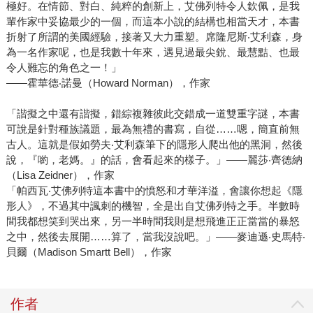
極好。在情節、對白、純粹的創新上，艾佛列特令人欽佩，是我
輩作家中妥協最少的一個，而這本小說的結構也相當天才，本書
折射了所謂的美國經驗，接著又大力重塑。席隆尼斯‧艾利森，身
為一名作家呢，也是我數十年來，遇見過最尖銳、最慧黠、也最
令人難忘的角色之一！」
——霍華德‧諾曼（Howard Norman），作家
「諧擬之中還有諧擬，錯綜複雜彼此交錯成一道雙重字謎，本書
可說是針對種族議題，最為無禮的書寫，自從……嗯，簡直前無
古人。這就是假如勞夫‧艾利森筆下的隱形人爬出他的黑洞，然後
說，『喲，老媽。』的話，會看起來的樣子。」——麗莎‧齊德納
（Lisa Zeidner），作家
「帕西瓦‧艾佛列特這本書中的憤怒和才華洋溢，會讓你想起《隱
形人》，不過其中諷刺的機智，全是出自艾佛列特之手。半數時
間我都想笑到哭出來，另一半時間我則是想飛進正正當當的暴怒
之中，然後去展開……算了，當我沒說吧。」——麥迪遜‧史馬特‧
貝爾（Madison Smartt Bell），作家
作者