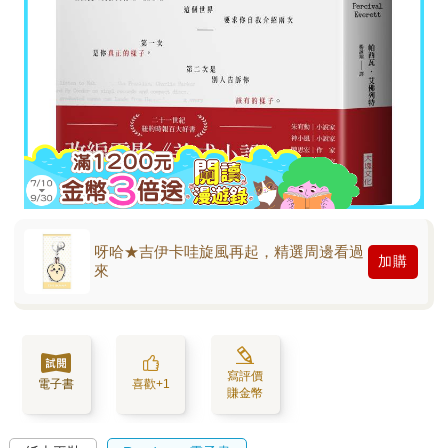
呀哈★吉伊卡哇旋風再起，精選周邊看過
加購
來
寫評價
電子書
喜歡+1
賺金幣