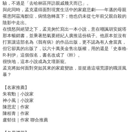
驗，不過是「去哈林區拜訪親戚幾天而已」。
與此同時，孟克還得面對現實生活中的家庭悲劇——年邁的母親
罹患阿茲海默症，病情急轉直下；他也仍未從七年前父親自殺的
陰影中走出。
在憤怒與絕望之下，孟克匆忙寫出一本小說，意在嘲諷胡安妮塔
那本暢銷書，並乘著怒氣要經紀人廣推這份稿子。他原本並沒有
打算讓這部名為《我有病》的作品出版，更不認為有人會當真，
但它卻真的出版了，以六十萬美金售出版權，用的還是「史泰格‧
R‧利伊」這個假名，書名改成了《幹》。
很快地，這本小說成為文壇新寵。
孟克將如何面對突如其來的家庭變故，並挺過這場荒謬的職涯風
暴？
【名家推薦】
朱宥勳｜小說家
神小風｜小說家
陳思宏｜作家
陳栢青｜作家
盧郁佳｜作家 聯合推薦