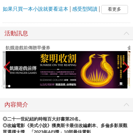
如果只買一本小說就要看這本
感受型閱讀
看更多
活動訊息
飢餓遊戲前傳贈早優券
金
內容簡介
◎二十一世紀紐約時報百大好書第20名。
◎改編電影《美式小說》獲奧斯卡最佳改編劇本、多倫多影展觀
眾選擇大獎、「2023年AFI獎」10部最佳電影