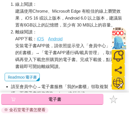
線上閱讀：
以，我憑什麼不行？現在是早上十一點半，走過廚房時我檢查地
板看有沒有血，那真是個幹他媽超糟糕的夢，真他媽超糟。我走
建議使用Chrome、Microsoft Edge 有較佳的線上瀏覽效
到外頭抬頭望著天想著我要去看我的哪個孩子。
果， iOS 16 或以上版本，Android 6.0 以上版本，建議裝
阿斯匹琳的媽最近和某個黑鬼搞在一起大家都叫他瘋狗，所以我
置有6GB以上的記憶體，至少有 30 MB以上的容量。
不需要去她的嬰兒床邊亂打聽，我也不要讓某個黑鬼請我吃慶
離線閱讀：
記，才不要勒。泰勒諾拉的媽就是個瘋婊子而且已經幫自己搞了
APP下載：
iOS
Android
把九毫米手槍來我也知道要是我敢露臉她絕對會請我吃慶記因為
安裝電子書APP後，請依照提示登入「會員中心」→「我
我都沒在給她半毛錢她都已經連問三個月了。我的大女兒，德克
的E書櫃」→「電子書APP通行碼/載具管理」，取得通行
絲崔娜，她的媽還愛我，我是可以偶爾過去搞一次，但要脫身
碼再登入下載您所購買的電子書。完成下載後，點選任一
啊，媽的簡直就像是要從牛奶裡搞出可樂來一樣勒。我於是決定
書籍即可開始離線閱讀。
來去看我兒子雷克索，他有唐氏症，但他沒事，反正在這個幹他
媽的世界，他有腦也不能怎樣啦，所以最好還是沒有。他現在都
三歲了還老是到處撞倒東西，我有次扁了他一頓結果他媽叫我不
請至會員中心→電子書服務「我的e書櫃」領取複製『兌換
要這樣幹，說他又沒辦法控制，我叫她去死一死啦，這個大頭小
黑鬼在我的好褲子上打翻果汁欸，所以沒錯，林北就是要扁他。
碼』至電子書服務商Readmoo進行兌換。
電子書
我現在要去看雷克索，因為我是他老爸，我會照顧我的孩子們。
退換貨須知：
我名叫梵．谷．詹金斯我十九歲而且我誰也不在乎，不在乎你，
※ 金石堂電子書怎麼看
因版權保護，您在金石堂所購買的電子書僅能以金石堂專屬
不在乎我老媽，也不在乎其他哪個誰，反正這世界也誰都不屌，
的閱讀軟體開啟閱讀，無法以其他閱讀器或直接下載檔案。
所以憑什麼我要在乎？我接下來要做的呢不是要去那個猶太王八
依據「消費者保護法」第19條及行政院消費者保護處公告之
在中央區的倉庫工作而是要到高中去等雷克索的媽，她叫克麗歐