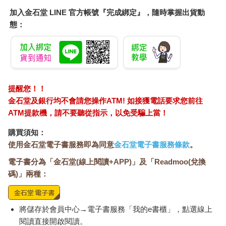
《我有病》一／贏（節選）
加入金石堂 LINE 官方帳號『完成綁定』，隨時掌握出貨動
老媽看著我和塔德崔絲並叫我們「人沼」，一切就是這麼開始
態：
的。「人沼，」她說，「你們這些小王八蛋啥也不是就是人
沼。」我盯著她心想「人沼」是三小意思我也不喜歡她臉上的表
情所以我從我坐的椅子上爬起來走過廚房從流理台上拿了把大
刀，她說，「啊你拿這是要銃三小，人沼？」於是我捅了老媽，
我把那把刀插進她肚子裡拔出來是紅色的她盯著我好像在說你幹
提醒您！！
嘛要捅我？於是我又捅了老媽，地板上和桌子上全是血，滴呀滴
呀滴下她的雙腿我老妹開始尖叫我於是問，「妳是在該三小，老
金石堂及銀行均不會請您操作ATM! 如接獲電話要求您前往
妹？」她盯著我看然後回答是因為我捅了老媽啊，我看著我的雙
ATM提款機，請不要聽從指示，以免受騙上當！
手上頭全沾滿血我發現我不知道發生了三小。所以，我又捅了老
購買須知：
媽，我捅她因為我怕，我捅老媽因為我愛她，我捅老媽因為我恨
使用金石堂電子書服務即為同意
金石堂電子書服務條款
。
她，因為我愛她，因為我恨她，因為我沒老爸。接著我走出廚房
站在外頭，留下老媽在油地毯上到處爬邊想要抓著她的腸子，我
電子書分為「金石堂(線上閱讀+APP)」及「Readmoo(兌換
站在外面的人行道上，滴血滴得跟個混帳一樣，我抬頭望著天想
碼)」兩種：
看見耶穌，卻看不見，接著我在想我要去看我的哪個孩子。
我醒來全身浸滿汗水，跟隻他媽的豬一樣狂流汗，我丟開被子套
上條牛仔褲，繫緊皮帶然後把褲子用力拉到屁股下頭，我穿的T恤
將儲存於會員中心→電子書服務「我的e書櫃」，點選線上
臭得像坨屎，但我才不屌，世界臭得要死，我憑什麼不能臭？林
閱讀直接開啟閱讀。
北就是這麼說的，所以，我憑什麼不行？這就是我的座右銘，所