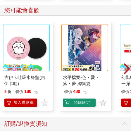
我並沒有對她指出，「哦，你順利抵達啦」聽起來會棒上非常
多，只是回答，「對。」
您可能會喜歡
「你打給媽了沒？」
「沒，我想說她這時候應該在睡午覺吧。」
麗莎哼了一聲，聽起來像是同意，「那，我該去接你嗎？然後我
們可以繞過去接老太太去吃晚餐？」
「好喔，我住塔巴德旅店。」
「我知道那間，一小時內會到。」她掛掉電話，我都來不及說再
見、我會準備好的、或是不用麻煩了，下地獄去吧妳。不過我是
不會這樣對麗莎說的，我實在太過欣賞她了，而且在許多層面
上，我都希望自己可以更像她，她奉獻一生助人，但我從來就搞
不清楚，她真的有那麼喜歡那些人嗎。她這種服務精神來自我
吉伊卡哇吸水杯墊(吉
水平檔案-色・愛・
幻獸
爸，不管行醫讓他變得多有錢，他總是有一半的病人是看免錢
伊卡哇)
落・夢-總集篇
一彈 
的。
Pal
180
480
9
折
特價
元
特價
元
特價
我爸的葬禮在華盛頓西北區舉行，是一次簡單卻規模浩大，又有
盒）
點有機的活動。當時聖公會教堂外頭的街道擠滿了人，我爸媽從
加入購物車
預購限定
不上這座教堂，卻幾乎所有人都淚眼汪汪，並宣稱自己是由偉大
的艾利森醫生接生而來到這世上，即便其中大多數人顯然都太年
輕了，根本就不可能是在我爸還在執業時出生的。針對這個奇
訂購/退換貨須知
景，我至今依然無法理解，或為之創造出什麼意義。