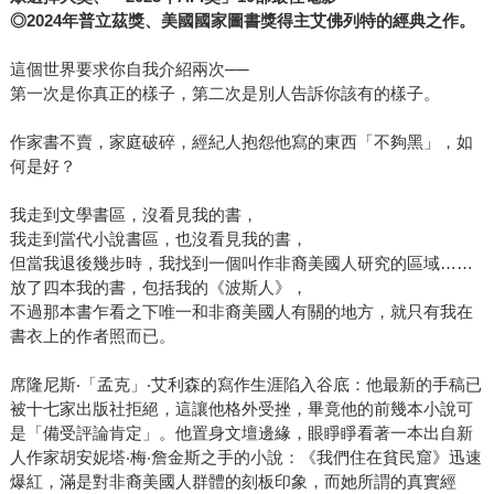
◎2024年普立茲獎、美國國家圖書獎得主艾佛列特的經典之作。
這個世界要求你自我介紹兩次──
第一次是你真正的樣子，第二次是別人告訴你該有的樣子。
作家書不賣，家庭破碎，經紀人抱怨他寫的東西「不夠黑」，如
何是好？
我走到文學書區，沒看見我的書，
我走到當代小說書區，也沒看見我的書，
但當我退後幾步時，我找到一個叫作非裔美國人研究的區域……
放了四本我的書，包括我的《波斯人》，
不過那本書乍看之下唯一和非裔美國人有關的地方，就只有我在
書衣上的作者照而已。
席隆尼斯‧「孟克」‧艾利森的寫作生涯陷入谷底：他最新的手稿已
被十七家出版社拒絕，這讓他格外受挫，畢竟他的前幾本小說可
是「備受評論肯定」。他置身文壇邊緣，眼睜睜看著一本出自新
人作家胡安妮塔‧梅‧詹金斯之手的小說：《我們住在貧民窟》迅速
爆紅，滿是對非裔美國人群體的刻板印象，而她所謂的真實經