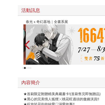
活動訊息
金石堂2026海外優惠：電子書
內容簡介
★首刷限定附贈精美典藏書卡!(首刷售完即無贈品)
★黑心的完美情人狐狸╳桃花旺過頭的傲嬌演員!!
★綻放於花街的純愛♡溺愛故事!!