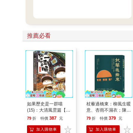
推薦必看
如果歷史是一群喵
杖藜過橋東：柳風生暖
(15)：大清風雲篇【萌
意、杏雨不濕衣；陳亮
貓漫畫學歷史】
恭談以心轉境的適齡漫
387
379
79
折
特價
元
79
折
特價
元
想
加入購物車
加入購物車