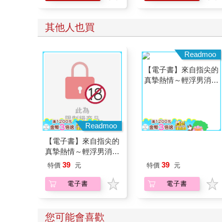
其他人也買
Readmoo
Readmoo
【電子書】來自指尖的
【電子書】來自指尖的
真摯熱情～輕浮男消防
真摯熱情～輕浮男消防
員帶著熱烈眼神擁抱我
員帶著熱烈眼神擁抱我
39
39
特價
元
特價
元
～(第27話)
～(第17話)
電子書
電子書
您可能會喜歡