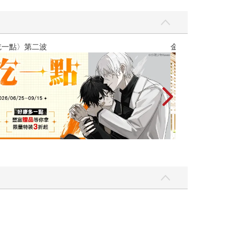
彼此摯友的戀愛煩惱，不知不覺間她竟成為我最親近
台灣角川202