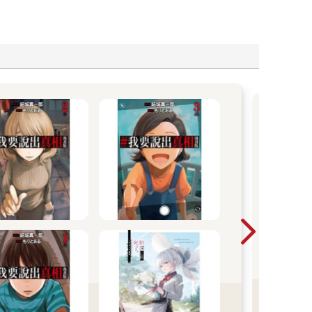
【
高
鞠，
團的
萌生
女×
Love!