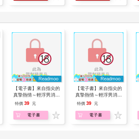
Readmoo
Readmoo
【電子書】來自指尖的
【電子書】來自指尖的
真摯熱情～輕浮男消防
真摯熱情～輕浮男消防
員帶著熱烈眼神擁抱我
員帶著熱烈眼神擁抱我
39
39
特價
元
特價
元
～(第29話)
～(第26話)
電子書
電子書