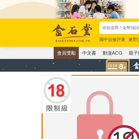
國中自修評量
東野
唯紅花綻放
奧德賽
會員獎勵
中文書
動漫ACG
親子