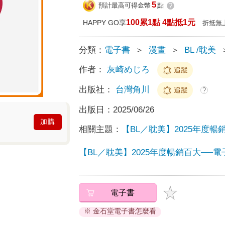
5
預計最高可得金幣
點
?
100累1點 4點抵1元
HAPPY GO享
折抵無
分類：
電子書
＞
漫畫
＞
BL /耽美
作者：
灰崎めじろ
追蹤
出版社：
台灣角川
追蹤
?
出版日：
2025/06/26
加購
相關主題：
【BL／耽美】2025年度暢
【BL／耽美】2025年度暢銷百大──
電子書
※ 金石堂電子書怎麼看