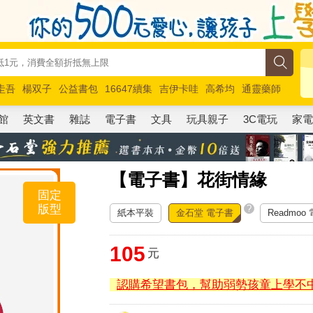
圭吾
楊双子
公益書包
16647續集
吉伊卡哇
高希均
通靈藥師
路邊攤新作
馬斯克
玩具總動員5
超慢跑
館
英文書
雜誌
電子書
文具
玩具親子
3C電玩
家
【電子書】花街情緣
固定
版型
?
紙本平裝
金石堂 電子書
Readmoo
105
元
認購希望書包，幫助弱勢孩童上學不