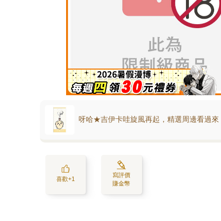
呀哈★吉伊卡哇旋風再起，精選周邊看過來
寫評價
喜歡+1
賺金幣