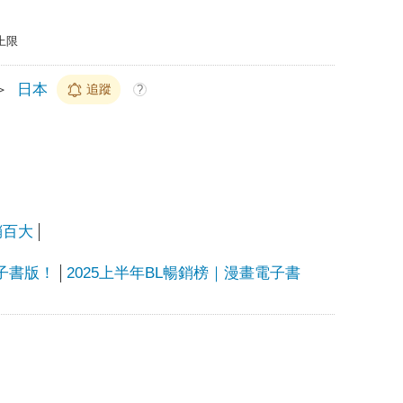
上限
＞
日本
追蹤
?
銷百大
電子書版！
2025上半年BL暢銷榜｜漫畫電子書