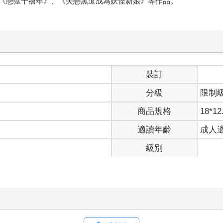
《戀獄千禧年》、《失戀黑道成為妖怪新娘》等作品。
裝訂
分級
限制
商品規格
18*12
適讀年齡
成人
級別