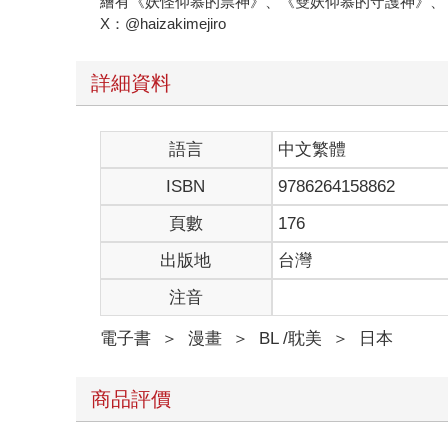
繪有《妖怪仰慕的祟神》、《雙妖仰慕的守護神》、
X：@haizakimejiro
詳細資料
語言
中文繁體
ISBN
9786264158862
頁數
176
出版地
台灣
注音
電子書
＞
漫畫
＞
BL /耽美
＞
日本
商品評價