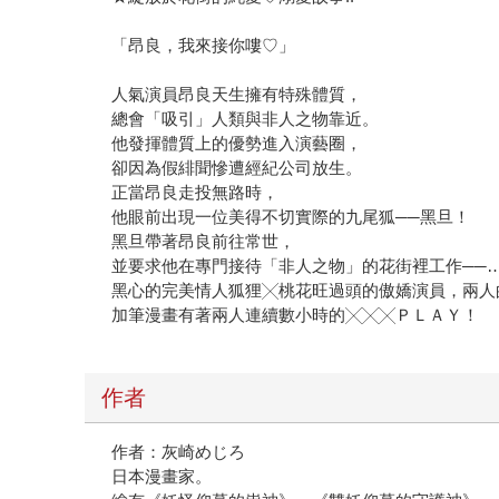
「昂良，我來接你嘍♡」
人氣演員昂良天生擁有特殊體質，
總會「吸引」人類與非人之物靠近。
他發揮體質上的優勢進入演藝圈，
卻因為假緋聞慘遭經紀公司放生。
正當昂良走投無路時，
他眼前出現一位美得不切實際的九尾狐──黑旦！
黑旦帶著昂良前往常世，
並要求他在專門接待「非人之物」的花街裡工作──…
黑心的完美情人狐狸╳桃花旺過頭的傲嬌演員，兩人
加筆漫畫有著兩人連續數小時的╳╳╳ＰＬＡＹ！
作者
作者：灰崎めじろ
日本漫畫家。