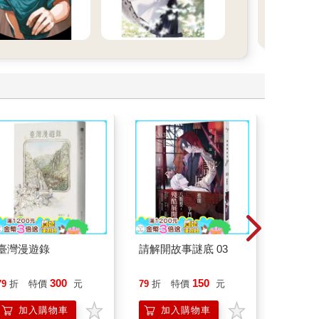
臺灣漫遊錄
請解開故事謎底 03
刪掉容
300
150
79
折
特價
元
79
折
特價
元
79
折
加入購物車
加入購物車
加