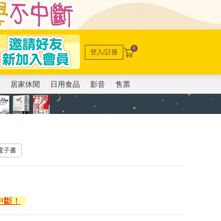
0
登入/註冊
電
居家休閒
日用食品
影音
售票
 電子書
中斷！