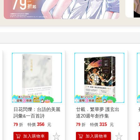
日花閃爍：台語的美麗
廿載．繁華夢 護玄出
詞彙&一百首詩
道20週年創作集
356
315
79
折
特價
元
79
折
特價
元
加入購物車
加入購物車