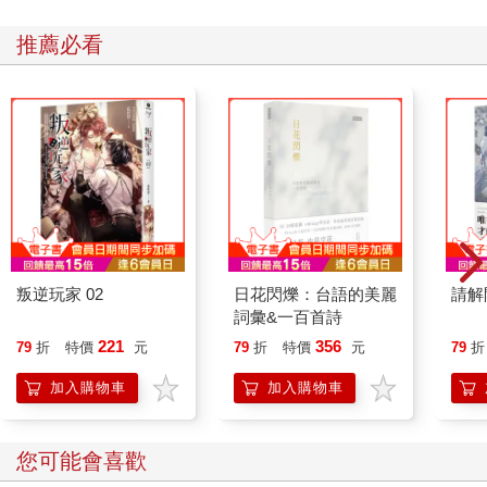
推薦必看
叛逆玩家 02
日花閃爍：台語的美麗
請解
詞彙&一百首詩
221
356
79
折
特價
元
79
折
特價
元
79
折
加入購物車
加入購物車
您可能會喜歡