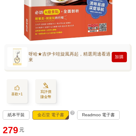
呀哈★吉伊卡哇旋風再起，精選周邊看過
加購
來
寫評價
喜歡+1
賺金幣
?
紙本平裝
金石堂 電子書
Readmoo 電子書
279
元