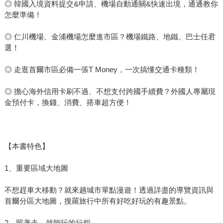
◎ 韓國入境資料提交&申請、機場自動通關&快速出境，通通教你
怎麼準備！
◎ 仁川機場、金浦機場怎麼進市區？機場鐵路、地鐵、巴士任君
選！
◎ 走逛首爾市區必備一張T Money，一次搞懂交通卡種類！
◎ 擔心海外信用卡刷不過、不想支付跨國手續費？外國人專屬現
金預付卡，換錢、消費、搭車超方便！
【本書特色】
1、重要區域大地圖
不想趕車大移動？就來趟城市單點漫遊！透過詳盡的導覽資訊與
首爾分區大地圖，搜羅旅行中所有好吃好玩的有趣景點。
2、照著走，就能玩的行程