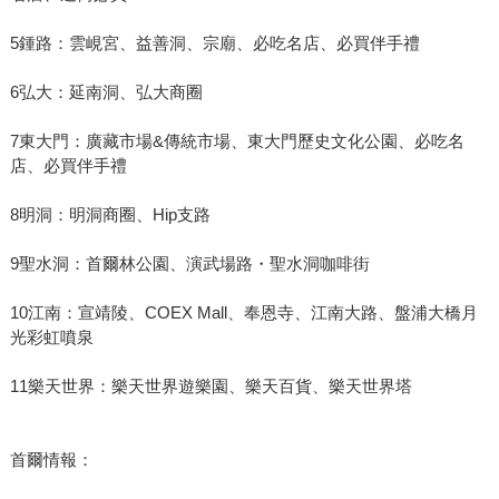
5鍾路：雲峴宮、益善洞、宗廟、必吃名店、必買伴手禮
6弘大：延南洞、弘大商圈
7東大門：廣藏市場&傳統市場、東大門歷史文化公園、必吃名
店、必買伴手禮
8明洞：明洞商圈、Hip支路
9聖水洞：首爾林公園、演武場路・聖水洞咖啡街
10江南：宣靖陵、COEX Mall、奉恩寺、江南大路、盤浦大橋月
光彩虹噴泉
11樂天世界：樂天世界遊樂園、樂天百貨、樂天世界塔
首爾情報：