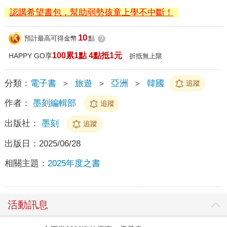
認購希望書包，幫助弱勢孩童上學不中斷！
10
預計最高可得金幣
點
?
100累1點 4點抵1元
HAPPY GO享
折抵無上限
分類：
電子書
＞
旅遊
＞
亞洲
＞
韓國
追蹤
作者：
墨刻編輯部
追蹤
出版社：
墨刻
追蹤
出版日：
2025/06/28
相關主題：
2025年度之書
活動訊息