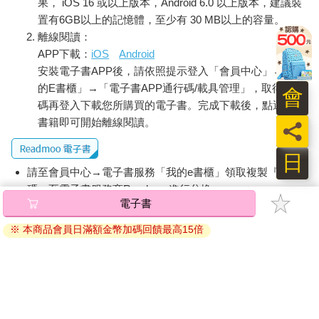
果， iOS 16 或以上版本，Android 6.0 以上版本，建議裝
置有6GB以上的記憶體，至少有 30 MB以上的容量。
離線閱讀：
APP下載：
iOS
Android
安裝電子書APP後，請依照提示登入「會員中心」→「我
的E書櫃」→「電子書APP通行碼/載具管理」，取得通行
會
碼再登入下載您所購買的電子書。完成下載後，點選任一
書籍即可開始離線閱讀。
員
日
請至會員中心→電子書服務「我的e書櫃」領取複製『兌換
碼』至電子書服務商Readmoo進行兌換。
電子書
退換貨須知：
※ 本商品會員日滿額金幣加碼回饋最高15倍
因版權保護，您在金石堂所購買的電子書僅能以金石堂專屬
的閱讀軟體開啟閱讀，無法以其他閱讀器或直接下載檔案。
依據「消費者保護法」第19條及行政院消費者保護處公告之
「通訊交易解除權合理例外情事適用準則」，非以有形媒介
提供之數位內容或一經提供即為完成之線上服務，經消費者
事先同意始提供。（如：電子書、電子雜誌、下載版軟體、