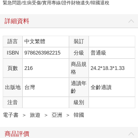
緊急問題/生病受傷/實用專線/證件財物遺失/韓國退稅
詳細資料
語言
中文繁體
裝訂
ISBN
9786263982215
分級
普通級
商品規
頁數
216
24.2*18.3*1.33
格
適讀年
出版地
台灣
全齡適讀
齡
注音
級別
電子書
＞
旅遊
＞
亞洲
＞
韓國
商品評價