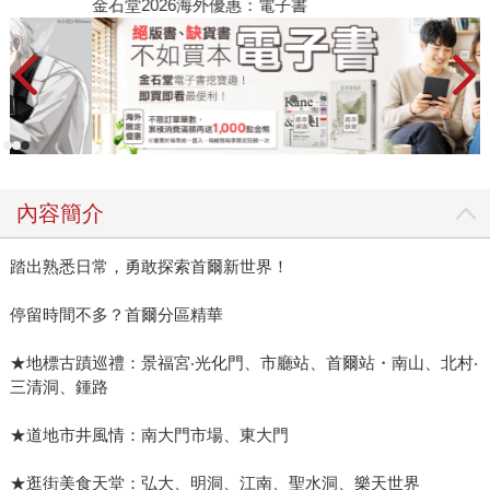
金石堂2026海外優惠：電子書
內容簡介
踏出熟悉日常，勇敢探索首爾新世界！
停留時間不多？首爾分區精華
★地標古蹟巡禮：景福宮‧光化門、市廳站、首爾站・南山、北村‧
三清洞、鍾路
★道地市井風情：南大門市場、東大門
★逛街美食天堂：弘大、明洞、江南、聖水洞、樂天世界