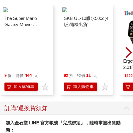
The Super Mario
SKB GL-10膠水50cc(4
Ergot
Galaxy Movie:
版)隨機出貨
2.
Peach`s Birthday
444
11
9
折
特價
元
92
折
特價
元
1590
Surprise: The Super
Mario Galaxy Movie
加入購物車
加入購物車
Storybook
訂購/退換貨須知
加入金石堂 LINE 官方帳號『完成綁定』，隨時掌握出貨動
態：