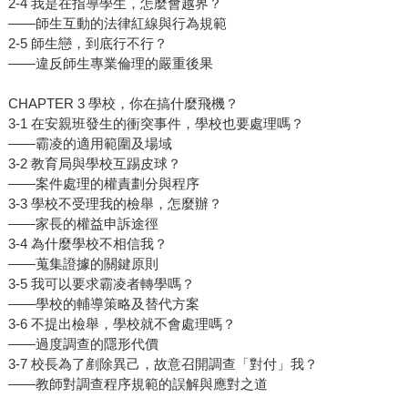
2-4 我是在指導學生，怎麼會越界？
——師生互動的法律紅線與行為規範
2-5 師生戀，到底行不行？
——違反師生專業倫理的嚴重後果
CHAPTER 3 學校，你在搞什麼飛機？
3-1 在安親班發生的衝突事件，學校也要處理嗎？
——霸凌的適用範圍及場域
3-2 教育局與學校互踢皮球？
——案件處理的權責劃分與程序
3-3 學校不受理我的檢舉，怎麼辦？
——家長的權益申訴途徑
3-4 為什麼學校不相信我？
——蒐集證據的關鍵原則
3-5 我可以要求霸凌者轉學嗎？
——學校的輔導策略及替代方案
3-6 不提出檢舉，學校就不會處理嗎？
——過度調查的隱形代價
3-7 校長為了剷除異己，故意召開調查「對付」我？
——教師對調查程序規範的誤解與應對之道