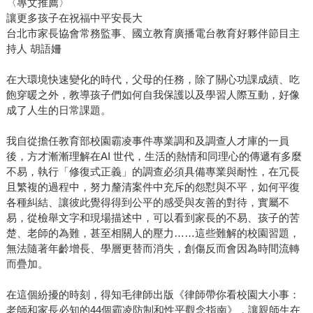
〈專文推薦〉
讓更多孩子在祝福中平安長大
台北市家長協會常務監事、國立教育廣播電台教育好夥伴節目主
持人 胡語姍
在大環境快速變化的時代，父母的任務，除了關心功課成績、吃
飽穿暖之外，教導孩子們如何自我保護以及學習人際互動，好像
成了人生的日常課題。
我自從擔任教育部校園霸凌事件專業調和及調查人才庫的一員
後，方才漸漸理解在AI 世代，生活的熱情和同理心的傳遞有多麼
不易，執行「修復式正義」的調查必須具備專業與耐性，在冗長
且繁複的過程中，努力釐清案件中充斥的怨懟與不平，如何平復
各種糾結、讓彼此覺得得到公平的感受與友善的對待，實屬不
易，從檢舉文字和現場描述中，可以看到家長的不易、孩子的苦
楚、老師的為難，甚至相關人的壓力……這些難解的校園習題，
無法隨著年齡增長、學層更替而消失，創傷反而會因為時間流轉
而疊加。
在這個紛擾的時刻，得知毛律師出版《律師帶你看校園大小事：
老師和家長必知的44個霸凌防制和性平觀念指南》，讓親師生在