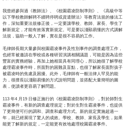
我曾經參與過《教師法》、《校園霸凌防制準則》、《高級中等
以下學校教師解聘不續聘停聘或資遣辦法》等教育法規的修法工
作，深知重要法規修正後，一定要讓學校、教師、家長、學生了
解新規定，才能有效落實新規定。可是要以淺顯易懂的方式講解
法規，協助一般人了解，實在是很不容易的工作。
毛律師長期大量參與校園霸凌事件及性別事件的調查處理工作，
也經常被邀請在學校或各種研習演講相關議題，可能是因為這些
豐富的實務經驗，再加上她相當具有同理心，所以她很了解學校
處理霸凌事件時，所面對的困難及盲點，也很了解家長面對孩子
被霸凌時的焦慮及困擾。此外，毛律師有一般法律人罕見的能
力，很擅長以淺顯易懂的方式說明問題，並搭配大量簡明的圖
表，使讀者更容易了解問題。
113 年4 月19 日修正施行的《校園霸凌防制準則》，對於師對生
霸凌事件，有新的調查處理規定；對於生對生霸凌事件，也提供
了更簡便可行的調和、調查和處理方式。新的規定實施超過一
年，就已經展現了驚人的成效。學校、教師、家長及學生，如果
能更了解新的規定，一定能更有效地處理校園霸凌事件。