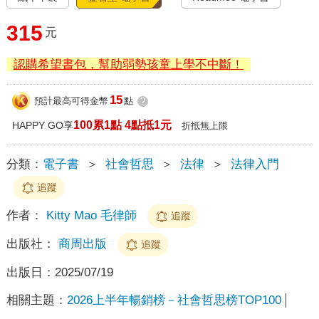
315
元
認購希望書包，幫助弱勢孩童上學不中斷！
15
預計最高可得金幣
點
?
100累1點 4點抵1元
HAPPY GO享
折抵無上限
分類：
電子書
＞
社會哲思
＞
法律
＞
法律入門
追蹤
作者：
Kitty Mao 毛律師
追蹤
出版社：
商周出版
追蹤
出版日：
2025/07/19
相關主題：
2026上半年暢銷榜－社會哲思榜TOP100