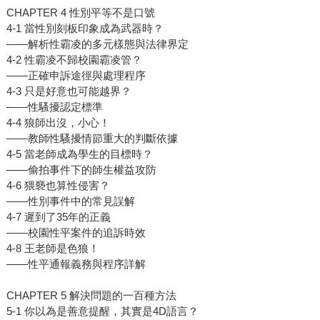
CHAPTER 4 性別平等不是口號
4-1 當性別刻板印象成為武器時？
——解析性霸凌的多元樣態與法律界定
4-2 性霸凌不歸校園霸凌管？
——正確申訴途徑與處理程序
4-3 只是好意也可能越界？
——性騷擾認定標準
4-4 狼師出沒，小心！
——教師性騷擾情節重大的判斷依據
4-5 當老師成為學生的目標時？
——偷拍事件下的師生權益攻防
4-6 猥褻也算性侵害？
——性別事件中的常見誤解
4-7 遲到了35年的正義
——校園性平案件的追訴時效
4-8 王老師是色狼！
——性平通報義務與程序詳解
CHAPTER 5 解決問題的一百種方法
5-1 你以為是善意提醒，其實是4D語言？