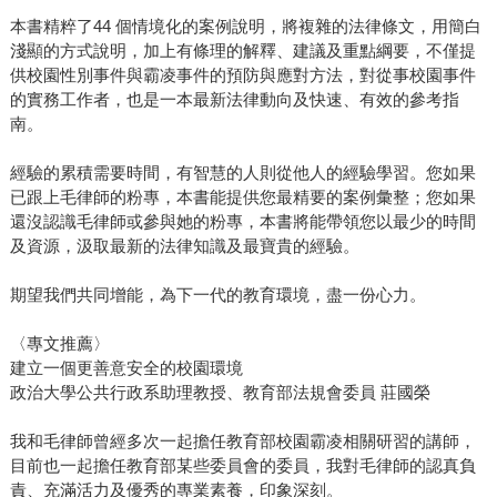
本書精粹了44 個情境化的案例說明，將複雜的法律條文，用簡白
淺顯的方式說明，加上有條理的解釋、建議及重點綱要，不僅提
供校園性別事件與霸凌事件的預防與應對方法，對從事校園事件
的實務工作者，也是一本最新法律動向及快速、有效的參考指
南。
經驗的累積需要時間，有智慧的人則從他人的經驗學習。您如果
已跟上毛律師的粉專，本書能提供您最精要的案例彙整；您如果
還沒認識毛律師或參與她的粉專，本書將能帶領您以最少的時間
及資源，汲取最新的法律知識及最寶貴的經驗。
期望我們共同增能，為下一代的教育環境，盡一份心力。
〈專文推薦〉
建立一個更善意安全的校園環境
政治大學公共行政系助理教授、教育部法規會委員 莊國榮
我和毛律師曾經多次一起擔任教育部校園霸凌相關研習的講師，
目前也一起擔任教育部某些委員會的委員，我對毛律師的認真負
責、充滿活力及優秀的專業素養，印象深刻。