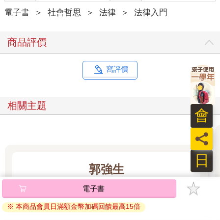
凡人的語言，講述法律背後的故事。讓老師知道界線在哪裡、讓
家長明白權利如何維護、讓行政人員在人情與制度間找到平衡
電子書
＞
社會哲思
＞
法律
＞
法律入門
點。粉專目前已經累積超過四萬人追蹤，每一則貼文下的熱烈迴
響，都在訴說著：我們同樣渴望一個既有規範、又有溫度的校
商品評價
園。這股共鳴告訴我，這條路不只值得繼續走下去，更需要我們
攜手同行。
寫評價
守住法律的界線，才守得住教育的本心
在少子化寒冬與社會高期待的烈日下，教職早已不再是單純傳道
授業的旅程。昨日的「慣例」，今日可能變成讓老師失去一切的
相關主題
陷阱。法律的天秤，往往比我們想像的更精準、更不留情面。但
會
也正因如此，我更渴望讓法律有血有肉、貼近人心。
員
有些錯誤，老師不是故意的；有些傷害，孩子卻真的會記一輩
子。
日
這本書，獻給每一位站在教育第一線的勇者，獻給每一顆為孩子
郭強生
未來而跳動的心。我們將一起探索：霸凌的真正定義是什麼？性
平事件該如何妥善處理？管教與處罰的界線在哪裡？什麼是真正
電子書
的程序正義？我會用故事呈現法條，讓實務解析有溫度，讓你不
看更多
必穿梭法律迷宮，也能找到答案。
※ 本商品會員日滿額金幣加碼回饋最高15倍