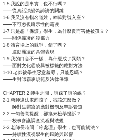
1-5 我說的是事實，也不行嗎？
——從真話演變為誹謗的關鍵
1-6 我又沒有指名道姓，幹嘛對號入座？
——不可忽視暗示性的霸凌
1-7 只是想「保護」學生，為什麼反而害他被孤立？
——關係霸凌的殺傷力
1-8 體育場上的競爭，錯了嗎？
——運動霸凌的具體表現
1-9 我的口音不一樣，為什麼成了異類？
——面對文化霸凌與被標籤的應對方法
1-10 老師被學生惡意羞辱，只能忍嗎？
——生對師霸凌規範及法律保障
CHAPTER 2 師生之間，誰踩了誰的線？
2-1 惡師違法處罰孩子，我該怎麼做？
——師對生霸凌的應對機制及申訴管道
2-2 一句善意提醒，卻換來檢舉投訴？
——校事會議調查流程與法規
2-3 老師長時間「冷處理」學生，也可能觸法？
——持續性漠視學生的風險與影響