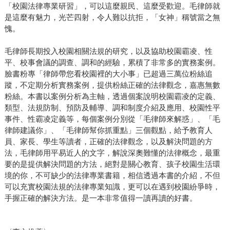
「校園法律專業研習」，可以這麼親民、這麼受歡迎。毛律師就
是這麼有魅力，光芒四射，令人難以抗拒，「女神」稱號當之無
愧。
毛律師長期投入校園相關法規的研究，以及協助校園霸凌、性
平、校事會議的調查、調和的經驗，累積了非常多的實務案例。
臉書粉專「律師帶您看校園裡的大小事」已超過三萬位粉絲追
蹤，不定期分析實務案例，提供粉絲正確的法律觀念，嘉惠無數
粉絲。本書以案例分析為主軸，透過個案說明校園霸凌的定義、
類型、法規防制、預防及輔導、調和制度介紹及應用、校園性平
事件、性霸凌定義等，每個案例分別從「毛律師來解惑」、「毛
律師建議你」、「毛律師幫你抓重點」三個觀點，給予教育人
員、家長、學生等讀者，正確的法律觀念，以及解決問題的方
法，毛律師用平易近人的文字，解說深奧難懂的法律概念，最重
要的是提供解決問題的方法，絕對是關心教育、孩子校園生活環
境的你，不可缺少的法律專業書籍，相信透過本書的介紹，不但
可以充實校園法規的法律專業知識，更可以在遇到校園紛爭時，
手握正確的解決方法。是一本非常值得一讀再讀的好書。