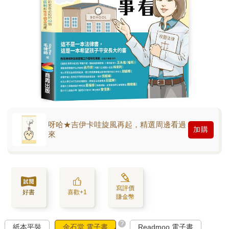
呀哈★吉伊卡哇旋風再起，精選周邊看過
加購
來
寫評價
好書
喜歡+1
賺金幣
?
紙本平裝
金石堂 電子書
Readmoo 電子書