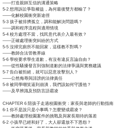
——打造親師互信的溝通策略
5-2 想用訴訟爭取權益，為何最後雙方都輸了？
——化解校園衝突新途徑
5-3 孩子被排擠孤立，調和能解決問題嗎？
——調和程序流程與適用情境
5-4 校方處理不當，找民意代表介入最有效？
——正確處理衝突糾紛的方式
5-5 沒掃完廁所不能回家，這樣教不對嗎？
——教師合法管教界線
5-6 學校要求學生道歉，有沒有違反言論自由？
——從性騷擾發言到強制道歉的法律爭議與實務建議
5-7 告白被拒絕，就可以惡意攻擊別人？
——公然侮辱與誹謗的法律責任
5-8 被同學嘲笑逼到崩潰，我們該如何守護他？
——及早辨識及預防言語霸凌
CHAPTER 6 陪孩子走過校園衝突：家長與老師的行動指南
6-1 你不是說只是小事嗎？怎麼變成霸凌？
——教師處理校園案件的挑戰及與家長期待的落差
6-2 小孩早已經和好了，大人卻還放不下恩怨？