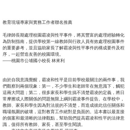
教育現場專家與實務工作者聯名推薦
毛律師長期處理校園霸凌與性平事件，將其豐富的處理經驗轉化
為防制指南，提供學校第一線教師與行政人員有效處理校園事件
的重要參考，並且協助家長了解霸凌與性平事件的構成要件及程
序，一起營造友善的校園環境。
——桃園市公埔國小校長 林來利
由於自我意識覺醒，霸凌和性平是目前學校最關注的兩件事，我
們觀察到兩個現象：第一，不少學生和老師常在無意識下，觸犯
這兩大問題；第二，很多家長和學生搞不清楚霸凌的定義，將日
常摩擦或人際關係的問題無限上綱到霸凌事件提告。在學校中，
教師、家長和學生因為對法規的不清楚，而造成彼此信任關係和
職場氛圍的破壞，這對教育工作絕對是負面的。這本書以最直接
的個案和最清晰的法律觀點，幫助我們提高霸凌和性平的法律意
識，值得所有教師、家長，甚至學生閱讀。