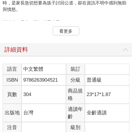
時，是家長急切想要為孩子討回公道，卻在資訊不明中感到無助
與憤怒。
懂法律，是為了更好地愛孩子
我是律師，但我從不以審判者的姿態面對教育現場。我深信，絕
看更多
大多數的校園問題，不是惡意造成的傷害，而是資訊不對等、制
度複雜、溝通斷裂的苦果。我寫這本書，不為指責任何人，而是
想為校園中的每一個靈魂―從風雨中守護孩子的老師、日夜牽掛
詳細資料
的家長、肩負制度重擔的行政人員―提供一張清晰的法律地圖，
讓我們能在同一片星空下，找到共同的北極星。這不是一本法律
書，是一本希望孩子平安長大的書。
語言
中文繁體
裝訂
ISBN
9786263904521
分級
普通級
2023 年8 月23 日，是我人生的轉捩點。那天，參加教育部「校園
事件處理會議調查及輔導人才庫」培訓時，聽見一個個真實故事
商品規
在教室迴盪：孩子的淚水、老師的無奈、家長的怒吼。這些不就
頁數
304
23*17*1.87
格
是我日日面對的縮影嗎？那一刻，我明白了——有時候，最危險
的不是違法，而是不知道自己正在違法；最遺憾的不是沒有愛，
適讀年
出版地
台灣
全齡適讀
而是愛的方式出了錯。
齡
於是，我創立了臉書粉專「律師帶您看校園裡的大小事」，用平
注音
級別