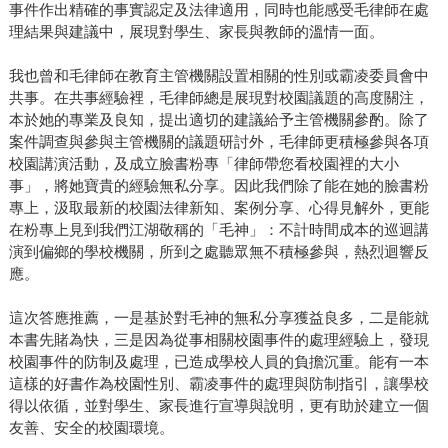
事件作出精確的事實認定及法律適用，同時也能感受毛律師在處
理結果與建議中，展現對學生、家長與教師的溫情一面。
我也曾和毛律師在教育主管機關設置相關的性別或霸凌委員會中
共事。在共事經驗裡，毛律師總是展現對校園議題的高度關注，
本於她的專業及良知，提出適切的建議給予主管機關參酌。除了
案件調查與參與主管機關的議題研討外，毛律師更積極參與各項
校園講演活動，及成立臉書粉專「律師帶您看校園裡的大小
事」，將她寶貴的經驗無私分享。因此我們除了能在她的臉書粉
專上，汲取最新的校園法律新知、案例分享、心得見解外，更能
在粉專上見到我們江湖敬稱的「毛神」：不計時間成本的巡迴講
演到偏鄉的學校機關，所到之處聽眾無不積極參與，熱烈迴響反
應。
這次答應推薦，一是基於對毛神的無私分享獲益良多，二是能就
本書先賭為快，三是因為從事相關校園事件的處理經驗上，發現
校園事件的防制及處理，已造成學校人員的負擔沉重。能有一本
這樣的好書作為校園性別、霸凌事件的處理與防制指引，讓學校
得以依循，並對學生、家長進行宣導與說明，更有助於建立一個
友善、安全的校園環境。