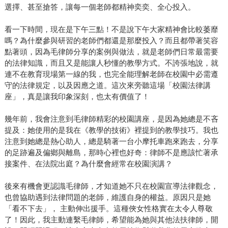
選擇、甚至搶答，讓每一個老師都精神奕奕、全心投入。
看一下時間，現在是下午三點！不是說下午大家精神會比較萎靡
嗎？為什麼參與研習的老師們都還是那麼投入？而且都帶著笑容
點著頭，因為毛律師分享的案例與做法，就是老師們日常最需要
的法律知識，而且又是能讓人秒懂的教學方式。不誇張地說，就
連不在教育現場第一線的我，也完全能理解老師在校園中必需遵
守的法律規定，以及因應之道。這次來旁聽這場「校園法律講
座」，真是讓我印象深刻，也太有價值了！
幾年前，我會注意到毛律師精彩的校園講座，是因為她總是不吝
提及：她使用的是我在《教學的技術》裡提到的教學技巧。我也
注意到她總是熱心助人，總是騎著一台小摩托車跑來跑去，分享
的足跡遍及偏鄉與離島，那時心裡也好奇：律師不是應該忙著承
接案件、在法院出庭？為什麼會經常在校園演講？
後來有機會更認識毛律師，才知道她不只在校園宣導法律觀念，
也曾協助遇到法律問題的老師，維護自身的權益。原因只是她
「看不下去」， 主動伸出援手。這種俠女性格實在太令人尊敬
了！因此，我主動連繫毛律師，希望能為她與其他法扶律師，開