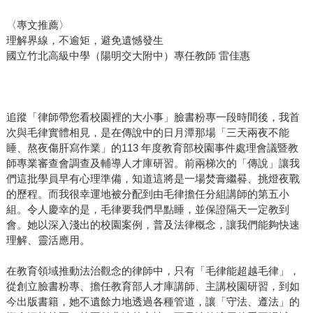
〈專文推薦〉
理解界線，不逾矩，避免遺憾發生
國立竹北高級中學（陽明交大附中）專任教師 雷佳惠
追蹤「律師帶您看校園裡的大小事」臉書粉專一段時間後，我首
次與毛律實體相見，是在傳說中的日月潭那場「三天兩夜不能
睡、熬夜傷肝寫作業」的113 年度教育部校園事件處理會議暨教
師專業審查會調查及輔導人才庫研習。前兩梯次的「傳說」讓我
們這批學員早有心理準備，知道這將是一場焚膏繼晷、挑燈夜戰
的歷程。而我很幸運地被分配到由毛律擔任分組講師的第五小
組。令人慶幸的是，毛律要我們早點睡，並保證隔天一定教到
會。她以深入淺出的校園案例，普及法律概念，讓我們能夠快速
理解、靈活應用。
在教育領域推動法治觀念的律師中，只有「毛律能超越毛律」，
從創立臉書粉專、擔任教育部人才庫講師、主講校園研習，到如
今出版書籍，她不遺餘力地透過各種管道，讓「守法、遵法」的