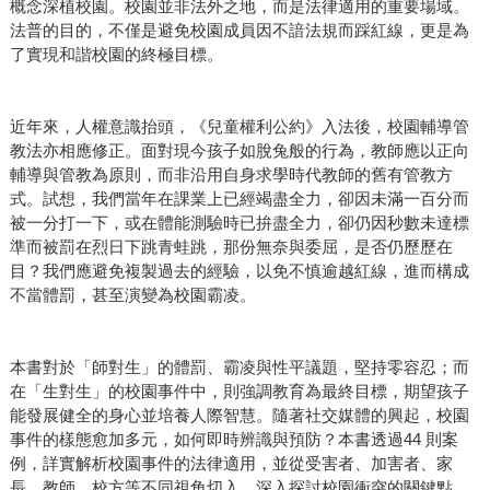
概念深植校園。校園並非法外之地，而是法律適用的重要場域。
法普的目的，不僅是避免校園成員因不諳法規而踩紅線，更是為
了實現和諧校園的終極目標。
近年來，人權意識抬頭，《兒童權利公約》入法後，校園輔導管
教法亦相應修正。面對現今孩子如脫兔般的行為，教師應以正向
輔導與管教為原則，而非沿用自身求學時代教師的舊有管教方
式。試想，我們當年在課業上已經竭盡全力，卻因未滿一百分而
被一分打一下，或在體能測驗時已拚盡全力，卻仍因秒數未達標
準而被罰在烈日下跳青蛙跳，那份無奈與委屈，是否仍歷歷在
目？我們應避免複製過去的經驗，以免不慎逾越紅線，進而構成
不當體罰，甚至演變為校園霸凌。
本書對於「師對生」的體罰、霸凌與性平議題，堅持零容忍；而
在「生對生」的校園事件中，則強調教育為最終目標，期望孩子
能發展健全的身心並培養人際智慧。隨著社交媒體的興起，校園
事件的樣態愈加多元，如何即時辨識與預防？本書透過44 則案
例，詳實解析校園事件的法律適用，並從受害者、加害者、家
長、教師、校方等不同視角切入，深入探討校園衝突的關鍵點，