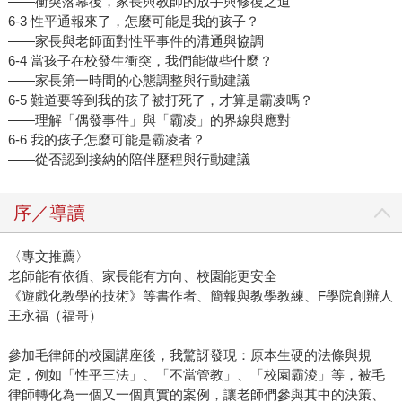
——衝突落幕後，家長與教師的放手與修復之道
6-3 性平通報來了，怎麼可能是我的孩子？
——家長與老師面對性平事件的溝通與協調
6-4 當孩子在校發生衝突，我們能做些什麼？
——家長第一時間的心態調整與行動建議
6-5 難道要等到我的孩子被打死了，才算是霸凌嗎？
——理解「偶發事件」與「霸凌」的界線與應對
6-6 我的孩子怎麼可能是霸凌者？
——從否認到接納的陪伴歷程與行動建議
序／導讀
〈專文推薦〉
老師能有依循、家長能有方向、校園能更安全
《遊戲化教學的技術》等書作者、簡報與教學教練、F學院創辦人
王永福（福哥）
參加毛律師的校園講座後，我驚訝發現：原本生硬的法條與規
定，例如「性平三法」、「不當管教」、「校園霸淩」等，被毛
律師轉化為一個又一個真實的案例，讓老師們參與其中的決策、