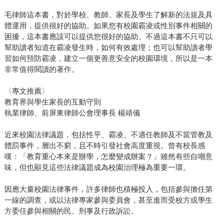
毛律師這本書，對於學校、教師、家長及學生了解新的法規及具
體運用，提供很好的協助。如果您有校園霸凌或性別事件相關的
困擾，這本書應該可以提供您很好的協助。不過這本書不只可以
幫助讀者知道在霸凌發生時，如何有效處理；也可以幫助讀者學
習如何預防霸凌，建立一個更善意安全的校園環境，所以是一本
非常值得閱讀的著作。
〈專文推薦〉
教育界與學生家長的互動守則
執業律師、前屏東律師公會理事長 楊靖儀
近來校園法律議題，包括性平、霸凌、不適任教師及不當管教及
體罰事件，層出不窮，且不時引發社會高度重視。曾有校長感
嘆：「教育重心本來是辦學，怎麼變成辦案？」雖然有些自嘲意
味，但也顯見這些法律議題成為校園治理極為重要一環。
因應大量校園法律事件，許多律師也積極投入，包括參與擔任第
一線的調查，或以法律專家參與委員會，甚至進而受校方或學生
方委任參與相關的民、刑事及行政訴訟。