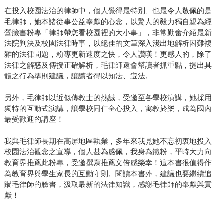
在投入校園法治的律師中，個人覺得最特別、也最令人敬佩的是
毛律師，她本諸從事公益奉獻的心念，以驚人的毅力獨自親為經
營臉書粉專「律師帶您看校園裡的大小事」，非常勤奮介紹最新
法院判決及校園法律時事，以絕佳的文筆深入淺出地解析困難複
雜的法律問題，粉專更新速度之快，令人讚嘆！更感人的，除了
法律之解惑及傳授正確解析，毛律師還會幫讀者抓重點，提出具
體之行為準則建議，讓讀者得以知法、遵法。
另外，毛律師以近似傳教士的熱誠，受邀至各學校演講，她採用
獨特的互動式演講，讓學校同仁全心投入，寓教於樂，成為國內
最受歡迎的講座！
我與毛律師長期在高屏地區執業，多年來我見她不忘初衷地投入
校園法治觀念之宣導，個人甚為感佩，我身為鐵粉，平時大力向
教育界推薦此粉專，受邀撰寫推薦文倍感榮幸！這本書很值得作
為教育界與學生家長的互動守則。閱讀本書外，建議也要繼續追
蹤毛律師的臉書，汲取最新的法律知識，感謝毛律師的奉獻與貢
獻！