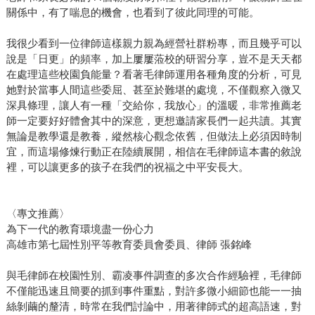
關係中，有了喘息的機會，也看到了彼此同理的可能。
我很少看到一位律師這樣親力親為經營社群粉專，而且幾乎可以
說是「日更」的頻率，加上屢屢蒞校的研習分享，豈不是天天都
在處理這些校園負能量？看著毛律師運用各種角度的分析，可見
她對於當事人間這些委屈、甚至於難堪的處境，不僅觀察入微又
深具條理，讓人有一種「交給你，我放心」的溫暖，非常推薦老
師一定要好好體會其中的深意，更想邀請家長們一起共讀。其實
無論是教學還是教養，縱然核心觀念依舊，但做法上必須因時制
宜，而這場修煉行動正在陸續展開，相信在毛律師這本書的敘說
裡，可以讓更多的孩子在我們的祝福之中平安長大。
〈專文推薦〉
為下一代的教育環境盡一份心力
高雄市第七屆性別平等教育委員會委員、律師 張銘峰
與毛律師在校園性別、霸凌事件調查的多次合作經驗裡，毛律師
不僅能迅速且簡要的抓到事件重點，對許多微小細節也能一一抽
絲剝繭的釐清，時常在我們討論中，用著律師式的超高語速，對