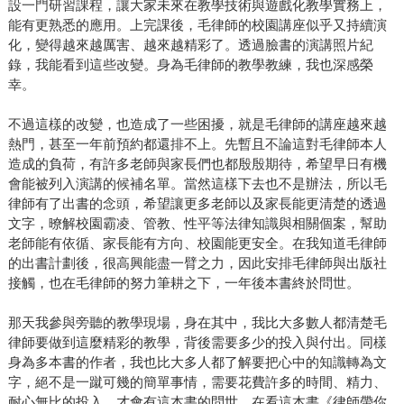
設一門研習課程，讓大家未來在教學技術與遊戲化教學實務上，
能有更熟悉的應用。上完課後，毛律師的校園講座似乎又持續演
化，變得越來越厲害、越來越精彩了。透過臉書的演講照片紀
錄，我能看到這些改變。身為毛律師的教學教練，我也深感榮
幸。
不過這樣的改變，也造成了一些困擾，就是毛律師的講座越來越
熱門，甚至一年前預約都還排不上。先暫且不論這對毛律師本人
造成的負荷，有許多老師與家長們也都殷殷期待，希望早日有機
會能被列入演講的候補名單。當然這樣下去也不是辦法，所以毛
律師有了出書的念頭，希望讓更多老師以及家長能更清楚的透過
文字，暸解校園霸凌、管教、性平等法律知識與相關個案，幫助
老師能有依循、家長能有方向、校園能更安全。在我知道毛律師
的出書計劃後，很高興能盡一臂之力，因此安排毛律師與出版社
接觸，也在毛律師的努力筆耕之下，一年後本書終於問世。
那天我參與旁聽的教學現場，身在其中，我比大多數人都清楚毛
律師要做到這麼精彩的教學，背後需要多少的投入與付出。同樣
身為多本書的作者，我也比大多人都了解要把心中的知識轉為文
字，絕不是一蹴可幾的簡單事情，需要花費許多的時間、精力、
耐心無比的投入，才會有這本書的問世。在看這本書《律師帶你