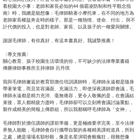
看校園大小事：老師和家長必知的44 個霸凌防制和性平觀念指
南》時，我總是能想像：毛律師騎著小摩托車，在不同的地方為
老師家長權益奔走時的樣子。那是一種熱情、使命、付出， 與不
計代價的投入，也是對老師、家長、以及孩子的一種愛與關懷。
謝謝毛律師，有你真好，有這本書真好。我誠摯推薦！
〈專文推薦〉
關心教育、孩子校園生活環境的你，不可缺少的法律專業書籍
傳勝律師事務所主持律師 呂丹琪
我與毛律師邂逅於教育部擔任培訓講師時，毛律師永遠都是隨身
帶著筆電，而且笑容滿面、充滿活力，即使深夜講師群會議，毛
律師永遠都是精力充沛、毫無倦容，更令人敬佩的是，在會議結
束後，眾人都精疲力盡時，毛律師卻可以立刻將會議討論重點，
製作成精美的簡報上傳群組，所以我都稱呼毛律師為「女神」。
毛律師對於擔任講師的課前準備，更是極緻要求完美，至今法律
界無人能敵，毛律師會自行攜帶自製的各種精美課程道具，所到
之處，總是場場名額秒殺，像是名星演唱會般瘋狂，很難想像