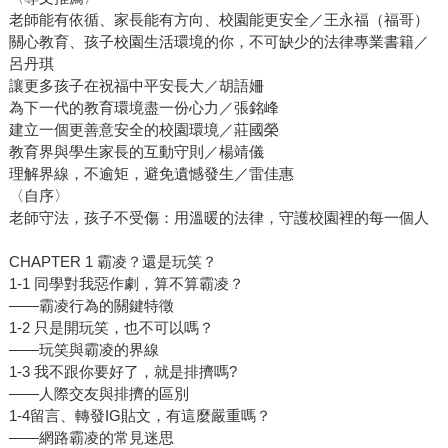
老師能有依循、家長能有方向、校園能更安全／王永福（福哥）
關心教育、孩子校園生活環境的你，不可缺少的法律專業書籍／
呂丹琪
讓更多孩子在祝福中平安長大／胡語姍
為下一代的教育環境盡一份心力／張銘峰
建立一個更善意安全的校園環境／莊國榮
教育界與學生家長的互動守則／楊靖儀
理解界線，不逾矩，避免遺憾發生／雷佳惠
〈自序〉
老師守法，孩子不受傷：用溫暖的法律，守護校園裡的每一個人
CHAPTER 1 霸凌？還是玩笑？
1-1 同學對我惡作劇，算不算霸凌？
——霸凌行為的關鍵特徵
1-2 只是開玩笑，也不可以嗎？
——玩笑與霸凌的界線
1-3 我不跟你要好了，就是排擠嗎?
——人際交友與排擠的區別
1-4留言、轉發IG貼文，有這麼嚴重嗎？
——網路霸凌的常見迷思