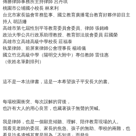
傳勝律師事務所主持律師 呂丹琪
桃園市公埔國小校長 林來利
台北市家長協會常務監事、國立教育廣播電台教育好夥伴節目主
持人 胡語姍
高雄市第七屆性別平等教育委員會委員、律師 張銘峰
政治大學公共行政系助理教授、教育部法規會委員 莊國榮
高雄市立高雄高級中學校長 莊福泰
執業律師、前屏東律師公會理事長 楊靖儀
國立竹北高級中學（陽明交大附中）專任教師 雷佳惠
（依姓名筆劃排列）
這不是一本法律書，這是一本希望孩子平安長大的書。
每場校園衝突、每次誤解的背後，
也許有大人的用心良苦，也藏著孩子無聲的哭喊。
我是律師，也是一個願意傾聽、理解、陪伴教育現場的人。
我看見老師的委屈、家長的焦急、孩子的無助、學校的兩難，也
看見許多遺憾其實是因為「不知道」而發生。