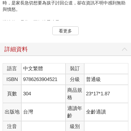
時，是家長急切想要為孩子討回公道，卻在資訊不明中感到無助
與憤怒。
懂法律，是為了更好地愛孩子
我是律師，但我從不以審判者的姿態面對教育現場。我深信，絕
看更多
大多數的校園問題，不是惡意造成的傷害，而是資訊不對等、制
度複雜、溝通斷裂的苦果。我寫這本書，不為指責任何人，而是
想為校園中的每一個靈魂―從風雨中守護孩子的老師、日夜牽掛
詳細資料
的家長、肩負制度重擔的行政人員―提供一張清晰的法律地圖，
讓我們能在同一片星空下，找到共同的北極星。這不是一本法律
書，是一本希望孩子平安長大的書。
語言
中文繁體
裝訂
ISBN
9786263904521
分級
普通級
2023 年8 月23 日，是我人生的轉捩點。那天，參加教育部「校園
事件處理會議調查及輔導人才庫」培訓時，聽見一個個真實故事
商品規
在教室迴盪：孩子的淚水、老師的無奈、家長的怒吼。這些不就
頁數
304
23*17*1.87
格
是我日日面對的縮影嗎？那一刻，我明白了——有時候，最危險
的不是違法，而是不知道自己正在違法；最遺憾的不是沒有愛，
適讀年
出版地
台灣
全齡適讀
而是愛的方式出了錯。
齡
於是，我創立了臉書粉專「律師帶您看校園裡的大小事」，用平
注音
級別