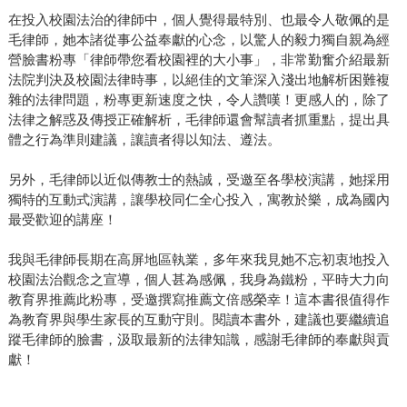
在投入校園法治的律師中，個人覺得最特別、也最令人敬佩的是
毛律師，她本諸從事公益奉獻的心念，以驚人的毅力獨自親為經
營臉書粉專「律師帶您看校園裡的大小事」，非常勤奮介紹最新
法院判決及校園法律時事，以絕佳的文筆深入淺出地解析困難複
雜的法律問題，粉專更新速度之快，令人讚嘆！更感人的，除了
法律之解惑及傳授正確解析，毛律師還會幫讀者抓重點，提出具
體之行為準則建議，讓讀者得以知法、遵法。
另外，毛律師以近似傳教士的熱誠，受邀至各學校演講，她採用
獨特的互動式演講，讓學校同仁全心投入，寓教於樂，成為國內
最受歡迎的講座！
我與毛律師長期在高屏地區執業，多年來我見她不忘初衷地投入
校園法治觀念之宣導，個人甚為感佩，我身為鐵粉，平時大力向
教育界推薦此粉專，受邀撰寫推薦文倍感榮幸！這本書很值得作
為教育界與學生家長的互動守則。閱讀本書外，建議也要繼續追
蹤毛律師的臉書，汲取最新的法律知識，感謝毛律師的奉獻與貢
獻！