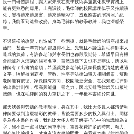
設一門研習課程，讓大家未來在教學技術與遊戲化教學實務上，
能有更熟悉的應用。上完課後，毛律師的校園講座似乎又持續演
化，變得越來越厲害、越來越精彩了。透過臉書的演講照片紀
錄，我能看到這些改變。身為毛律師的教學教練，我也深感榮
幸。
不過這樣的改變，也造成了一些困擾，就是毛律師的講座越來越
熱門，甚至一年前預約都還排不上。先暫且不論這對毛律師本人
造成的負荷，有許多老師與家長們也都殷殷期待，希望早日有機
會能被列入演講的候補名單。當然這樣下去也不是辦法，所以毛
律師有了出書的念頭，希望讓更多老師以及家長能更清楚的透過
文字，暸解校園霸凌、管教、性平等法律知識與相關個案，幫助
老師能有依循、家長能有方向、校園能更安全。在我知道毛律師
的出書計劃後，很高興能盡一臂之力，因此安排毛律師與出版社
接觸，也在毛律師的努力筆耕之下，一年後本書終於問世。
那天我參與旁聽的教學現場，身在其中，我比大多數人都清楚毛
律師要做到這麼精彩的教學，背後需要多少的投入與付出。同樣
身為多本書的作者，我也比大多人都了解要把心中的知識轉為文
字，絕不是一蹴可幾的簡單事情，需要花費許多的時間、精力、
耐心無比的投入，才會有這本書的問世。在看這本書《律師帶你