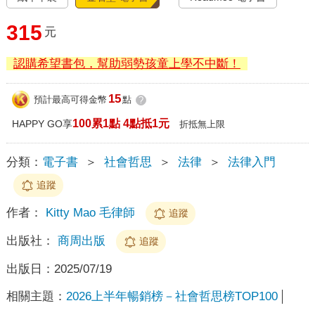
315
元
認購希望書包，幫助弱勢孩童上學不中斷！
15
預計最高可得金幣
點
?
100累1點 4點抵1元
HAPPY GO享
折抵無上限
分類：
電子書
＞
社會哲思
＞
法律
＞
法律入門
追蹤
作者：
Kitty Mao 毛律師
追蹤
出版社：
商周出版
追蹤
出版日：
2025/07/19
相關主題：
2026上半年暢銷榜－社會哲思榜TOP100