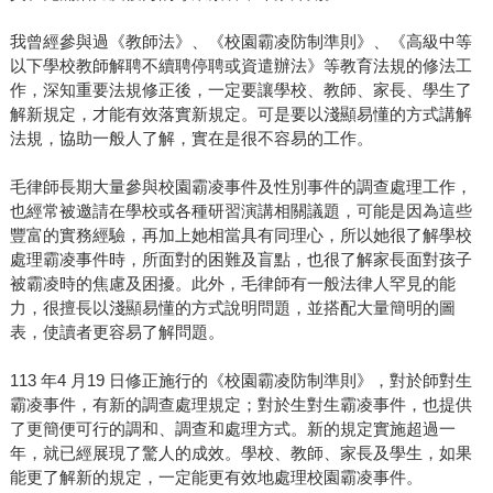
我曾經參與過《教師法》、《校園霸凌防制準則》、《高級中等
以下學校教師解聘不續聘停聘或資遣辦法》等教育法規的修法工
作，深知重要法規修正後，一定要讓學校、教師、家長、學生了
解新規定，才能有效落實新規定。可是要以淺顯易懂的方式講解
法規，協助一般人了解，實在是很不容易的工作。
毛律師長期大量參與校園霸凌事件及性別事件的調查處理工作，
也經常被邀請在學校或各種研習演講相關議題，可能是因為這些
豐富的實務經驗，再加上她相當具有同理心，所以她很了解學校
處理霸凌事件時，所面對的困難及盲點，也很了解家長面對孩子
被霸凌時的焦慮及困擾。此外，毛律師有一般法律人罕見的能
力，很擅長以淺顯易懂的方式說明問題，並搭配大量簡明的圖
表，使讀者更容易了解問題。
113 年4 月19 日修正施行的《校園霸凌防制準則》，對於師對生
霸凌事件，有新的調查處理規定；對於生對生霸凌事件，也提供
了更簡便可行的調和、調查和處理方式。新的規定實施超過一
年，就已經展現了驚人的成效。學校、教師、家長及學生，如果
能更了解新的規定，一定能更有效地處理校園霸凌事件。