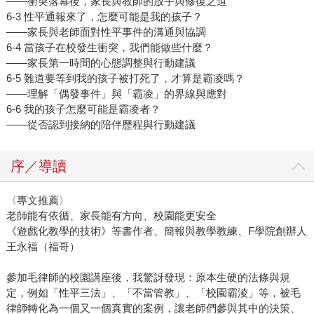
——衝突落幕後，家長與教師的放手與修復之道
6-3 性平通報來了，怎麼可能是我的孩子？
——家長與老師面對性平事件的溝通與協調
6-4 當孩子在校發生衝突，我們能做些什麼？
——家長第一時間的心態調整與行動建議
6-5 難道要等到我的孩子被打死了，才算是霸凌嗎？
——理解「偶發事件」與「霸凌」的界線與應對
6-6 我的孩子怎麼可能是霸凌者？
——從否認到接納的陪伴歷程與行動建議
序／導讀
〈專文推薦〉
老師能有依循、家長能有方向、校園能更安全
《遊戲化教學的技術》等書作者、簡報與教學教練、F學院創辦人
王永福（福哥）
參加毛律師的校園講座後，我驚訝發現：原本生硬的法條與規
定，例如「性平三法」、「不當管教」、「校園霸淩」等，被毛
律師轉化為一個又一個真實的案例，讓老師們參與其中的決策、