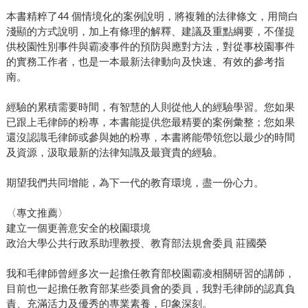
本書精粹了44 個情境化的案例說明，將複雜的法律條文，用簡白
淺顯的方式說明，加上有條理的解釋、建議及重點綱要，不僅提
供校園性別事件與霸凌事件的預防與應對方法，對從事校園事件
的實務工作者，也是一本最新法律動向及快速、有效的參考指
南。
經驗的累積需要時間，有智慧的人則從他人的經驗學習。您如果
已跟上毛律師的粉專，本書能提供您最精要的案例彙整；您如果
還沒認識毛律師或參與她的粉專，本書將能帶領您以最少的時間
及資源，汲取最新的法律知識及最寶貴的經驗。
期望我們共同增能，為下一代的教育環境，盡一份心力。
〈專文推薦〉
建立一個更善意安全的校園環境
政治大學公共行政系助理教授、教育部法規會委員 莊國榮
我和毛律師曾經多次一起擔任教育部校園霸凌相關研習的講師，
目前也一起擔任教育部某些委員會的委員，我對毛律師的認真負
責、充滿活力及優秀的專業素養，印象深刻。