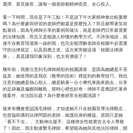
選擇、甚至搶答，讓每一個老師都精神奕奕、全心投入。
看一下時間，現在是下午三點！不是說下午大家精神會比較萎靡
嗎？為什麼參與研習的老師們都還是那麼投入？而且都帶著笑容
點著頭，因為毛律師分享的案例與做法，就是老師們日常最需要
的法律知識，而且又是能讓人秒懂的教學方式。不誇張地說，就
連不在教育現場第一線的我，也完全能理解老師在校園中必需遵
守的法律規定，以及因應之道。這次來旁聽這場「校園法律講
座」，真是讓我印象深刻，也太有價值了！
幾年前，我會注意到毛律師精彩的校園講座，是因為她總是不吝
提及：她使用的是我在《教學的技術》裡提到的教學技巧。我也
注意到她總是熱心助人，總是騎著一台小摩托車跑來跑去，分享
的足跡遍及偏鄉與離島，那時心裡也好奇：律師不是應該忙著承
接案件、在法院出庭？為什麼會經常在校園演講？
後來有機會更認識毛律師，才知道她不只在校園宣導法律觀念，
也曾協助遇到法律問題的老師，維護自身的權益。原因只是她
「看不下去」， 主動伸出援手。這種俠女性格實在太令人尊敬
了！因此，我主動連繫毛律師，希望能為她與其他法扶律師，開