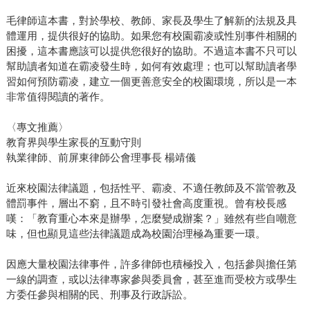
毛律師這本書，對於學校、教師、家長及學生了解新的法規及具
體運用，提供很好的協助。如果您有校園霸凌或性別事件相關的
困擾，這本書應該可以提供您很好的協助。不過這本書不只可以
幫助讀者知道在霸凌發生時，如何有效處理；也可以幫助讀者學
習如何預防霸凌，建立一個更善意安全的校園環境，所以是一本
非常值得閱讀的著作。
〈專文推薦〉
教育界與學生家長的互動守則
執業律師、前屏東律師公會理事長 楊靖儀
近來校園法律議題，包括性平、霸凌、不適任教師及不當管教及
體罰事件，層出不窮，且不時引發社會高度重視。曾有校長感
嘆：「教育重心本來是辦學，怎麼變成辦案？」雖然有些自嘲意
味，但也顯見這些法律議題成為校園治理極為重要一環。
因應大量校園法律事件，許多律師也積極投入，包括參與擔任第
一線的調查，或以法律專家參與委員會，甚至進而受校方或學生
方委任參與相關的民、刑事及行政訴訟。