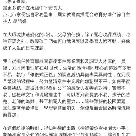
〈專文推薦〉
讓更多孩子在祝福中平安長大
台北市家長協會常務監事、國立教育廣播電台教育好夥伴節目主
持人 胡語姍
在大環境快速變化的時代，父母的任務，除了關心功課成績、吃
飽穿暖之外，教導孩子們如何自我保護以及學習人際互動，好像
成了人生的日常課題。
我自從擔任教育部校園霸凌事件專業調和及調查人才庫的一員
後，方才漸漸理解在AI 世代，生活的熱情和同理心的傳遞有多麼
不易，執行「修復式正義」的調查必須具備專業與耐性，在冗長
且繁複的過程中，努力釐清案件中充斥的怨懟與不平，如何平復
各種糾結、讓彼此覺得得到公平的感受與友善的對待，實屬不
易，從檢舉文字和現場描述中，可以看到家長的不易、孩子的苦
楚、老師的為難，甚至相關人的壓力……這些難解的校園習題，
無法隨著年齡增長、學層更替而消失，創傷反而會因為時間流轉
而疊加。
在這個紛擾的時刻，得知毛律師出版《律師帶你看校園大小事：
老師和家長必知的44個霸凌防制和性平觀念指南》，讓親師生在