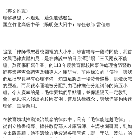
〈專文推薦〉
理解界線，不逾矩，避免遺憾發生
國立竹北高級中學（陽明交大附中）專任教師 雷佳惠
追蹤「律師帶您看校園裡的大小事」臉書粉專一段時間後，我首
次與毛律實體相見，是在傳說中的日月潭那場「三天兩夜不能
睡、熬夜傷肝寫作業」的113 年度教育部校園事件處理會議暨教
師專業審查會調查及輔導人才庫研習。前兩梯次的「傳說」讓我
們這批學員早有心理準備，知道這將是一場焚膏繼晷、挑燈夜戰
的歷程。而我很幸運地被分配到由毛律擔任分組講師的第五小
組。令人慶幸的是，毛律要我們早點睡，並保證隔天一定教到
會。她以深入淺出的校園案例，普及法律概念，讓我們能夠快速
理解、靈活應用。
在教育領域推動法治觀念的律師中，只有「毛律能超越毛律」，
從創立臉書粉專、擔任教育部人才庫講師、主講校園研習，到如
今出版書籍，她不遺餘力地透過各種管道，讓「守法、遵法」的