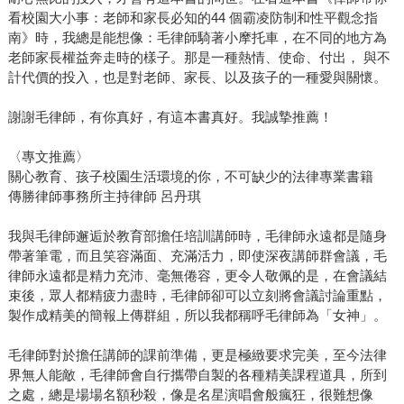
看校園大小事：老師和家長必知的44 個霸凌防制和性平觀念指
南》時，我總是能想像：毛律師騎著小摩托車，在不同的地方為
老師家長權益奔走時的樣子。那是一種熱情、使命、付出， 與不
計代價的投入，也是對老師、家長、以及孩子的一種愛與關懷。
謝謝毛律師，有你真好，有這本書真好。我誠摯推薦！
〈專文推薦〉
關心教育、孩子校園生活環境的你，不可缺少的法律專業書籍
傳勝律師事務所主持律師 呂丹琪
我與毛律師邂逅於教育部擔任培訓講師時，毛律師永遠都是隨身
帶著筆電，而且笑容滿面、充滿活力，即使深夜講師群會議，毛
律師永遠都是精力充沛、毫無倦容，更令人敬佩的是，在會議結
束後，眾人都精疲力盡時，毛律師卻可以立刻將會議討論重點，
製作成精美的簡報上傳群組，所以我都稱呼毛律師為「女神」。
毛律師對於擔任講師的課前準備，更是極緻要求完美，至今法律
界無人能敵，毛律師會自行攜帶自製的各種精美課程道具，所到
之處，總是場場名額秒殺，像是名星演唱會般瘋狂，很難想像