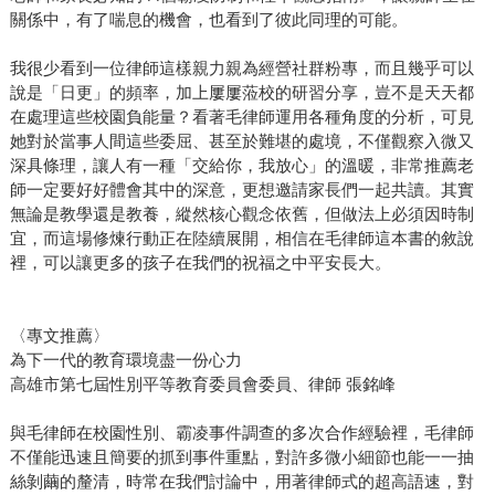
關係中，有了喘息的機會，也看到了彼此同理的可能。
我很少看到一位律師這樣親力親為經營社群粉專，而且幾乎可以
說是「日更」的頻率，加上屢屢蒞校的研習分享，豈不是天天都
在處理這些校園負能量？看著毛律師運用各種角度的分析，可見
她對於當事人間這些委屈、甚至於難堪的處境，不僅觀察入微又
深具條理，讓人有一種「交給你，我放心」的溫暖，非常推薦老
師一定要好好體會其中的深意，更想邀請家長們一起共讀。其實
無論是教學還是教養，縱然核心觀念依舊，但做法上必須因時制
宜，而這場修煉行動正在陸續展開，相信在毛律師這本書的敘說
裡，可以讓更多的孩子在我們的祝福之中平安長大。
〈專文推薦〉
為下一代的教育環境盡一份心力
高雄市第七屆性別平等教育委員會委員、律師 張銘峰
與毛律師在校園性別、霸凌事件調查的多次合作經驗裡，毛律師
不僅能迅速且簡要的抓到事件重點，對許多微小細節也能一一抽
絲剝繭的釐清，時常在我們討論中，用著律師式的超高語速，對