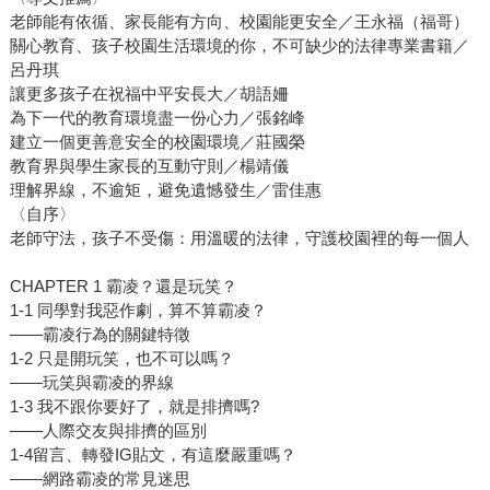
老師能有依循、家長能有方向、校園能更安全／王永福（福哥）
關心教育、孩子校園生活環境的你，不可缺少的法律專業書籍／
呂丹琪
讓更多孩子在祝福中平安長大／胡語姍
為下一代的教育環境盡一份心力／張銘峰
建立一個更善意安全的校園環境／莊國榮
教育界與學生家長的互動守則／楊靖儀
理解界線，不逾矩，避免遺憾發生／雷佳惠
〈自序〉
老師守法，孩子不受傷：用溫暖的法律，守護校園裡的每一個人
CHAPTER 1 霸凌？還是玩笑？
1-1 同學對我惡作劇，算不算霸凌？
——霸凌行為的關鍵特徵
1-2 只是開玩笑，也不可以嗎？
——玩笑與霸凌的界線
1-3 我不跟你要好了，就是排擠嗎?
——人際交友與排擠的區別
1-4留言、轉發IG貼文，有這麼嚴重嗎？
——網路霸凌的常見迷思