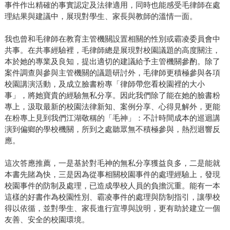
事件作出精確的事實認定及法律適用，同時也能感受毛律師在處
理結果與建議中，展現對學生、家長與教師的溫情一面。
我也曾和毛律師在教育主管機關設置相關的性別或霸凌委員會中
共事。在共事經驗裡，毛律師總是展現對校園議題的高度關注，
本於她的專業及良知，提出適切的建議給予主管機關參酌。除了
案件調查與參與主管機關的議題研討外，毛律師更積極參與各項
校園講演活動，及成立臉書粉專「律師帶您看校園裡的大小
事」，將她寶貴的經驗無私分享。因此我們除了能在她的臉書粉
專上，汲取最新的校園法律新知、案例分享、心得見解外，更能
在粉專上見到我們江湖敬稱的「毛神」：不計時間成本的巡迴講
演到偏鄉的學校機關，所到之處聽眾無不積極參與，熱烈迴響反
應。
這次答應推薦，一是基於對毛神的無私分享獲益良多，二是能就
本書先賭為快，三是因為從事相關校園事件的處理經驗上，發現
校園事件的防制及處理，已造成學校人員的負擔沉重。能有一本
這樣的好書作為校園性別、霸凌事件的處理與防制指引，讓學校
得以依循，並對學生、家長進行宣導與說明，更有助於建立一個
友善、安全的校園環境。