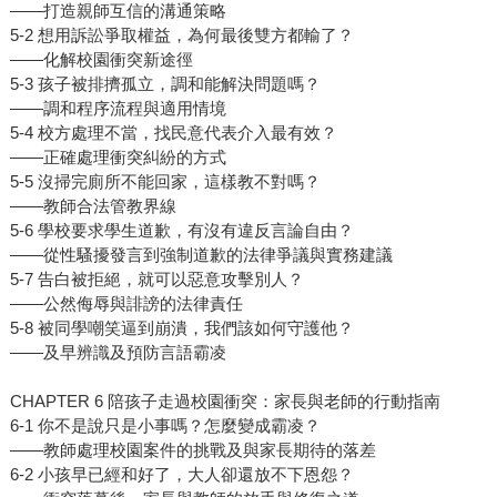
——打造親師互信的溝通策略
5-2 想用訴訟爭取權益，為何最後雙方都輸了？
——化解校園衝突新途徑
5-3 孩子被排擠孤立，調和能解決問題嗎？
——調和程序流程與適用情境
5-4 校方處理不當，找民意代表介入最有效？
——正確處理衝突糾紛的方式
5-5 沒掃完廁所不能回家，這樣教不對嗎？
——教師合法管教界線
5-6 學校要求學生道歉，有沒有違反言論自由？
——從性騷擾發言到強制道歉的法律爭議與實務建議
5-7 告白被拒絕，就可以惡意攻擊別人？
——公然侮辱與誹謗的法律責任
5-8 被同學嘲笑逼到崩潰，我們該如何守護他？
——及早辨識及預防言語霸凌
CHAPTER 6 陪孩子走過校園衝突：家長與老師的行動指南
6-1 你不是說只是小事嗎？怎麼變成霸凌？
——教師處理校園案件的挑戰及與家長期待的落差
6-2 小孩早已經和好了，大人卻還放不下恩怨？