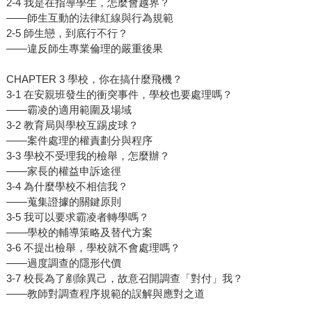
2-4 我是在指導學生，怎麼會越界？
——師生互動的法律紅線與行為規範
2-5 師生戀，到底行不行？
——違反師生專業倫理的嚴重後果
CHAPTER 3 學校，你在搞什麼飛機？
3-1 在安親班發生的衝突事件，學校也要處理嗎？
——霸凌的適用範圍及場域
3-2 教育局與學校互踢皮球？
——案件處理的權責劃分與程序
3-3 學校不受理我的檢舉，怎麼辦？
——家長的權益申訴途徑
3-4 為什麼學校不相信我？
——蒐集證據的關鍵原則
3-5 我可以要求霸凌者轉學嗎？
——學校的輔導策略及替代方案
3-6 不提出檢舉，學校就不會處理嗎？
——過度調查的隱形代價
3-7 校長為了剷除異己，故意召開調查「對付」我？
——教師對調查程序規範的誤解與應對之道