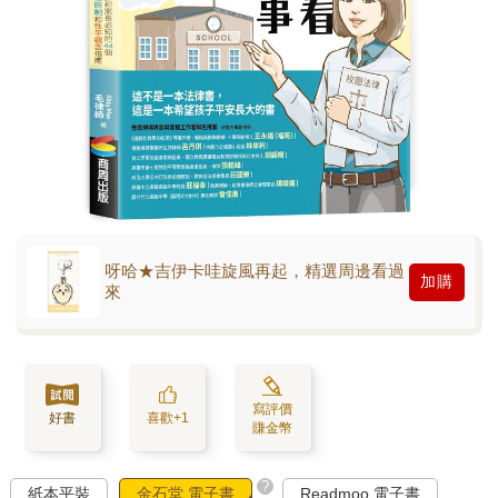
呀哈★吉伊卡哇旋風再起，精選周邊看過
加購
來
寫評價
好書
喜歡+1
賺金幣
?
紙本平裝
金石堂 電子書
Readmoo 電子書