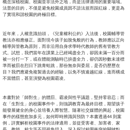
概念深植校園。校園並非法外之地，而是法律適用的重要場域。
法普的目的，不僅是避免校園成員因不諳法規而踩紅線，更是為
了實現和諧校園的終極目標。
近年來，人權意識抬頭，《兒童權利公約》入法後，校園輔導管
教法亦相應修正。面對現今孩子如脫兔般的行為，教師應以正向
輔導與管教為原則，而非沿用自身求學時代教師的舊有管教方
式。試想，我們當年在課業上已經竭盡全力，卻因未滿一百分而
被一分打一下，或在體能測驗時已拚盡全力，卻仍因秒數未達標
準而被罰在烈日下跳青蛙跳，那份無奈與委屈，是否仍歷歷在
目？我們應避免複製過去的經驗，以免不慎逾越紅線，進而構成
不當體罰，甚至演變為校園霸凌。
本書對於「師對生」的體罰、霸凌與性平議題，堅持零容忍；而
在「生對生」的校園事件中，則強調教育為最終目標，期望孩子
能發展健全的身心並培養人際智慧。隨著社交媒體的興起，校園
事件的樣態愈加多元，如何即時辨識與預防？本書透過44 則案
例，詳實解析校園事件的法律適用，並從受害者、加害者、家
長、教師、校方等不同視角切入，深入探討校園衝突的關鍵點，