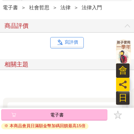
凡人的語言，講述法律背後的故事。讓老師知道界線在哪裡、讓
家長明白權利如何維護、讓行政人員在人情與制度間找到平衡
電子書
＞
社會哲思
＞
法律
＞
法律入門
點。粉專目前已經累積超過四萬人追蹤，每一則貼文下的熱烈迴
響，都在訴說著：我們同樣渴望一個既有規範、又有溫度的校
商品評價
園。這股共鳴告訴我，這條路不只值得繼續走下去，更需要我們
攜手同行。
寫評價
守住法律的界線，才守得住教育的本心
在少子化寒冬與社會高期待的烈日下，教職早已不再是單純傳道
授業的旅程。昨日的「慣例」，今日可能變成讓老師失去一切的
相關主題
陷阱。法律的天秤，往往比我們想像的更精準、更不留情面。但
會
也正因如此，我更渴望讓法律有血有肉、貼近人心。
員
有些錯誤，老師不是故意的；有些傷害，孩子卻真的會記一輩
子。
日
這本書，獻給每一位站在教育第一線的勇者，獻給每一顆為孩子
未來而跳動的心。我們將一起探索：霸凌的真正定義是什麼？性
2026第一季季暢銷-社會哲思
平事件該如何妥善處理？管教與處罰的界線在哪裡？什麼是真正
電子書
的程序正義？我會用故事呈現法條，讓實務解析有溫度，讓你不
TOP
必穿梭法律迷宮，也能找到答案。
※ 本商品會員日滿額金幣加碼回饋最高15倍