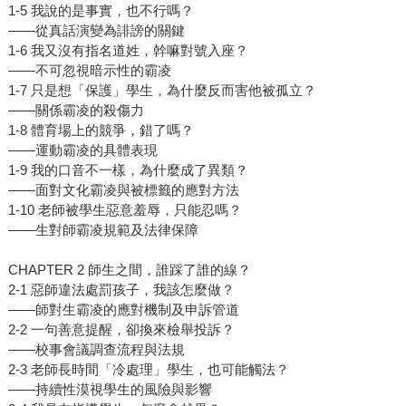
1-5 我說的是事實，也不行嗎？
——從真話演變為誹謗的關鍵
1-6 我又沒有指名道姓，幹嘛對號入座？
——不可忽視暗示性的霸凌
1-7 只是想「保護」學生，為什麼反而害他被孤立？
——關係霸凌的殺傷力
1-8 體育場上的競爭，錯了嗎？
——運動霸凌的具體表現
1-9 我的口音不一樣，為什麼成了異類？
——面對文化霸凌與被標籤的應對方法
1-10 老師被學生惡意羞辱，只能忍嗎？
——生對師霸凌規範及法律保障
CHAPTER 2 師生之間，誰踩了誰的線？
2-1 惡師違法處罰孩子，我該怎麼做？
——師對生霸凌的應對機制及申訴管道
2-2 一句善意提醒，卻換來檢舉投訴？
——校事會議調查流程與法規
2-3 老師長時間「冷處理」學生，也可能觸法？
——持續性漠視學生的風險與影響