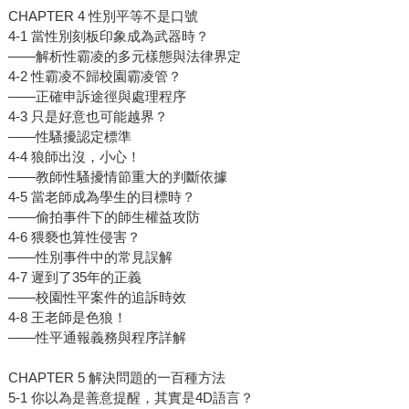
CHAPTER 4 性別平等不是口號
4-1 當性別刻板印象成為武器時？
——解析性霸凌的多元樣態與法律界定
4-2 性霸凌不歸校園霸凌管？
——正確申訴途徑與處理程序
4-3 只是好意也可能越界？
——性騷擾認定標準
4-4 狼師出沒，小心！
——教師性騷擾情節重大的判斷依據
4-5 當老師成為學生的目標時？
——偷拍事件下的師生權益攻防
4-6 猥褻也算性侵害？
——性別事件中的常見誤解
4-7 遲到了35年的正義
——校園性平案件的追訴時效
4-8 王老師是色狼！
——性平通報義務與程序詳解
CHAPTER 5 解決問題的一百種方法
5-1 你以為是善意提醒，其實是4D語言？