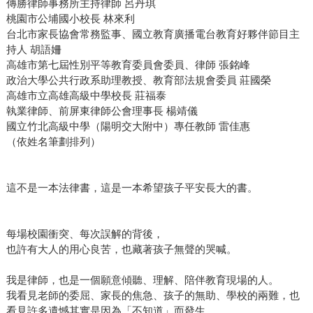
傳勝律師事務所主持律師 呂丹琪
桃園市公埔國小校長 林來利
台北市家長協會常務監事、國立教育廣播電台教育好夥伴節目主
持人 胡語姍
高雄市第七屆性別平等教育委員會委員、律師 張銘峰
政治大學公共行政系助理教授、教育部法規會委員 莊國榮
高雄市立高雄高級中學校長 莊福泰
執業律師、前屏東律師公會理事長 楊靖儀
國立竹北高級中學（陽明交大附中）專任教師 雷佳惠
（依姓名筆劃排列）
這不是一本法律書，這是一本希望孩子平安長大的書。
每場校園衝突、每次誤解的背後，
也許有大人的用心良苦，也藏著孩子無聲的哭喊。
我是律師，也是一個願意傾聽、理解、陪伴教育現場的人。
我看見老師的委屈、家長的焦急、孩子的無助、學校的兩難，也
看見許多遺憾其實是因為「不知道」而發生。