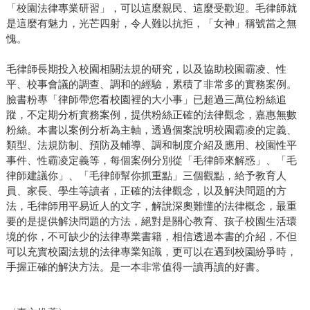
「校園法律專業研習」，可以這麼親民、這麼受歡迎。毛律師就
是這麼有魅力，光芒四射，令人難以抗拒，「女神」稱號當之無
愧。
毛律師長期投入校園相關法規的研究，以及協助校園霸凌、性
平、校事會議的調查、調和的經驗，累積了非常多的實務案例。
臉書粉專「律師帶您看校園裡的大小事」已超過三萬位粉絲追
蹤，不定期分析實務案例，提供粉絲正確的法律觀念，嘉惠無數
粉絲。本書以案例分析為主軸，透過個案說明校園霸凌的定義、
類型、法規防制、預防及輔導、調和制度介紹及應用、校園性平
事件、性霸凌定義等，每個案例分別從「毛律師來解惑」、「毛
律師建議你」、「毛律師幫你抓重點」三個觀點，給予教育人
員、家長、學生等讀者，正確的法律觀念，以及解決問題的方
法，毛律師用平易近人的文字，解說深奧難懂的法律概念，最重
要的是提供解決問題的方法，絕對是關心教育、孩子校園生活環
境的你，不可缺少的法律專業書籍，相信透過本書的介紹，不但
可以充實校園法規的法律專業知識，更可以在遇到校園紛爭時，
手握正確的解決方法。是一本非常值得一讀再讀的好書。