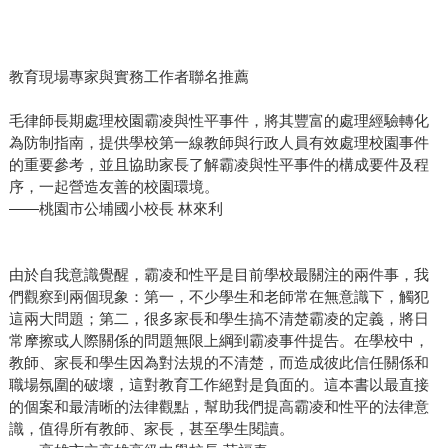
教育現場專家與實務工作者聯名推薦
毛律師長期處理校園霸凌與性平事件，將其豐富的處理經驗轉化
為防制指南，提供學校第一線教師與行政人員有效處理校園事件
的重要參考，並且協助家長了解霸凌與性平事件的構成要件及程
序，一起營造友善的校園環境。
——桃園市公埔國小校長 林來利
由於自我意識覺醒，霸凌和性平是目前學校最關注的兩件事，我
們觀察到兩個現象：第一，不少學生和老師常在無意識下，觸犯
這兩大問題；第二，很多家長和學生搞不清楚霸凌的定義，將日
常摩擦或人際關係的問題無限上綱到霸凌事件提告。在學校中，
教師、家長和學生因為對法規的不清楚，而造成彼此信任關係和
職場氛圍的破壞，這對教育工作絕對是負面的。這本書以最直接
的個案和最清晰的法律觀點，幫助我們提高霸凌和性平的法律意
識，值得所有教師、家長，甚至學生閱讀。