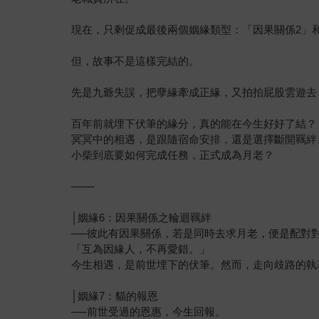
現在，只剩促成最後兩個姻緣類型：「因果關係2」
但，故事不是這樣完結的。
先是九爺失誤，把孽緣牽成正緣，又拍拍屁股雲遊去
百年前就埋下伏筆的緣分，真的能在今生好好了結？
冥冥中的相遇，是跟隨宿命安排，還是選擇斷開羈絆
小柴到底要如何完成任務，正式成為月老？
───
│姻緣6：因果關係之輪迴羈絆
──彼此有因果關係，若是同時去求月老，便是配對
「互為因緣人，不再愛錯。」
今生相遇，是前世埋下的伏筆。然而，走向歧路的執
│姻緣7：貓的報恩
──前世受過的恩惠，今生回報。