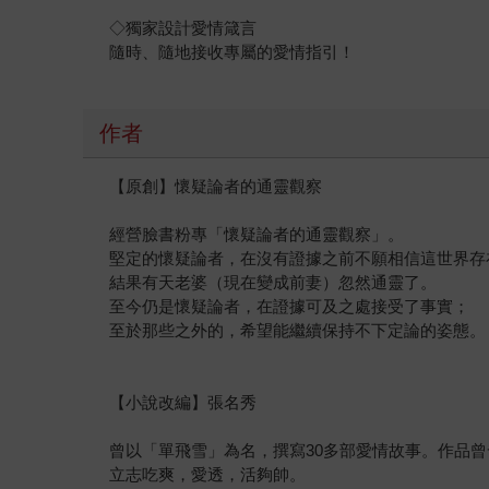
◇獨家設計愛情箴言
隨時、隨地接收專屬的愛情指引！
作者
【原創】懷疑論者的通靈觀察
經營臉書粉專「懷疑論者的通靈觀察」。
堅定的懷疑論者，在沒有證據之前不願相信這世界存
結果有天老婆（現在變成前妻）忽然通靈了。
至今仍是懷疑論者，在證據可及之處接受了事實；
至於那些之外的，希望能繼續保持不下定論的姿態。
【小說改編】張名秀
曾以「單飛雪」為名，撰寫30多部愛情故事。作品
立志吃爽，愛透，活夠帥。