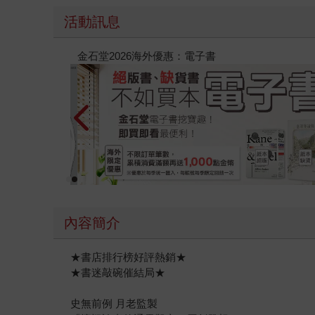
活動訊息
春光ｘ奇幻基地｜全書系展
內容簡介
★書店排行榜好評熱銷★
★書迷敲碗催結局★
史無前例 月老監製