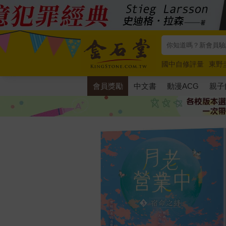
國中自修評量
東野
唯紅花綻放
奧德賽
會員獎勵
中文書
動漫ACG
親子