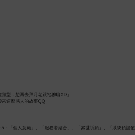
種類型，想再去拜月老跟祂聊聊XD」
帶來這麼感人的故事QQ」
～5：「個人意願」、「服務者結合」、「累世祈願」、「系統預設值