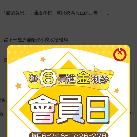
和「貓的報恩」，通過考核，就能成為真正的月老……。
，留下一隻虎爺陪伴小柴收拾殘局──
、走出新的造化？
對象。
著，是深情還是壓力？不想當愛情中的壞人，其實也是一種背叛？