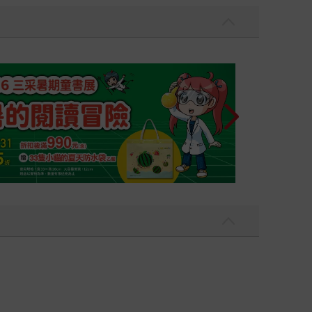
吃一點〉第二波
金石堂2026海