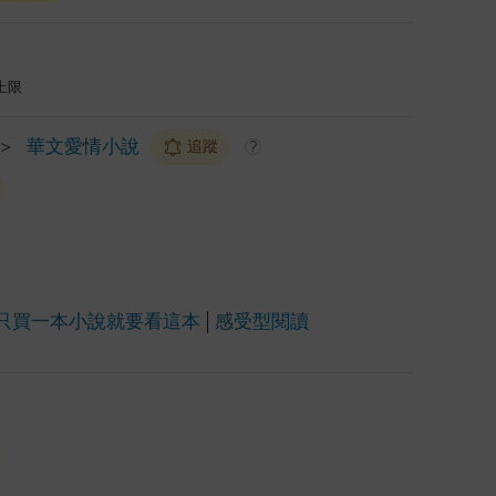
上限
＞
華文愛情小說
追蹤
?
只買一本小說就要看這本
感受型閱讀