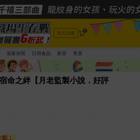
0
登入/註冊
電
居家休閒
日用食品
影音
售票
：宿命之絆【月老監製小說．好評
中斷！