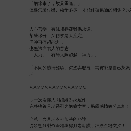
「姻緣未了，故又重逢。」
但要怎麼付出、給予多少，才能修復傷過的關係？只
人心善變，有緣相戀卻難保永遠。
某些緣分，又彷彿是天注定。
但神再有超能力，
也無法左右人的意志──
「人力」，有時大到超越「神力」。
「不同的感情經驗、渴望與發展，其實都是自己想為
老
※※※※※※※※※※※※※※※
◇一次看懂人間姻緣系統運作
完整收錄月老系列之姻緣文章，揭露感情緣分真相！
◇第一套月老本神加持的小說
從發想到製作全程獲得月老點讚，狂撒金粉支持！