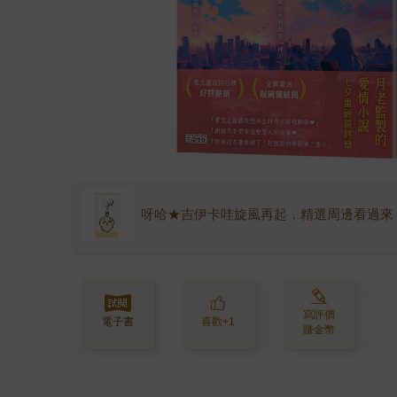
呀哈★吉伊卡哇旋風再起，精選周邊看過來
寫評價
電子書
喜歡+1
賺金幣