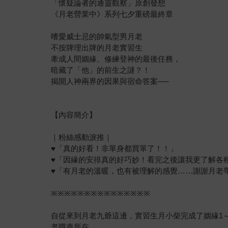
「懷疑論者的通靈觀察」原創發想
《月老營業中》系列七夕重磅最終章
嗜愛威士忌的帥氣型男月老
不按牌理出牌的月老實習生
牽成人間姻緣、修練登神的最後任務，
暗藏了「他」的前生之謎？！
揭開人神兩界的因果與宿命答案──
【內容簡介】
｜粉絲感動淚推｜
♥「真的好看！非單身都買單了！！」
♥「因緣的安排真的好巧妙！看完之後讓我更了解各
♥「有月老的溫暖，也有被理解的感覺……謝謝月老
※※※※※※※※※※※※※※※
自從來到月老九爺這邊，實習生月小柴完成了姻緣1
老職責所在。