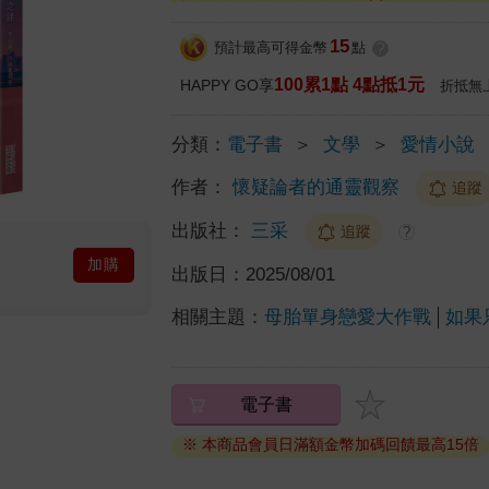
15
預計最高可得金幣
點
?
100累1點 4點抵1元
HAPPY GO享
折抵無
分類：
電子書
＞
文學
＞
愛情小說
作者：
懷疑論者的通靈觀察
追蹤
出版社：
三采
追蹤
?
加購
出版日：
2025/08/01
相關主題：
母胎單身戀愛大作戰
如果
電子書
※ 本商品會員日滿額金幣加碼回饋最高15倍