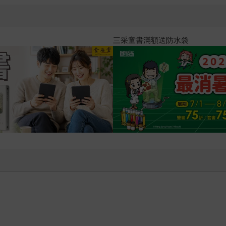
2026金石堂暑假漫博〈你好，我