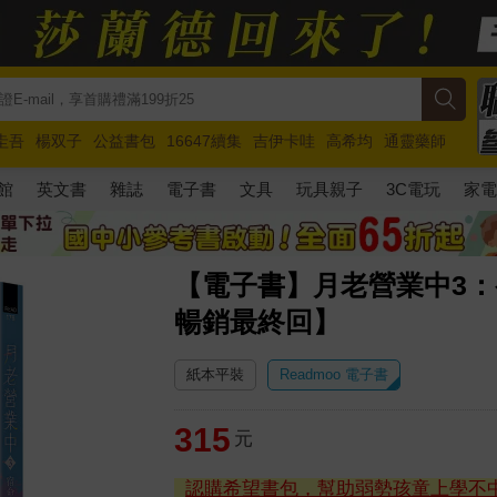
圭吾
楊双子
公益書包
16647續集
吉伊卡哇
高希均
通靈藥師
路邊攤新作
馬斯克
玩具總動員5
超慢跑
館
英文書
雜誌
電子書
文具
玩具親子
3C電玩
家
【電子書】月老營業中3
暢銷最終回】
紙本平裝
Readmoo 電子書
315
元
認購希望書包，幫助弱勢孩童上學不