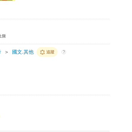
上限
考
＞
國文.其他
追蹤
?