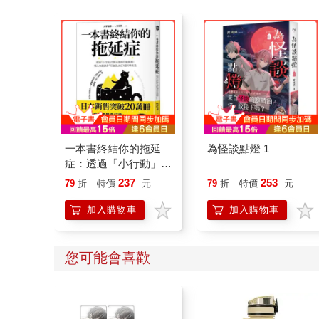
一本書終結你的拖延
為怪談點燈 1
症：透過「小行動」打
開大腦的行動開關，懶
237
253
79
折
特價
元
79
折
特價
元
人也能變身「行動派」
的37個科學方法
加入購物車
加入購物車
您可能會喜歡