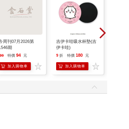
今周刊07月2026第
吉伊卡哇吸水杯墊(吉
55－9
1546期
伊卡哇)
掛架 A
94
180
65
特價
元
9
折
特價
元
特價
99
加入購物車
加入購物車
加