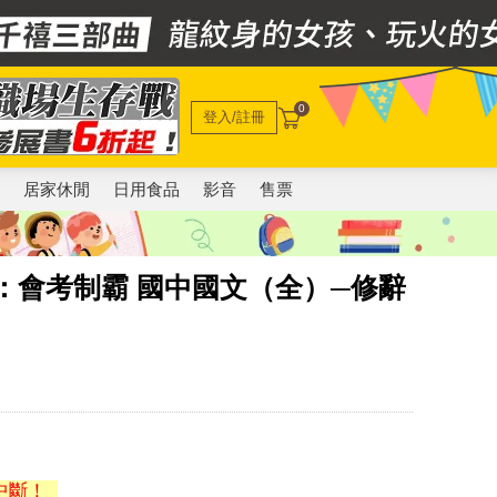
0
登入/註冊
電
居家休閒
日用食品
影音
售票
：會考制霸 國中國文（全）─修辭
中斷！