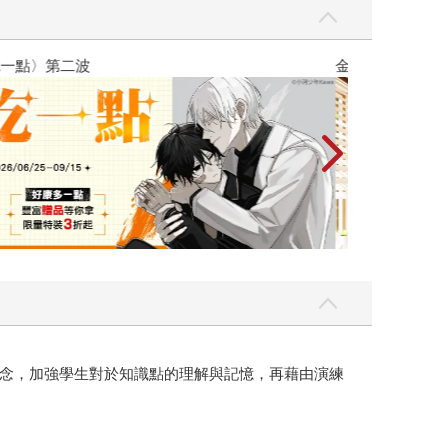
吃一點〉第二波
金石堂2026海
念，加強學生對於知識點的理解與記憶，再藉由演練