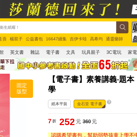
圭吾
楊双子
公益書包
16647續集
吉伊卡哇
高希均
通靈藥師
路邊攤新作
馬斯克
玩具總動員5
超慢跑
館
英文書
雜誌
電子書
文具
玩具親子
3C電玩
家
【電子書】素養講義‧題本
固定
學
版型
?
紙本平裝
金石堂 電子書
252
7
折
元
360
元
認購希望書包，幫助弱勢孩童上學不