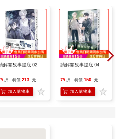
請解開故事謎底 02
請解開故事謎底 04
廿載．
道20
213
150
79
折
特價
元
79
折
特價
元
79
折
加入購物車
加入購物車
加