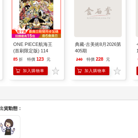
ONE PIECE航海王
典藏-古美術8月2026第
(首刷限定版) 114
405期
123
228
85
折
特價
元
特價
元
240
加入購物車
加入購物車
握出貨動態：