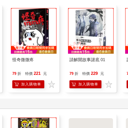
怪奇微微疼
請解開故事謎底 01
221
229
79
折
特價
元
79
折
特價
元
加入購物車
加入購物車