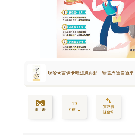
呀哈★吉伊卡哇旋風再起，精選周邊看過來
寫評價
電子書
喜歡+1
賺金幣