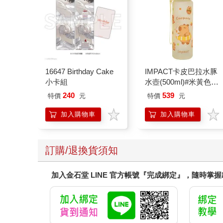
16647 Birthday Cake
IMPACT卡皮巴拉水豚
小卡組
水壺(500ml)#米黃色
IM00B18YL
240
539
特價
元
特價
元
加入購物車
加入購物車
訂購/退換貨須知
加入金石堂 LINE 官方帳號『完成綁定』，隨時掌