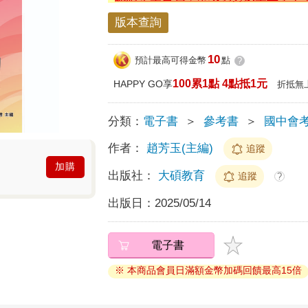
版本查詢
10
預計最高可得金幣
點
?
100累1點 4點抵1元
HAPPY GO享
折抵無
分類：
電子書
＞
參考書
＞
國中會
作者：
趙芳玉(主編)
追蹤
加購
出版社：
大碩教育
追蹤
?
出版日：
2025/05/14
電子書
※ 本商品會員日滿額金幣加碼回饋最高15倍