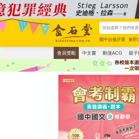
國中自修評量
東野
唯紅花綻放
奧德賽
會員獎勵
中文書
動漫ACG
親子