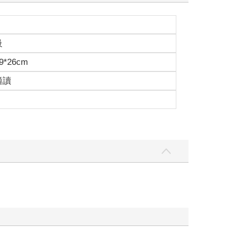
級
9*26cm
適讀