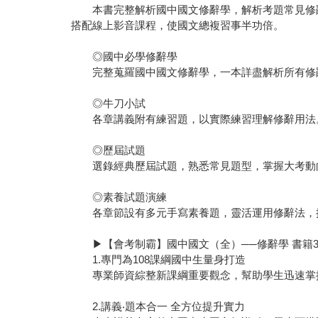
本書完整解析國中國文修辭學，解析考題常見修辭
搭配線上影音課程，使國文總複習事半功倍。
◎國中必學修辭學
完整蒐羅國中國文修辭學，一本詳盡解析所有修
◎牛刀小試
各章講義附有練習題，以實際練習理解修辭用法
◎歷屆試題
選錄經典歷屆試題，熟悉常見題型，掌握大考動
◎素養試題演練
各章節設有多元手寫素養題，靈活運用修辭法，
▶【會考制霸】國中國文（全）──修辭學 書籍
1.專門為108課綱國中生量身打造
專業師資綜整新課綱重要觀念，幫助學生迅速掌握
2.講義‧題本合一 全方位提升實力