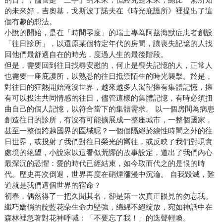
的未來好，吉奧基．戈斯波丁諾夫在《時光庇護所》裡提出了這
個有趣的想法。
小說的開始，是在「時間零度」的瑞士專為阿茲海默症患者創設
「往日診所」，以還原某個特定年代的房間，讓喪失記憶的人找
回他們最舒適自在的時光，度過人生的最後階段。
但是，需要回到往日找尋安慰的，何止是喪失記憶的人，正常人
也需要一座庇護所，以熟悉的往日抵禦陌生的時光襲擊。於是，
對往日的狂熱開始淹沒世界，越來越多人渴望擁有集體記憶，擁
有可以投注共同情感的往日，儘管這樣的集體記憶，有時必須扭
曲自己的個人記憶，以符合當下的集體需求。 以一個房間為病患
創造往日的診所，有沒有可能擴展成一整座城市，一整個國家，
甚至一整個跨越國界的區域呢？一個個隔絕於線性時間之外的往
日世界，或投射了我們對往日榮光的嚮往，或反映了我們對現實
處境的絕望，小說家以這看似荒謬的故事設定，道出了我們內心
最深沉的恐懼：愛的時代已經結束，如今取而代之的是恨的時
代。歷史再次倒退，世界再度在硝煙瀰漫中沉淪。 自我毀滅，難
道就是我們這個世界的宿命？
初春，偶然得了一把久聞其名，卻是第一次真正眼見的勿忘我。
纖巧嬌俏的靛藍花朵生命力堅強，綿綿不絕綻放，宛如神話中在
森林裡急著對花神呼喊：「不要忘了我！」的迭聲輕喚。