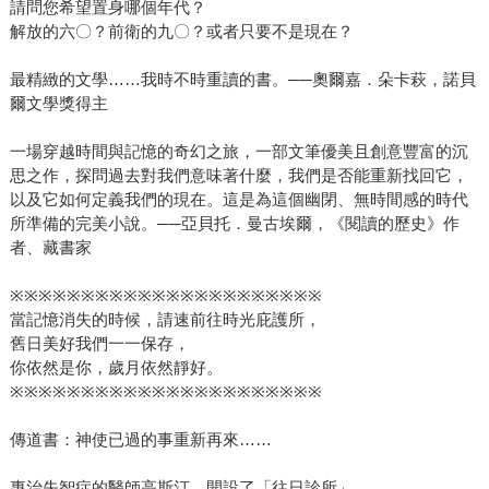
請問您希望置身哪個年代？
解放的六〇？前衛的九〇？或者只要不是現在？
最精緻的文學……我時不時重讀的書。──奧爾嘉．朵卡萩，諾貝
爾文學獎得主
一場穿越時間與記憶的奇幻之旅，一部文筆優美且創意豐富的沉
思之作，探問過去對我們意味著什麼，我們是否能重新找回它，
以及它如何定義我們的現在。這是為這個幽閉、無時間感的時代
所準備的完美小說。──亞貝托．曼古埃爾，《閱讀的歷史》作
者、藏書家
※※※※※※※※※※※※※※※※※※※※※※
當記憶消失的時候，請速前往時光庇護所，
舊日美好我們一一保存，
你依然是你，歲月依然靜好。
※※※※※※※※※※※※※※※※※※※※※※
傳道書：神使已過的事重新再來……
專治失智症的醫師高斯汀，開設了「往日診所」。