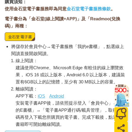
購買須知：
優—蓮—埃—夏亞（Eu-than-a-sia） ，聽起來像是希臘女神的名
使用金石堂電子書服務即為同意
金石堂電子書服務條款
。
字。這是善美之女神，美好的死亡。我想像她手裡拿的不是權
電子書分為「金石堂(線上閱讀+APP)」及「Readmoo(兌換
杖，而是細長的針筒。「安樂死是為了受死之人的利益而執行的
死亡。」這文字聽起來好拗口，但是必須為這個舉動取得正當
碼)」兩種：
性，所以痙攣，扭曲，最後變成無止盡的迴圈。我殺你，是為了
你好，你會明白（怎麼可能不明白）這樣對你比較好，這樣痛苦
會消失。
將儲存於會員中心→電子書服務「我的e書櫃」，點選線上
閱讀直接開啟閱讀。
我認為自第二次世界大戰以來，這一行在這個國家變得越來越強
線上閱讀：
大。安樂死很適合這裡。起初是非法的，接著是半合法。每個人
建議使用Chrome、Microsoft Edge 有較佳的線上瀏覽效
都對此睜一隻眼閉一隻眼，就像許多其他時代一樣，讓私人診所
果， iOS 16 或以上版本，Android 6.0 以上版本，建議裝
有機會歡迎來自歐洲各地想要尋求死亡的人。更準確來說，是來
置有6GB以上的記憶體，至少有 30 MB以上的容量。
自歐洲的某一部分。至於另一部分的歐洲，我們這個部分的人，
離線閱讀：
是得不到這個機會的。我們甚至沒有安樂死，也從來都不關心安
APP下載：
iOS
Android
樂死。在共黨統治下的死亡，可不是睡在真絲床單上那般奢侈的
安裝電子書APP後，請依照提示登入「會員中心」→「我
事。更何況，沒有人會發給你護照簽證，讓你在不保證一定回來
的情況下，帶著單程機票出國。你去了，死了，就自動成為叛國
的E書櫃」→「電子書APP通行碼/載具管理」，取得通行
者。你會因此被判死刑。在你死後，在缺席審判的情況下被判死
碼再登入下載您所購買的電子書。完成下載後，點選任一
刑。
書籍即可開始離線閱讀。