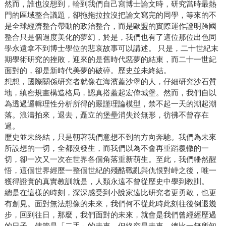
然而，誰也沒想到，輪到我們自己寫博士論文時，研究當時最熱
門的區域整合議題，卻拖拖拉拉沒把論文寫完的同學，等來的不
是全球經濟整合帶動的政治整合，而是歐盟的實際運作證明跨國
整合只是個過度美化的夢幻，於是，我們也有了這位那位出色同
學永遠拿不到博士學位的悲哀故事可以講述。 只是，二十世紀末
期學術研究的挫敗，迎來的是舊時代惡夢的結束，而二十一世紀
面對的，卻是新時代美夢的破碎。歷史並未終結。
想想，國際關係研究者就像在海濱蓋沙堡的人，仔細研究沙石質
地，縝密規畫構造格局，認真搭蓋起宏偉城堡。然而，我們自以
為透過邏輯理性分析所得的嚴謹理論模型，禁不起一天的潮起潮
落。浪濤拍來，退去，矗立的堡壘消失於無形，彷彿不曾存在
過。
歷史並未終結，只是朝著我們意想不到的方向奔馳。我們為未來
所設想的一切，全都沒發生，而我們以為不會再重蹈覆轍的一
切，卻一次又一次在世界各個角落重新萌生。至此，我們幡然醒
悟，這個世界經歷一整個世紀的殘酷戰亂與仇恨對峙之後，唯一
獲得證實的真實教訓就是，人類永遠不曾從歷史中學到教訓。
總是在這樣的時刻，深深感受到小說家遠比研究者更勇敢，也更
有創見。面對無法想像的未來，我們何不從此時此刻往後倒退幾
步，回到往日，那麼，我們面對的未來，就會是我們曾經經歷過
的日子，儘管是「二手」的未來，但終究是未來，總比一無所知