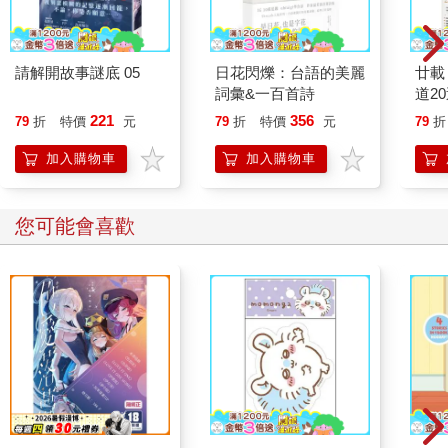
這病的最後階段其實並不在我們診所的治療範圍，雖然確實也有
人在這裡過世。大部分人會到醫院的臨終病房，靠維生系統多撐
請解開故事謎底 05
日花閃爍：台語的美麗
廿載
一段時日，儘管跡象顯示，身體已經拒絕供應生命所需。身體逐
詞彙&一百首詩
道2
步殺死自己，一個器官接著一個器官，一個細胞接著一個細胞。
221
356
79
折
特價
元
79
折
特價
元
79
折
身體也受夠了，它們累了，想要休息。
世界上只有少數幾個地方能聽見身體的這個渴望。瑞士除了是現
加入購物車
加入購物車
世之人的天堂之外，也是垂亡之人的天堂。一連數年，蘇黎士不
可免地成為全球最適人居的城市。這裡也可能是排名第一，最宜
死去的城市，但令人驚訝的是，並沒有這樣的排名，至少正式來
您可能會喜歡
說沒有。最宜死去的城市。當然，這是針對那些負擔得起的人。
死去已經變得相當昂貴。但死亡有什麼時候是不要錢的嗎？用藥
丸也許稍微貴一點，用槍則比較困難，至少在你雙手握到槍之前
並不容易。但有其他比較簡單，而且完全免費的方法──溺水、從
高處跳下、上吊。我認識的一個女人告訴我：「我想過要從屋頂
跳下，但一想到摔落地上之後，我的頭髮會有多亂，而且天曉得
我的裙子會有多皺，還沾上污漬什麼的，我就覺得太丟臉了，於
是放棄這念頭。畢竟，碰到這樣的狀況，他們會拍照，沒錯，別
人會看到……」
喏，這就是身體健康的徵兆──會覺得丟臉，會預見尚未發生的