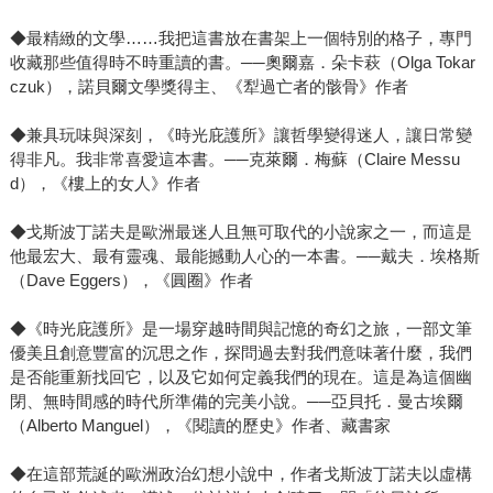
◆最精緻的文學……我把這書放在書架上一個特別的格子，專門
收藏那些值得時不時重讀的書。──奧爾嘉．朵卡萩（Olga Tokar
czuk），諾貝爾文學獎得主、《犁過亡者的骸骨》作者
◆兼具玩味與深刻，《時光庇護所》讓哲學變得迷人，讓日常變
得非凡。我非常喜愛這本書。──克萊爾．梅蘇（Claire Messu
d），《樓上的女人》作者
◆戈斯波丁諾夫是歐洲最迷人且無可取代的小說家之一，而這是
他最宏大、最有靈魂、最能撼動人心的一本書。──戴夫．埃格斯
（Dave Eggers），《圓圈》作者
◆《時光庇護所》是一場穿越時間與記憶的奇幻之旅，一部文筆
優美且創意豐富的沉思之作，探問過去對我們意味著什麼，我們
是否能重新找回它，以及它如何定義我們的現在。這是為這個幽
閉、無時間感的時代所準備的完美小說。──亞貝托．曼古埃爾
（Alberto Manguel），《閱讀的歷史》作者、藏書家
◆在這部荒誕的歐洲政治幻想小說中，作者戈斯波丁諾夫以虛構