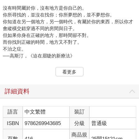
沒有時間屬於你，沒有地方是你自己的。
你所尋找的，並沒在找你；你所夢想的，並不夢想你。
你知道在另一個地方，另一個時代，有屬於你的東西，所以你才
會縱橫交錯穿過不同的房間與日子。
但如果你身在正確的地方，那時間卻不對。
而你找到正確的時間，地方又不對了。
不治之症。
──高斯汀，《迫在眉睫的新療法》
※※※
看更多
高斯汀和我創設了我們的第一家往日診所。
詳細資料
事實上，是由他創立，我只是助手，是個往日的採集者。這並不
容易。你不能就只是告訴每一個人：好，這是你一九六五年的往
日。你必須知道那個時代的故事，如果你沒辦法重新取得那些故
語言
中文繁體
裝訂
事，就必須自己編造。你必須知道那一年所有的事。流行的髮型
ISBN
9786269943685
分級
普通級
是什麼樣子？鞋子的鞋頭有多尖？香皂聞起來是什麼味道？要一
整套氣味型錄。那年的春天是不是多雨？八月的高溫是幾度？排
商品規
行榜冠軍的暢銷歌曲是哪一首？那年最重要的故事？不只是新
頁數
416
25開15*21cm