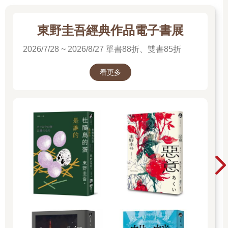
代的房間。他們進到裡面，彷彿回到家一般。茶具應該放這裡，
我通常都是擺這裡的……他們坐在扶手椅裡，翻看黑白相片的相
簿，突然在某幾張照片上「認出」自己。有時候陪他們來的人會
東野圭吾經典作品電子書展
帶來他們自己的舊相簿，我們會事先擺在茶几上。也有人會步履
2026/7/28 ~ 2026/8/27 單書88折、雙書85折
蹣跚走幾步，然後回到客廳中央，站在燈具正下方。
有個被帶來的老人家常喜歡躲在窗簾後面。他會站在那裡，像個
想玩躲迷藏的老男孩。但這遊戲拉長得沒完沒了，其他孩子早就
看更多
宣布投降，他們已經回家，他們已經變老，卻沒有人來找他。然
而他站在窗簾後面，偷偷往外看，想知道他們為什麼拖這麼久。
躲迷藏最恐怖的事情是，發現再也沒有人在找你。我不認為他會
醒悟過來，感謝上帝。
事實上，我們的身體天生就相當仁慈，到最後不是感覺麻木，而
是失去記憶。我們的記憶離開我們，讓我們可以玩得更久一點，
在童年的淨土樂園再玩最後一次。幾次苦苦哀求，再五分鐘就
好，跟從前一樣，到街上玩。在我們被永遠叫回家之前。
※※※
◎ 終點的手冊