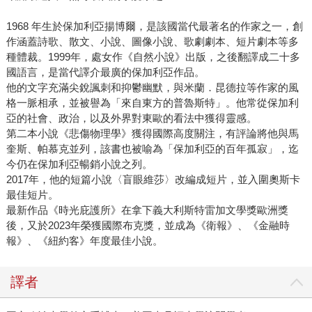
1968 年生於保加利亞揚博爾，是該國當代最著名的作家之一，創
作涵蓋詩歌、散文、小說、圖像小說、歌劇劇本、短片劇本等多
種體裁。1999年，處女作《自然小說》出版，之後翻譯成二十多
國語言，是當代譯介最廣的保加利亞作品。
他的文字充滿尖銳諷刺和抑鬱幽默，與米蘭．昆德拉等作家的風
格一脈相承，並被譽為「來自東方的普魯斯特」。他常從保加利
亞的社會、政治，以及外界對東歐的看法中獲得靈感。
第二本小說《悲傷物理學》獲得國際高度關注，有評論將他與馬
奎斯、帕慕克並列，該書也被喻為「保加利亞的百年孤寂」，迄
今仍在保加利亞暢銷小說之列。
2017年，他的短篇小說〈盲眼維莎〉改編成短片，並入圍奧斯卡
最佳短片。
最新作品《時光庇護所》在拿下義大利斯特雷加文學獎歐洲獎
後，又於2023年榮獲國際布克獎，並成為《衛報》、《金融時
報》、《紐約客》年度最佳小說。
譯者