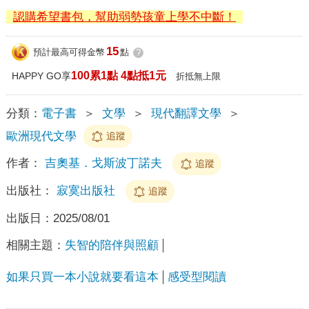
認購希望書包，幫助弱勢孩童上學不中斷！
15
預計最高可得金幣
點
?
100累1點 4點抵1元
HAPPY GO享
折抵無上限
分類：
電子書
＞
文學
＞
現代翻譯文學
＞
歐洲現代文學
追蹤
作者：
吉奧基．戈斯波丁諾夫
追蹤
出版社：
寂寞出版社
追蹤
出版日：
2025/08/01
相關主題：
失智的陪伴與照顧
如果只買一本小說就要看這本
感受型閱讀