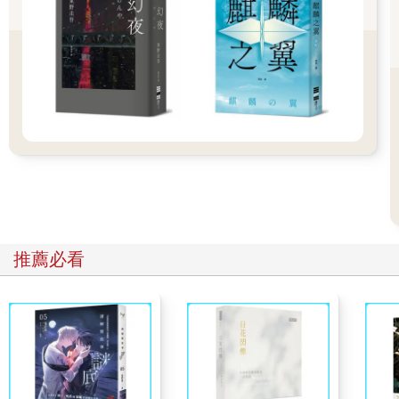
我們以前從未想過記憶喪失是會致命的。至少我從未有此懷疑。
我一直只把這當成是一種隱喻。一個人突然意識到自己身上承載
了多少記憶，有意識與無意識的，各種層次的記憶。細胞再生的
方式也是一種記憶。一種屬於身體、細胞、纖維的記憶。
記憶開始撤離的時候，會發生什麼情況呢？一開始，你會忘記個
別的字彙，接著是臉孔，然後是房間。你在自己家裡找浴室。你
忘了你在這一生裡所學到的東西。但你反正學到的也不多，所以
很快就會忘光。接著，在黑暗階段──這是高斯汀取的名字──你
會忘記在之前累積起來的東西，也就是身體基於本能，在你毫無
察覺的情況下，所知道的一切。這時，就變得致命了。
最後，腦袋會忘記如何說話，嘴巴會忘記如何咀嚼，喉嚨會忘記
如何吞咽。
推薦必看
腿也忘記如何走路。這東西要怎麼再讓它動起來？該死……有人
替我們記得如何抬起一腳，如何彎曲膝蓋，劃個半圓，然後在另
一腳前面落地，接著再抬起此時已落在後面的這一隻腳，同樣劃
個半圓，踩在另一腳前面。先是腳跟，接著是腳掌，最後是腳
趾。你再次抬起此刻落在後面的那條腿，彎曲膝蓋……
有人切斷了你身體各個房間的電力。