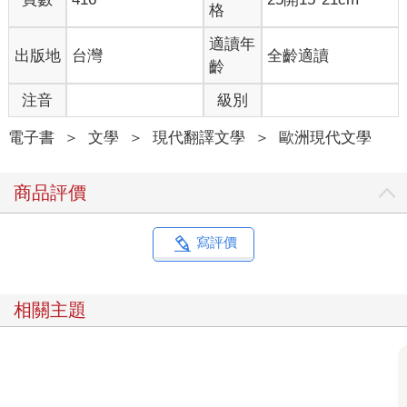
格
聞，還有謠言八卦，都會傳說等等。情況有時會更加複雜，端視
你想召回你面前的是什麼樣的往日而定。
適讀年
出版地
台灣
全齡適讀
齡
※※※
注音
級別
蘇黎士診所發展得相當好，甚至超過我們的預期。高斯汀占用了
整棟公寓建築的頂樓，我們可以創造六○年代的各種變化形態。不
電子書
＞
文學
＞
現代翻譯文學
＞
歐洲現代文學
久之後，我們獲得擁有整棟樓房的老年精神醫學診所邀請，進一
步把我們的理論應用在他們的病房，所以我們實際上可以自由運
商品評價
用整棟建築，於是便開始設置往日房間，同時也在幾個其他國
家，包括保加利亞，開設小型診所。
寫評價
阿茲海默症，或更為一般的記憶喪失，成為世界上蔓延最迅速的
疾病。據統計，每三秒鐘，世界上就多出一個失智症患者。登記
的個案超過五千萬人──往後三十年間，數量會達到三倍。由於壽
相關主題
命的拉長，這是無可避免的發展。每一個人都會變老。老先生會
帶著妻子前來，或反過來，慎重戴上鑽石的老太太帶她們的伴侶
前來，被帶來的人尷尬微笑，問他們現在是在哪個城市。有時候
是兒子或女兒帶父母親來，他們通常都拉著手，不再認得自己兒
女的面容。他們會來幾個鐘頭，或一整個下午，待在他們年輕時