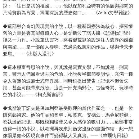
說：「往日是我的祖國……」他以保加利亞特有的傷痛與鄉間的
荒涼貧窮為背景，揭開深沉的歷史傷口。──《Astra文學雜誌》
◆這部融合奇幻與現實的小說，以一種新穎療法為核心，探索懷
舊的力量是否真能療癒人心，是戈斯波丁諾夫繼《悲傷物理學》
後又一力作。小說筆法靈巧，將看似荒誕的設定注入濃厚的感傷
與渴望……是一部耐人尋味、充滿尖銳諷刺的作品，堪與卡夫卡
並肩。──《出版人週刊》
◆這本極富哲思的小說，與其說是寫實文學，不如說是一則寓
言，警示人們回看過去的危險。小說後半部節奏明快，充滿一種
令人著迷的波赫士式奇異感，同時也提出警告：記憶不但會失
誤，甚至可能帶來危險。這是一部充滿野心、古怪奇異、玩味時
空的小說。──《柯克斯書評》
◆戈斯波丁諾夫是保加利亞最受歡迎的當代作家之一，也是一位
懷舊藝術家。他的作品和奧罕．帕慕克、安德烈．馬金尼類似，
都執迷於記憶，那既模糊曖昧又令人感傷的吸引力……這部非常
值得一讀的小說，以歐洲再次來到衝突邊緣的畫面作結—此一想
像場景如今因現實事件而變得駭人又真實。──《華爾街日報》