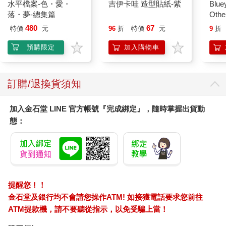
水平檔案-色・愛・
吉伊卡哇 造型貼紙-紫
Blue
事，會想到未來，甚至想到自己死後，還會虛榮。真正渴望死亡
落・夢-總集篇
Other
的身體不再有這樣的虛榮心。
Stori
簡而言之，如果你想了結自己，有各式各樣免費的方法。但是當
480
67
特價
元
96
折
特價
元
9
折
Hoor
你不再有氣力動手呢？甚至不只是沒氣力，連如何動手也不記得
預購限定
加入購物車
了，會怎麼樣呢？你要怎麼離開這個人生？該死，他們把出口藏
到哪去了？你永遠無法第一手取得這個經驗，說不定你試過一兩
次，但是都不成功。（事實上，自殺未遂才是真正的悲劇，而那
些成功的，就只是走完程序了。）到底要怎麼做？求神悲憫哪，
訂購/退換貨須知
人才能殺死自己，退化的大腦很想知道，書裡教人怎麼做來著？
應該是和喉嚨有關，喉嚨出了問題，空氣，你不再吸進空氣，或
加入金石堂 LINE 官方帳號『完成綁定』，隨時掌握出貨動
是有水灌進來，把你像個瓶子那樣灌滿……再不然就是深深割幾
態：
道，還有繩子，但是我要拿繩子做什麼……？
於是有了幫助自殺。這個表達方式真特別。情況慘到如果沒有人
幫助，你就什麼也做不了，甚至連想死都做不到。
在如此絕望的處境裡，有種服務出現了。要是你的狀況是可以自
己訂購這項服務，自己付費，那你很幸運。如果不行，那你就是
提醒您！！
給你最親近、最心愛的人製造了很多麻煩與花費。問題是，他們
金石堂及銀行均不會請您操作ATM! 如接獲電話要求您前往
付錢讓人殺了你，要如何不覺得自己是殺人凶手。確實，人類文
ATM提款機，請不要聽從指示，以免受騙上當！
明已經相當進化，如今你必須為謀殺取得正當性。千萬別低估文
明在這方面的作用。我們總是會為這樣的事情想出美麗的名字。