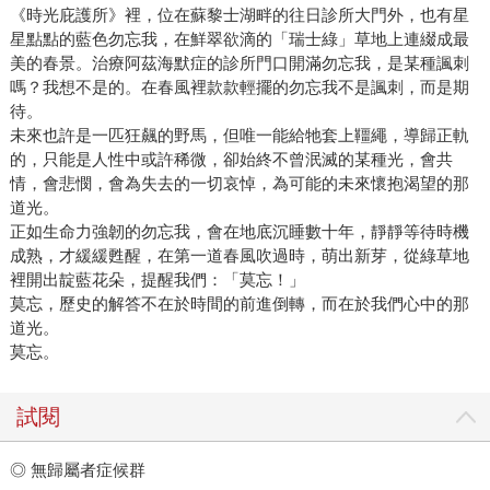
《時光庇護所》裡，位在蘇黎士湖畔的往日診所大門外，也有星
星點點的藍色勿忘我，在鮮翠欲滴的「瑞士綠」草地上連綴成最
美的春景。治療阿茲海默症的診所門口開滿勿忘我，是某種諷刺
嗎？我想不是的。在春風裡款款輕擺的勿忘我不是諷刺，而是期
待。
未來也許是一匹狂飆的野馬，但唯一能給牠套上韁繩，導歸正軌
的，只能是人性中或許稀微，卻始終不曾泯滅的某種光，會共
情，會悲憫，會為失去的一切哀悼，為可能的未來懷抱渴望的那
道光。
正如生命力強韌的勿忘我，會在地底沉睡數十年，靜靜等待時機
成熟，才緩緩甦醒，在第一道春風吹過時，萌出新芽，從綠草地
裡開出靛藍花朵，提醒我們：「莫忘！」
莫忘，歷史的解答不在於時間的前進倒轉，而在於我們心中的那
道光。
莫忘。
試閱
◎ 無歸屬者症候群