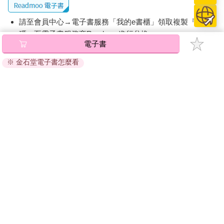
瑞士是安樂死國度。如果你想找一個可以住下來等死的好地方，
這兒可以幫你。有趣的是，這個死亡產業並未正式納入旅遊指
請至會員中心→電子書服務「我的e書櫃」領取複製『兌換
南、觀光手冊。旅遊指南之所以創造出來，前提是建立在某個人
碼』至電子書服務商Readmoo進行兌換。
活著，並且正在旅行的幻想。這是基本的設定。死亡並未收入在
電子書
這世界上的任何一份旅遊指南裡。多大的遺漏啊！
退換貨須知：
但當某人的啟程時間已經接近的時候呢？當他已經是另一種意義
※ 金石堂電子書怎麼看
因版權保護，您在金石堂所購買的電子書僅能以金石堂專屬
上的旅人呢？為什麼我們還在等待寫給這些旅人的旅遊指南呢？
的閱讀軟體開啟閱讀，無法以其他閱讀器或直接下載檔案。
說不定這種指南早就存在了，誰知道呢？
依據「消費者保護法」第19條及行政院消費者保護處公告之
死亡之旅（Sterbetourismus），我幾乎可以確定這個詞最早是在
「通訊交易解除權合理例外情事適用準則」，非以有形媒介
瑞士被想出來的。數據顯示，每年有大約一千名外國人，主要是
提供之數位內容或一經提供即為完成之線上服務，經消費者
德國人，也有不少英國人，而且不只是絕症末期的人。年老夫婦
事先同意始提供。（如：電子書、電子雜誌、下載版軟體、
因為其中一人已到絕症末期，決定提前一起離開。我可以想像他
虛擬商品…等），
不受「網購服務需提供七日鑑賞期」的限
們抵達此地的情況，態度溫和，微微有些不安，手拉著手。就像
制
。為維護您的權益，建議您先使用「試閱」功能後再付款
這樣，他們手拉著手，經歷所有的程序。他們不希望在那無邊無
購買。
際的極樂天堂某處失去彼此，因為他們不可能約定時間和地點來
會合。
費用。費用是多少，究竟？我在這個領域深入挖掘。事前的準備
工作大約要七千瑞士法郎。葬禮和全套儀式，要一萬瑞士法郎。
若是你僱個殺手來動手，那肯定更貴，也更不舒服。