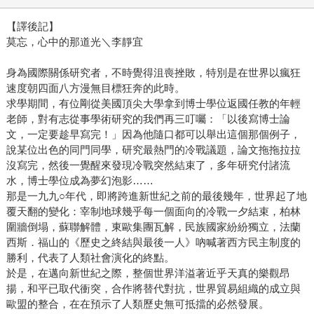
【譯後記】
莫忘，心中的那道光＼李靜宜
身為國際關係研究者，不時覺得沮喪挫敗，特別是在世界以瘋狂
速度朝四面八方漫無目標狂奔的此時。
求學期間，有位剛從美國頂尖大學拿到博士學位返國任教的年輕
老師，對有志從事學術研究的我們再三叮囑：「以後寫博士論
文，一定要趁早寫完！」因為他隨口都可以舉出這個那個例子，
說某位出色的同門同學，研究最熱門的冷戰議題，論文拖拖拉拉
沒寫完，然後一覺醒來發現冷戰突然結束了，多年研究付諸流
水，博士學位成為夢幻泡影……
那是一九九○年代，即將跨進新世紀之前的最後幾年，世界起了地
覆天翻的變化：宰制地球幾乎每一個面向的冷戰一夕結束，柏林
圍牆倒塌，蘇聯解體，東歐集團瓦解，民族國家紛紛獨立，法蘭
西斯．福山的《歷史之終結與最後一人》吶喊著西方民主制度的
勝利，代表了人類社會演化的終點。
於是，在邁向新世紀之際，整個世界洋溢著近乎天真的樂觀昂
揚，和平已取代衝突，合作將替代對抗，世界貿易組織的成立與
歐盟的整合，在在預示了人類歷史無可抵擋的必然發展。