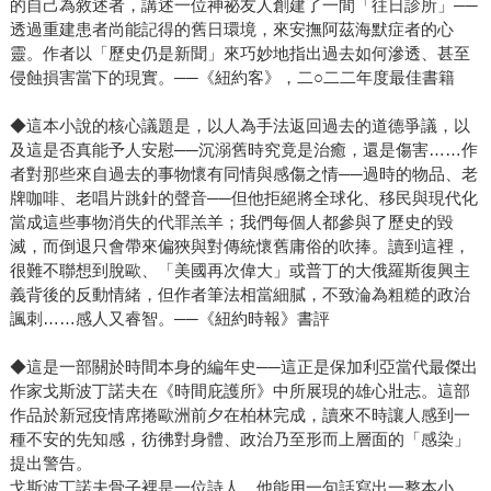
的自己為敘述者，講述一位神祕友人創建了一間「往日診所」──
透過重建患者尚能記得的舊日環境，來安撫阿茲海默症者的心
靈。作者以「歷史仍是新聞」來巧妙地指出過去如何滲透、甚至
侵蝕損害當下的現實。──《紐約客》，二○二二年度最佳書籍
◆這本小說的核心議題是，以人為手法返回過去的道德爭議，以
及這是否真能予人安慰──沉溺舊時究竟是治癒，還是傷害……作
者對那些來自過去的事物懷有同情與感傷之情──過時的物品、老
牌咖啡、老唱片跳針的聲音──但他拒絕將全球化、移民與現代化
當成這些事物消失的代罪羔羊；我們每個人都參與了歷史的毀
滅，而倒退只會帶來偏狹與對傳統懷舊庸俗的吹捧。讀到這裡，
很難不聯想到脫歐、「美國再次偉大」或普丁的大俄羅斯復興主
義背後的反動情緒，但作者筆法相當細膩，不致淪為粗糙的政治
諷刺……感人又睿智。──《紐約時報》書評
◆這是一部關於時間本身的編年史──這正是保加利亞當代最傑出
作家戈斯波丁諾夫在《時間庇護所》中所展現的雄心壯志。這部
作品於新冠疫情席捲歐洲前夕在柏林完成，讀來不時讓人感到一
種不安的先知感，彷彿對身體、政治乃至形而上層面的「感染」
提出警告。
戈斯波丁諾夫骨子裡是一位詩人。他能用一句話寫出一整本小