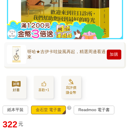
呀哈★吉伊卡哇旋風再起，精選周邊看過
加購
來
寫評價
好書
喜歡+1
賺金幣
?
紙本平裝
金石堂 電子書
Readmoo 電子書
322
元