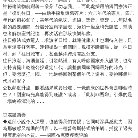
神祕建築物前綴著一朵朵「勿忘我」，而此處採用的獨門療法正
是「復刻往日」──由助手採集懷舊碎片：六〇年代的家具、四〇
年代的襯衫釦子，某年代的氣味、光線、樂音、聲響……無以名
狀的必要細節，分層分室精準呈現，宛如一座座時光隧道，幫助
患者解鎖塵封記憶，再次活在那段快樂年歲。
往日療法成效驚人，求診者日增，就連健康人士也期待入住，只
為重溫美好舊事。連鎖據點一個個開，規模不斷擴張，從「往日
村」到「往日城市」，甚至越洋跨海開設分支。
往日浪潮，洶湧蔓延，引發熱議，有人呼籲國家介入設限，也有
支持者提出乾脆公投選定年代，讓整個國家回歸最好的時光！
但，要怎麼把一國、一地逆轉回到某個年代？還有，要挑哪個年
代才好呢？
公投熱度升溫，眼看結果就要出爐，一覺醒來的世界會是哪個時
空？！甜蜜時光真能得到庇護？或者，「此刻非吾鄉」引爆的是
一場終將渾沌的……
◎媒體讚譽
◆這部小說令人深思，也值得我們警惕；它同時深具感動力，因
為那敏感又精準的語言，以一種普魯斯特式的筆觸，捕捉了過去
極度脆弱的本質。──國際布克獎獲獎評論