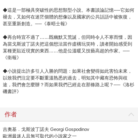
◆這是一部極具突破性的思想類型小說。本書談論記憶──它如何
褪去，又如何在迷茫個體的想像以及國家的公共話語中被恢復，
甚至重新創造。──《泰晤士報》
◆再合時宜不過了……既幽默又荒誕，但同時令人不寒而慄，因
為當戈斯波丁諾夫把這個想法當作虛構玩笑時，讀者開始感受到
某種更貼近現實的東西……他是位溫暖又技藝高超的作家。──
《衛報》
◆小說提出許多引人入勝的問題：如果社會變得如此害怕未來，
以致我們注定要不斷重溫熟悉的過去，明知其中藏有恐怖與歧
途，我們會怎麼辦？而如果我們已經走在那條路上呢？──《洛杉
磯書評》
作者
吉奧基．戈斯波丁諾夫 Georgi Gospodinov
歐洲最迷人且無可取代的小說家之一