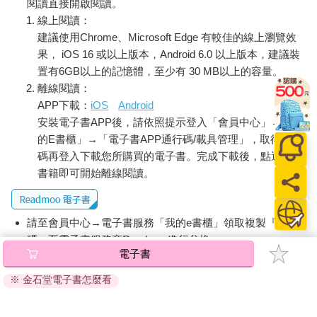
閱讀直接開啟閱讀。
線上閱讀：
建議使用Chrome、Microsoft Edge 有較佳的線上瀏覽效
果， iOS 16 或以上版本，Android 6.0 以上版本，建議裝
置有6GB以上的記憶體，至少有 30 MB以上的容量。
離線閱讀：
APP下載：
iOS
Android
安裝電子書APP後，請依照提示登入「會員中心」→「我
的E書櫃」→「電子書APP通行碼/載具管理」，取得通行
碼再登入下載您所購買的電子書。完成下載後，點選任一
書籍即可開始離線閱讀。
請至會員中心→電子書服務「我的e書櫃」領取複製『兌換
碼』至電子書服務商Readmoo進行兌換。
電子書
退換貨須知：
※ 金石堂電子書怎麼看
因版權保護，您在金石堂所購買的電子書僅能以金石堂專屬
的閱讀軟體開啟閱讀，無法以其他閱讀器或直接下載檔案。
依據「消費者保護法」第19條及行政院消費者保護處公告之