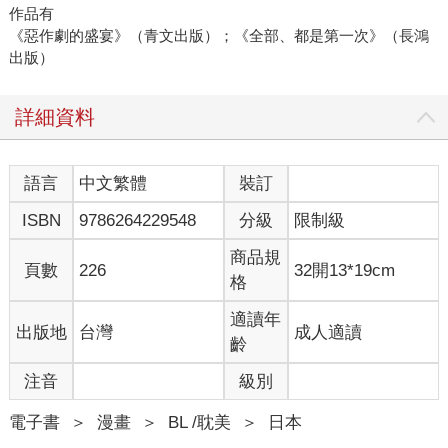
作品有
《惡作劇的盛宴》（青文出版）；《全部、都是第一次》（長鴻
出版）
詳細資料
語言
中文繁體
裝訂
ISBN
9786264229548
分級
限制級
商品規
頁數
226
32開13*19cm
格
適讀年
出版地
台灣
成人適讀
齡
注音
級別
電子書
＞
漫畫
＞
BL /耽美
＞
日本