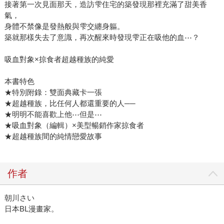
接著第一次見面那天，造訪雫住宅的築發現那裡充滿了甜美香
氣，
身體不禁像是發熱般與雫交纏身軀。
築就那樣失去了意識，再次醒來時發現雫正在吸他的血⋯？
吸血對象×掠食者超越種族的純愛
本書特色
★特別附錄：雙面典藏卡一張
★超越種族，比任何人都還重要的人──
★明明不能喜歡上他⋯但是⋯
★吸血對象（編輯）×美型暢銷作家掠食者
★超越種族間的純情戀愛故事
作者
朝川さい
日本BL漫畫家。