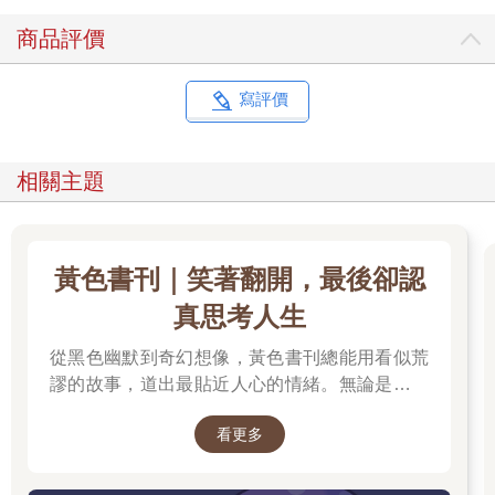
商品評價
寫評價
相關主題
黃色書刊｜笑著翻開，最後卻認
真思考人生
從黑色幽默到奇幻想像，黃色書刊總能用看似荒
謬的故事，道出最貼近人心的情緒。無論是人生
的迷惘、成長的掙扎，或是生活裡那些哭笑不得
看更多
的瞬間，都在他的筆下化成令人會心一笑、又忍
不住深思的作品。最新長篇《奈何chill》以中年
男子變成兔子的異世界冒險，開啟全新故事篇