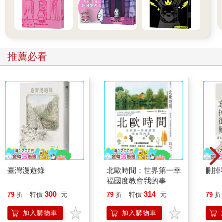
推薦必看
臺灣漫遊錄
北歐時間：世界第一幸
刪掉
福國度教會我的事
300
314
79
折
特價
元
79
折
特價
元
79
折
加入購物車
加入購物車