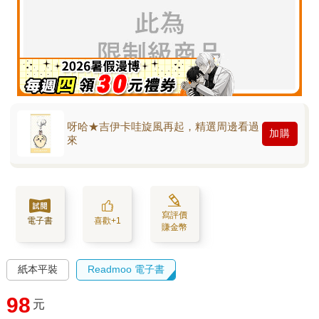
呀哈★吉伊卡哇旋風再起，精選周邊看過
加購
來
寫評價
電子書
喜歡+1
賺金幣
紙本平裝
Readmoo 電子書
98
元