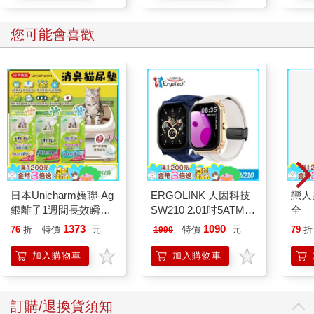
您可能會喜歡
日本Unicharm嬌聯-Ag
ERGOLINK 人因科技
戀人
銀離子1週間長效瞬吸
SW210 2.01吋5ATM游
全
乾爽寵物消臭大師貓尿
泳心率血氧藍牙通話腕
1373
1090
76
折
特價
元
特價
元
79
折
1990
墊20片/袋(大容量吸水
錶
防滲漏貓尿布/可觀察
加入購物車
加入購物車
尿色貓潔墊補充包/本
品不含貓砂盆)
訂購/退換貨須知