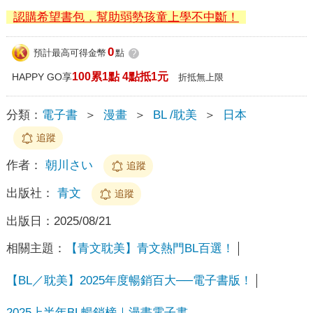
認購希望書包，幫助弱勢孩童上學不中斷！
0
預計最高可得金幣
點
?
100累1點 4點抵1元
HAPPY GO享
折抵無上限
分類：
電子書
＞
漫畫
＞
BL /耽美
＞
日本
追蹤
作者：
朝川さい
追蹤
出版社：
青文
追蹤
出版日：
2025/08/21
相關主題：
【青文耽美】青文熱門BL百選！
【BL／耽美】2025年度暢銷百大──電子書版！
2025上半年BL暢銷榜｜漫畫電子書