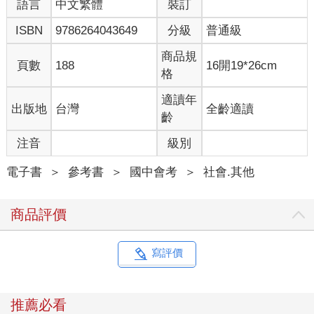
語言
中文繁體
裝訂
ISBN
9786264043649
分級
普通級
商品規
頁數
188
16開19*26cm
格
適讀年
出版地
台灣
全齡適讀
齡
注音
級別
電子書
＞
參考書
＞
國中會考
＞
社會.其他
商品評價
寫評價
推薦必看