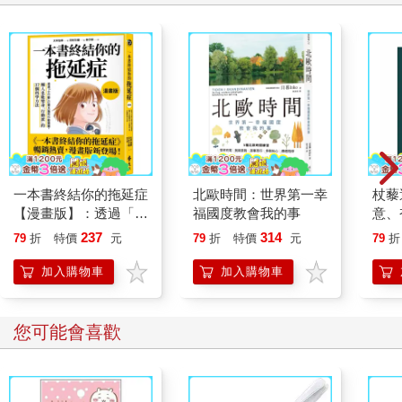
一本書終結你的拖延症
北歐時間：世界第一幸
杖藜
【漫畫版】：透過「小
福國度教會我的事
意、
行動」打開大腦的行動
恭談
237
314
79
折
特價
元
79
折
特價
元
79
折
開關，懶人也能變身
想
「行動派」的37個科
加入購物車
加入購物車
學方法
您可能會喜歡