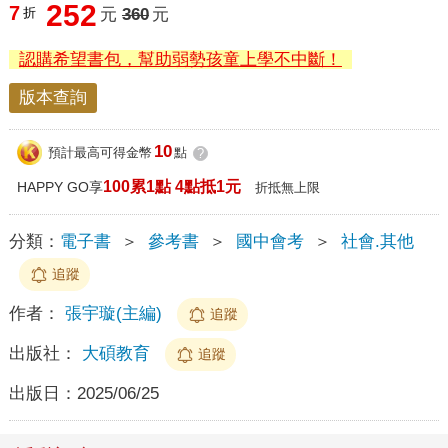
252
7
折
元
360
元
認購希望書包，幫助弱勢孩童上學不中斷！
版本查詢
10
預計最高可得金幣
點
?
100累1點 4點抵1元
HAPPY GO享
折抵無上限
分類：
電子書
＞
參考書
＞
國中會考
＞
社會.其他
追蹤
作者：
張宇璇(主編)
追蹤
出版社：
大碩教育
追蹤
出版日：
2025/06/25