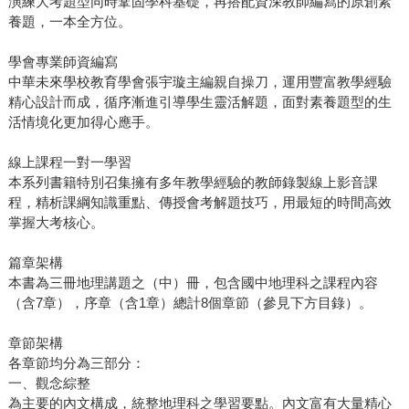
演練大考題型同時鞏固學科基礎，再搭配資深教師編寫的原創素
養題，一本全方位。
學會專業師資編寫
中華未來學校教育學會張宇璇主編親自操刀，運用豐富教學經驗
精心設計而成，循序漸進引導學生靈活解題，面對素養題型的生
活情境化更加得心應手。
線上課程一對一學習
本系列書籍特別召集擁有多年教學經驗的教師錄製線上影音課
程，精析課綱知識重點、傳授會考解題技巧，用最短的時間高效
掌握大考核心。
篇章架構
本書為三冊地理講題之（中）冊，包含國中地理科之課程內容
（含7章），序章（含1章）總計8個章節（參見下方目錄）。
章節架構
各章節均分為三部分：
一、觀念綜整
為主要的內文構成，統整地理科之學習要點。內文富有大量精心