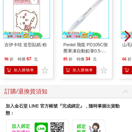
吉伊卡哇 造型貼紙-粉
Pentel 飛龍 PD105C側
山毛
壓果凍自動鉛筆0.5-白
桿
67
34
96
折
特價
元
85
折
特價
元
66
折
加入購物車
加入購物車
訂購/退換貨須知
加入金石堂 LINE 官方帳號『完成綁定』，隨時掌握出貨動
態：