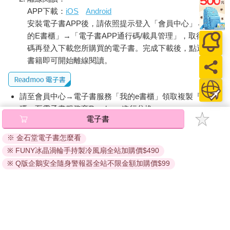
APP下載：
iOS
Android
安裝電子書APP後，請依照提示登入「會員中心」→「我
的E書櫃」→「電子書APP通行碼/載具管理」，取得通行
碼再登入下載您所購買的電子書。完成下載後，點選任一
書籍即可開始離線閱讀。
請至會員中心→電子書服務「我的e書櫃」領取複製『兌換
碼』至電子書服務商Readmoo進行兌換。
電子書
退換貨須知：
※ 金石堂電子書怎麼看
因版權保護，您在金石堂所購買的電子書僅能以金石堂專屬
※ FUNY冰晶渦輪手持製冷風扇全站加購價$490
的閱讀軟體開啟閱讀，無法以其他閱讀器或直接下載檔案。
依據「消費者保護法」第19條及行政院消費者保護處公告之
※ Q版企鵝安全隨身警報器全站不限金額加購價$99
「通訊交易解除權合理例外情事適用準則」，非以有形媒介
提供之數位內容或一經提供即為完成之線上服務，經消費者
事先同意始提供。（如：電子書、電子雜誌、下載版軟體、
虛擬商品…等），
不受「網購服務需提供七日鑑賞期」的限
制
。為維護您的權益，建議您先使用「試閱」功能後再付款