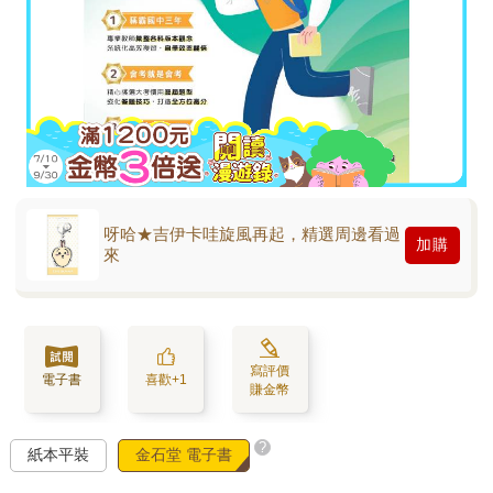
呀哈★吉伊卡哇旋風再起，精選周邊看過
加購
來
寫評價
電子書
喜歡+1
賺金幣
?
紙本平裝
金石堂 電子書