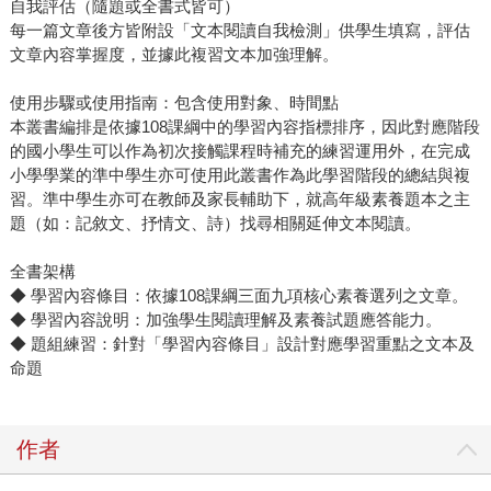
自我評估（隨題或全書式皆可）
每一篇文章後方皆附設「文本閱讀自我檢測」供學生填寫，評估
文章內容掌握度，並據此複習文本加強理解。
使用步驟或使用指南：包含使用對象、時間點
本叢書編排是依據108課綱中的學習內容指標排序，因此對應階段
的國小學生可以作為初次接觸課程時補充的練習運用外，在完成
小學學業的準中學生亦可使用此叢書作為此學習階段的總結與複
習。準中學生亦可在教師及家長輔助下，就高年級素養題本之主
題（如：記敘文、抒情文、詩）找尋相關延伸文本閱讀。
全書架構
◆ 學習內容條目：依據108課綱三面九項核心素養選列之文章。
◆ 學習內容說明：加強學生閱讀理解及素養試題應答能力。
◆ 題組練習：針對「學習內容條目」設計對應學習重點之文本及
命題
作者