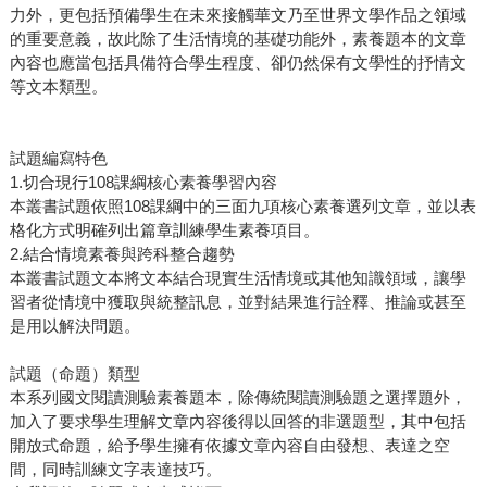
力外，更包括預備學生在未來接觸華文乃至世界文學作品之領域
的重要意義，故此除了生活情境的基礎功能外，素養題本的文章
內容也應當包括具備符合學生程度、卻仍然保有文學性的抒情文
等文本類型。
試題編寫特色
1.切合現行108課綱核心素養學習內容
本叢書試題依照108課綱中的三面九項核心素養選列文章，並以表
格化方式明確列出篇章訓練學生素養項目。
2.結合情境素養與跨科整合趨勢
本叢書試題文本將文本結合現實生活情境或其他知識領域，讓學
習者從情境中獲取與統整訊息，並對結果進行詮釋、推論或甚至
是用以解決問題。
試題（命題）類型
本系列國文閱讀測驗素養題本，除傳統閱讀測驗題之選擇題外，
加入了要求學生理解文章內容後得以回答的非選題型，其中包括
開放式命題，給予學生擁有依據文章內容自由發想、表達之空
間，同時訓練文字表達技巧。