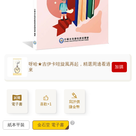
呀哈★吉伊卡哇旋風再起，精選周邊看過
加購
來
寫評價
電子書
喜歡+1
賺金幣
?
紙本平裝
金石堂 電子書