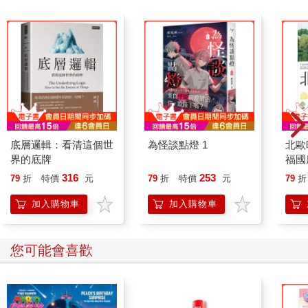
底層邏輯：看清這個世
為怪談點燈 1
北歐
界的底牌
福國
316
253
79
折
特價
元
79
折
特價
元
79
折
加入購物車
加入購物車
您可能會喜歡