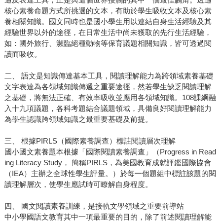
核心素養命題方式所挑選的文本，有助於學生吸收文本及核心素
養相關知識。國文同時也是國小學生用以連結自身生活經驗及其
經驗世界以外的途徑，在日常生活中尚未獲取的先行生活經驗，
如：國外旅行、瀕臨絕種動物等保育議題相關知識，皆可透過閱
讀而吸收。
二、 語文是知識傳達基本工具，閱讀理解能力為跨領域素養基礎
文字表達為各領域知識傳遞之重要途徑，然若學生缺乏閱讀理解
之基礎，將無法正確、有效率吸收並應用各領域知識。108課綱融
入十九項議題，各科考題結合議題領域，具備良好閱讀理解能力
為學生認識跨領域知識之最重要基礎及前提。
三、 根據PIRLS（國際素養調查）標註閱讀層次理解
國小國文素養題本根據「國際閱讀素養調查」（Progress in Read
ing Literacy Study， 簡稱PIRLS，為美國教育成就評鑑國際協會
（IEA）主辦之全球性學生評量。）於每一個題組中標註該題的閱
讀理解層次，使學生應試時可瞭解自身程度。
四、 國文閱讀素養訓練，是接軌文學領域之重要前導站
中小學國語文教育其中一項最重要的目的，除了前述閱讀理解能