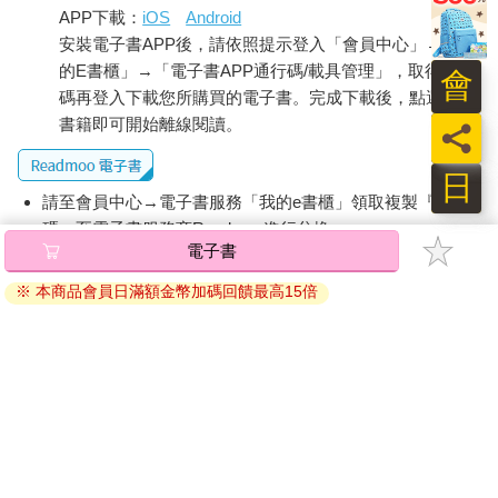
APP下載：
iOS
Android
安裝電子書APP後，請依照提示登入「會員中心」→「我
的E書櫃」→「電子書APP通行碼/載具管理」，取得通行
會
碼再登入下載您所購買的電子書。完成下載後，點選任一
書籍即可開始離線閱讀。
員
日
請至會員中心→電子書服務「我的e書櫃」領取複製『兌換
碼』至電子書服務商Readmoo進行兌換。
電子書
退換貨須知：
※ 本商品會員日滿額金幣加碼回饋最高15倍
因版權保護，您在金石堂所購買的電子書僅能以金石堂專屬
的閱讀軟體開啟閱讀，無法以其他閱讀器或直接下載檔案。
依據「消費者保護法」第19條及行政院消費者保護處公告之
「通訊交易解除權合理例外情事適用準則」，非以有形媒介
提供之數位內容或一經提供即為完成之線上服務，經消費者
事先同意始提供。（如：電子書、電子雜誌、下載版軟體、
虛擬商品…等），
不受「網購服務需提供七日鑑賞期」的限
制
。為維護您的權益，建議您先使用「試閱」功能後再付款