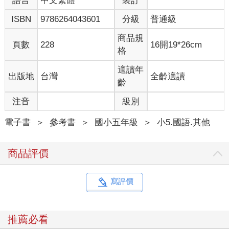
語言
中文繁體
裝訂
ISBN
9786264043601
分級
普通級
商品規
頁數
228
16開19*26cm
格
適讀年
出版地
台灣
全齡適讀
齡
注音
級別
電子書
＞
參考書
＞
國小五年級
＞
小5.國語.其他
商品評價
寫評價
推薦必看