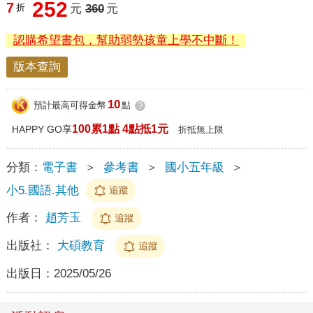
252
7
折
元
360
元
認購希望書包，幫助弱勢孩童上學不中斷！
版本查詢
10
預計最高可得金幣
點
?
100累1點 4點抵1元
HAPPY GO享
折抵無上限
分類：
電子書
＞
參考書
＞
國小五年級
＞
小5.國語.其他
追蹤
作者：
趙芳玉
追蹤
出版社：
大碩教育
追蹤
出版日：
2025/05/26