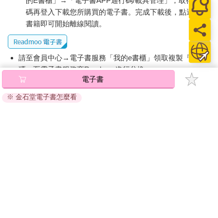
的E書櫃」→「電子書APP通行碼/載具管理」，取得通行
碼再登入下載您所購買的電子書。完成下載後，點選任一
書籍即可開始離線閱讀。
請至會員中心→電子書服務「我的e書櫃」領取複製『兌換
碼』至電子書服務商Readmoo進行兌換。
電子書
退換貨須知：
※ 金石堂電子書怎麼看
因版權保護，您在金石堂所購買的電子書僅能以金石堂專屬
的閱讀軟體開啟閱讀，無法以其他閱讀器或直接下載檔案。
依據「消費者保護法」第19條及行政院消費者保護處公告之
「通訊交易解除權合理例外情事適用準則」，非以有形媒介
提供之數位內容或一經提供即為完成之線上服務，經消費者
事先同意始提供。（如：電子書、電子雜誌、下載版軟體、
虛擬商品…等），
不受「網購服務需提供七日鑑賞期」的限
制
。為維護您的權益，建議您先使用「試閱」功能後再付款
購買。