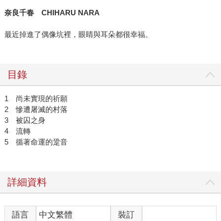
奈良千春 CHIHARU NARA
最近掉進了偶像坑裡，眼睛與耳朵都很幸福。
目錄
1 尚未實現的祈願
2 慘遭屠滅的村落
3 被囚之身
4 流轉
5 循著命運的跫音
詳細資料
語言
中文繁體
裝訂