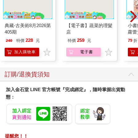
典藏-古美術8月2026第
【電子書】蔬菜的理髮
小書
405期
店
蘿蕾
228
259
特價
元
特價
元
79
折
240
加入購物車
電子書
訂購/退換貨須知
加入金石堂 LINE 官方帳號『完成綁定』，隨時掌握出貨動
態：
提醒您！！