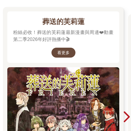
葬送的芙莉蓮
粉絲必收！葬送的芙莉蓮最新漫畫與周邊❤️動畫
第二季2026年好評熱播中🎬
看更多