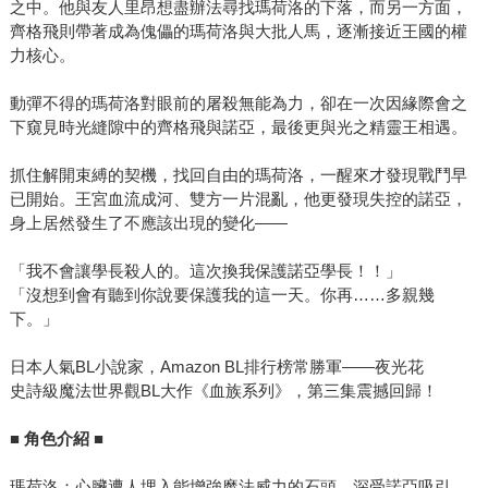
之中。他與友人里昂想盡辦法尋找瑪荷洛的下落，而另一方面，
齊格飛則帶著成為傀儡的瑪荷洛與大批人馬，逐漸接近王國的權
力核心。
動彈不得的瑪荷洛對眼前的屠殺無能為力，卻在一次因緣際會之
下窺見時光縫隙中的齊格飛與諾亞，最後更與光之精靈王相遇。
抓住解開束縛的契機，找回自由的瑪荷洛，一醒來才發現戰鬥早
已開始。王宮血流成河、雙方一片混亂，他更發現失控的諾亞，
身上居然發生了不應該出現的變化——
「我不會讓學長殺人的。這次換我保護諾亞學長！！」
「沒想到會有聽到你說要保護我的這一天。你再……多親幾
下。」
日本人氣BL小說家，Amazon BL排行榜常勝軍——夜光花
史詩級魔法世界觀BL大作《血族系列》，第三集震撼回歸！
■
角色介紹 ■
瑪荷洛：心臟遭人埋入能增強魔法威力的石頭。深受諾亞吸引，