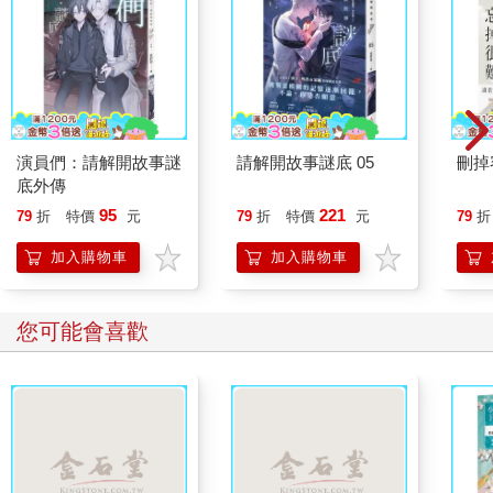
演員們：請解開故事謎
請解開故事謎底 05
刪掉
底外傳
95
221
79
折
特價
元
79
折
特價
元
79
折
加入購物車
加入購物車
您可能會喜歡