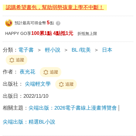
認購希望書包，幫助弱勢孩童上學不中斷！
5
預計最高可得金幣
點
?
100累1點 4點抵1元
HAPPY GO享
折抵無上限
分類：
電子書
＞
輕小說
＞
BL /耽美
＞
日本
追蹤
作者：
夜光花
追蹤
出版社：
尖端輕文學
追蹤
出版日：
2022/11/10
相關主題：
尖端出版：2026電子書線上漫畫博覽會
尖端出版：精選BL小說