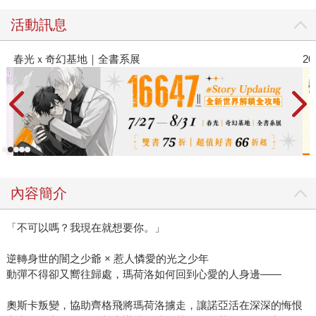
活動訊息
2026金石堂暑假漫博〈你好，我吃一點〉第二波
內容簡介
「不可以嗎？我現在就想要你。」
逆轉身世的闇之少爺 × 惹人憐愛的光之少年
動彈不得卻又嚮往歸處，瑪荷洛如何回到心愛的人身邊——
奧斯卡叛變，協助齊格飛將瑪荷洛擄走，讓諾亞活在深深的悔恨