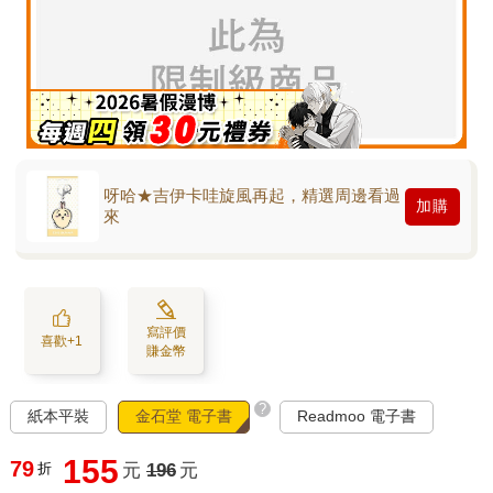
呀哈★吉伊卡哇旋風再起，精選周邊看過
加購
來
寫評價
喜歡+1
賺金幣
?
紙本平裝
金石堂 電子書
Readmoo 電子書
155
79
折
元
196
元