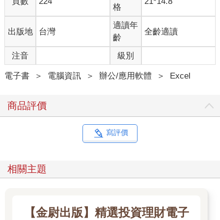
頁數
224
21*14.8
格
適讀年
出版地
台灣
全齡適讀
齡
注音
級別
電子書
＞
電腦資訊
＞
辦公/應用軟體
＞
Excel
商品評價
寫評價
相關主題
【金尉出版】精選投資理財電子