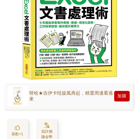
呀哈★吉伊卡哇旋風再起，精選周邊看過
加購
來
寫評價
喜歡+1
賺金幣