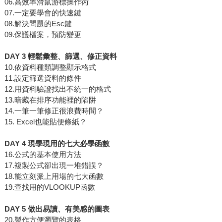
06.高效率滑鼠游標操作術
07.一定要學會的快速鍵
08.解決問題的Esc鍵
09.保護檔案，預防變更
DAY 3 輕鬆彙整、篩選、修正資料
10.依資料種類調整顯示格式
11.設定篩選資料的條件
12.用資料驗證找出不統一的格式
13.暗藏在排序功能裡的陷阱
14.一筆一筆修正很浪費時間？
15. Excel也能貼便條紙？
DAY 4 現學現用的七大必學函數
16.公式的基本使用方法
17.複製公式卻出現一堆錯誤？
18.能立刻派上用場的七大函數
19.查找用的VLOOKUP函數
DAY 5 做出易讀、有美感的圖表
20.製作方便瀏覽的表格