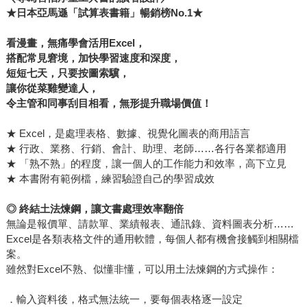
★
日本亞馬遜「試算表書籍」暢銷榜No.1★
看漫畫，無痛學會活用Excel，
搭配常見窘境，加快學習速度和深度，
短短七天，只要按圖索驥，
讓你從菜雞變達人，
令主管和同事刮目相看，無形提升職場價值！
★ Excel，是處理表格、數據、視覺化圖表的商用語言
★ 行政、業務、行銷、會計、助理、老師……各行各業都適用
★ 「熟不熟」的程度，讓一個人的工作能力和效率，高下立見
★ 本書附有範例檔，練習驗證自己的學習成效
◎
終結土法煉鋼，讓文書處理效率翻倍
無論是報價單、請款單、業績報表、通訊錄、資料圖表分析……
Excel是各類表格文件的通用軟體，每個人都有機會接觸到相關檔
案。
雖然對Excel不熟、似懂非懂，可以用土法煉鋼的方式操作：
．輸入資料後，格式無法統一，要每個表格逐一設定