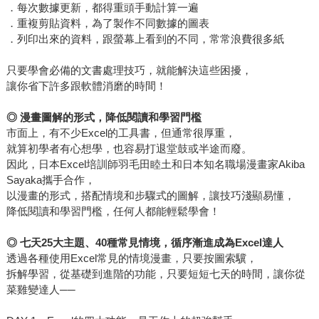
．每次數據更新，都得重頭手動計算一遍
．重複剪貼資料，為了製作不同數據的圖表
．列印出來的資料，跟螢幕上看到的不同，常常浪費很多紙
只要學會必備的文書處理技巧，就能解決這些困擾，
讓你省下許多跟軟體消磨的時間！
◎
漫畫圖解的形式，降低閱讀和學習門檻
市面上，有不少Excel的工具書，但通常很厚重，
就算初學者有心想學，也容易打退堂鼓或半途而廢。
因此，日本Excel培訓師羽毛田睦土和日本知名職場漫畫家Akiba
Sayaka攜手合作，
以漫畫的形式，搭配情境和步驟式的圖解，讓技巧淺顯易懂，
降低閱讀和學習門檻，任何人都能輕鬆學會！
◎
七天25大主題、40種常見情境，循序漸進成為Excel達人
透過各種使用Excel常見的情境漫畫，只要按圖索驥，
拆解學習，從基礎到進階的功能，只要短短七天的時間，讓你從
菜雞變達人──