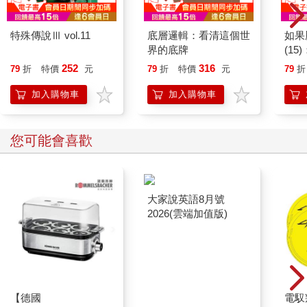
特殊傳說Ⅲ vol.11
底層邏輯：看清這個世
如果
界的底牌
(1
貓漫
252
316
79
折
特價
元
79
折
特價
元
79
折
加入購物車
加入購物車
您可能會喜歡
【德國
大家說英語8月號
電馭