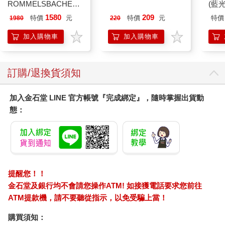
ROMMELSBACHE諾
2026(雲端加值版)
(藍
曼百赫】多功能煮蛋
1580
209
特價
元
特價
元
特價
1980
220
器/可煮6顆蛋
ER600/ER-600
加入購物車
加入購物車
訂購/退換貨須知
加入金石堂 LINE 官方帳號『完成綁定』，隨時掌握出貨動
態：
提醒您！！
金石堂及銀行均不會請您操作ATM! 如接獲電話要求您前往
ATM提款機，請不要聽從指示，以免受騙上當！
購買須知：