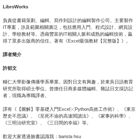
LibroWorks
負責從書籍策劃、編輯、寫作到設計的編輯製作公司。主要製作
IT專案，涉及範圍相關廣泛，包括應用入門、程式設計、網頁設
計、學校教材等。憑藉豐富的IT相關人脈和成熟的編輯技術，贏
得了眾多出版商的信任。著有《Excel最強教材【完整版】》。
譯者簡介
許郁文
輔仁大學影像傳播學系畢業。因對日文有興趣，於東吳日語教育
研究所取得碩士學位。曾擔任日商多媒體編輯、雜誌日文採訪記
者，現職為專職譯者。
譯有《【圖解】零基礎入門Excel╳Python高效工作術》、《東京
歷史不思議》、《至死不渝的高速閱讀法》、《家事的科學》、
《三明治研究室》、《三日間的幸福》等。
歡迎大家透過臉書認識我：barista hsu