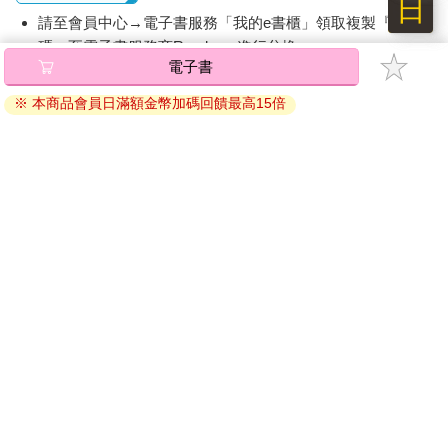
日
請至會員中心→電子書服務「我的e書櫃」領取複製『兌換
碼』至電子書服務商Readmoo進行兌換。
電子書
退換貨須知：
※ 本商品會員日滿額金幣加碼回饋最高15倍
因版權保護，您在金石堂所購買的電子書僅能以金石堂專屬
的閱讀軟體開啟閱讀，無法以其他閱讀器或直接下載檔案。
依據「消費者保護法」第19條及行政院消費者保護處公告之
「通訊交易解除權合理例外情事適用準則」，非以有形媒介
提供之數位內容或一經提供即為完成之線上服務，經消費者
事先同意始提供。（如：電子書、電子雜誌、下載版軟體、
虛擬商品…等），
不受「網購服務需提供七日鑑賞期」的限
制
。為維護您的權益，建議您先使用「試閱」功能後再付款
購買。