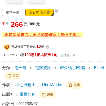
?
紙本平裝
金石堂 電子書
266
7
折
元
380
元
認購希望書包，幫助弱勢孩童上學不中斷！
10
預計最高可得金幣
點
?
100累1點 4點抵1元
HAPPY GO享
折抵無上限
分類：
電子書
＞
電腦資訊
＞
辦公/應用軟體
＞
Excel
追蹤
作者：
羽毛田睦土
、
LibroWorks
追蹤
出版社：
采實文化
追蹤
出版日：
2022/09/07