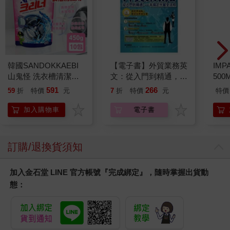
韓國SANDOKKAEBI
【電子書】外貿業務英
IM
山鬼怪 洗衣槽清潔劑
文：從入門到精通，一
500
450公克-10包組
本搞定外貿全流程【有
IM0
591
266
59
折
特價
元
7
折
特價
元
特價
聲】
加入購物車
電子書
訂購/退換貨須知
加入金石堂 LINE 官方帳號『完成綁定』，隨時掌握出貨動
態：