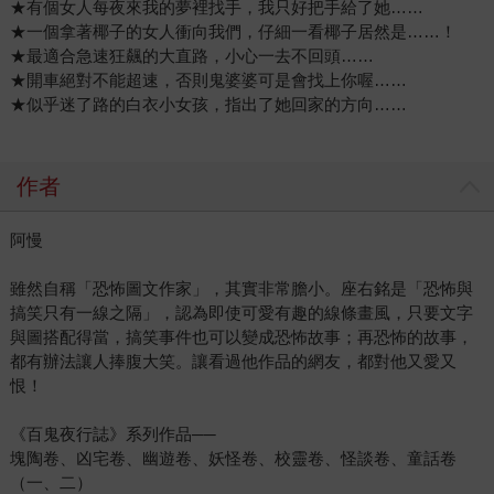
★有個女人每夜來我的夢裡找手，我只好把手給了她……
★一個拿著椰子的女人衝向我們，仔細一看椰子居然是……！
★最適合急速狂飆的大直路，小心一去不回頭……
★開車絕對不能超速，否則鬼婆婆可是會找上你喔……
★似乎迷了路的白衣小女孩，指出了她回家的方向……
作者
阿慢
雖然自稱「恐怖圖文作家」，其實非常膽小。座右銘是「恐怖與
搞笑只有一線之隔」，認為即使可愛有趣的線條畫風，只要文字
與圖搭配得當，搞笑事件也可以變成恐怖故事；再恐怖的故事，
都有辦法讓人捧腹大笑。讓看過他作品的網友，都對他又愛又
恨！
《百鬼夜行誌》系列作品──
塊陶卷、凶宅卷、幽遊卷、妖怪卷、校靈卷、怪談卷、童話卷
（一、二）