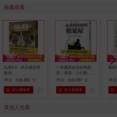
推薦必看
乩身II 6：給天庭的求
一本書終結你的拖延
刪掉
救信
症：透過「小行動」打
開大腦的行動開關，懶
253
237
79
折
特價
元
79
折
特價
元
79
折
人也能變身「行動派」
的37個科學方法
加入購物車
加入購物車
其他人也看