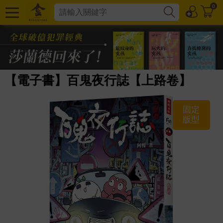
0
【電子書】百鬼夜行誌【上路卷】
固定
版型