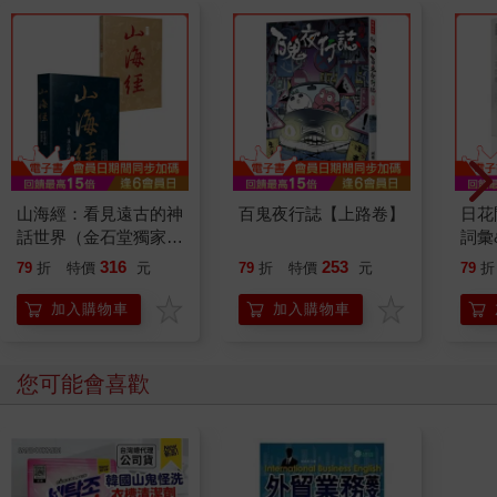
山海經：看見遠古的神
百鬼夜行誌【上路卷】
日花
話世界（金石堂獨家首
詞彙
發 隨書附贈插圖手
316
253
79
折
特價
元
79
折
特價
元
79
折
札）
加入購物車
加入購物車
您可能會喜歡