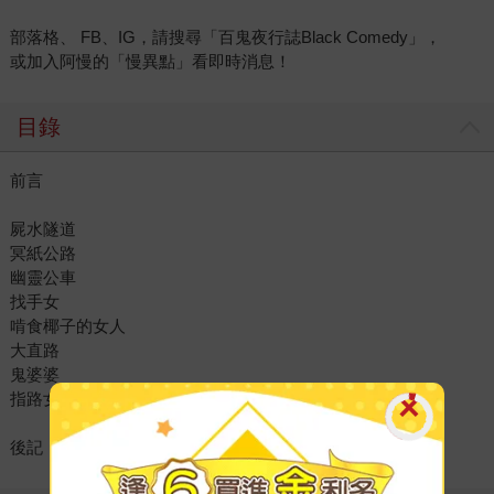
部落格、 FB、IG，請搜尋「百鬼夜行誌Black Comedy」，
或加入阿慢的「慢異點」看即時消息！
目錄
前言
屍水隧道
冥紙公路
幽靈公車
找手女
啃食椰子的女人
大直路
鬼婆婆
指路女孩
後記