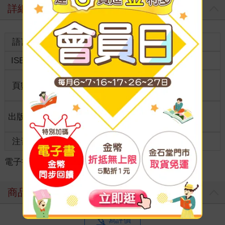
詳細資料
語言
中文繁體
裝訂
ISBN
9786264196345
分級
普通級
商品規
頁數
144
25開15*21cm
格
適讀年
出版地
台灣
全齡適讀
齡
注音
級別
電子書
＞
文學
＞
圖文繪本
＞
華文圖文
商品評價
寫評價