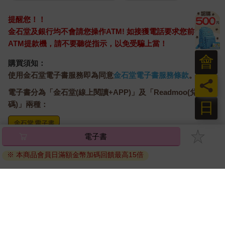
提醒您！！
金石堂及銀行均不會請您操作ATM! 如接獲電話要求您前往
ATM提款機，請不要聽從指示，以免受騙上當！
會
購買須知：
使用金石堂電子書服務即為同意
金石堂電子書服務條款
。
員
電子書分為「金石堂(線上閱讀+APP)」及「Readmoo(兌換
日
碼)」兩種：
電子書
將儲存於會員中心→電子書服務「我的e書櫃」，點選線上
閱讀直接開啟閱讀。
※ 本商品會員日滿額金幣加碼回饋最高15倍
線上閱讀：
建議使用Chrome、Microsoft Edge 有較佳的線上瀏覽效
果， iOS 16 或以上版本，Android 6.0 以上版本，建議裝
置有6GB以上的記憶體，至少有 30 MB以上的容量。
離線閱讀：
APP下載：
iOS
Android