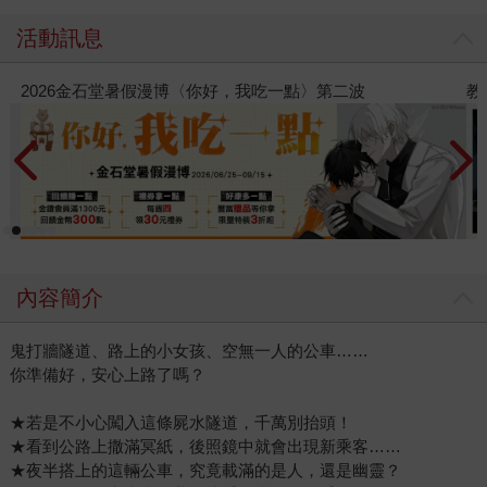
活動訊息
教場電影版
金
內容簡介
鬼打牆隧道、路上的小女孩、空無一人的公車……
你準備好，安心上路了嗎？
★若是不小心闖入這條屍水隧道，千萬別抬頭！
★看到公路上撒滿冥紙，後照鏡中就會出現新乘客……
★夜半搭上的這輛公車，究竟載滿的是人，還是幽靈？