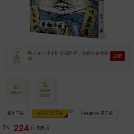
呀哈★吉伊卡哇旋風再起，精選周邊看過
加購
來
寫評價
喜歡+1
賺金幣
?
紙本平裝
金石堂 電子書
Readmoo 電子書
224
7
折
元
320
元