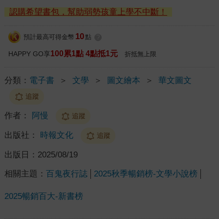
認購希望書包，幫助弱勢孩童上學不中斷！
10
預計最高可得金幣
點
?
100累1點 4點抵1元
HAPPY GO享
折抵無上限
分類：
電子書
＞
文學
＞
圖文繪本
＞
華文圖文
追蹤
作者：
阿慢
追蹤
出版社：
時報文化
追蹤
出版日：
2025/08/19
相關主題：
百鬼夜行誌
2025秋季暢銷榜-文學小說榜
2025暢銷百大-新書榜