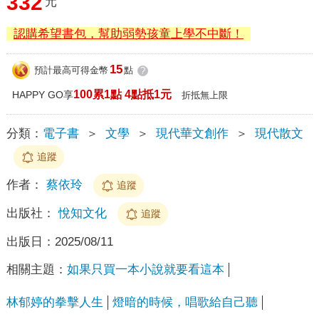
332
元
認購希望書包，幫助弱勢孩童上學不中斷！
15
預計最高可得金幣
點
?
100累1點 4點抵1元
HAPPY GO享
折抵無上限
分類：
電子書
＞
文學
＞
現代華文創作
＞
現代散文
追蹤
作者：
蔡依玲
追蹤
出版社：
悅知文化
追蹤
出版日：
2025/08/11
相關主題：
如果只買一本小說就要看這本
林郁婷的拳擊人生
燈暗的時候，唱歌給自己聽