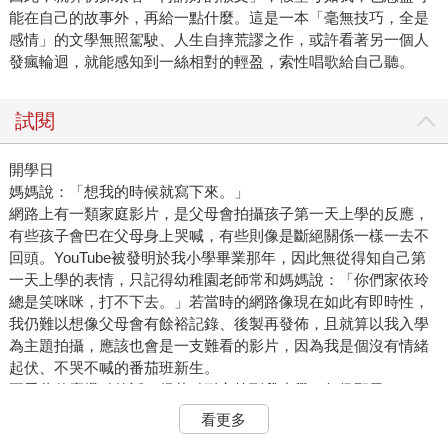
能在自己的故事外，再給一點什麼。這是一本「毫無技巧，全是
感情」的文學無照駕駛、人生自摔荒謬之作，或許看著另一個人
發瘋輪迴，就能感知到一絲相對的輕盈，索性唱歌給自己聽。
試閱
開學日
媽媽說：「想我的時候就寫下來。」
網路上有一類家庭影片，是父母會拍攝孩子第一天上學的反應，
有些孩子會巴在父母身上哭喊，有些則像是斷絕關係一樣一去不
回頭。YouTube被發明於我小學畢業那年，因此無從得知自己第
一天上學的表情，只記得幼稚園老師常和媽媽說：「你們家依玲
總是笑咪咪，打不下去。」若當時的網路像現在如此有即時性，
我仍難以想像父母會有餘裕記錄、後製再發佈，且就算以我入學
為主題拍攝，應該也會是一支難看的影片，因為我是個沒有情緒
起伏、不哭不喊的番茄班新生。
要看些什麼爆點的話，得花點耐心等到我小學二年級那天。
那日，第一節課開始我就無來由地想哭。一路忍耐到第二節下課
看更多
打鐘，起身走往班導師的座位，還怕同學覺得奇怪，站定於老師