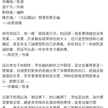
洪佩瑜／歌者
謝子凡／作家
劉秝緁／編輯
陳芷儀／《大誌雜誌》營運長暨主編
──由衷推薦
依玲寫自己，有一種「困惑進行式」的語調：很多事情她也沒有
答案……其實，許多貌似很罩得住的大人，也只是把惶惑和心虛
藏起，甚至失去了誠實面對自己的勇氣。依玲寫出了一本絕對真
誠的書，而這可以是一件非常有力量的事。
──馬世芳／作家
這位奇女子的韌性，早在她的創作之中顯現，這次在書裡更是一
覽無遺，但感受到更多的是她分享了深層柔軟的自己。經過反芻
過後的文章，常常看著看著就笑出聲，同時也會無意間跟著走
心、默默泛淚……
──洪佩瑜／歌者
沿著字把我以為「都沒事了」的心敞開了，哭也是自然，為什麼
需要散文呢，總是有些積存在眉頭裡的事情，從來沒被打開
來……激不起波濤的討論在這本書裡，有了那種近代攝影很流行