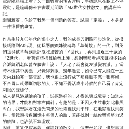
電影院座椅上看了又一部難看的預告片時，手機訊息在腿上不停
震動，是編輯傳來在書展期間聽「MZ世代女性散文」的講座筆
記。
謝謝雅蓁，你給了我另一個問題的答案。試圖「定義」，本身是
一件懷舊的事情。
作為生於九〇年代的狠心之人，我的成長與網路同步進化，從撥
接網路到AI出現、從我兩個姊姊被稱為「草莓族」的一代，到我
們這群被草莓族批評沒吃過苦的「Y世代」，再到逼近三十歲的
「Z世代」。看著這些標籤輪番上陣，想到我那看起來賺很多錢的
台派舞蹈老師曾在臉書上說：「人老了就會從左派變右派。」當
時不懂其中奧義，只覺得刺眼。幾年過去，如今已有人能在十五
天內就拍完一部電影，我也跟上流行成了那種聽不完一張專輯、
不合胃口就果斷切歌的人，不知不覺活成小時候的自己看了肯定
刺眼的雙標仔。
成人是見過風險的孩子，試探過好的，才得以壞成境界；知道左
的邊界，才能相對靠右傾斜，有趣的是，正因人生並非如此非黑
即白，我想試著在燈光閃爍的恐懼裡找到平靜、在地獄裡找到笑
料，當鏡頭掃過回憶中每個人的臉，若能找到一絲你我皆努力過
的痕跡，也許就不算虛度。
因此，就算仍探索著「何謂好的散文」，假聖母如我，也想盡可