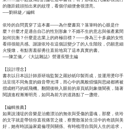
的微距鏡頭拍出來的紋理，看個仔細便會很漂亮。
──劉秝緁／編輯
依玲的自問貫穿了這本書——為什麼書寫？落筆時的心眼是什
麼？什麼才是適合自己的性別形象？不婚不生的意志與催產素間
如何抗衡？什麼是志業上的終極目標？——身為三十多歲的女性
看得很能共感。謝謝依玲在這個話變少了的人生階段，仍願意細
火慢燉，有點害羞卻勇往直前地寫了這本真實的書。
──陳芷儀／《大誌雜誌》營運長暨主編
【設計理念】
書衣以日本設計師原研哉監製之羅紗紙印製而成，並運用燙印手
法呈現不同角度的錄音帶光澤，而心中的萬般煩惱與思緒都將被
摺成輕巧的紙飛機。翻開後映入眼前的扉頁紙則象徵闇夜，隨著
閱讀進程漸漸明亮，如同為前方的道路點了一盞燈。
【編輯推薦】
如果說淺堤的音樂是治癒漂泊的無依與受傷的靈魂，那麼，依玲
的文字就是帶領你直視痛苦之後，察覺散落於生活中的奇蹟與美
好，她有時談論家庭倫理與關係、有時梳理自我與人生的追求，