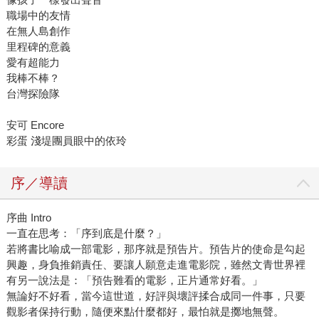
職場中的友情
在無人島創作
里程碑的意義
愛有超能力
我棒不棒？
台灣探險隊
安可 Encore
彩蛋 淺堤團員眼中的依玲
序／導讀
序曲 Intro
一直在思考：「序到底是什麼？」
若將書比喻成一部電影，那序就是預告片。預告片的使命是勾起
興趣，身負推銷責任、要讓人願意走進電影院，雖然文青世界裡
有另一說法是：「預告難看的電影，正片通常好看。」
無論好不好看，當今這世道，好評與壞評揉合成同一件事，只要
觀影者保持行動，隨便來點什麼都好，最怕就是擲地無聲。