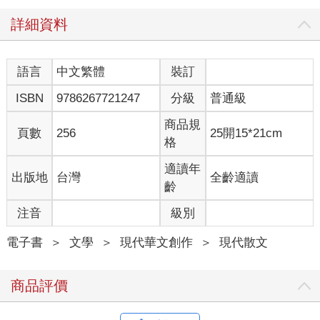
面前才讓眼淚撲簌簌地流：「老師，我好想媽媽怎麼辦？」顧不
著老師的表情了，我心急地提議：「可以打電話給媽媽嗎？」老
詳細資料
師說已經快上課了，要我下節課休息時用公共電話打電話給母
親。
打電話到早餐店喊媽媽，這個動作自我有記憶以來就做過許多
語言
中文繁體
裝訂
遍，店裡阿姨只要聽到「我要找媽媽」的開場白，就會將話筒拿
ISBN
9786267721247
分級
普通級
遠，喊她過來接聽。從學校打電話到店裡時常令人感到不安，並
非是因為功課又忘記帶怕被罵，而是我每次都能從電話那頭，聽
商品規
見店裡客人來來往往、煎台上噹啷的聲音，電話通常會被晾著一
頁數
256
25開15*21cm
格
陣子，直到媽媽有空接起。我總是怕自己造成麻煩。
約莫是中午十一點十分，我拿起走廊轉角處的公共電話，投入硬
適讀年
出版地
台灣
全齡適讀
幣：「媽媽，你可不可以來學校找我？」忍著眼淚，深知這是個
齡
無理的請求。
媽媽真的來了，或許老師有私下和媽媽聯絡？我只記得下個畫
注音
級別
面，是媽媽在教室外蹲著和我說話，告訴我現在距離放學沒有想
像中得長，待會吃飯睡覺後再上一點點課，很快就可以再看到
電子書
＞
文學
＞
現代華文創作
＞
現代散文
她。媽媽還得趕回店裡收拾，我沒有理由現在就跟她離開，情緒
緩和後便回到教室繼續上課。
商品評價
家裡做生意的孩子，都要提早學會和自己相處。我們常身處於大
人的工作場合中，一張桌椅與畫面中忙碌的父母親，便是天與