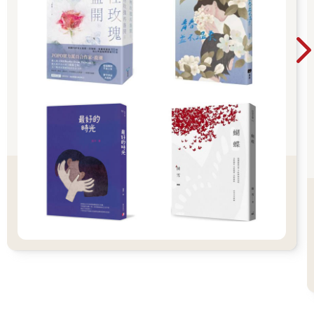
在國中午休時偷看盧春如寫的《上帝的黑名單》，因書中記錄了
連續殺人犯的犯罪實錄，被老師認為思想不正常，媽媽依然相信
我說的話，問我希望怎麼回覆老師，她照做：「此書在探討犯罪
心理學，依玲從小就喜愛心理學相關書籍，請老師不用擔心。」
除了那份溫柔，我也想起媽媽後來常和我說：「對不起，遷怒你
了。」其實，長大後我並記不得任何一次關於她說的遷怒，只是
感覺到她喜怒無常，抓不準臉色時我會感到挫折，好像再怎麼樣
媽媽都不會快樂起來。有時會猜測，她是否被苦悶填滿到看不見
我，好像只有偏離航道，我才能有機會再次得到溫柔的關注。
與其說和解，只是不願表現得像是疼痛沒有發生過，但能做的
是，在可以的時候，都再往前走一點點。我想知道那一談再談的
過去還能捏成什麼形狀，曾經父母有權限賦予孩子的能與不能，
此刻我雖還未成為人母，但一談再談也生出了同理：我們都已經
夠好了。
玩樂團後，偶爾會在採訪中被問及創作啟蒙，我總會回答小時候
學鋼琴的經驗，或是國中時在音樂課上被老師鼓勵的種種。直到
某次無意間與朋友分享色紙的故事，我發現那才是啟蒙的瞬間，
創作不正是人類將無以名狀的心情，以拉長時間的方式自我按
捺、延續、轉化後的表達嗎？這是孤獨送我的一份大禮。