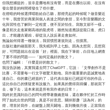
但我想捕捉的，並非是擲地有沒有聲，而是在擲出以前、在沒有
發出聲音的時間裡發生了些什麼。
在燈暗的時候選擇唱歌給自己聽，那燈亮起的時候呢？做音樂近
十年，我曾苦於商業與個人表達之間的拿捏，至今對音樂圈的文
化與習性也了解到一定程度，便不至於怕生。寫散文卻不一樣，
像是初次走進家鄉高雄的龍虎塔，雖然知道應該從龍口進、虎口
出，才能趨吉避凶，卻從沒人說反著走會如何。
無論如何得選一種做法，我習慣照著規則走，但摸黑。
出版社邀約碰面那天，我失眠到早上七點。因為太想寫，且想寫
好，可問題就出在這個「好」裡面。我在下筆前，白目地上網查
了要不得的問題——「如何定義好的散文？」
也問了編輯：「什麼是好的散文？」
我沒告訴她，其實我還去問了ChatGPT，它說：「文學創作不是
比賽，不需要每一行文字都驚天動地。寫作最重要的是誠實地表
達自己。你的書已經簽約了，這代表出版社已經認可你的作品，
這比你自己的懷疑更有說服力。如果真的覺得寫得爛，那就寫下
去，修下去，這本來就是所有寫作者的日常！」
我終於意識到自己的問句裡帶著撒嬌意味，還在夥伴忙於工作時
問了如此出世的問題，真是不好意思。關掉那盞「該為何」的
燈，埋首於寫作，在鍵盤上開天闢地，直到幾個月後，正當我在