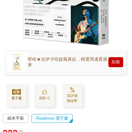
呀哈★吉伊卡哇旋風再起，精選周邊看過
加購
來
寫評價
電子書
喜歡+1
賺金幣
紙本平裝
Readmoo 電子書