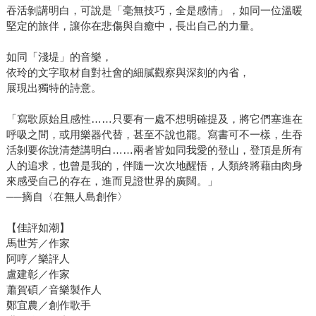
吞活剝講明白，可說是「毫無技巧，全是感情」，如同一位溫暖
堅定的旅伴，讓你在悲傷與自癒中，長出自己的力量。
如同「淺堤」的音樂，
依玲的文字取材自對社會的細膩觀察與深刻的內省，
展現出獨特的詩意。
「寫歌原始且感性……只要有一處不想明確提及，將它們塞進在
呼吸之間，或用樂器代替，甚至不說也罷。寫書可不一樣，生吞
活剝要你說清楚講明白……兩者皆如同我愛的登山，登頂是所有
人的追求，也曾是我的，伴隨一次次地醒悟，人類終將藉由肉身
來感受自己的存在，進而見證世界的廣闊。」
──摘自〈在無人島創作〉
【佳評如潮】
馬世芳／作家
阿哼／樂評人
盧建彰／作家
蕭賀碩／音樂製作人
鄭宜農／創作歌手