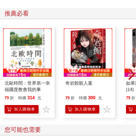
如今我筆下的字，不只能拿給老師和媽媽看，還有歌迷、讀者願
意買單。那張色紙曾被我揉成一團當垃圾丟了，但若不是那溫柔
推薦必看
與哀愁組成的過去，或許我也不會遇見此刻。色紙被重拾起，摺
成紙飛機飛了出去。
搬到台北後的第一個冬天，我竟又難得浮現這種感覺。
「台北天氣好冷，好想吃你做的麻油雞喔！」走在冷風吹的街
上，發出一則LINE訊息給母親。
「今天高雄也變冷了，要穿暖點，哪時回高雄煮給妳吃？下一波
會更冷喔，還是我煮好給妳寄上去，有電鍋可以熱嗎？」媽媽的
訊息量好大。
「你弄會不會麻煩？」我想到媽媽的手已經因為職業病，不太下
廚了。
隔日便收到：「寄出了，預計明天中午到，兩種湯分六包裝，要
北歐時間：世界第一幸
奇岩館殺人案
如果
吃再斟酌退冰。」「多照顧自己，今天我又在超商學會自己按宅
福國度教會我的事
(1
配單了，想吃什麼就跟我說。」
貓漫
314
300
79
折
特價
元
79
折
特價
元
79
折
我節制地以一則貼圖回覆，想媽媽了。
加入購物車
加入購物車
您可能也需要