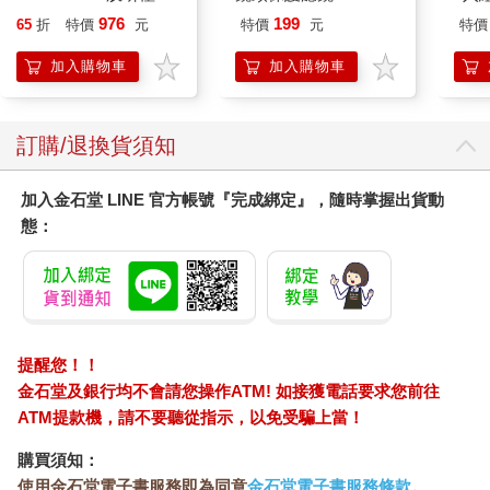
金緻7重玻尿酸高效保
976
199
65
折
特價
元
特價
元
特價
濕潤澤特濃精華乳液
140ml/金瓶(Premium
加入購物車
加入購物車
臉部肌膚護理乳霜,素
顏保養乾肌水凝乳)
訂購/退換貨須知
加入金石堂 LINE 官方帳號『完成綁定』，隨時掌握出貨動
態：
提醒您！！
金石堂及銀行均不會請您操作ATM! 如接獲電話要求您前往
ATM提款機，請不要聽從指示，以免受騙上當！
購買須知：
使用金石堂電子書服務即為同意
金石堂電子書服務條款
。