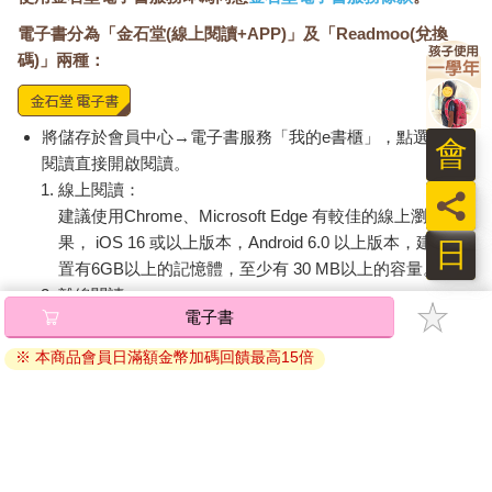
電子書分為「金石堂(線上閱讀+APP)」及「Readmoo(兌換
碼)」兩種：
將儲存於會員中心→電子書服務「我的e書櫃」，點選線上
會
閱讀直接開啟閱讀。
線上閱讀：
員
建議使用Chrome、Microsoft Edge 有較佳的線上瀏覽效
果， iOS 16 或以上版本，Android 6.0 以上版本，建議裝
日
置有6GB以上的記憶體，至少有 30 MB以上的容量。
離線閱讀：
電子書
APP下載：
iOS
Android
安裝電子書APP後，請依照提示登入「會員中心」→「我
※ 本商品會員日滿額金幣加碼回饋最高15倍
的E書櫃」→「電子書APP通行碼/載具管理」，取得通行
碼再登入下載您所購買的電子書。完成下載後，點選任一
書籍即可開始離線閱讀。