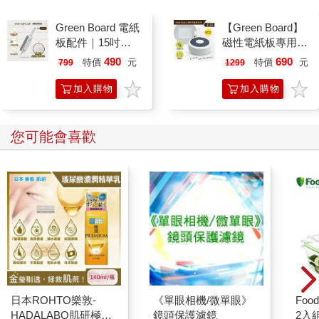
Green Board 電紙
【Green Board】
板配件｜15吋
磁性電紙板專用 -
ECO專用 三合一
二合一圓形速擦激
490
690
特價
元
特價
元
799
1299
筆擦組｜磁性手寫
活板擦 E8M 台灣
板 替換筆 板擦
專利設計
加入購物
加入購物
車
車
您可能會喜歡
日本ROHTO樂敦-
《單眼相機/微單眼》
Foo
HADALABO肌研極潤
鏡頭保護濾鏡
2入