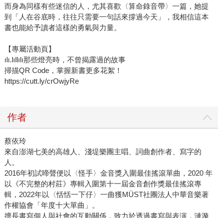
而身為同樣有些迷信的人，尤其喜歡〈算命錄音帶〉一篇，她提
到「人在谷底時，往往只需要一句話來撐過今天」，我相信這本
書也能給予讀者這樣的勇氣與力量。
【專屬活動頁】
ılı.lıllılı那些燈亮時，不曾揭露過的故事
掃描QR Code，掌握新書更多花絮！
https://cutt.ly/crOwjyRe
作者
蔡依玲
來自澎湖七美的高雄人、淺堤樂團主唱、詞曲創作者、寫字的
人。
2016年初試啼聲便以〈怪手〉金音獎入圍最佳搖滾單曲，2020 年
以《不完整的村莊》專輯入圍第十一屆金音創作獎最佳搖滾專
輯，2022年以〈恬恬一下仔〉一曲獲MÜST社團法人中華音樂著
作權協會「年度十大單曲」。
擅長書寫個人與社會的互動關係，致力於透過書寫與表演，漣漪