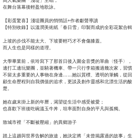
高人氣樂團「淺堤」主唱，
在舞台落幕後輕盈地歌詠。
【彩蛋驚喜】淺堤團員的悄悄話+作者獻聲導讀
【特別收錄】以溫潤美術紙「春日雪」印製而成的全彩花絮合輯
上坡的步伐不能太大、下坡要輕巧才不會傷膝蓋。
而人生也是同樣的道理。
大學畢業前，依玲寫下了那首日後入圍金音獎的單曲〈怪手〉，
邊打工邊玩樂團，並騎著機車、帶一只行李箱搬過幾次家，習慣
不留太多重要的人事物在身邊……她以質樸、透明的筆觸，從回
顧生命歷程到自我價值的追求，更談及創作靈感和北漂生活的酸
楚。
她在歲末掛上新的年曆，渴望從生活中感受被愛；
也喜歡下班後吃碗溫玉牛丼，坦率面對自身的平凡與孤獨。
致城市裡「不斷被壓縮」的異鄉游子
踏上這趟與世界告解的旅途，她決定將「未曾揭露過的故事」生