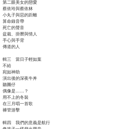
第二眼美女的戀愛
蔡依玲與蔡依林
小丸子與惡的距離
算命錄音帶
死亡的聲音
盆栽、掛曆與情人
手心與手背
傳道的人
輯三 當日子輕如葉
不給
宛如神助
演出後的深夜牛丼
聽團仔
偶像是……？
用不上的冬裝
在三月唱一首歌
褲管游擊
輯四 我們的意義是航行
像孩子一樣發出聲音