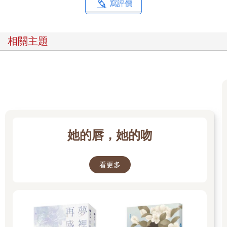
寫評價
地。天地裡的時間漫長，等待接送、寫作業、玩玩具，不夠打發
就在工作場域附近閒晃，忙碌時就得回到店裡幫忙送餐。於是我
很早就能獨處，反倒身處在人群中會感到極其孤單，若與人聊起
相關主題
假設性問題，其一常見的話題就是「如果能回到人生某個時期，
你會選擇什麼時間點？」凡碰到這類問題我都會答：「一點都不
想回去。」我並不願再次體驗，在課堂上想哭的感覺。
當時喜歡摺紙，那天放學後，媽媽騎機車載我到文具店買了一本
色紙，並對我說：「下次你想媽媽的時候，就寫在色紙上，你可
以拿給老師，或是等到放學的時候再告訴我發生了什麼事。」隔
天上課時，情緒果然又湧上，我從書包拿出那包色紙，思考著要
寫在什麼顏色的紙上，以及要告訴媽媽些什麼。沒想到忍著忍著
她的唇，她的吻
竟也撐到了午休，我趁空檔時在色紙寫下：「媽媽，我今天只有
哭一下下。」
為什麼總是被老師形容笑咪咪的孩子，會在上學幾年後突然潰
看更多
堤？曾有韓國心理師形容「女兒是吸收媽媽情緒長大的」，若是
如此，媽媽也和我一樣習慣忍受孤單嗎？
我是個懂事但有點怪的孩子，曾因為廁所的臭味太重，就在門外
的排水孔上廁所被老師撞見，或是用彩色筆盒作為城堡，將自己
圍坐在地上上課，卻從來沒有因為這些事被責罵，每次被老師寫
聯絡簿，媽媽都會溫柔地聽我的理由。再大一點時也是如此，我