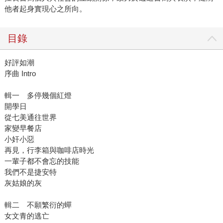
他者起身實現心之所向。
目錄
好評如潮
序曲 Intro
輯一 多停幾個紅燈
開學日
從七美通往世界
家變早餐店
小奸小惡
再見，行李箱與咖啡店時光
一輩子都不會忘的技能
我們不是捷安特
灰姑娘的灰
輯二 不願繁衍的蟬
女文青的逃亡