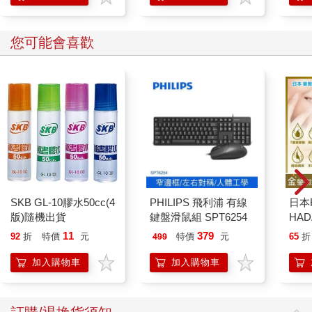
您可能會喜歡
SKB GL-10膠水50cc(4
PHILIPS 飛利浦 有線
日本
版)隨機出貨
鍵盤滑鼠組 SPT6254
HA
金緻
11
379
92
折
特價
元
特價
元
65
折
499
濕潤
140
加入購物車
加入購物車
臉部
顏保