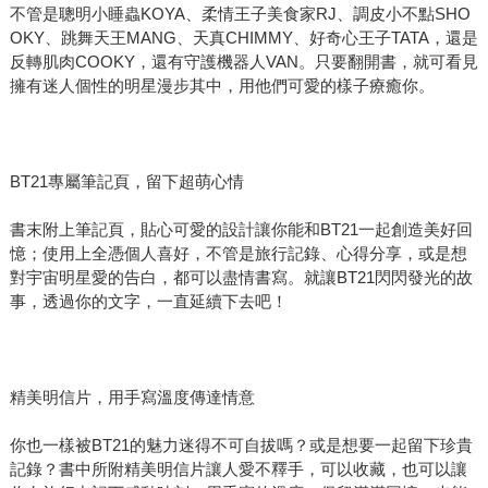
不管是聰明小睡蟲KOYA、柔情王子美食家RJ、調皮小不點SHO
OKY、跳舞天王MANG、天真CHIMMY、好奇心王子TATA，還是
反轉肌肉COOKY，還有守護機器人VAN。只要翻開書，就可看見
擁有迷人個性的明星漫步其中，用他們可愛的樣子療癒你。
BT21專屬筆記頁，留下超萌心情
書末附上筆記頁，貼心可愛的設計讓你能和BT21一起創造美好回
憶；使用上全憑個人喜好，不管是旅行記錄、心得分享，或是想
對宇宙明星愛的告白，都可以盡情書寫。就讓BT21閃閃發光的故
事，透過你的文字，一直延續下去吧！
精美明信片，用手寫溫度傳達情意
你也一樣被BT21的魅力迷得不可自拔嗎？或是想要一起留下珍貴
記錄？書中所附精美明信片讓人愛不釋手，可以收藏，也可以讓