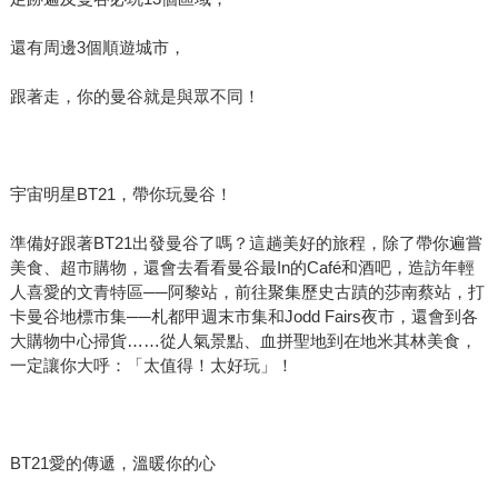
還有周邊3個順遊城市，
跟著走，你的曼谷就是與眾不同！
宇宙明星BT21，帶你玩曼谷！
準備好跟著BT21出發曼谷了嗎？這趟美好的旅程，除了帶你遍嘗
美食、超市購物，還會去看看曼谷最In的Café和酒吧，造訪年輕
人喜愛的文青特區──阿黎站，前往聚集歷史古蹟的莎南蔡站，打
卡曼谷地標市集──札都甲週末市集和Jodd Fairs夜市，還會到各
大購物中心掃貨……從人氣景點、血拼聖地到在地米其林美食，
一定讓你大呼：「太值得！太好玩」！
BT21愛的傳遞，溫暖你的心