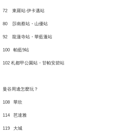
72 東羅站‧伊卡邁站
80 莎南蔡站・山優站
92 龍蓮寺站・華藍蓬站
100 帕藍9站
102 札都甲公園站・甘帕安碧站
曼谷周邊怎麼玩？
108 華欣
114 芭達雅
119 大城