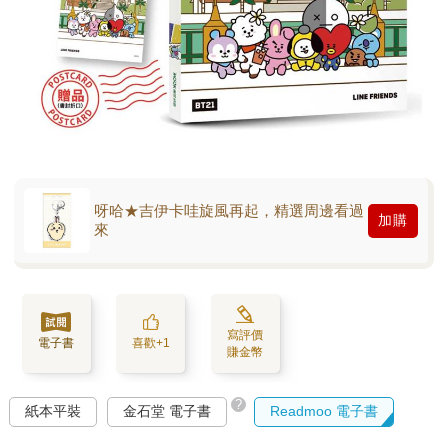
呀哈★吉伊卡哇旋風再起，精選周邊看過
加購
來
寫評價
電子書
喜歡+1
賺金幣
?
紙本平裝
金石堂 電子書
Readmoo 電子書