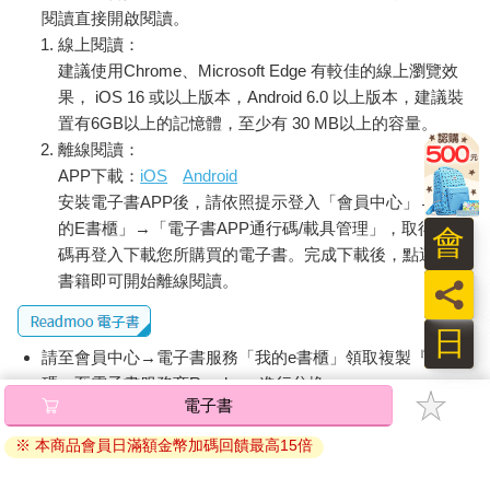
閱讀直接開啟閱讀。
線上閱讀：
建議使用Chrome、Microsoft Edge 有較佳的線上瀏覽效
果， iOS 16 或以上版本，Android 6.0 以上版本，建議裝
置有6GB以上的記憶體，至少有 30 MB以上的容量。
離線閱讀：
APP下載：
iOS
Android
安裝電子書APP後，請依照提示登入「會員中心」→「我
的E書櫃」→「電子書APP通行碼/載具管理」，取得通行
會
碼再登入下載您所購買的電子書。完成下載後，點選任一
書籍即可開始離線閱讀。
員
日
請至會員中心→電子書服務「我的e書櫃」領取複製『兌換
碼』至電子書服務商Readmoo進行兌換。
電子書
退換貨須知：
※ 本商品會員日滿額金幣加碼回饋最高15倍
因版權保護，您在金石堂所購買的電子書僅能以金石堂專屬
的閱讀軟體開啟閱讀，無法以其他閱讀器或直接下載檔案。