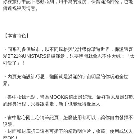
你在旅行中記下感動時刻，用手寫的溫度，保留滿滿回憶，也能
傳達祝福與情意。
【本書特色】
・同系列多個城市，以不同風格與設計帶你環遊世界，保證讓喜
愛BT21的UNISTARS超級滿意，只要翻開就會忍不住大喊：「太
可愛了」！
・內頁充滿設計巧思，翻開就是滿滿的宇宙明星陪你玩遍全世
界。
・書中收錄地點，皆為MOOK嚴選出最好玩、最好買以及最好吃
的經典行程，只要跟著走，新手也能玩得像達人。
・書中貼心附上心情筆記頁，怎麼使用都可以，讓你自由發揮不
設限。
・封面和封底折口還有可撕下的精緻明信片，收藏、使用或送人
都OK！