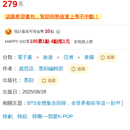
279
元
認購希望書包，幫助弱勢孩童上學不中斷！
10
預計最高可得金幣
點
?
100累1點 4點抵1元
HAPPY GO享
折抵無上限
分類：
電子書
＞
旅遊
＞
亞洲
＞
泰國
追蹤
作者：
趙思語、墨刻編輯部
追蹤
出版社：
墨刻
追蹤
出版日：
2025/08/28
相關主題：
BTS全體集合回歸，全世界都在等這一刻💜
韓劇、韓綜、韓團~~我愛K-POP