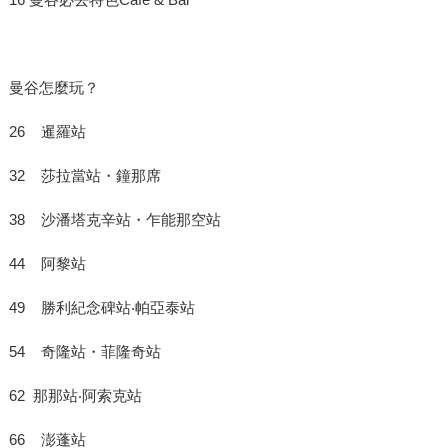
曼谷怎麼玩？
26 暹羅站
32 莎拉當站・鐘那席
38 沙潘塔克辛站・乍能那空站
44 阿黎站
49 勝利紀念碑站‧帕亞泰站
54 奇隆站・菲隆奇站
62 那那站‧阿索克站
66 澎蓬站