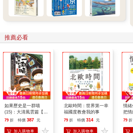
推薦必看
如果歷史是一群喵
北歐時間：世界第一幸
情緒
(15)：大清風雲篇【萌
福國度教會我的事
把情
貓漫畫學歷史】
誰都
387
314
79
折
特價
元
79
折
特價
元
79
折
加入購物車
加入購物車