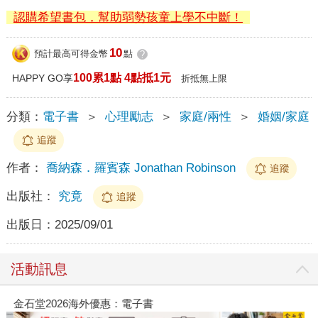
認購希望書包，幫助弱勢孩童上學不中斷！
10
預計最高可得金幣
點
?
100累1點 4點抵1元
HAPPY GO享
折抵無上限
分類：
電子書
＞
心理勵志
＞
家庭/兩性
＞
婚姻/家庭
追蹤
作者：
喬納森．羅賓森 Jonathan Robinson
追蹤
出版社：
究竟
追蹤
出版日：
2025/09/01
活動訊息
金石堂2026海外優惠：電子書