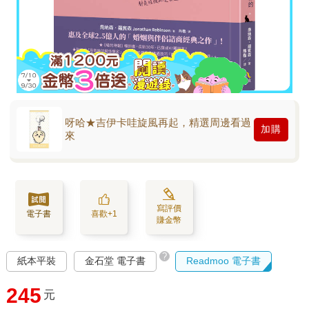
呀哈★吉伊卡哇旋風再起，精選周邊看過
加購
來
寫評價
電子書
喜歡+1
賺金幣
?
紙本平裝
金石堂 電子書
Readmoo 電子書
245
元