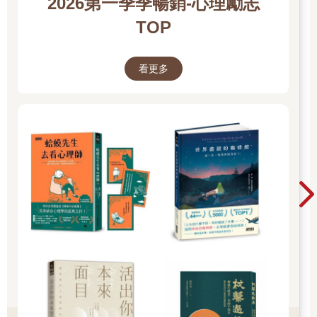
2026第一季季暢銷-心理勵志
示自己接下來會受害。我們都覺得自己在向對方表達愛意，殊不
TOP
知其實在互踩底線！ 一般而言，我們向別人表達愛意的方式，就
是我們希望接收到的方式。我會幫雪兒按摩，是因為按摩會讓我
覺得被愛，就算今天是一隻大猩猩幫我按摩，我也會覺得被愛。
看更多
雪兒常常對我說她愛我，因為她想要聽到這句話。 怎麼得知讓伴
侶怦然心動的時刻？
假如我們不知道伴侶偏好用什麼方式感受到愛意，最後就會白費
很多力氣又不見成效。反過來說，假如我們知道怎樣可以讓伴侶
覺得安穩、被愛，就能輕易、穩定地創造親密感。
你可以和伴侶透過一個簡單的練習，找出最能讓他「怦然心動」
的方法。
首先，請他先舒舒服服地坐著，然後輕輕地跟他說：「閉上你的
眼睛，深呼吸，回想一下你深深覺得我愛你的時刻。盡可能回想
所有細節。想一下我們當時在哪裡、在做什麼事？當時是哪一件
事情讓你覺得我真的愛你？」給你的伴侶一分鐘左右的時間，讓
他完整重溫這個時刻。接著再問：「哪個細節讓你感覺到我真的
愛你？是我說的話？我看你的眼神？我撫觸你？還是其他事？」
有時候，你的伴侶會立刻知道答案，但假如他說不出來，那麼試
著問他：「再回想這個你覺得我真正愛你的時刻，當你需要知道
我真的愛你時，我需要說什麼話嗎？」等他回答，再問：「如果