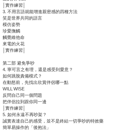
│實作練習│
3. 不用言語就能增進親密感的四種方法
笑是世界共同的語言
模仿姿勢
珍愛撫觸
觸覺維他命
來電的火花
│實作練習│
第二部 避免爭吵
4. 寧可言之有理，還是感受到愛意？
如何跳脫責備模式？
在動怒前，先找出欣賞伴侶哪一點
WILL WISE
反問自己同一個問題
把伴侶拉到跟你同一邊
│實作練習│
5. 如何永遠不再吵架？
誠實表達自己的感受，並不是終結一切爭吵的特效藥
簡單易操作的「後抱法」