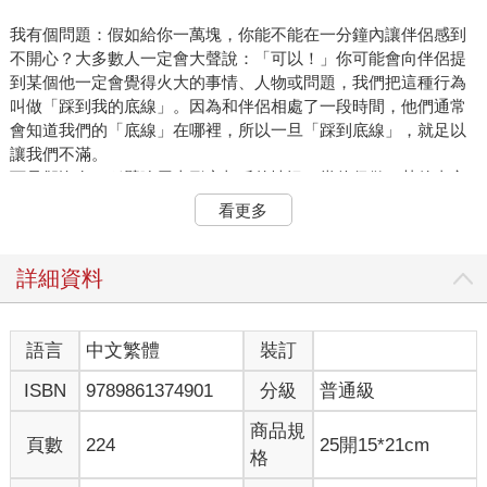
我有個問題：假如給你一萬塊，你能不能在一分鐘內讓伴侶感到
不開心？大多數人一定會大聲說：「可以！」你可能會向伴侶提
到某個他一定會覺得火大的事情、人物或問題，我們把這種行為
叫做「踩到我的底線」。因為和伴侶相處了一段時間，他們通常
會知道我們的「底線」在哪裡，所以一旦「踩到底線」，就足以
讓我們不滿。
可是卻沒有一種譬喻用來形容相反的情況：當伴侶做了某件事之
後，我們一定會覺得被愛。我們也許可以把這叫做「踩到愛的底
看更多
線」，但這樣講沒什麼詩意，所以我寧可把這稱為「讓我怦然心
動」。當別人讓我們動心時，彷彿這個人在我們的心裡下了魔
咒，如果想在關係中感受到更多愛意，可以學會用一些方法，讓
詳細資料
伴侶自動覺得「被撩到」。
當另一半感覺到你全心全意地愛她時，你覺得她會怎麼對待你
呢？相信沒多久，你們兩人就會互相讓對方心動，讓這個良性循
語言
中文繁體
裝訂
環不斷運作，這樣是不是很美好呢？ 你和伴侶在熱戀期時，可能
ISBN
9789861374901
分級
普通級
會覺得每天都徜徉在溫暖、甜蜜的愛意之中，為什麼呢？因為這
時你們還沒有面對什麼嚴重的問題，而且也會以各種方式表達愛
商品規
意——互相寫紙條給對方、送對方小禮物，相處時也極其溫柔、
頁數
224
25開15*21cm
格
關愛。當然，你們不可能年復一年、一直用同樣的方式來表達