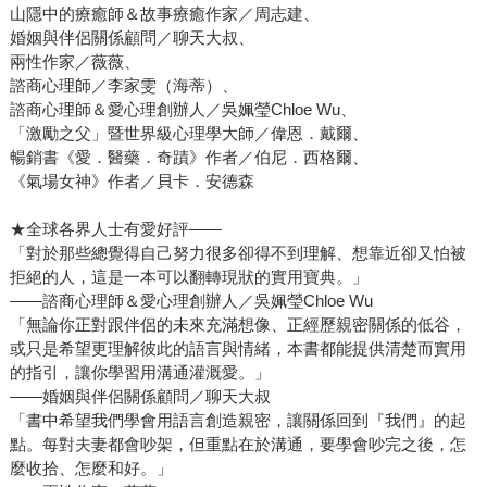
山隱中的療癒師＆故事療癒作家／周志建、
婚姻與伴侶關係顧問／聊天大叔、
兩性作家／薇薇、
諮商心理師／李家雯（海蒂）、
諮商心理師＆愛心理創辦人／吳姵瑩Chloe Wu、
「激勵之父」暨世界級心理學大師／偉恩．戴爾、
暢銷書《愛．醫藥．奇蹟》作者／伯尼．西格爾、
《氣場女神》作者／貝卡．安德森
★全球各界人士有愛好評——
「對於那些總覺得自己努力很多卻得不到理解、想靠近卻又怕被
拒絕的人，這是一本可以翻轉現狀的實用寶典。」
——諮商心理師＆愛心理創辦人／吳姵瑩Chloe Wu
「無論你正對跟伴侶的未來充滿想像、正經歷親密關係的低谷，
或只是希望更理解彼此的語言與情緒，本書都能提供清楚而實用
的指引，讓你學習用溝通灌溉愛。」
——婚姻與伴侶關係顧問／聊天大叔
「書中希望我們學會用語言創造親密，讓關係回到『我們』的起
點。每對夫妻都會吵架，但重點在於溝通，要學會吵完之後，怎
麼收拾、怎麼和好。」