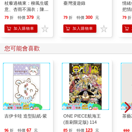
杖藜過橋東：柳風生暖
臺灣漫遊錄
情緒
實際做出讓伴侶怦然心動的行為時，你也許會覺得有點怪，畢竟
意、杏雨不濕衣；陳亮
把情
你可能不會因此覺得被愛，你的伴侶需要的方式，甚至有可能跟
恭談以心轉境的適齡漫
誰都
379
300
79
折
特價
元
79
折
特價
元
79
折
你完全相反！比方說，你難過的時候也許想向人傾訴，但你的伴
想
侶可能會想獨處。正因如此，我們必須知道另一半要怎樣才會覺
加入購物車
加入購物車
得被愛，並且照著做才行——就算這樣做會讓你覺得怪。 只需要
稍加練習，你就會習慣用伴侶偏好的方式來表達愛意。
假如你知道自己怎麼樣會心動，就能把這項重要的資訊告訴伴
您可能會喜歡
侶。你可以對自己進行前述的練習，或者請伴侶詢問你上一節提
到的問題。當你發現伴侶做了什麼事會讓你感受到溫暖、安穩的
愛，你也許會覺得訝異。一旦伴侶知道怎麼有效地讓你感受到愛
意，她就更能輕易、穩定地表達出她真的關心你，這樣就像是在
你的自尊帳戶裡「存錢」一樣。
我和我的另一半海蓮娜發現，能夠互相撩動對方心房，對彼此的
關係非常有幫助。我們做了前面提過的練習後，她發現只要輕輕
幫我按摩，即使我的情緒再糟，也能夠迅速和緩下來；而我發
現，只要說出「我為你瘋狂」這句話，一定能讓她完完全全地感
受到愛意。
吉伊卡哇 造型貼紙-紫
ONE PIECE航海王
茶藝2
還有一些其他的事，例如我們一起看《星際爭霸戰》，或者到某
(首刷限定版) 114
間餐廳用餐，總是能讓她感到安全、被愛、被賞識，因此，我們
會常常一起做這些事。
67
123
96
折
特價
元
85
折
特價
元
650