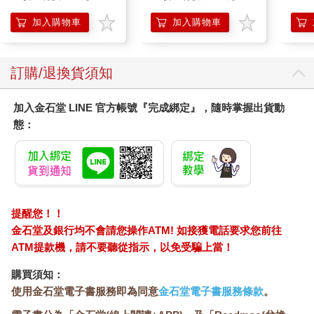
她越是讓我心動，我就越為她瘋狂。（她常常讓我心動，所以我
加入購物車
加入購物車
現在對她完全痴迷。）
愛的共同帳戶
在《愛之語：兩性溝通的雙贏策略》裡，作者蓋瑞．巧門提到人
訂購/退換貨須知
們接受愛的方式，通常會透過以下五種「愛語」的其中一種：
一、肯定的語言
加入金石堂 LINE 官方帳號『完成綁定』，隨時掌握出貨動
二、精心的時刻
態：
三、接受禮物
四、服務的行動
五、身體的接觸
巧門分別詳述這五種「語言」，也教導讀者怎麼辨認哪種對自己
來說最重要、哪種對伴侶最重要。他在書中提出許多有價值的見
提醒您！！
解，其中一個我特別喜歡：怎麼解讀你和伴侶最重視的語言？巧
金石堂及銀行均不會請您操作ATM! 如接獲電話要求您前往
門建議讀者，回想自己在關係中覺得受傷或缺乏愛的時刻，再去
ATM提款機，請不要聽從指示，以免受騙上當！
思考當時缺少了什麼。你覺得當時缺少的東西，很可能就是讓你
接受到愛的最重要方式。
購買須知：
每當你撩動伴侶的心扉，你就會在你們「愛的共同帳戶」裡進行
使用金石堂電子書服務即為同意
金石堂電子書服務條款
。
「愛的存款」。「愛的共同帳戶」有如兩人共同擁有的戶頭：當