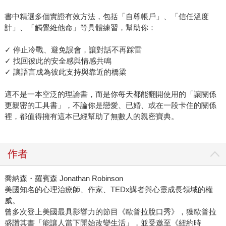
書中精選多個實證有效方法，包括「自尊帳戶」、「信任溫度
計」、「觸覺維他命」等具體練習，幫助你：
✓ 停止冷戰、避免誤會，讓對話不再踩雷
✓ 找回彼此的安全感與情感共鳴
✓ 讓語言成為彼此支持與靠近的橋梁
這不是一本空泛的理論書，而是你每天都能翻開使用的「讓關係
更親密的工具書」，不論你是戀愛、已婚、或在一段卡住的關係
裡，都值得擁有這本已經幫助了無數人的親密寶典。
作者
喬納森・羅賓森 Jonathan Robinson
美國知名的心理治療師、作家、TEDx講者與心靈成長領域的權
威。
曾多次登上美國最具影響力的節目《歐普拉脫口秀》，獲歐普拉
盛讚其書「能讓人當下開始改變生活」，並受邀至《紐約時