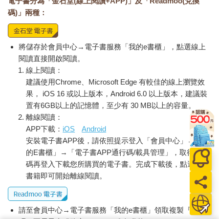
電子書分為「金石堂(線上閱讀+APP)」及「Readmoo(兌換
一切順利時，戶頭裡就會有很多「存款」。假如兩人不斷往這個
碼)」兩種：
帳戶裡存錢，你們就會覺得愛意充沛；假如存款歸零，兩人的感
情可能就會破產。 面對問題有如從這個帳戶裡提款，如果問題能
輕易解決，那提款的金額就不大；如果問題變得難分難解又難
堪，那就像是開了支票卻跳票了一樣。
將儲存於會員中心→電子書服務「我的e書櫃」，點選線上
當你們「愛的共同帳戶」裡存款充足時，處理問題就會變得簡單
閱讀直接開啟閱讀。
許多。因此，不妨設法讓伴侶心動，藉此經常在這個帳戶裡存
線上閱讀：
款。
建議使用Chrome、Microsoft Edge 有較佳的線上瀏覽效
記住那些讓伴侶特別有感的小事，因為只需要做這些小事，就能
果， iOS 16 或以上版本，Android 6.0 以上版本，建議裝
對他產生很大的影響。如此一來，你們會馬上覺得格外親密，當
置有6GB以上的記憶體，至少有 30 MB以上的容量。
碰到問題時，就有充足的存款來共度難關。
離線閱讀：
APP下載：
iOS
Android
親密重點：
安裝電子書APP後，請依照提示登入「會員中心」→「我
一、每個人都有特定的小事，只要做了或說出來，就能立刻感受
的E書櫃」→「電子書APP通行碼/載具管理」，取得通行
到被關愛。
二、你可以請伴侶回憶那些她感到完全被愛的時刻，並問她是哪
碼再登入下載您所購買的電子書。完成下載後，點選任一
件事讓她知道你真的愛她，由此了解要怎麼讓她怦然心動。
書籍即可開始離線閱讀。
三、伴侶之間不斷做出互相讓對方心動的行為時，「愛的共同帳
戶」裡就會充滿愛意，當問題出現時會更容易解決。
請至會員中心→電子書服務「我的e書櫃」領取複製『兌換
實作練習：