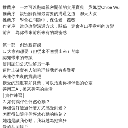
推薦序 一本可以翻轉親密關係的實用寶典 吳姵瑩Chloe Wu
推薦序 親密關係裡最需要的溝通之道 聊天大叔
推薦序 學會在問題中，保住愛 薇薇
作者序 當你改變溝通方式，關係一定會有出乎意料的改變
前言 為你帶來前所未有的親密感
第一部 創造親密感
1. 大家都想要（但從來不會提出來）的事
認知帶來的奇蹟
使用認知公式理解另一半
這世上確實有人能夠理解我們有多難受
表達你由衷的賞識吧
接受的態度有如良藥，可以治癒你和伴侶的心靈
善用三A，換來美滿的生活
│實作練習│
2. 如何讓伴侶怦然心動？
伴侶偏好透過什麼方式感受到愛？
怎麼得知讓伴侶怦然心動的時刻？
她越是讓我心動，我就越為她瘋狂
愛的共同帳戶