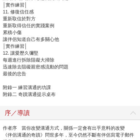
│實作練習│
11. 修復信任感
重新取信於對方
重新取得信任的實踐案例
累積小傷
讓伴侶知道自己有多關心他
│實作練習│
12. 讓愛歷久彌堅
每週進行拆除阻礙大掃除
迅速除去阻礙親密感流動的問題
最後的忠告
附錄一 練習溝通的功課
附錄二 奇蹟溝通提示桌布
序／導讀
作者序 當你改變溝通方式，關係一定會有出乎意料的改變
《伴侶溝通的奇蹟》問世多年，至今仍然不斷有伴侶寫電子郵件