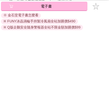
碼』至電子書服務商Readmoo進行兌換。
假如你還沒有這麼做，請試著找出讓你伴侶怦然心動的事。
電子書
退換貨須知：
最簡單的方法是直接問伴侶：「有哪些時候你最能感受到我的
※ 金石堂電子書怎麼看
愛？」等他回答，然後再問問：「當時是什麼讓你知道我真的愛
因版權保護，您在金石堂所購買的電子書僅能以金石堂專屬
你？」試著多問細節，越具體越好。 同時，也對自己問這些問
※ FUNY冰晶渦輪手持製冷風扇全站加購價$490
的閱讀軟體開啟閱讀，無法以其他閱讀器或直接下載檔案。
題，並告訴你的伴侶，他做什麼事能讓你完完全全地感受到被
依據「消費者保護法」第19條及行政院消費者保護處公告之
※ Q版企鵝安全隨身警報器全站不限金額加購價$99
愛。
「通訊交易解除權合理例外情事適用準則」，非以有形媒介
提供之數位內容或一經提供即為完成之線上服務，經消費者
事先同意始提供。（如：電子書、電子雜誌、下載版軟體、
虛擬商品…等），
不受「網購服務需提供七日鑑賞期」的限
制
。為維護您的權益，建議您先使用「試閱」功能後再付款
購買。