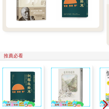
你要知道我真的愛你，我需要用某種特定的方式看著你嗎？」再
等他回答，接著再問他是不是需要用某種方式觸摸他，或是需要
你為他做什麼事。
有了這些線索後，可以再追問更詳細的問題。舉例來說，如果你
的另一半說：「是你對我說話的方式。」那再問他：「我說話的
方式如何讓你覺得我愛你？是我說了哪些話？還是我說話的語
氣？或者兩者都是？」這樣持續問下去，你們就會確切找出哪件
事可以讓他怦然心動。
假如你想要的話，可以再請伴侶回想另一個他覺得你愛他的時
刻。也許這個情境裡也有一模一樣的行為，但你也有可能發現另
推薦必看
一種全新的方式，讓另一半覺得你完完全全地愛著他。 她越是讓
我心動，我就越為她瘋狂
莎拉和吉姆來找我諮商，兩人都覺得沒有感受到對方的愛。我教
他們怎麼找到讓對方怦然心動的方式，但吉姆不太擅長做莎拉所
想要的——莎拉感覺到被愛的方式，主要是用非常輕柔的語氣跟
她說：「親愛的，我真的好愛你。」不過，吉姆每次說這幾個字
的時候都不太對：他的口吻聽起來很生氣、挫折或冷漠。 後來，
我把他帶到另一個房間指導，一直教到他使用正確的方式說這句
話。回到診間後，他坐下來並用非常甜蜜的口吻說：「親愛的，
我真的好愛你。」莎拉的雙眼馬上泛起淚光。吉姆覺得好訝異，
立刻轉頭對我說：「哇，這招還真有用！」