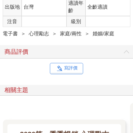
愛，即使如此，你們還是會想要有許多甜蜜的時刻。當你學會怎
適讀年
出版地
台灣
全齡適讀
麼讓伴侶怦然心動後，無論你們身在何處或是有多少時間，都能
齡
馬上創造出令人深感驚豔的時刻。
伴侶偏好透過什麼方式感受到愛？
注音
級別
若要讓伴侶感受到你很愛他，你必須知道每個人對「真愛」有不
同的定義或規範。舉個例子，多年前，我有一任女友名叫雪兒，
電子書
＞
心理勵志
＞
家庭/兩性
＞
婚姻/家庭
那時我正在按摩她的肩膀，但她突然大叫：「你能不能停下
來？」我完全愣住了，問她：「什麼停下來？」她厭煩地說：
商品評價
「你老是在幫我按摩、沒事就在碰我。為什麼要一直毛手毛腳
的？」她說的沒錯，我常常幫她按摩。我說：「我這樣做是想表
示我有多麼關心你。」她馬上回我：「我不覺得有被愛的感受，
寫評價
畢竟你從來沒有說你愛我。」她這麼說也沒錯，我從來沒有對她
說出「我愛你」三個字，但她常常會對我說。
雪兒和我為此深入討論了一番後，終於理解這一切是怎麼一回
相關主題
事。在我的成長過程中，每次父母打我或處罰我的時候，他們都
會說：「我們這樣做是因為我們愛你。」因此，我對「我愛你」
三個字有負面的聯想。我覺得嘴巴說出來的話沒什麼價值，如果
真的想讓人覺得你愛他，就要用舒服的方式撫觸——對我來說，
這就是表達真愛的法則。
但是，雪兒在成長過程時，有一位叔叔經常幫她按摩。有一天，
這位叔叔竟然性侵她，也因此，當我幫她按摩時，她覺得這在預