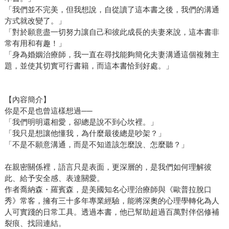
「我們並不完美，但我想說，自從讀了這本書之後，我們的溝通
方式就改變了。」
「對於願意盡一切努力讓自己和彼此成長的夫妻來說，這本書非
常有用和有趣！」
「身為婚姻治療師，我一直在尋找能夠簡化夫妻溝通這個複雜主
題，並使其切實可行書籍，而這本書恰到好處。」
【內容簡介】
你是不是也曾這樣想過──
「我們明明還相愛，卻總是說不到心坎裡。」
「我只是想讓他懂我，為什麼最後總是吵架？」
「不是不願意溝通，而是不知道該怎麼說、怎麼聽？」
在親密關係裡，語言只是表面，更深層的，是我們如何理解彼
此、給予安全感、表達關愛。
作者喬納森・羅賓森，是美國知名心理治療師與《歐普拉脫口
秀》常客，擁有三十多年專業經驗，能將深奧的心理學轉化為人
人可實踐的日常工具。透過本書，他已幫助超過百萬對伴侶修補
裂痕、找回連結。