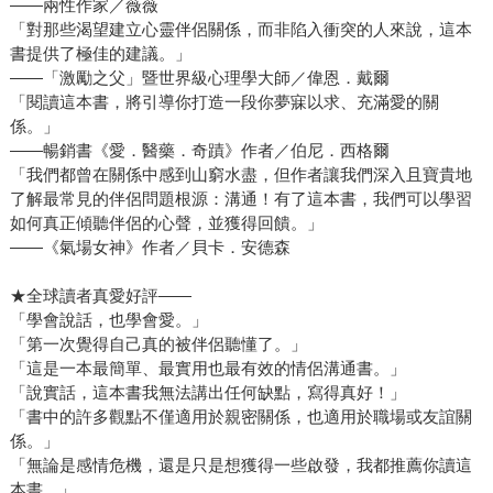
——兩性作家／薇薇
「對那些渴望建立心靈伴侶關係，而非陷入衝突的人來說，這本
書提供了極佳的建議。」
——「激勵之父」暨世界級心理學大師／偉恩．戴爾
「閱讀這本書，將引導你打造一段你夢寐以求、充滿愛的關
係。」
——暢銷書《愛．醫藥．奇蹟》作者／伯尼．西格爾
「我們都曾在關係中感到山窮水盡，但作者讓我們深入且寶貴地
了解最常見的伴侶問題根源：溝通！有了這本書，我們可以學習
如何真正傾聽伴侶的心聲，並獲得回饋。」
——《氣場女神》作者／貝卡．安德森
★全球讀者真愛好評——
「學會說話，也學會愛。」
「第一次覺得自己真的被伴侶聽懂了。」
「這是一本最簡單、最實用也最有效的情侶溝通書。」
「說實話，這本書我無法講出任何缺點，寫得真好！」
「書中的許多觀點不僅適用於親密關係，也適用於職場或友誼關
係。」
「無論是感情危機，還是只是想獲得一些啟發，我都推薦你讀這
本書。」