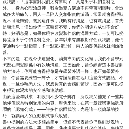
跟我說：「這本書對我們太有幫助了，真是出乎我們意料之
外。」身為心理治療師，我看過雙方溝通不再帶著關懷時，會造
成多大的痛苦，兩人一旦陷入交相指責的漩渦，常常就會覺得狀
況不可能轉變。關於這件事，我既有好消息，也有壞消息，首先
是壞消息：假如你們一直照舊不變，你們的關係八成也不會好
轉；好消息是，如果你現在改變和伴侶的溝通方式，一切可以變
得遠遠出乎你們意料之外。多年以來有無數對伴侶跟我說，他們
溝通時少一點指責，多一點互相理解，兩人的關係很快就開始改
善。
不幸的是，在現今快速變化、消費導向的文化裡，我們不會學到
怎麼在戀愛關係中有效地溝通。正因如此，當你練習這本書提到
的方法時，你可能會覺得像是在學習外語一樣，也正如學習外
語，你會需要練習一陣子，才有辦法自在地用這些方式說話。不
過，一旦你熟悉方法，我想你真的會感到驚訝，因為一定可以從
中得到你渴求的安全感和連結感。
由於這些年以來，我收到不少電子郵件，所以我又補充了一些其
他伴侶認為特別受用的內容。舉例來說，在第一章裡我更強調所
謂的「認知公式」——許多伴侶跟我說，光是這一項簡單的技
巧，就讓兩人的互動模式徹底改變。
書中提到的方法大多相當簡單，但這不代表當你們遇到狀況時，
這些方法能輕易上手。因此，我建議平常和伴侶交談時，先練習