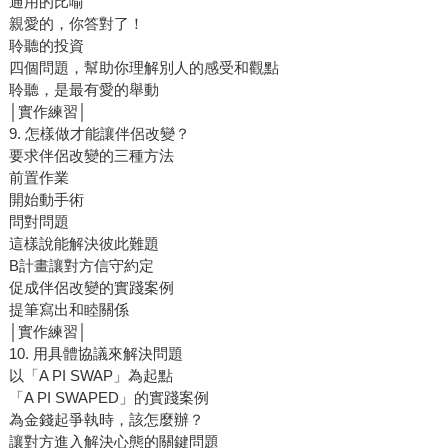
通用的比喻
親愛的，你答對了！
聆聽的投資
四個問題，幫助你理解別人的感受和觀點
聆聽，是最有愛的舉動
│實作練習│
9. 怎樣做才能讓伴侶改變？
要求伴侶改變的三種方法
前置作業
開始動手術
問對問題
這樣說能解決彼此難題
B計畫讓對方信守約定
促成伴侶改變的實踐案例
提筆寫出和睦關係
│實作練習│
10. 用具體協議來解決問題
以「A PI SWAP」為起點
「A PI SWAPED」的實踐案例
為金錢起爭執時，該怎麼辦？
讓對方進入解決心態的關鍵問題