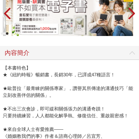
內容簡介
【本書特色】
★《紐約時報》暢銷書，長銷30年，已譯成47種語言！
★歐普拉「最青睞的關係專家」，讚譽其所傳達的溝通技巧「能
立刻改善伴侶的關係」。
★不出三次會診，即可緩和關係張力的溝通奇蹟！
只要持續練習，人人都能化解爭執、修復信任、重啟親密感！
★來自全球人士有愛推薦——
《婚姻教我們的事》作者＆諮商心理師／呂宜芳、