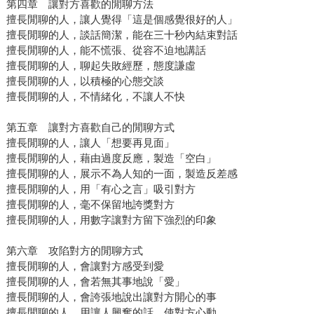
第四章 讓對方喜歡的閒聊方法
擅長閒聊的人，讓人覺得「這是個感覺很好的人」
擅長閒聊的人，談話簡潔，能在三十秒內結束對話
擅長閒聊的人，能不慌張、從容不迫地講話
擅長閒聊的人，聊起失敗經歷，態度謙虛
擅長閒聊的人，以積極的心態交談
擅長閒聊的人，不情緒化，不讓人不快
第五章 讓對方喜歡自己的閒聊方式
擅長閒聊的人，讓人「想要再見面」
擅長閒聊的人，藉由過度反應，製造「空白」
擅長閒聊的人，展示不為人知的一面，製造反差感
擅長閒聊的人，用「有心之言」吸引對方
擅長閒聊的人，毫不保留地誇獎對方
擅長閒聊的人，用數字讓對方留下強烈的印象
第六章 攻陷對方的閒聊方式
擅長閒聊的人，會讓對方感受到愛
擅長閒聊的人，會若無其事地說「愛」
擅長閒聊的人，會誇張地說出讓對方開心的事
擅長閒聊的人，用讓人興奮的話，使對方心動