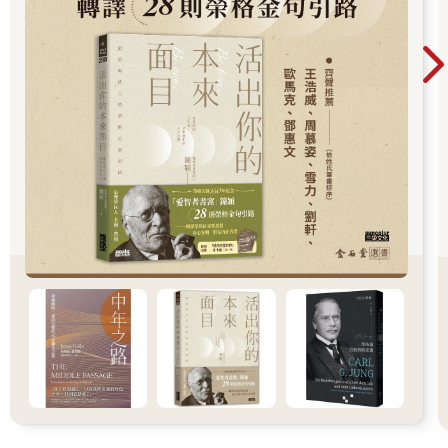
「您現在，方便和我聊聊嗎？」
無關彼此的立場或年齡，哪怕是熟人，他們也會這麼說。
對方聽了之後，大多會回答：「方便呀。」
看見對方這麼在乎自己的感受，誰都會感到高興。至少，不會覺
得討厭吧！
即使對方正在忙，也會停下來，傾聽你的訴求。
當然了，如果對方真的非常忙，就會像前面提到的那樣，說：
「請稍候，我再找您聊。」
打電話的時候也是如此。
擅長閒聊的人一定會問對方：「我是××，您現在方便接聽電話
嗎？」
看不見對方的情形下，我們首先要問問對方的情況。這就是為對
方著想。
尤其打電話時，我們無法看見對方。
對方可能會認為我們有急事，就急急忙忙地接聽了電話。也可能
對方是在未禁止使用手機的地方，接聽了我們的電話，比如在上
電車、公車之前，或是在便利商店買東西等等。