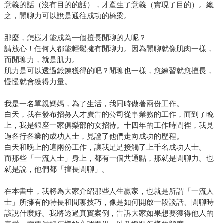
意義的話（沒有目的的話），才產生了意義（實現了目的）。總
之，閒聊力可以說是通往成功的橋梁。
那麼，怎樣才能成為一個擅長閒聊的人呢？
請放心！任何人都能輕鬆擁有閒聊力。因為閒聊就像肌肉一樣，
而閒聊力，就是肌力。
肌力是可以透過鍛鍊獲得的吧？閒聊也一樣，愈練習就愈擅長，
慢慢就會獲得力量。
我是一名單親媽媽，為了生活，我同時做著兩份工作。
白天，我在發布招募人才廣告的公司從事業務的工作，而到了晚
上，我是銀座一家俱樂部的女招待。十四年的工作時間裡，我見
過各行各業的成功人士，見證了他們走向成功的歷程。
白天和晚上的這兩份工作，讓我足足接觸了上千名成功人士。
而那些「一流人士」身上，都有一個共通點，那就是閒聊力。也
就是說，他們都「擅長閒聊」。
在本書中，我將為大家介紹那些人生贏家，也就是所謂「一流人
士」所擁有的特長和閒聊技巧，像是如何開啟一段談話、閒聊時
該說什麼好。我將透過真實案例，告訴大家如果想要獲得他人的