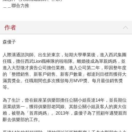
＿＿聯合力推
作者
森優子
人際溝通諮詢師。出生於東京，短期大學畢業後，進入西武集團
任職，擔任西武Lion職棒隊的啦啦隊。離婚後成為單親媽媽，並
進入大型徵才廣告公司擔任業務。進入公司第二年，即因整年度
的「整體銷售、新客戶銷售、新客戶數量」都達到目標而獲得大
滿貫獎金。任職期間也多次獲頒每月MVP獎、每月最佳銷售獎
等。
為了生計，曾在銀座某俱樂部擔任公關小姐長達14年，並長期位
居業績第一，獲得俱樂部老闆娘、其餘公關小姐及客人的廣大信
賴，被譽為「首席媽媽」。2013年，森優子為了照顧年邁雙親而
辭去俱樂部的工作。