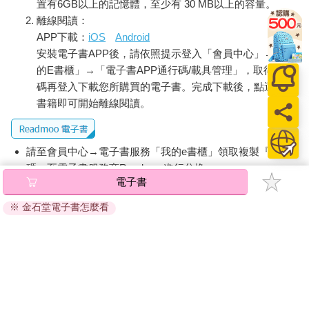
置有6GB以上的記憶體，至少有 30 MB以上的容量。
離線閱讀：
不擅閒聊的人，不會將過去的記憶置於「板凳區」，而是長時間
APP下載：
iOS
Android
放在板凳區後面。
安裝電子書APP後，請依照提示登入「會員中心」→「我
所以，教練（大腦）下達出場命令後，他還需要花費一定的時間
的E書櫃」→「電子書APP通行碼/載具管理」，取得通行
進入替補狀態（打開記憶）。
碼再登入下載您所購買的電子書。完成下載後，點選任一
如前所述，我們能夠明白：擅長閒聊的人，會吸引別人。
書籍即可開始離線閱讀。
因為他們相信藉由談論過去的事，可以產生「共時性 9」
（Synchronicity）。
從「比嘉」這個姓氏可以引出「學生時代到沖繩旅遊」的話題。
請至會員中心→電子書服務「我的e書櫃」領取複製『兌換
因為對方一口京都腔，而說到了「住在神戶的那段日子」；因為
碼』至電子書服務商Readmoo進行兌換。
對方體格很好，所以說到了「學生時代在游泳隊」的故事。
電子書
退換貨須知：
※ 金石堂電子書怎麼看
或許只是偶然，但這樣的偶然具有「共時性」。這正是「共時性
因版權保護，您在金石堂所購買的電子書僅能以金石堂專屬
現象」。
的閱讀軟體開啟閱讀，無法以其他閱讀器或直接下載檔案。
依據「消費者保護法」第19條及行政院消費者保護處公告之
不擅閒聊的人，不知是否因為有過不開心的回憶，所以不想說起
「通訊交易解除權合理例外情事適用準則」，非以有形媒介
過去的事。因此，他們不會產生「共時性現象」，也搭不上時光
提供之數位內容或一經提供即為完成之線上服務，經消費者
機。
事先同意始提供。（如：電子書、電子雜誌、下載版軟體、
即使是可能獲取的人脈，也會因此被分裂隔離。
虛擬商品…等），
不受「網購服務需提供七日鑑賞期」的限