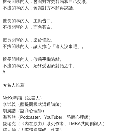
擅長閒聊的人，會讓對方更容易和自己交談。
不擅閒聊的人，會讓對方不願再說話。
擅長閒聊的人，主動告白。
不擅閒聊的人，面色蒼白。
擅長閒聊的人，樂於假設。
不擅閒聊的人，讓人擔心「這人沒事吧」。
擅長閒聊的人，假藉手機逃離。
不擅閒聊的人，始終受困於對話之中。
//
★名人推薦
NeKo嗚喵（說書人）
李崇義（薩提爾模式溝通講師）
胡展誥（諮商心理師）
海苔熊（Podcaster、YouTuber、諮商心理師）
愛瑞克（《內在原力》系列作者、TMBA共同創辦人）
羅志仲（人際溝通講師、作家）