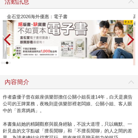
活動訊息
金石堂2026海外優惠：電子書
高
者
內容簡介
作者森優子曾在銀座俱樂部擔任公關小姐長達14年，白天是廣告
公司的王牌業務，夜晚則是俱樂部裡老闆娘、公關小姐、客人眼
中的「首席媽媽」。
本書集結她的精闢觀察與親身經驗，不說大道理，只以幽默、一
針見血的文字點破「擅長閒聊」和「不擅長閒聊」的人之間的差
異，為讀者總結出切實可行、能有效提高聊天能力的技巧。