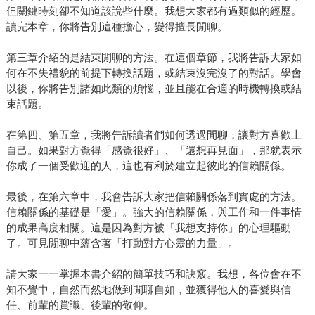
但關鍵時刻卻不知道該說些什麼。我想大家都有過類似的經歷。
讀完本章，你將告別這種擔心，變得擅長閒聊。
第三章介紹的是結束閒聊的方法。在這個章節，我將告訴大家如
何在不失禮貌的前提下轉換話題，或結束沒完沒了的對話。學會
以後，你將告別諸如此類的煩惱，並且能在合適的時機轉換或結
束話題。
在第四、第五章，我將告訴讀者們如何透過閒聊，讓對方喜歡上
自己。如果對方覺得「感覺很好」、「還想再見面」，那就表示
你成了一個受歡迎的人，這也有利於建立起彼此的信賴關係。
最後，在第六章中，我會告訴大家把信賴關係落到實處的方法。
信賴關係的基礎是「愛」。強大的信賴關係，與工作和一件事情
的成果高度相關。這是因為對方被「我想支持你」的心理驅動
了。可見閒聊中蘊含著「打動對方心靈的力量」。
請大家一一掌握本書介紹的簡單技巧和訣竅。我想，各位會在不
知不覺中，自然而然地做到閒聊自如，並獲得他人的喜愛與信
任、前輩的賞識、後輩的敬仰。