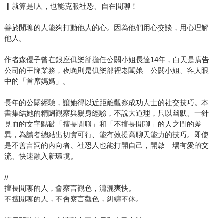
▎就算是I人，也能克服社恐、自在閒聊！
善於閒聊的人能夠打動他人的心。因為他們用心交談，用心理解
他人。
作者森優子曾在銀座俱樂部擔任公關小姐長達14年，白天是廣告
公司的王牌業務，夜晚則是俱樂部裡老闆娘、公關小姐、客人眼
中的「首席媽媽」。
長年的公關經驗，讓她得以近距離觀察成功人士的社交技巧。本
書集結她的精闢觀察與親身經驗，不說大道理，只以幽默、一針
見血的文字點破「擅長閒聊」和「不擅長閒聊」的人之間的差
異，為讀者總結出切實可行、能有效提高聊天能力的技巧。即使
是不善言詞的內向者、社恐人也能打開自己，開啟一場有愛的交
流、快速融入新環境。
//
擅長閒聊的人，會察言觀色，瀟灑爽快。
不擅閒聊的人，不會察言觀色，糾纏不休。