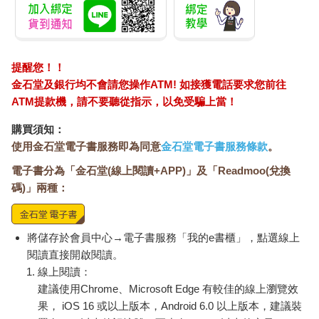
「大學的時候去的，現在想來，真的很懷念啊。」
彼此會因為沖繩這個共同話題而變得意氣相投。
「是的，我是京都人。您真厲害啊。」
「我從您的口音聽出來的。高中畢業前我一直住在神戶，離京都
提醒您！！
很近，那時候很常去。現在和關西人說話還會說出方言呢。」
金石堂及銀行均不會請您操作ATM! 如接獲電話要求您前往
「那可真是太巧了。您去了京都的什麼地方？」
ATM提款機，請不要聽從指示，以免受騙上當！
時光機將你們帶回了「高中時代」。
購買須知：
「我游過泳，不過那是學生時代的事了。」
使用金石堂電子書服務即為同意
金石堂電子書服務條款
。
「果然！看您體格這麼好，一猜就知道了。其實我也是游泳隊
電子書分為「金石堂(線上閱讀+APP)」及「Readmoo(兌換
的。」
碼)」兩種：
「是嗎？這麼說來，我發現您也是個肩膀寬闊的人呢。」
雖然沒有同甘共苦，但這個話題喚醒了彼此青春時代刻苦訓練的
回憶。
將儲存於會員中心→電子書服務「我的e書櫃」，點選線上
像這樣，擅長閒聊的人，會清楚記得過去發生的事，並將這些記
閱讀直接開啟閱讀。
憶儲存起來，以便隨時隨地取用。
線上閱讀：
對打棒球的人來說，就像在板凳區準備出場的感覺。
建議使用Chrome、Microsoft Edge 有較佳的線上瀏覽效
只要教練（大腦）一說「該你出場了」，就會馬上衝上去（打開
果， iOS 16 或以上版本，Android 6.0 以上版本，建議裝
記憶）。