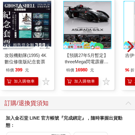
他們明白，如果彼此有共同之處，就會倍感親切。
--
「現在」和「半過去」的話題，我們先告一段落，下面來講講
「過去」。
談起心頭的那些「莫非」、「或許」：
「比嘉（沖繩縣第一大姓氏）先生，您莫非是沖繩人？」
攻殼機動隊(1995) 4K
【預購27年5月暫定】
吉伊
「××先生，難道您是京都人？」
數位修復版紀念套票
threeMega閃電霹靂車
「您以前是不是學過游泳或武術？」
VA Hi-SPEC UNITED
399
16980
特價
元
特價
元
96
折
阿斯拉 G.S.X RS
就是這種感覺。想問出這樣的問題，在自我介紹時就必須認真觀
SIREN 黑色限定
加入購物車
加入購物車
察對方。
尤其是在商務場合，會聚集很多初次見面的人，低頭看看手裡剛
拿到的名片，或是看看很多人會在胸前佩戴的名牌，上頭的漢字
一目瞭然。
訂購/退換貨須知
「是的，我是沖繩人。您是怎麼知道的？」
加入金石堂 LINE 官方帳號『完成綁定』，隨時掌握出貨動
「以前去沖繩旅遊，遇到很多人都姓比嘉。」
態：
「您是什麼時候去的呢？」