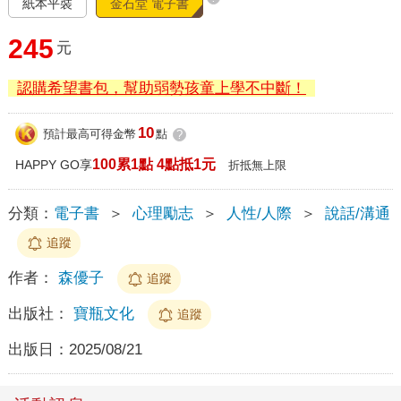
紙本平裝
金石堂 電子書
245
元
認購希望書包，幫助弱勢孩童上學不中斷！
10
預計最高可得金幣
點
?
100累1點 4點抵1元
HAPPY GO享
折抵無上限
分類：
電子書
＞
心理勵志
＞
人性/人際
＞
說話/溝通
追蹤
作者：
森優子
追蹤
出版社：
寶瓶文化
追蹤
出版日：
2025/08/21