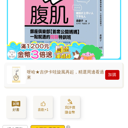
呀哈★吉伊卡哇旋風再起，精選周邊看過
加購
來
寫評價
好書
喜歡+1
賺金幣
?