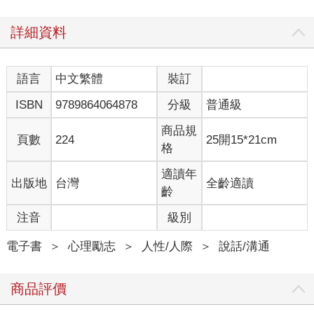
--
詳細資料
不僅是工作上的聚會，甚至在私下的聚餐中，如果對方腳步很
快，或者一直拿著手機，一副「現在不要和我說話」的樣子，並
且這時對方並沒有注意到自己，擅長閒聊的人會先安靜走開，遠
語言
中文繁體
裝訂
遠地關注著對方。
ISBN
9789864064878
分級
普通級
如果對方與自己對視，先點頭致意，說：「看您很忙的樣子，稍
後我再找您聊。」
商品規
如果能這麼做，對方就會認為你是個機靈的人。
頁數
224
25開15*21cm
格
有時，對方再來打招呼還會特意加一句「剛才不好意思了」。
適讀年
出版地
台灣
全齡適讀
不擅閒聊的人，不會觀察當下的氛圍，而是冒失地去接近對方，
齡
也不會顧及對方現在很忙。
他們總是呆呆的，馬上就開始和對方說話。
注音
級別
結果，就被貼上不會察言觀色的標籤。
電子書
＞
心理勵志
＞
人性/人際
＞
說話/溝通
而且，不擅閒聊的人性格急躁，他們總是等不及。
例如，在宴會會場上，即便對方說了「現在很忙，稍後我再找您
商品評價
聊」，但是他們只要看見對方就會衝上前去搭話。