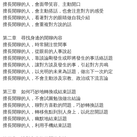
擅長閒聊的人，會面帶笑容、主動開口
擅長閒聊的人，會主動搭話，也會注意對方的感受
擅長閒聊的人，看著對方的眼睛做自我介紹
擅長閒聊的人，會重複對方說的話
第二章 尋找身邊的閒聊內容
擅長閒聊的人，時常關注世間事
擅長閒聊的人，從眼前的人事說起
擅長閒聊的人，靠談論剛發生或即將發生的事活絡話題
擅長閒聊的人，讓對方談及發生的事，引起對方共鳴
擅長閒聊的人，以光明的未來為話題，做出下一次約定
擅長閒聊的人，不會主動涉及宗教、政治或下流言論
第三章 如何巧妙地轉換或結束話題
擅長閒聊的人，不會試圖勉強做出結論
擅長閒聊的人，聊對方喜歡的問題，巧妙轉換話題
擅長閒聊的人，轉移焦點到別人身上，以此岔開話題
擅長閒聊的人，幽默地結束話題
擅長閒聊的人，利用手機結束話題