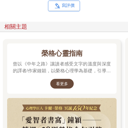
焦急不是好事。尤其是初次見面時，還可能會因此被對方疏遠。
寫評價
這是因為人都有這樣一種心理：被追得愈猛，就愈想逃。
所以，還請注意，要停止橫衝直撞，STOP！
相關主題
擅長閒聊的人，如果對方說「等一等」，他們就會等。
即使等到最後的最後，也會面帶微笑和對方打招呼。因此會給人
留下良好的印象。
就算左等右等，一直等到最後也沒能和對方說上話，他們也只是
榮格心靈指南
覺得這是沒有辦法的事，會認為這次只是沒有緣分而已。
曾以《中年之路》讓讀者感受文字的溫度與深度
那麼，如果對方看起來不忙，該如何搭話呢？
的譯者/作家鐘穎，以榮格心理學為基礎，引導你
認為現在正是說話的好時機，於是急切地、愣頭愣腦地衝上去，
探索內在衝突與自我認識。在忙碌與外界期待之
會這麼做的終究還是不擅閒聊的人。
看更多
間，你是否忘了真正的自己？文字溫柔卻不逃避
擅長閒聊的人，會在不慌不忙、從容不迫地接近對方後，跟對方
打招呼。並且，直到談話的最後，都會一直關注著對方的情況。
現實，每一章都像一面鏡子，映照出你未曾察覺
的自己……想知道如何開始這段心靈旅程嗎？
我注意到這樣一件事：即使在對方不忙的時候，擅長閒聊的人或
者成功人士，在正式搭話前，一定會說一句話。
大家猜猜是什麼話？