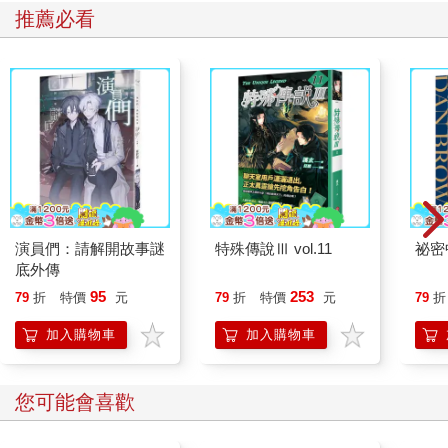
推薦必看
無論什麼時候，都要問清楚對方的情況再開始說話，這是很重要
的。
【社交腹肌鍛鍊Tips！】
問「您現在方便嗎？」，多為對方著想。
〈擅長閒聊的人，讓對方談及發生的事，引起對方共鳴〉
擅長閒聊的人，喜歡時光機。
不擅閒聊的人，將過去封印起來。
演員們：請解開故事謎
特殊傳說Ⅲ vol.11
祕密
底外傳
擅長閒聊的人，在腦海裡儲存著遺留於心的情景。
95
253
79
折
特價
元
79
折
特價
元
79
折
不擅閒聊的人，被問及才會開始追憶。
加入購物車
加入購物車
擅長閒聊的人，相信吸引力法則。
不擅閒聊的人，被分裂隔離。
您可能會喜歡
這是為什麼呢？因為擅長閒聊的人，試圖尋找自己跟對方的共通
點。