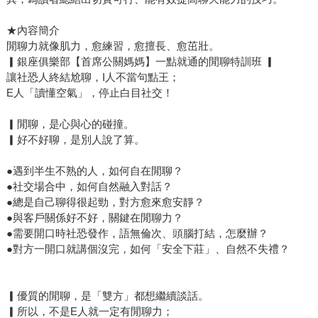
★內容簡介
閒聊力就像肌力，愈練習，愈擅長、愈茁壯。
▎銀座俱樂部【首席公關媽媽】一點就通的閒聊特訓班 ▎
讓社恐人終結尬聊，I人不當句點王；
E人「讀懂空氣」，停止白目社交！
▎閒聊，是心與心的碰撞。
▎好不好聊，是別人說了算。
●遇到半生不熟的人，如何自在閒聊？
●社交場合中，如何自然融入對話？
●總是自己聊得很起勁，對方愈來愈安靜？
●與客戶關係好不好，關鍵在閒聊力？
●需要開口時社恐發作，語無倫次、頭腦打結，怎麼辦？
●對方一開口就講個沒完，如何「安全下莊」、自然不失禮？
▎優質的閒聊，是「雙方」都想繼續談話。
▎所以，不是E人就一定有閒聊力；